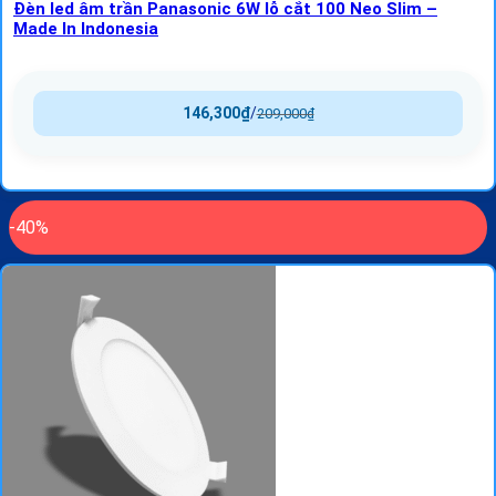
Đèn led âm trần Panasonic 6W lỗ cắt 100 Neo Slim –
Made In Indonesia
146,300
₫
/
209,000
₫
-40%