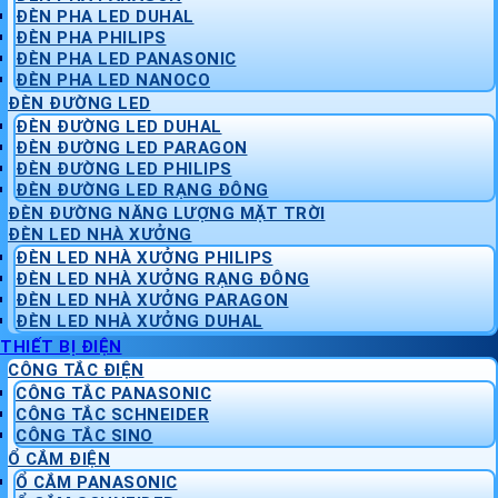
ĐÈN PHA LED DUHAL
ĐÈN PHA PHILIPS
ĐÈN PHA LED PANASONIC
ĐÈN PHA LED NANOCO
ĐÈN ĐƯỜNG LED
ĐÈN ĐƯỜNG LED DUHAL
ĐÈN ĐƯỜNG LED PARAGON
ĐÈN ĐƯỜNG LED PHILIPS
ĐÈN ĐƯỜNG LED RẠNG ĐÔNG
ĐÈN ĐƯỜNG NĂNG LƯỢNG MẶT TRỜI
ĐÈN LED NHÀ XƯỞNG
ĐÈN LED NHÀ XƯỞNG PHILIPS
ĐÈN LED NHÀ XƯỞNG RẠNG ĐÔNG
ĐÈN LED NHÀ XƯỞNG PARAGON
ĐÈN LED NHÀ XƯỞNG DUHAL
THIẾT BỊ ĐIỆN
CÔNG TẮC ĐIỆN
CÔNG TẮC PANASONIC
CÔNG TẮC SCHNEIDER
CÔNG TẮC SINO
Ổ CẮM ĐIỆN
Ổ CẮM PANASONIC