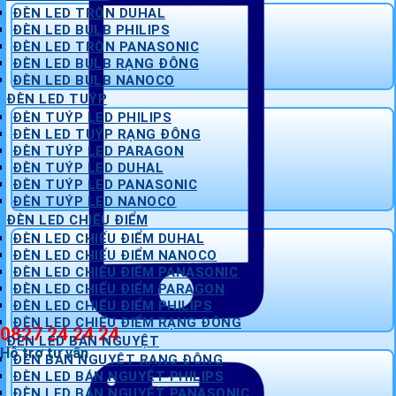
ĐÈN LED TRÒN DUHAL
ĐÈN LED BULB PHILIPS
ĐÈN LED TRÒN PANASONIC
ĐÈN LED BULB RẠNG ĐÔNG
ĐÈN LED BULB NANOCO
ĐÈN LED TUÝP
ĐÈN TUÝP LED PHILIPS
ĐÈN LED TUÝP RẠNG ĐÔNG
ĐÈN TUÝP LED PARAGON
ĐÈN TUÝP LED DUHAL
ĐÈN TUÝP LED PANASONIC
ĐÈN TUÝP LED NANOCO
ĐÈN LED CHIẾU ĐIỂM
ĐÈN LED CHIẾU ĐIỂM DUHAL
ĐÈN LED CHIẾU ĐIỂM NANOCO
ĐÈN LED CHIẾU ĐIỂM PANASONIC
ĐÈN LED CHIẾU ĐIỂM PARAGON
ĐÈN LED CHIẾU ĐIỂM PHILIPS
ĐÈN LED CHIẾU ĐIỂM RẠNG ĐÔNG
0827 24 24 24
ĐÈN LED BÁN NGUYỆT
Hỗ trợ tư vấn
ĐÈN BÁN NGUYỆT RẠNG ĐÔNG
ĐÈN LED BÁN NGUYỆT PHILIPS
ĐÈN LED BÁN NGUYỆT PANASONIC