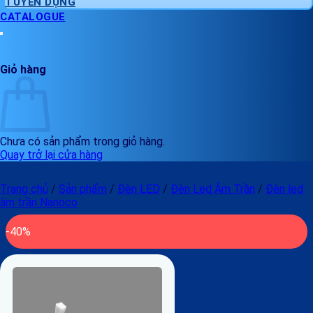
TUYỂN DỤNG
CATALOGUE
Giỏ hàng
Chưa có sản phẩm trong giỏ hàng.
Quay trở lại cửa hàng
Trang chủ
/
Sản phẩm
/
Đèn LED
/
Đèn Led Âm Trần
/
Đèn led
âm trần Nanoco
-40%