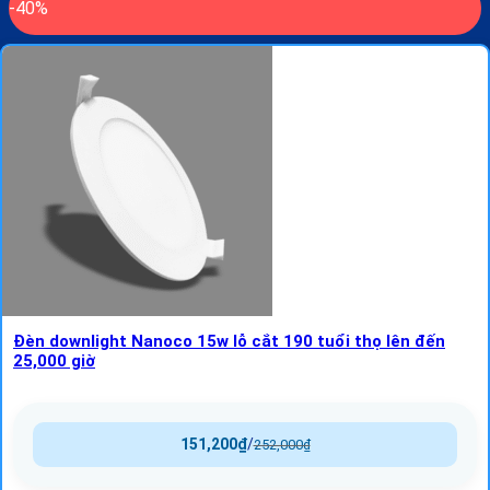
-40%
Đèn downlight Nanoco 15w lỗ cắt 190 tuổi thọ lên đến
25,000 giờ
151,200
₫
/
252,000
₫