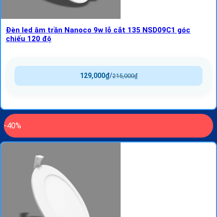
Đèn led âm trần Nanoco 9w lỗ cắt 135 NSD09C1 góc
chiếu 120 độ
129,000
₫
/
215,000
₫
-40%