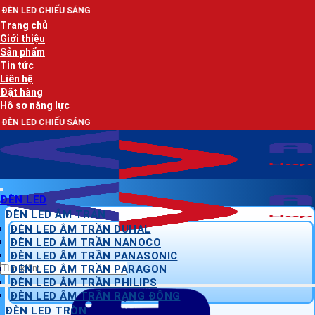
Bỏ
SÁNG
qua
Trang chủ
nội
Giới thiệu
dung
Sản phẩm
Tin tức
Liên hệ
Đặt hàng
Hồ sơ năng lực
SÁNG
ĐÈN LED
ĐÈN LED ÂM TRẦN
ĐÈN LED ÂM TRẦN DUHAL
ĐÈN LED ÂM TRẦN NANOCO
ĐÈN LED ÂM TRẦN PANASONIC
Tìm
ĐÈN LED ÂM TRẦN PARAGON
kiếm:
ĐÈN LED ÂM TRẦN PHILIPS
ĐÈN LED ÂM TRẦN RẠNG ĐÔNG
ĐÈN LED TRÒN