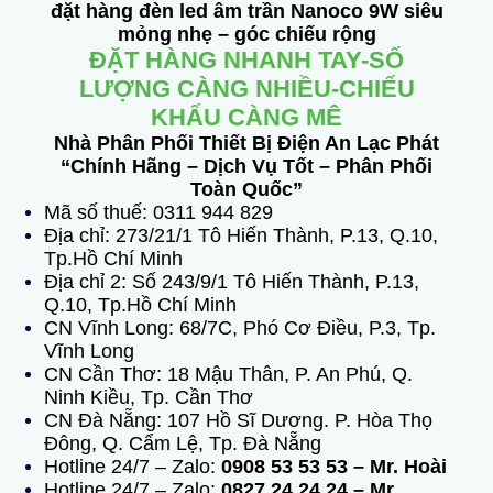
đặt hàng đèn led âm trần Nanoco 9W
siêu
mỏng nhẹ – góc chiếu rộng
ĐẶT HÀNG NHANH TAY-SỐ
LƯỢNG CÀNG NHIỀU-CHIẾU
KHẤU CÀNG MÊ
Nhà Phân Phối Thiết Bị Điện An Lạc Phát
“Chính Hãng – Dịch Vụ Tốt – Phân Phối
Toàn Quốc”
Mã số thuế: 0311 944 829
Địa chỉ: 273/21/1 Tô Hiến Thành, P.13, Q.10,
Tp.Hồ Chí Minh
Địa chỉ 2: Số 243/9/1 Tô Hiến Thành, P.13,
Q.10, Tp.Hồ Chí Minh
CN Vĩnh Long: 68/7C, Phó Cơ Điều, P.3, Tp.
Vĩnh Long
CN Cần Thơ: 18 Mậu Thân, P. An Phú, Q.
Ninh Kiều, Tp. Cần Thơ
CN Đà Nẵng: 107 Hồ Sĩ Dương. P. Hòa Thọ
Đông, Q. Cẩm Lệ, Tp. Đà Nẵng
Hotline 24/7 – Zalo:
0908 53 53 53 – Mr. Hoài
Hotline 24/7 – Zalo:
0827 24 24 24 – Mr.