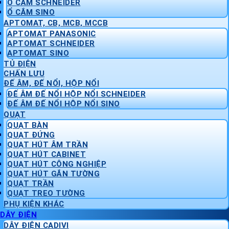
Ổ CẮM SCHNEIDER
Ổ CẮM SINO
APTOMAT, CB, MCB, MCCB
APTOMAT PANASONIC
APTOMAT SCHNEIDER
APTOMAT SINO
TỦ ĐIỆN
CHẤN LƯU
ĐẾ ÂM, ĐẾ NỔI, HỘP NỔI
ĐẾ ÂM ĐẾ NỔI HỘP NỔI SCHNEIDER
ĐẾ ÂM ĐẾ NỔI HỘP NỔI SINO
QUẠT
QUẠT BÀN
QUẠT ĐỨNG
QUẠT HÚT ÂM TRẦN
QUẠT HÚT CABINET
QUẠT HÚT CÔNG NGHIỆP
QUẠT HÚT GẮN TƯỜNG
QUẠT TRẦN
QUẠT TREO TƯỜNG
PHỤ KIỆN KHÁC
DÂY ĐIỆN
DÂY ĐIỆN CADIVI