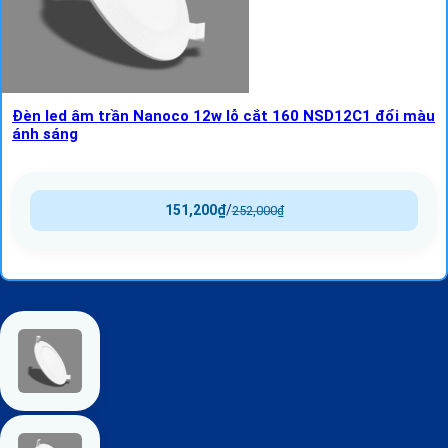
Đèn led âm trần Nanoco 12w lỗ cắt 160 NSD12C1 đổi màu
ánh sáng
151,200
₫
/
252,000
₫