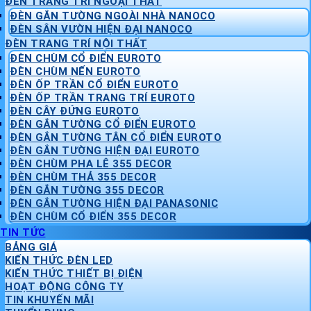
ĐÈN TRANG TRÍ NGOẠI THẤT
ĐÈN GẮN TƯỜNG NGOÀI NHÀ NANOCO
ĐÈN SÂN VƯỜN HIỆN ĐẠI NANOCO
ĐÈN TRANG TRÍ NỘI THẤT
ĐÈN CHÙM CỔ ĐIỂN EUROTO
ĐÈN CHÙM NẾN EUROTO
ĐÈN ỐP TRẦN CỔ ĐIỂN EUROTO
ĐÈN ỐP TRẦN TRANG TRÍ EUROTO
ĐÈN CÂY ĐỨNG EUROTO
ĐÈN GẮN TƯỜNG CỔ ĐIỂN EUROTO
ĐÈN GẮN TƯỜNG TÂN CỔ ĐIỂN EUROTO
ĐÈN GẮN TƯỜNG HIỆN ĐẠI EUROTO
ĐÈN CHÙM PHA LÊ 355 DECOR
ĐÈN CHÙM THẢ 355 DECOR
ĐÈN GẮN TƯỜNG 355 DECOR
ĐÈN GẮN TƯỜNG HIỆN ĐẠI PANASONIC
ĐÈN CHÙM CỔ ĐIỂN 355 DECOR
TIN TỨC
BẢNG GIÁ
KIẾN THỨC ĐÈN LED
KIẾN THỨC THIẾT BỊ ĐIỆN
HOẠT ĐỘNG CÔNG TY
TIN KHUYẾN MÃI