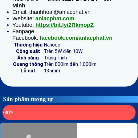
Minh
Email: thanhhoai@anlacphat.vn
Website:
anlacphat.com
Youtube:
https://bit.ly/2RkmopZ
Fanpage
Facebook:
facebook.com/anlacphat.vn
Thương hiệu
Nanoco
Công suất
Trên 5W đến 10W
Ánh sáng
Trung Tính
Quang thông
Trên 800lm đến 1.000lm
Lỗ cắt
135mm
Sản phẩm tương tự
-40%