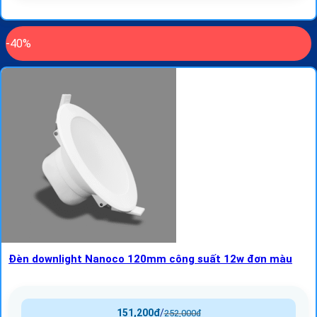
-40%
Đèn downlight Nanoco 120mm công suất 12w đơn màu
151,200
₫
/
252,000
₫