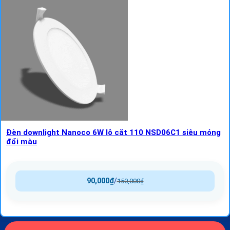
Đèn downlight Nanoco 6W lỗ cắt 110 NSD06C1 siêu mỏng
đổi màu
90,000
₫
/
150,000
₫