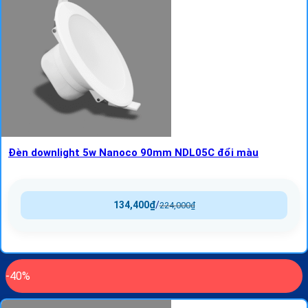
Đèn downlight 5w Nanoco 90mm NDL05C đổi màu
134,400
₫
/
224,000
₫
-40%