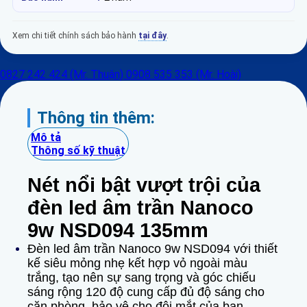
Xem chi tiết chính sách bảo hành
tại đây
.
0827 242 424 (Mr. Thuận)
0908 535 353 (Mr. Hoài)
Thông tin thêm:
Mô tả
Thông số kỹ thuật
Nét nổi bật vượt trội của
đèn led âm trần Nanoco
9w NSD094 135mm
Đèn led âm trần Nanoco 9w NSD094 với thiết
kế siêu mỏng nhẹ kết hợp vỏ ngoài màu
trắng, tạo nên sự sang trọng và góc chiếu
sáng rộng 120 độ cung cấp đủ độ sáng cho
căn phòng, bảo vệ cho đôi mắt của bạn.