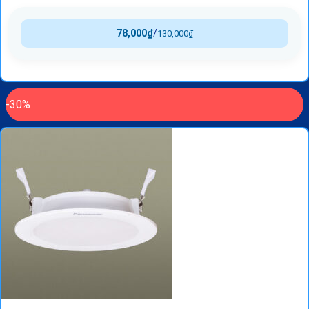
78,000
₫
/
130,000
₫
-30%