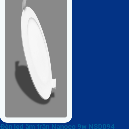
Đèn led âm trần Nanoco 9w NSD094