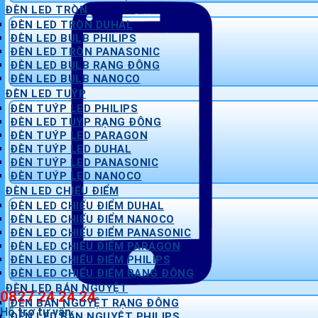
ĐÈN LED TRÒN
ĐÈN LED TRÒN DUHAL
ĐÈN LED BULB PHILIPS
ĐÈN LED TRÒN PANASONIC
ĐÈN LED BULB RẠNG ĐÔNG
ĐÈN LED BULB NANOCO
ĐÈN LED TUÝP
ĐÈN TUÝP LED PHILIPS
ĐÈN LED TUÝP RẠNG ĐÔNG
ĐÈN TUÝP LED PARAGON
ĐÈN TUÝP LED DUHAL
ĐÈN TUÝP LED PANASONIC
ĐÈN TUÝP LED NANOCO
ĐÈN LED CHIẾU ĐIỂM
ĐÈN LED CHIẾU ĐIỂM DUHAL
ĐÈN LED CHIẾU ĐIỂM NANOCO
ĐÈN LED CHIẾU ĐIỂM PANASONIC
ĐÈN LED CHIẾU ĐIỂM PARAGON
ĐÈN LED CHIẾU ĐIỂM PHILIPS
ĐÈN LED CHIẾU ĐIỂM RẠNG ĐÔNG
ĐÈN LED BÁN NGUYỆT
0827 24 24 24
ĐÈN BÁN NGUYỆT RẠNG ĐÔNG
Hỗ trợ tư vấn
ĐÈN LED BÁN NGUYỆT PHILIPS