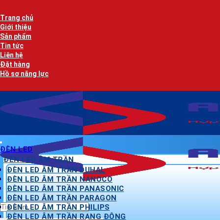
Bỏ
qua
Trang chủ
nội
Giới thiệu
dung
Sản phẩm
Tin tức
Liên hệ
Đặt hàng
Hồ sơ năng lực
ĐÈN LED
ĐÈN LED ÂM TRẦN
ĐÈN LED ÂM TRẦN DUHAL
ĐÈN LED ÂM TRẦN NANOCO
ĐÈN LED ÂM TRẦN PANASONIC
ĐÈN LED ÂM TRẦN PARAGON
Tìm
ĐÈN LED ÂM TRẦN PHILIPS
kiếm:
ĐÈN LED ÂM TRẦN RẠNG ĐÔNG