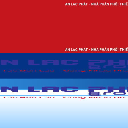
AN LẠC PHÁT - NHÀ PHÂN PHỐI THIẾT BỊ ĐIỆN, DÂY 
AN LẠC PHÁT - NHÀ PHÂN PHỐI THIẾT BỊ ĐIỆN, DÂY 