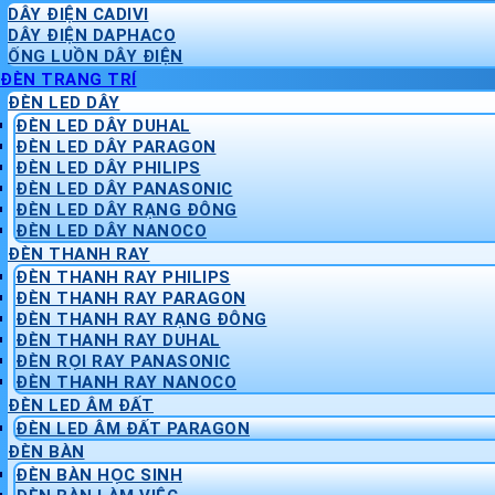
DÂY ĐIỆN CADIVI
DÂY ĐIỆN DAPHACO
ỐNG LUỒN DÂY ĐIỆN
ĐÈN TRANG TRÍ
ĐÈN LED DÂY
ĐÈN LED DÂY DUHAL
ĐÈN LED DÂY PARAGON
ĐÈN LED DÂY PHILIPS
ĐÈN LED DÂY PANASONIC
ĐÈN LED DÂY RẠNG ĐÔNG
ĐÈN LED DÂY NANOCO
ĐÈN THANH RAY
ĐÈN THANH RAY PHILIPS
ĐÈN THANH RAY PARAGON
ĐÈN THANH RAY RẠNG ĐÔNG
ĐÈN THANH RAY DUHAL
ĐÈN RỌI RAY PANASONIC
ĐÈN THANH RAY NANOCO
ĐÈN LED ÂM ĐẤT
ĐÈN LED ÂM ĐẤT PARAGON
ĐÈN BÀN
ĐÈN BÀN HỌC SINH