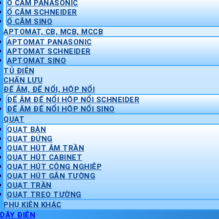
Ổ CẮM PANASONIC
Ổ CẮM SCHNEIDER
Ổ CẮM SINO
APTOMAT, CB, MCB, MCCB
APTOMAT PANASONIC
APTOMAT SCHNEIDER
APTOMAT SINO
TỦ ĐIỆN
CHẤN LƯU
ĐẾ ÂM, ĐẾ NỔI, HỘP NỔI
ĐẾ ÂM ĐẾ NỔI HỘP NỔI SCHNEIDER
ĐẾ ÂM ĐẾ NỔI HỘP NỔI SINO
QUẠT
QUẠT BÀN
QUẠT ĐỨNG
QUẠT HÚT ÂM TRẦN
QUẠT HÚT CABINET
QUẠT HÚT CÔNG NGHIỆP
QUẠT HÚT GẮN TƯỜNG
QUẠT TRẦN
QUẠT TREO TƯỜNG
PHỤ KIỆN KHÁC
DÂY ĐIỆN