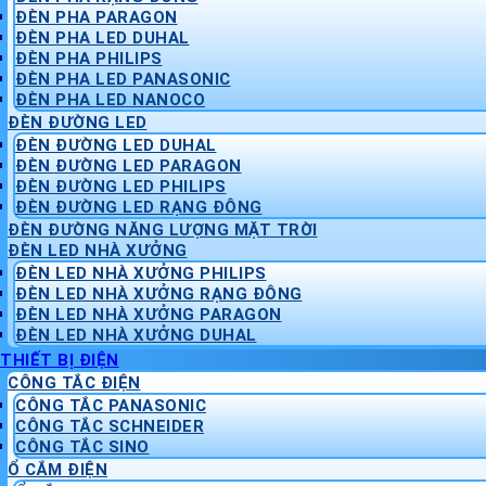
ĐÈN PHA PARAGON
ĐÈN PHA LED DUHAL
ĐÈN PHA PHILIPS
ĐÈN PHA LED PANASONIC
ĐÈN PHA LED NANOCO
ĐÈN ĐƯỜNG LED
ĐÈN ĐƯỜNG LED DUHAL
ĐÈN ĐƯỜNG LED PARAGON
ĐÈN ĐƯỜNG LED PHILIPS
ĐÈN ĐƯỜNG LED RẠNG ĐÔNG
ĐÈN ĐƯỜNG NĂNG LƯỢNG MẶT TRỜI
ĐÈN LED NHÀ XƯỞNG
ĐÈN LED NHÀ XƯỞNG PHILIPS
ĐÈN LED NHÀ XƯỞNG RẠNG ĐÔNG
ĐÈN LED NHÀ XƯỞNG PARAGON
ĐÈN LED NHÀ XƯỞNG DUHAL
THIẾT BỊ ĐIỆN
CÔNG TẮC ĐIỆN
CÔNG TẮC PANASONIC
CÔNG TẮC SCHNEIDER
CÔNG TẮC SINO
Ổ CẮM ĐIỆN