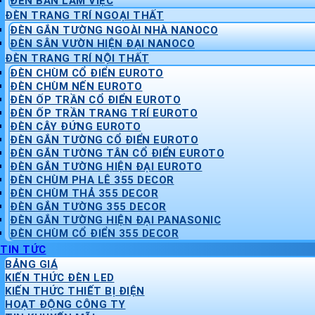
ĐÈN BÀN LÀM VIỆC
ĐÈN TRANG TRÍ NGOẠI THẤT
ĐÈN GẮN TƯỜNG NGOÀI NHÀ NANOCO
ĐÈN SÂN VƯỜN HIỆN ĐẠI NANOCO
ĐÈN TRANG TRÍ NỘI THẤT
ĐÈN CHÙM CỔ ĐIỂN EUROTO
ĐÈN CHÙM NẾN EUROTO
ĐÈN ỐP TRẦN CỔ ĐIỂN EUROTO
ĐÈN ỐP TRẦN TRANG TRÍ EUROTO
ĐÈN CÂY ĐỨNG EUROTO
ĐÈN GẮN TƯỜNG CỔ ĐIỂN EUROTO
ĐÈN GẮN TƯỜNG TÂN CỔ ĐIỂN EUROTO
ĐÈN GẮN TƯỜNG HIỆN ĐẠI EUROTO
ĐÈN CHÙM PHA LÊ 355 DECOR
ĐÈN CHÙM THẢ 355 DECOR
ĐÈN GẮN TƯỜNG 355 DECOR
ĐÈN GẮN TƯỜNG HIỆN ĐẠI PANASONIC
ĐÈN CHÙM CỔ ĐIỂN 355 DECOR
TIN TỨC
BẢNG GIÁ
KIẾN THỨC ĐÈN LED
KIẾN THỨC THIẾT BỊ ĐIỆN
HOẠT ĐỘNG CÔNG TY