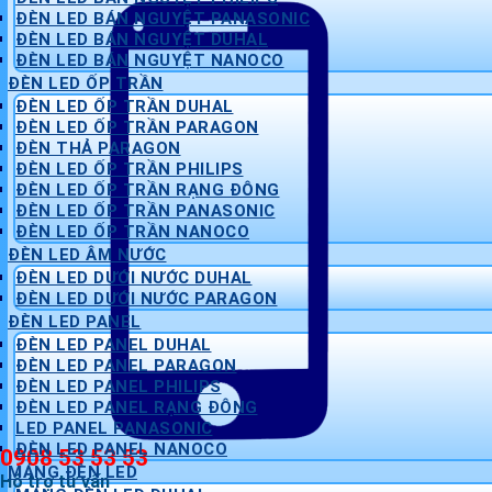
ĐÈN LED BÁN NGUYỆT PANASONIC
ĐÈN LED BÁN NGUYỆT DUHAL
ĐÈN LED BÁN NGUYỆT NANOCO
ĐÈN LED ỐP TRẦN
ĐÈN LED ỐP TRẦN DUHAL
ĐÈN LED ỐP TRẦN PARAGON
ĐÈN THẢ PARAGON
ĐÈN LED ỐP TRẦN PHILIPS
ĐÈN LED ỐP TRẦN RẠNG ĐÔNG
ĐÈN LED ỐP TRẦN PANASONIC
ĐÈN LED ỐP TRẦN NANOCO
ĐÈN LED ÂM NƯỚC
ĐÈN LED DƯỚI NƯỚC DUHAL
ĐÈN LED DƯỚI NƯỚC PARAGON
ĐÈN LED PANEL
ĐÈN LED PANEL DUHAL
ĐÈN LED PANEL PARAGON
ĐÈN LED PANEL PHILIPS
ĐÈN LED PANEL RẠNG ĐÔNG
LED PANEL PANASONIC
ĐÈN LED PANEL NANOCO
0908 53 53 53
MÁNG ĐÈN LED
Hỗ trợ tư vấn