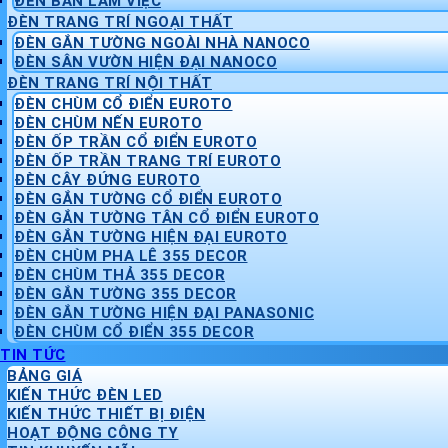
ĐÈN BÀN LÀM VIỆC
ĐÈN TRANG TRÍ NGOẠI THẤT
ĐÈN GẮN TƯỜNG NGOÀI NHÀ NANOCO
ĐÈN SÂN VƯỜN HIỆN ĐẠI NANOCO
ĐÈN TRANG TRÍ NỘI THẤT
ĐÈN CHÙM CỔ ĐIỂN EUROTO
ĐÈN CHÙM NẾN EUROTO
ĐÈN ỐP TRẦN CỔ ĐIỂN EUROTO
ĐÈN ỐP TRẦN TRANG TRÍ EUROTO
ĐÈN CÂY ĐỨNG EUROTO
ĐÈN GẮN TƯỜNG CỔ ĐIỂN EUROTO
ĐÈN GẮN TƯỜNG TÂN CỔ ĐIỂN EUROTO
ĐÈN GẮN TƯỜNG HIỆN ĐẠI EUROTO
ĐÈN CHÙM PHA LÊ 355 DECOR
ĐÈN CHÙM THẢ 355 DECOR
ĐÈN GẮN TƯỜNG 355 DECOR
ĐÈN GẮN TƯỜNG HIỆN ĐẠI PANASONIC
ĐÈN CHÙM CỔ ĐIỂN 355 DECOR
TIN TỨC
BẢNG GIÁ
KIẾN THỨC ĐÈN LED
KIẾN THỨC THIẾT BỊ ĐIỆN
HOẠT ĐỘNG CÔNG TY