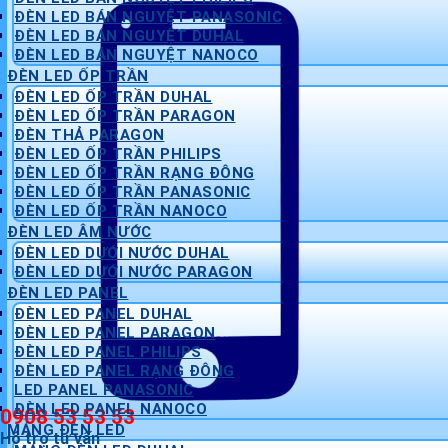
ĐÈN LED BÁN NGUYỆT PANASONIC
ĐÈN LED BÁN NGUYỆT DUHAL
ĐÈN LED BÁN NGUYỆT NANOCO
ĐÈN LED ỐP TRẦN
ĐÈN LED ỐP TRẦN DUHAL
ĐÈN LED ỐP TRẦN PARAGON
ĐÈN THẢ PARAGON
ĐÈN LED ỐP TRẦN PHILIPS
ĐÈN LED ỐP TRẦN RẠNG ĐÔNG
ĐÈN LED ỐP TRẦN PANASONIC
ĐÈN LED ỐP TRẦN NANOCO
ĐÈN LED ÂM NƯỚC
ĐÈN LED DƯỚI NƯỚC DUHAL
ĐÈN LED DƯỚI NƯỚC PARAGON
ĐÈN LED PANEL
ĐÈN LED PANEL DUHAL
ĐÈN LED PANEL PARAGON
ĐÈN LED PANEL PHILIPS
ĐÈN LED PANEL RẠNG ĐÔNG
LED PANEL PANASONIC
ĐÈN LED PANEL NANOCO
0908 53 53 53
MÁNG ĐÈN LED
Hỗ trợ tư vấn