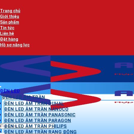
Bỏ
qua
Trang chủ
nội
Giới thiệu
dung
Sản phẩm
Tin tức
Liên hệ
Đặt hàng
Hồ sơ năng lực
ĐÈN LED
ĐÈN LED ÂM TRẦN
ĐÈN LED ÂM TRẦN DUHAL
ĐÈN LED ÂM TRẦN NANOCO
ĐÈN LED ÂM TRẦN PANASONIC
ĐÈN LED ÂM TRẦN PARAGON
Tìm
ĐÈN LED ÂM TRẦN PHILIPS
kiếm:
ĐÈN LED ÂM TRẦN RẠNG ĐÔNG