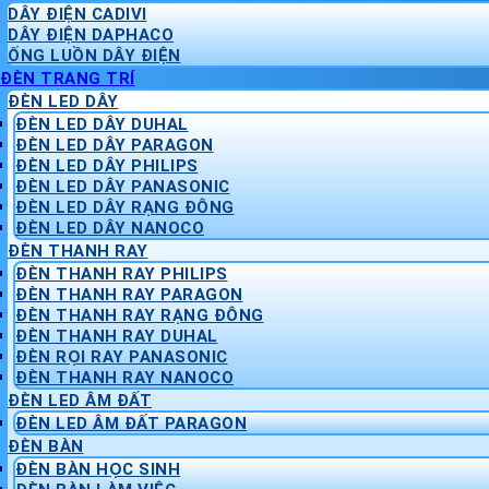
DÂY ĐIỆN CADIVI
DÂY ĐIỆN DAPHACO
ỐNG LUỒN DÂY ĐIỆN
ĐÈN TRANG TRÍ
ĐÈN LED DÂY
ĐÈN LED DÂY DUHAL
ĐÈN LED DÂY PARAGON
ĐÈN LED DÂY PHILIPS
ĐÈN LED DÂY PANASONIC
ĐÈN LED DÂY RẠNG ĐÔNG
ĐÈN LED DÂY NANOCO
ĐÈN THANH RAY
ĐÈN THANH RAY PHILIPS
ĐÈN THANH RAY PARAGON
ĐÈN THANH RAY RẠNG ĐÔNG
ĐÈN THANH RAY DUHAL
ĐÈN RỌI RAY PANASONIC
ĐÈN THANH RAY NANOCO
ĐÈN LED ÂM ĐẤT
ĐÈN LED ÂM ĐẤT PARAGON
ĐÈN BÀN
ĐÈN BÀN HỌC SINH