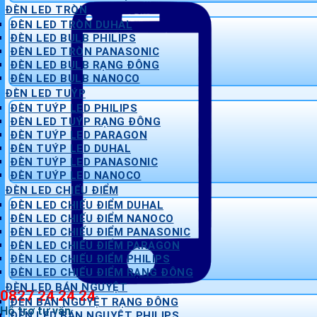
ĐÈN LED TRÒN
ĐÈN LED TRÒN DUHAL
ĐÈN LED BULB PHILIPS
ĐÈN LED TRÒN PANASONIC
ĐÈN LED BULB RẠNG ĐÔNG
ĐÈN LED BULB NANOCO
ĐÈN LED TUÝP
ĐÈN TUÝP LED PHILIPS
ĐÈN LED TUÝP RẠNG ĐÔNG
ĐÈN TUÝP LED PARAGON
ĐÈN TUÝP LED DUHAL
ĐÈN TUÝP LED PANASONIC
ĐÈN TUÝP LED NANOCO
ĐÈN LED CHIẾU ĐIỂM
ĐÈN LED CHIẾU ĐIỂM DUHAL
ĐÈN LED CHIẾU ĐIỂM NANOCO
ĐÈN LED CHIẾU ĐIỂM PANASONIC
ĐÈN LED CHIẾU ĐIỂM PARAGON
ĐÈN LED CHIẾU ĐIỂM PHILIPS
ĐÈN LED CHIẾU ĐIỂM RẠNG ĐÔNG
ĐÈN LED BÁN NGUYỆT
0827 24 24 24
ĐÈN BÁN NGUYỆT RẠNG ĐÔNG
Hỗ trợ tư vấn
ĐÈN LED BÁN NGUYỆT PHILIPS