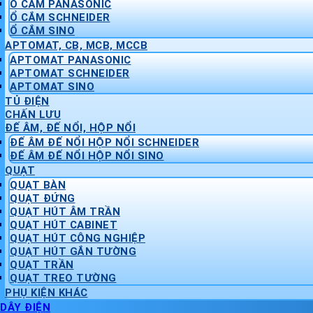
Ổ CẮM PANASONIC
Ổ CẮM SCHNEIDER
Ổ CẮM SINO
APTOMAT, CB, MCB, MCCB
APTOMAT PANASONIC
APTOMAT SCHNEIDER
APTOMAT SINO
TỦ ĐIỆN
CHẤN LƯU
ĐẾ ÂM, ĐẾ NỔI, HỘP NỔI
ĐẾ ÂM ĐẾ NỔI HỘP NỔI SCHNEIDER
ĐẾ ÂM ĐẾ NỔI HỘP NỔI SINO
QUẠT
QUẠT BÀN
QUẠT ĐỨNG
QUẠT HÚT ÂM TRẦN
QUẠT HÚT CABINET
QUẠT HÚT CÔNG NGHIỆP
QUẠT HÚT GẮN TƯỜNG
QUẠT TRẦN
QUẠT TREO TƯỜNG
PHỤ KIỆN KHÁC
DÂY ĐIỆN