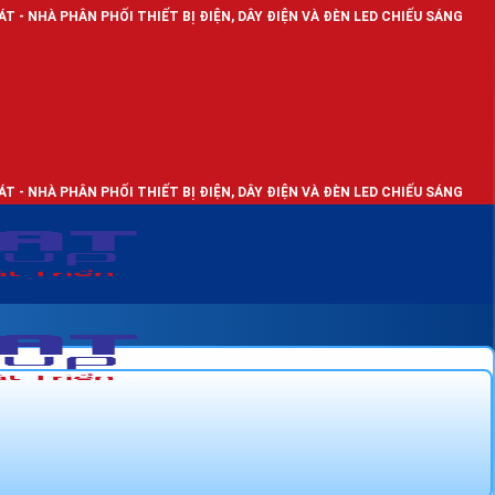
N PHỐI THIẾT BỊ ĐIỆN, DÂY ĐIỆN VÀ ĐÈN LED CHIẾU SÁNG
N PHỐI THIẾT BỊ ĐIỆN, DÂY ĐIỆN VÀ ĐÈN LED CHIẾU SÁNG