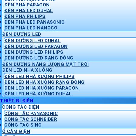
ĐÈN PHA PARAGON
ĐÈN PHA LED DUHAL
ĐÈN PHA PHILIPS
ĐÈN PHA LED PANASONIC
ĐÈN PHA LED NANOCO
ĐÈN ĐƯỜNG LED
ĐÈN ĐƯỜNG LED DUHAL
ĐÈN ĐƯỜNG LED PARAGON
ĐÈN ĐƯỜNG LED PHILIPS
ĐÈN ĐƯỜNG LED RẠNG ĐÔNG
ĐÈN ĐƯỜNG NĂNG LƯỢNG MẶT TRỜI
ĐÈN LED NHÀ XƯỞNG
ĐÈN LED NHÀ XƯỞNG PHILIPS
ĐÈN LED NHÀ XƯỞNG RẠNG ĐÔNG
ĐÈN LED NHÀ XƯỞNG PARAGON
ĐÈN LED NHÀ XƯỞNG DUHAL
THIẾT BỊ ĐIỆN
CÔNG TẮC ĐIỆN
CÔNG TẮC PANASONIC
CÔNG TẮC SCHNEIDER
CÔNG TẮC SINO
Ổ CẮM ĐIỆN