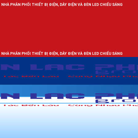
 THIẾT BỊ ĐIỆN, DÂY ĐIỆN VÀ ĐÈN LED CHIẾU SÁNG
 THIẾT BỊ ĐIỆN, DÂY ĐIỆN VÀ ĐÈN LED CHIẾU SÁNG