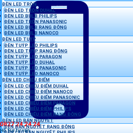
ĐÈN LED TRÒN
ĐÈN LED TRÒN DUHAL
ĐÈN LED BULB PHILIPS
ĐÈN LED TRÒN PANASONIC
ĐÈN LED BULB RẠNG ĐÔNG
ĐÈN LED BULB NANOCO
ĐÈN LED TUÝP
ĐÈN TUÝP LED PHILIPS
ĐÈN LED TUÝP RẠNG ĐÔNG
ĐÈN TUÝP LED PARAGON
ĐÈN TUÝP LED DUHAL
ĐÈN TUÝP LED PANASONIC
ĐÈN TUÝP LED NANOCO
ĐÈN LED CHIẾU ĐIỂM
ĐÈN LED CHIẾU ĐIỂM DUHAL
ĐÈN LED CHIẾU ĐIỂM NANOCO
ĐÈN LED CHIẾU ĐIỂM PANASONIC
ĐÈN LED CHIẾU ĐIỂM PARAGON
ĐÈN LED CHIẾU ĐIỂM PHILIPS
ĐÈN LED CHIẾU ĐIỂM RẠNG ĐÔNG
ĐÈN LED BÁN NGUYỆT
0827 24 24 24
ĐÈN BÁN NGUYỆT RẠNG ĐÔNG
Hỗ trợ tư vấn
ĐÈN LED BÁN NGUYỆT PHILIPS