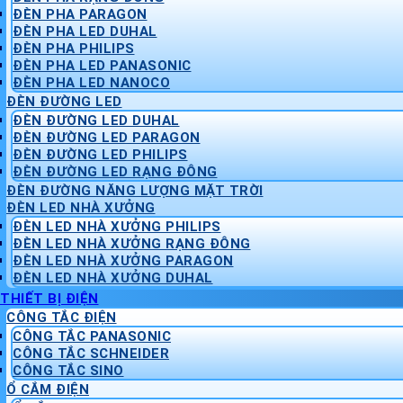
ĐÈN PHA PARAGON
ĐÈN PHA LED DUHAL
ĐÈN PHA PHILIPS
ĐÈN PHA LED PANASONIC
ĐÈN PHA LED NANOCO
ĐÈN ĐƯỜNG LED
ĐÈN ĐƯỜNG LED DUHAL
ĐÈN ĐƯỜNG LED PARAGON
ĐÈN ĐƯỜNG LED PHILIPS
ĐÈN ĐƯỜNG LED RẠNG ĐÔNG
ĐÈN ĐƯỜNG NĂNG LƯỢNG MẶT TRỜI
ĐÈN LED NHÀ XƯỞNG
ĐÈN LED NHÀ XƯỞNG PHILIPS
ĐÈN LED NHÀ XƯỞNG RẠNG ĐÔNG
ĐÈN LED NHÀ XƯỞNG PARAGON
ĐÈN LED NHÀ XƯỞNG DUHAL
THIẾT BỊ ĐIỆN
CÔNG TẮC ĐIỆN
CÔNG TẮC PANASONIC
CÔNG TẮC SCHNEIDER
CÔNG TẮC SINO
Ổ CẮM ĐIỆN