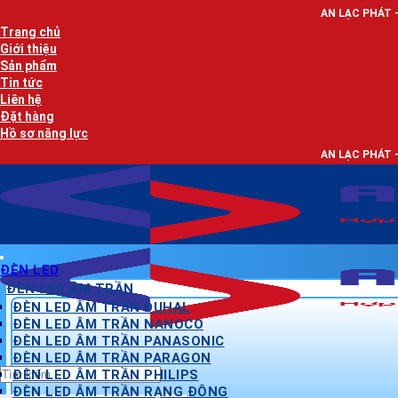
Bỏ
AN LẠC PHÁT - NHÀ PHÂN PHỐI
qua
Trang chủ
nội
Giới thiệu
dung
Sản phẩm
Tin tức
Liên hệ
Đặt hàng
Hồ sơ năng lực
AN LẠC PHÁT - NHÀ PHÂN PHỐI
ĐÈN LED
ĐÈN LED ÂM TRẦN
ĐÈN LED ÂM TRẦN DUHAL
ĐÈN LED ÂM TRẦN NANOCO
ĐÈN LED ÂM TRẦN PANASONIC
ĐÈN LED ÂM TRẦN PARAGON
Tìm
ĐÈN LED ÂM TRẦN PHILIPS
kiếm:
ĐÈN LED ÂM TRẦN RẠNG ĐÔNG