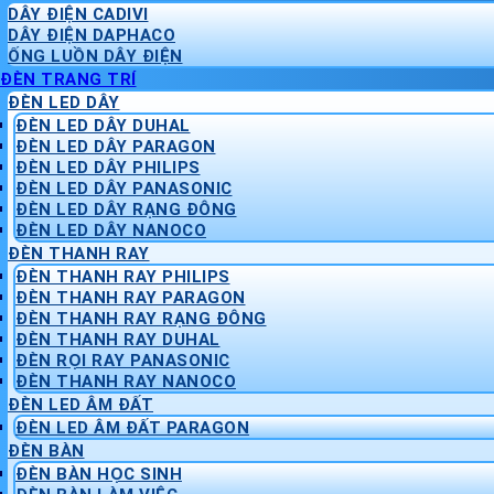
DÂY ĐIỆN CADIVI
DÂY ĐIỆN DAPHACO
ỐNG LUỒN DÂY ĐIỆN
ĐÈN TRANG TRÍ
ĐÈN LED DÂY
ĐÈN LED DÂY DUHAL
ĐÈN LED DÂY PARAGON
ĐÈN LED DÂY PHILIPS
ĐÈN LED DÂY PANASONIC
ĐÈN LED DÂY RẠNG ĐÔNG
ĐÈN LED DÂY NANOCO
ĐÈN THANH RAY
ĐÈN THANH RAY PHILIPS
ĐÈN THANH RAY PARAGON
ĐÈN THANH RAY RẠNG ĐÔNG
ĐÈN THANH RAY DUHAL
ĐÈN RỌI RAY PANASONIC
ĐÈN THANH RAY NANOCO
ĐÈN LED ÂM ĐẤT
ĐÈN LED ÂM ĐẤT PARAGON
ĐÈN BÀN
ĐÈN BÀN HỌC SINH