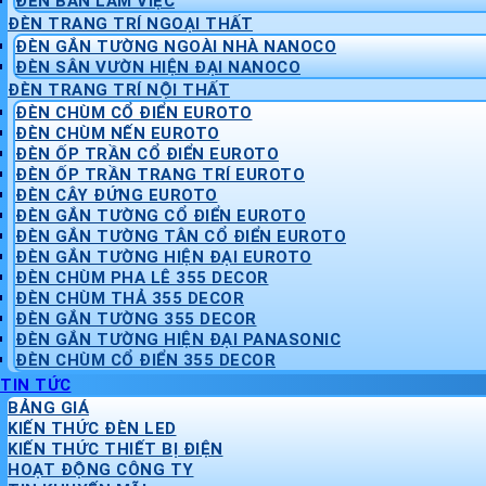
ĐÈN BÀN LÀM VIỆC
ĐÈN TRANG TRÍ NGOẠI THẤT
ĐÈN GẮN TƯỜNG NGOÀI NHÀ NANOCO
ĐÈN SÂN VƯỜN HIỆN ĐẠI NANOCO
ĐÈN TRANG TRÍ NỘI THẤT
ĐÈN CHÙM CỔ ĐIỂN EUROTO
ĐÈN CHÙM NẾN EUROTO
ĐÈN ỐP TRẦN CỔ ĐIỂN EUROTO
ĐÈN ỐP TRẦN TRANG TRÍ EUROTO
ĐÈN CÂY ĐỨNG EUROTO
ĐÈN GẮN TƯỜNG CỔ ĐIỂN EUROTO
ĐÈN GẮN TƯỜNG TÂN CỔ ĐIỂN EUROTO
ĐÈN GẮN TƯỜNG HIỆN ĐẠI EUROTO
ĐÈN CHÙM PHA LÊ 355 DECOR
ĐÈN CHÙM THẢ 355 DECOR
ĐÈN GẮN TƯỜNG 355 DECOR
ĐÈN GẮN TƯỜNG HIỆN ĐẠI PANASONIC
ĐÈN CHÙM CỔ ĐIỂN 355 DECOR
TIN TỨC
BẢNG GIÁ
KIẾN THỨC ĐÈN LED
KIẾN THỨC THIẾT BỊ ĐIỆN
HOẠT ĐỘNG CÔNG TY