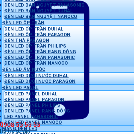
ĐÈN LED BÁN NGUYỆT PANASONIC
ĐÈN LED BÁN NGUYỆT DUHAL
ĐÈN LED BÁN NGUYỆT NANOCO
ĐÈN LED ỐP TRẦN
ĐÈN LED ỐP TRẦN DUHAL
ĐÈN LED ỐP TRẦN PARAGON
ĐÈN THẢ PARAGON
ĐÈN LED ỐP TRẦN PHILIPS
ĐÈN LED ỐP TRẦN RẠNG ĐÔNG
ĐÈN LED ỐP TRẦN PANASONIC
ĐÈN LED ỐP TRẦN NANOCO
ĐÈN LED ÂM NƯỚC
ĐÈN LED DƯỚI NƯỚC DUHAL
ĐÈN LED DƯỚI NƯỚC PARAGON
ĐÈN LED PANEL
ĐÈN LED PANEL DUHAL
ĐÈN LED PANEL PARAGON
ĐÈN LED PANEL PHILIPS
ĐÈN LED PANEL RẠNG ĐÔNG
LED PANEL PANASONIC
ĐÈN LED PANEL NANOCO
0908 53 53 53
MÁNG ĐÈN LED
Hỗ trợ tư vấn