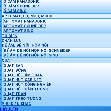
Ổ CẮM PANASONIC
Ổ CẮM SCHNEIDER
Ổ CẮM SINO
APTOMAT, CB, MCB, MCCB
APTOMAT PANASONIC
APTOMAT SCHNEIDER
APTOMAT SINO
TỦ ĐIỆN
CHẤN LƯU
ĐẾ ÂM, ĐẾ NỔI, HỘP NỔI
ĐẾ ÂM ĐẾ NỔI HỘP NỔI SCHNEIDER
ĐẾ ÂM ĐẾ NỔI HỘP NỔI SINO
QUẠT
QUẠT BÀN
QUẠT ĐỨNG
QUẠT HÚT ÂM TRẦN
QUẠT HÚT CABINET
QUẠT HÚT CÔNG NGHIỆP
QUẠT HÚT GẮN TƯỜNG
QUẠT TRẦN
QUẠT TREO TƯỜNG
PHỤ KIỆN KHÁC
DÂY ĐIỆN