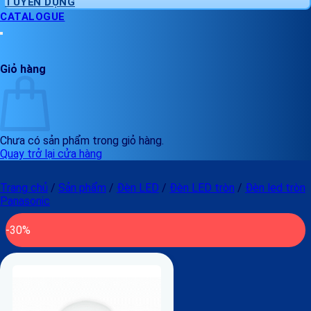
TUYỂN DỤNG
CATALOGUE
Giỏ hàng
Chưa có sản phẩm trong giỏ hàng.
Quay trở lại cửa hàng
Trang chủ
/
Sản phẩm
/
Đèn LED
/
Đèn LED tròn
/
Đèn led tròn
Panasonic
-30%