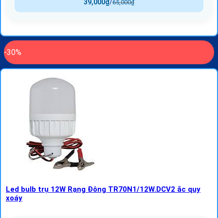
39,000
₫
/
65,000
₫
-30%
Led bulb trụ 12W Rạng Đông TR70N1/12W.DCV2 ắc quy
xoáy