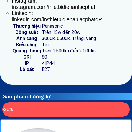
Instagram:
instagram.com/thietbidienanlacphat
Linkedin:
linkedin.com/in/thietbidienanlacphatdP
Thương hiệu
Panasonic
Công suất
Trên 15w đến 20w
Ánh sáng
3000k, 6500k, Trắng, Vàng
Kiểu dáng
Trụ
Quang thông
Trên 1.500lm đến 2.000lm
CRI
80
IP
<IP44
Lỗ cắt
E27
Sản phẩm tương tự
-20%