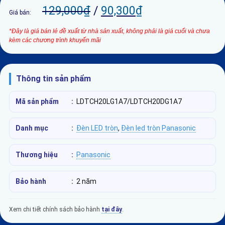
129,000
₫
/
90,300
₫
Giá bán:
*Đây là giá bán lẻ đề xuất từ nhà sản xuất, không phải là giá cuối và chưa
kèm các chương trình khuyến mãi
Thông tin sản phẩm
Mã sản phẩm
:
LDTCH20LG1A7/LDTCH20DG1A7
Danh mục
:
Đèn LED tròn
,
Đèn led tròn Panasonic
Thương hiệu
:
Panasonic
Bảo hành
:
2 năm
Xem chi tiết chính sách bảo hành
tại đây
.