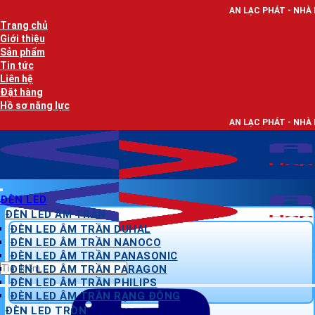
Bỏ
AN LẠC PHÁT - NHÀ PHÂN PHỐI THIẾT
qua
Trang chủ
nội
Giới thiệu
dung
Sản phẩm
Tin tức
Liên hệ
Đặt hàng
Hồ sơ năng lực
AN LẠC PHÁT - NHÀ PHÂN PHỐI THIẾT
ĐÈN LED
ĐÈN LED ÂM TRẦN
ĐÈN LED ÂM TRẦN DUHAL
ĐÈN LED ÂM TRẦN NANOCO
ĐÈN LED ÂM TRẦN PANASONIC
Tìm
ĐÈN LED ÂM TRẦN PARAGON
kiếm:
ĐÈN LED ÂM TRẦN PHILIPS
ĐÈN LED ÂM TRẦN RẠNG ĐÔNG
ĐÈN LED TRÒN