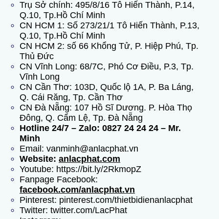
Trụ Sở chính: 495/8/16 Tô Hiến Thành, P.14,
Q.10, Tp.Hồ Chí Minh
CN HCM 1: Số 273/21/1 Tô Hiến Thành, P.13,
Q.10, Tp.Hồ Chí Minh
CN HCM 2: số 66 Khổng Tử, P. Hiệp Phú, Tp.
Thủ Đức
CN Vĩnh Long: 68/7C, Phó Cơ Điều, P.3, Tp.
Vĩnh Long
CN Cần Thơ:
103D, Quốc lộ 1A, P. Ba Láng,
Q. Cái Răng, Tp. Cần Thơ
CN Đà Nẵng: 107 Hồ Sĩ Dương. P. Hòa Thọ
Đông, Q. Cẩm Lệ, Tp. Đà Nẵng
Hotline 24/7 – Zalo: 0827 24 24 24 – Mr.
Minh
Email: vanminh@anlacphat.vn
Website:
anlacphat.com
Youtube: https://bit.ly/2RkmopZ
Fanpage Facebook:
facebook.com/anlacphat.vn
Pinterest: pinterest.com/thietbidienanlacphat
Twitter: twitter.com/LacPhat