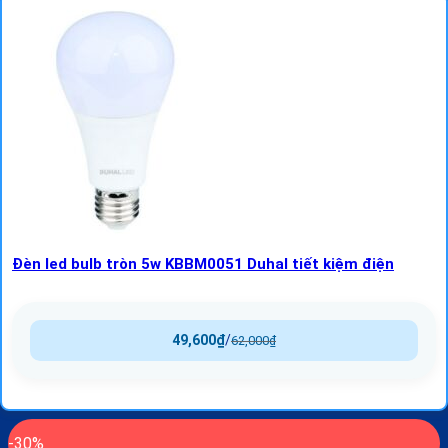
Đèn led bulb tròn 5w KBBM0051 Duhal tiết kiệm điện
49,600
₫
/
62,000
₫
-30%