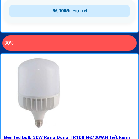
86,100
₫
/
123,000
₫
-30%
Đèn led bulb 30W Rạng Đông TR100 NĐ/30W.H tiết kiệm