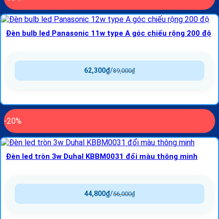
Đèn bulb led Panasonic 11w type A góc chiếu rộng 200 độ
62,300
₫
/
89,000
₫
-20%
Đèn led tròn 3w Duhal KBBM0031 đổi màu thông minh
44,800
₫
/
56,000
₫