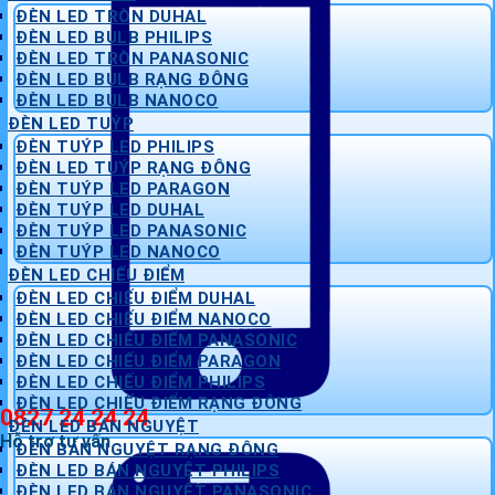
ĐÈN LED TRÒN DUHAL
ĐÈN LED BULB PHILIPS
ĐÈN LED TRÒN PANASONIC
ĐÈN LED BULB RẠNG ĐÔNG
ĐÈN LED BULB NANOCO
ĐÈN LED TUÝP
ĐÈN TUÝP LED PHILIPS
ĐÈN LED TUÝP RẠNG ĐÔNG
ĐÈN TUÝP LED PARAGON
ĐÈN TUÝP LED DUHAL
ĐÈN TUÝP LED PANASONIC
ĐÈN TUÝP LED NANOCO
ĐÈN LED CHIẾU ĐIỂM
ĐÈN LED CHIẾU ĐIỂM DUHAL
ĐÈN LED CHIẾU ĐIỂM NANOCO
ĐÈN LED CHIẾU ĐIỂM PANASONIC
ĐÈN LED CHIẾU ĐIỂM PARAGON
ĐÈN LED CHIẾU ĐIỂM PHILIPS
ĐÈN LED CHIẾU ĐIỂM RẠNG ĐÔNG
0827 24 24 24
ĐÈN LED BÁN NGUYỆT
Hỗ trợ tư vấn
ĐÈN BÁN NGUYỆT RẠNG ĐÔNG
ĐÈN LED BÁN NGUYỆT PHILIPS
ĐÈN LED BÁN NGUYỆT PANASONIC