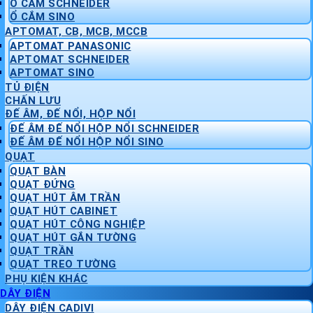
Ổ CẮM SCHNEIDER
Ổ CẮM SINO
APTOMAT, CB, MCB, MCCB
APTOMAT PANASONIC
APTOMAT SCHNEIDER
APTOMAT SINO
TỦ ĐIỆN
CHẤN LƯU
ĐẾ ÂM, ĐẾ NỔI, HỘP NỔI
ĐẾ ÂM ĐẾ NỔI HỘP NỔI SCHNEIDER
ĐẾ ÂM ĐẾ NỔI HỘP NỔI SINO
QUẠT
QUẠT BÀN
QUẠT ĐỨNG
QUẠT HÚT ÂM TRẦN
QUẠT HÚT CABINET
QUẠT HÚT CÔNG NGHIỆP
QUẠT HÚT GẮN TƯỜNG
QUẠT TRẦN
QUẠT TREO TƯỜNG
PHỤ KIỆN KHÁC
DÂY ĐIỆN
DÂY ĐIỆN CADIVI