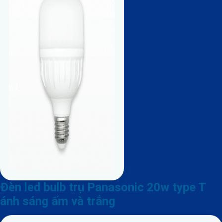
Đèn led bulb trụ Panasonic 20w type T
ánh sáng ấm và trắng