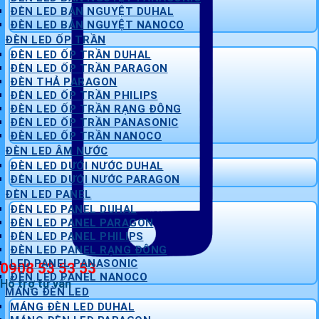
ĐÈN LED BÁN NGUYỆT DUHAL
ĐÈN LED BÁN NGUYỆT NANOCO
ĐÈN LED ỐP TRẦN
ĐÈN LED ỐP TRẦN DUHAL
ĐÈN LED ỐP TRẦN PARAGON
ĐÈN THẢ PARAGON
ĐÈN LED ỐP TRẦN PHILIPS
ĐÈN LED ỐP TRẦN RẠNG ĐÔNG
ĐÈN LED ỐP TRẦN PANASONIC
ĐÈN LED ỐP TRẦN NANOCO
ĐÈN LED ÂM NƯỚC
ĐÈN LED DƯỚI NƯỚC DUHAL
ĐÈN LED DƯỚI NƯỚC PARAGON
ĐÈN LED PANEL
ĐÈN LED PANEL DUHAL
ĐÈN LED PANEL PARAGON
ĐÈN LED PANEL PHILIPS
ĐÈN LED PANEL RẠNG ĐÔNG
LED PANEL PANASONIC
0908 53 53 53
ĐÈN LED PANEL NANOCO
Hỗ trợ tư vấn
MÁNG ĐÈN LED
MÁNG ĐÈN LED DUHAL