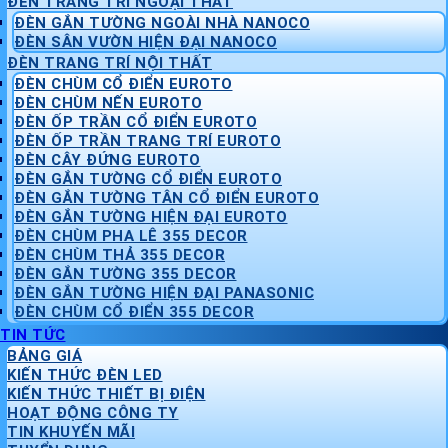
ĐÈN TRANG TRÍ NGOẠI THẤT
ĐÈN GẮN TƯỜNG NGOÀI NHÀ NANOCO
ĐÈN SÂN VƯỜN HIỆN ĐẠI NANOCO
ĐÈN TRANG TRÍ NỘI THẤT
ĐÈN CHÙM CỔ ĐIỂN EUROTO
ĐÈN CHÙM NẾN EUROTO
ĐÈN ỐP TRẦN CỔ ĐIỂN EUROTO
ĐÈN ỐP TRẦN TRANG TRÍ EUROTO
ĐÈN CÂY ĐỨNG EUROTO
ĐÈN GẮN TƯỜNG CỔ ĐIỂN EUROTO
ĐÈN GẮN TƯỜNG TÂN CỔ ĐIỂN EUROTO
ĐÈN GẮN TƯỜNG HIỆN ĐẠI EUROTO
ĐÈN CHÙM PHA LÊ 355 DECOR
ĐÈN CHÙM THẢ 355 DECOR
ĐÈN GẮN TƯỜNG 355 DECOR
ĐÈN GẮN TƯỜNG HIỆN ĐẠI PANASONIC
ĐÈN CHÙM CỔ ĐIỂN 355 DECOR
TIN TỨC
BẢNG GIÁ
KIẾN THỨC ĐÈN LED
KIẾN THỨC THIẾT BỊ ĐIỆN
HOẠT ĐỘNG CÔNG TY
TIN KHUYẾN MÃI