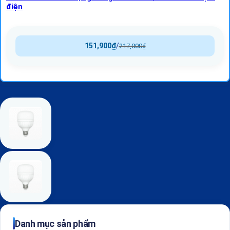
điện
151,900
₫
/
217,000
₫
Danh mục sản phẩm