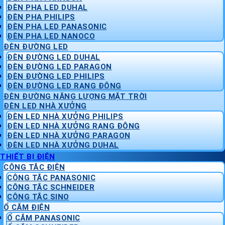
ĐÈN PHA LED DUHAL
ĐÈN PHA PHILIPS
ĐÈN PHA LED PANASONIC
ĐÈN PHA LED NANOCO
ĐÈN ĐƯỜNG LED
ĐÈN ĐƯỜNG LED DUHAL
ĐÈN ĐƯỜNG LED PARAGON
ĐÈN ĐƯỜNG LED PHILIPS
ĐÈN ĐƯỜNG LED RẠNG ĐÔNG
ĐÈN ĐƯỜNG NĂNG LƯỢNG MẶT TRỜI
ĐÈN LED NHÀ XƯỞNG
ĐÈN LED NHÀ XƯỞNG PHILIPS
ĐÈN LED NHÀ XƯỞNG RẠNG ĐÔNG
ĐÈN LED NHÀ XƯỞNG PARAGON
ĐÈN LED NHÀ XƯỞNG DUHAL
THIẾT BỊ ĐIỆN
CÔNG TẮC ĐIỆN
CÔNG TẮC PANASONIC
CÔNG TẮC SCHNEIDER
CÔNG TẮC SINO
Ổ CẮM ĐIỆN
Ổ CẮM PANASONIC