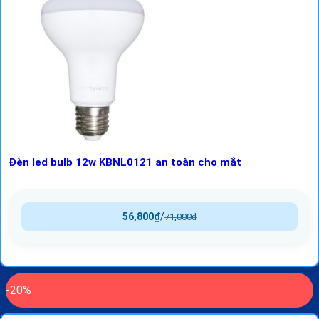
Đèn led bulb 12w KBNL0121 an toàn cho mắt
56,800
₫
/
71,000
₫
-20%