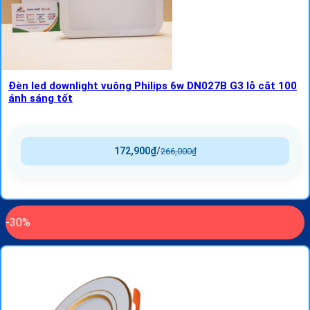
Đèn led downlight vuông Philips 6w DN027B G3 lỗ cắt 100
ánh sáng tốt
172,900
₫
/
266,000
₫
-30%