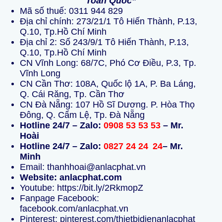
Toàn Quốc”
Mã số thuế: 0311 944 829
Địa chỉ chính: 273/21/1 Tô Hiến Thành, P.13,
Q.10, Tp.Hồ Chí Minh
Địa chỉ 2: Số 243/9/1 Tô Hiến Thành, P.13,
Q.10, Tp.Hồ Chí Minh
CN Vĩnh Long: 68/7C, Phó Cơ Điều, P.3, Tp.
Vĩnh Long
CN Cần Thơ: 108A, Quốc lộ 1A, P. Ba Láng,
Q. Cái Răng, Tp. Cần Thơ
CN Đà Nẵng: 107 Hồ Sĩ Dương. P. Hòa Thọ
Đông, Q. Cẩm Lệ, Tp. Đà Nẵng
Hotline 24/7 – Zalo:
0908 53 53 53
– Mr.
Hoài
Hotline 24/7 – Zalo:
0827 24 24
24
– Mr.
Minh
Email: thanhhoai@anlacphat.vn
Website: anlacphat.com
Youtube: https://bit.ly/2RkmopZ
Fanpage Facebook:
facebook.com/anlacphat.vn
Pinterest: pinterest.com/thietbidienanlacphat