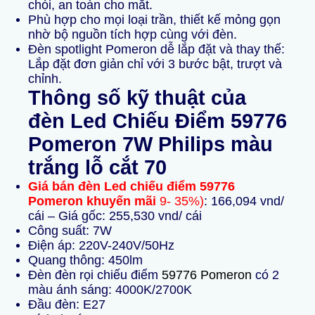
chói, an toàn cho mắt.
Phù hợp cho mọi loại trần, thiết kế mỏng gọn
nhờ bộ nguồn tích hợp cùng với đèn.
Đèn spotlight Pomeron d
ễ lắp đặt và thay thế:
Lắp đặt đơn giản chỉ với 3 bước bật, trượt và
chỉnh.
Thông số kỹ thuật của
đèn Led Chiếu Điểm 59776
Pomeron 7W Philips màu
trắng lỗ cắt 70
Giá bán đèn Led chiếu điểm 59776
Pomeron khuyến mãi
9- 35%)
: 166,094 vnd/
cái – Giá gốc: 255,530 vnd/ cái
Công suất: 7W
Điện áp: 220V-240V/50Hz
Quang thông: 450lm
Đèn
đèn rọi chiếu điểm
59776 Pomeron
có 2
màu ánh sáng: 4000K/2700K
Đầu đèn: E27