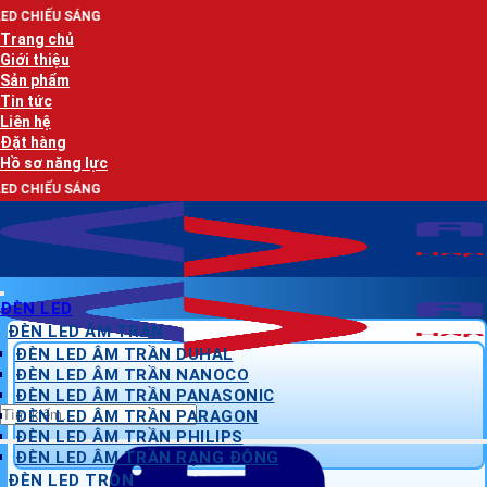
Bỏ
AN LẠC PH
qua
Trang chủ
nội
Giới thiệu
dung
Sản phẩm
Tin tức
Liên hệ
Đặt hàng
Hồ sơ năng lực
AN LẠC PH
ĐÈN LED
ĐÈN LED ÂM TRẦN
ĐÈN LED ÂM TRẦN DUHAL
ĐÈN LED ÂM TRẦN NANOCO
ĐÈN LED ÂM TRẦN PANASONIC
Tìm
ĐÈN LED ÂM TRẦN PARAGON
kiếm:
ĐÈN LED ÂM TRẦN PHILIPS
ĐÈN LED ÂM TRẦN RẠNG ĐÔNG
ĐÈN LED TRÒN