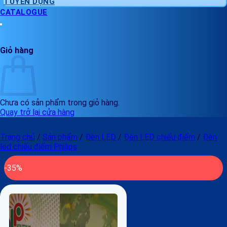
TUYỂN DỤNG
CATALOGUE
Giỏ hàng
Chưa có sản phẩm trong giỏ hàng.
Quay trở lại cửa hàng
Trang chủ
/
Sản phẩm
/
Đèn LED
/
Đèn LED chiếu điểm
/
Đèn
led chiếu điểm Philips
-35%