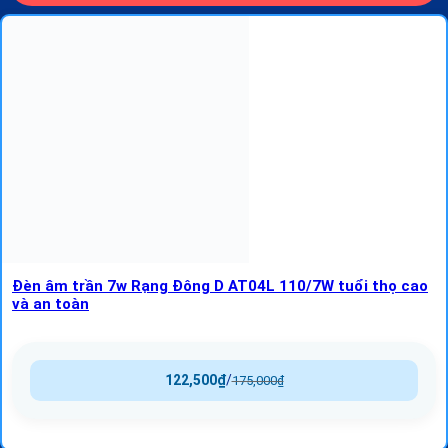
Đèn âm trần 7w Rạng Đông D AT04L 110/7W tuổi thọ cao
và an toàn
122,500
₫
/
175,000
₫