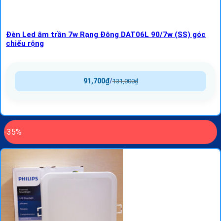
Đèn Led âm trần 7w Rạng Đông DAT06L 90/7w (SS) góc
chiếu rộng
91,700
₫
/
131,000
₫
-35%