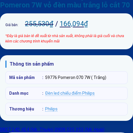
Pomeron 7W vỏ đèn màu trắng lỗ cắt 70
255,530
₫
/
166,094
₫
Giá bán:
*Đây là giá bán lẻ đề xuất từ nhà sản xuất, không phải là giá cuối và chưa
kèm các chương trình khuyến mãi
Thông tin sản phẩm
Mã sản phẩm
:
59776 Pomeron 070 7W ( Trắng)
Danh mục
:
Đèn led chiếu điểm Philips
Thương hiệu
:
Philips
0827 242 424 (Mr. Thuận)
0908 535 353 (Mr. Hoài)