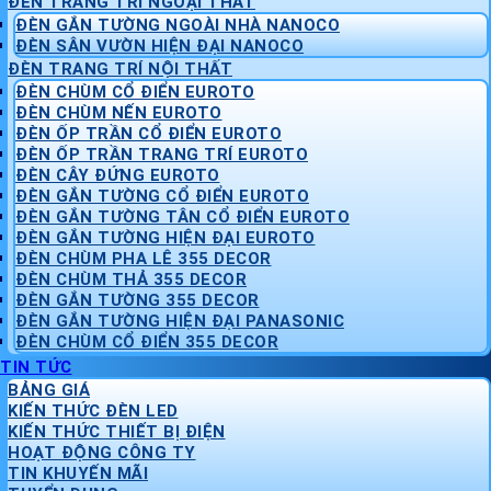
ĐÈN TRANG TRÍ NGOẠI THẤT
ĐÈN GẮN TƯỜNG NGOÀI NHÀ NANOCO
ĐÈN SÂN VƯỜN HIỆN ĐẠI NANOCO
ĐÈN TRANG TRÍ NỘI THẤT
ĐÈN CHÙM CỔ ĐIỂN EUROTO
ĐÈN CHÙM NẾN EUROTO
ĐÈN ỐP TRẦN CỔ ĐIỂN EUROTO
ĐÈN ỐP TRẦN TRANG TRÍ EUROTO
ĐÈN CÂY ĐỨNG EUROTO
ĐÈN GẮN TƯỜNG CỔ ĐIỂN EUROTO
ĐÈN GẮN TƯỜNG TÂN CỔ ĐIỂN EUROTO
ĐÈN GẮN TƯỜNG HIỆN ĐẠI EUROTO
ĐÈN CHÙM PHA LÊ 355 DECOR
ĐÈN CHÙM THẢ 355 DECOR
ĐÈN GẮN TƯỜNG 355 DECOR
ĐÈN GẮN TƯỜNG HIỆN ĐẠI PANASONIC
ĐÈN CHÙM CỔ ĐIỂN 355 DECOR
TIN TỨC
BẢNG GIÁ
KIẾN THỨC ĐÈN LED
KIẾN THỨC THIẾT BỊ ĐIỆN
HOẠT ĐỘNG CÔNG TY
TIN KHUYẾN MÃI