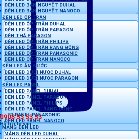
ĐÈN LED BÁN NGUYỆT DUHAL
ĐÈN LED BÁN NGUYỆT NANOCO
ĐÈN LED ỐP TRẦN
ĐÈN LED ỐP TRẦN DUHAL
ĐÈN LED ỐP TRẦN PARAGON
ĐÈN THẢ PARAGON
ĐÈN LED ỐP TRẦN PHILIPS
ĐÈN LED ỐP TRẦN RẠNG ĐÔNG
ĐÈN LED ỐP TRẦN PANASONIC
ĐÈN LED ỐP TRẦN NANOCO
ĐÈN LED ÂM NƯỚC
ĐÈN LED DƯỚI NƯỚC DUHAL
ĐÈN LED DƯỚI NƯỚC PARAGON
ĐÈN LED PANEL
ĐÈN LED PANEL DUHAL
ĐÈN LED PANEL PARAGON
ĐÈN LED PANEL PHILIPS
ĐÈN LED PANEL RẠNG ĐÔNG
LED PANEL PANASONIC
0908 53 53 53
ĐÈN LED PANEL NANOCO
Hỗ trợ tư vấn
MÁNG ĐÈN LED
MÁNG ĐÈN LED DUHAL