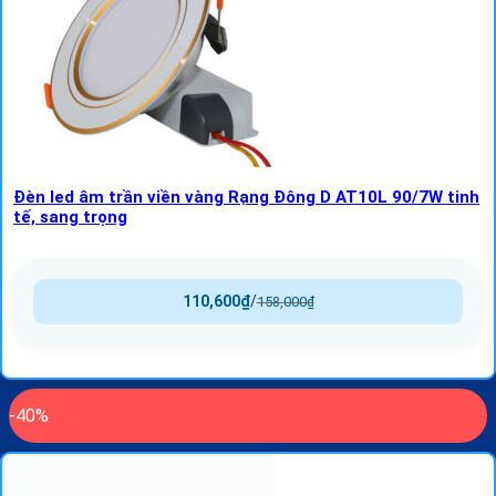
Đèn led âm trần viền vàng Rạng Đông D AT10L 90/7W tinh
tế, sang trọng
110,600
₫
/
158,000
₫
-40%