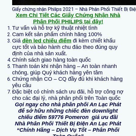
Giấy chứng nhận Philips 2021 – Nhà Phân Phối Thiết Bị Đi
Xem Chi Tiết Các Giấy Chứng Nhận Nhà
Phân Phối PHILIPS tại đây!
Tư vấn và hỗ trợ kỹ thuật nhiệt tình
Cam kết sản phẩm chính hãng 100%
Giá
đèn led chiếu điểm
đi kèm chiết khấu
cực tốt và bảo hành chu đáo theo đúng quy
định của nhà sản xuất.
Chính sách giao hàng toàn quốc
Thanh toán khi nhận hàng – An toàn nhanh
chóng, giúp Quý khách hàng yên tâm
Chứng nhận CO – CQ đầy đủ khi khách hàng
yêu cầu
Đặc biệt có chính sách ưu đãi, hỗ trợ công nợ
cho các đại lý, nhà phân phối trên Toàn quốc
Gọi ngay cho nhà phân phối An Lạc Phát
để sở hữu những chiếc
đèn downlight
chiếu điểm
59776 Pomeron giá ưu đãi
Nhà Phân Phối Thiết Bị Điện An Lạc Phát
“Chính Hãng – Dịch Vụ Tốt – Phân Phối