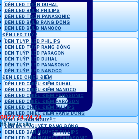
ĐÈN LED TRÒN DUHAL
ĐÈN LED BULB PHILIPS
ĐÈN LED TRÒN PANASONIC
ĐÈN LED BULB RẠNG ĐÔNG
ĐÈN LED BULB NANOCO
ĐÈN LED TUÝP
ĐÈN TUÝP LED PHILIPS
ĐÈN LED TUÝP RẠNG ĐÔNG
ĐÈN TUÝP LED PARAGON
ĐÈN TUÝP LED DUHAL
ĐÈN TUÝP LED PANASONIC
ĐÈN TUÝP LED NANOCO
ĐÈN LED CHIẾU ĐIỂM
ĐÈN LED CHIẾU ĐIỂM DUHAL
ĐÈN LED CHIẾU ĐIỂM NANOCO
ĐÈN LED CHIẾU ĐIỂM PANASONIC
ĐÈN LED CHIẾU ĐIỂM PARAGON
ĐÈN LED CHIẾU ĐIỂM PHILIPS
ĐÈN LED CHIẾU ĐIỂM RẠNG ĐÔNG
0827 24 24 24
ĐÈN LED BÁN NGUYỆT
Hỗ trợ tư vấn
ĐÈN BÁN NGUYỆT RẠNG ĐÔNG
ĐÈN LED BÁN NGUYỆT PHILIPS
ĐÈN LED BÁN NGUYỆT PANASONIC