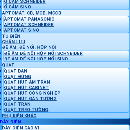
Ổ CẮM SCHNEIDER
Ổ CẮM SINO
APTOMAT, CB, MCB, MCCB
APTOMAT PANASONIC
APTOMAT SCHNEIDER
APTOMAT SINO
TỦ ĐIỆN
CHẤN LƯU
ĐẾ ÂM, ĐẾ NỔI, HỘP NỔI
ĐẾ ÂM ĐẾ NỔI HỘP NỔI SCHNEIDER
ĐẾ ÂM ĐẾ NỔI HỘP NỔI SINO
QUẠT
QUẠT BÀN
QUẠT ĐỨNG
QUẠT HÚT ÂM TRẦN
QUẠT HÚT CABINET
QUẠT HÚT CÔNG NGHIỆP
QUẠT HÚT GẮN TƯỜNG
QUẠT TRẦN
QUẠT TREO TƯỜNG
PHỤ KIỆN KHÁC
DÂY ĐIỆN
DÂY ĐIỆN CADIVI