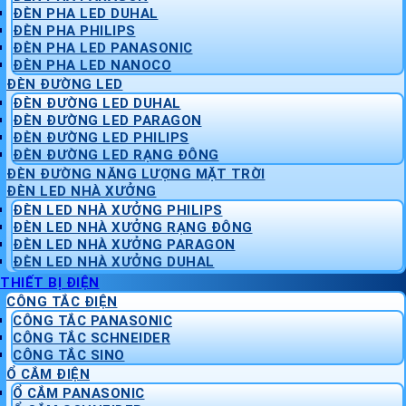
ĐÈN PHA LED DUHAL
ĐÈN PHA PHILIPS
ĐÈN PHA LED PANASONIC
ĐÈN PHA LED NANOCO
ĐÈN ĐƯỜNG LED
ĐÈN ĐƯỜNG LED DUHAL
ĐÈN ĐƯỜNG LED PARAGON
ĐÈN ĐƯỜNG LED PHILIPS
ĐÈN ĐƯỜNG LED RẠNG ĐÔNG
ĐÈN ĐƯỜNG NĂNG LƯỢNG MẶT TRỜI
ĐÈN LED NHÀ XƯỞNG
ĐÈN LED NHÀ XƯỞNG PHILIPS
ĐÈN LED NHÀ XƯỞNG RẠNG ĐÔNG
ĐÈN LED NHÀ XƯỞNG PARAGON
ĐÈN LED NHÀ XƯỞNG DUHAL
THIẾT BỊ ĐIỆN
CÔNG TẮC ĐIỆN
CÔNG TẮC PANASONIC
CÔNG TẮC SCHNEIDER
CÔNG TẮC SINO
Ổ CẮM ĐIỆN
Ổ CẮM PANASONIC