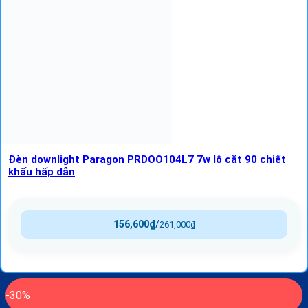
Đèn downlight Paragon PRDOO104L7 7w lỗ cắt 90 chiết
khấu hấp dẫn
156,600
₫
/
261,000
₫
-30%