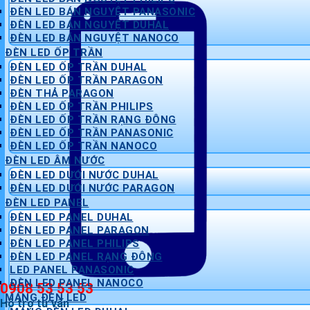
ĐÈN LED BÁN NGUYỆT PANASONIC
ĐÈN LED BÁN NGUYỆT DUHAL
ĐÈN LED BÁN NGUYỆT NANOCO
ĐÈN LED ỐP TRẦN
ĐÈN LED ỐP TRẦN DUHAL
ĐÈN LED ỐP TRẦN PARAGON
ĐÈN THẢ PARAGON
ĐÈN LED ỐP TRẦN PHILIPS
ĐÈN LED ỐP TRẦN RẠNG ĐÔNG
ĐÈN LED ỐP TRẦN PANASONIC
ĐÈN LED ỐP TRẦN NANOCO
ĐÈN LED ÂM NƯỚC
ĐÈN LED DƯỚI NƯỚC DUHAL
ĐÈN LED DƯỚI NƯỚC PARAGON
ĐÈN LED PANEL
ĐÈN LED PANEL DUHAL
ĐÈN LED PANEL PARAGON
ĐÈN LED PANEL PHILIPS
ĐÈN LED PANEL RẠNG ĐÔNG
LED PANEL PANASONIC
ĐÈN LED PANEL NANOCO
0908 53 53 53
MÁNG ĐÈN LED
Hỗ trợ tư vấn