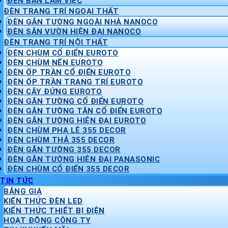
ĐÈN BÀN LÀM VIỆC
ĐÈN TRANG TRÍ NGOẠI THẤT
ĐÈN GẮN TƯỜNG NGOÀI NHÀ NANOCO
ĐÈN SÂN VƯỜN HIỆN ĐẠI NANOCO
ĐÈN TRANG TRÍ NỘI THẤT
ĐÈN CHÙM CỔ ĐIỂN EUROTO
ĐÈN CHÙM NẾN EUROTO
ĐÈN ỐP TRẦN CỔ ĐIỂN EUROTO
ĐÈN ỐP TRẦN TRANG TRÍ EUROTO
ĐÈN CÂY ĐỨNG EUROTO
ĐÈN GẮN TƯỜNG CỔ ĐIỂN EUROTO
ĐÈN GẮN TƯỜNG TÂN CỔ ĐIỂN EUROTO
ĐÈN GẮN TƯỜNG HIỆN ĐẠI EUROTO
ĐÈN CHÙM PHA LÊ 355 DECOR
ĐÈN CHÙM THẢ 355 DECOR
ĐÈN GẮN TƯỜNG 355 DECOR
ĐÈN GẮN TƯỜNG HIỆN ĐẠI PANASONIC
ĐÈN CHÙM CỔ ĐIỂN 355 DECOR
TIN TỨC
BẢNG GIÁ
KIẾN THỨC ĐÈN LED
KIẾN THỨC THIẾT BỊ ĐIỆN
HOẠT ĐỘNG CÔNG TY