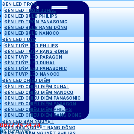
ĐÈN LED TRÒN
ĐÈN LED TRÒN DUHAL
ĐÈN LED BULB PHILIPS
ĐÈN LED TRÒN PANASONIC
ĐÈN LED BULB RẠNG ĐÔNG
ĐÈN LED BULB NANOCO
ĐÈN LED TUÝP
ĐÈN TUÝP LED PHILIPS
ĐÈN LED TUÝP RẠNG ĐÔNG
ĐÈN TUÝP LED PARAGON
ĐÈN TUÝP LED DUHAL
ĐÈN TUÝP LED PANASONIC
ĐÈN TUÝP LED NANOCO
ĐÈN LED CHIẾU ĐIỂM
ĐÈN LED CHIẾU ĐIỂM DUHAL
ĐÈN LED CHIẾU ĐIỂM NANOCO
ĐÈN LED CHIẾU ĐIỂM PANASONIC
ĐÈN LED CHIẾU ĐIỂM PARAGON
ĐÈN LED CHIẾU ĐIỂM PHILIPS
ĐÈN LED CHIẾU ĐIỂM RẠNG ĐÔNG
ĐÈN LED BÁN NGUYỆT
0827 24 24 24
ĐÈN BÁN NGUYỆT RẠNG ĐÔNG
Hỗ trợ tư vấn
ĐÈN LED BÁN NGUYỆT PHILIPS