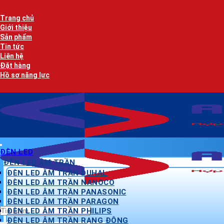
Bỏ
qua
Trang chủ
nội
Giới thiệu
dung
Sản phẩm
Tin tức
Liên hệ
Đặt hàng
Hồ sơ năng lực
ĐÈN LED
ĐÈN LED ÂM TRẦN
ĐÈN LED ÂM TRẦN DUHAL
ĐÈN LED ÂM TRẦN NANOCO
ĐÈN LED ÂM TRẦN PANASONIC
ĐÈN LED ÂM TRẦN PARAGON
Tìm
ĐÈN LED ÂM TRẦN PHILIPS
kiếm:
ĐÈN LED ÂM TRẦN RẠNG ĐÔNG