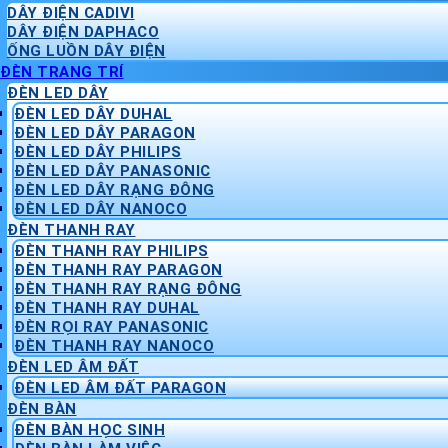
DÂY ĐIỆN CADIVI
DÂY ĐIỆN DAPHACO
ỐNG LUỒN DÂY ĐIỆN
ĐÈN TRANG TRÍ
ĐÈN LED DÂY
ĐÈN LED DÂY DUHAL
ĐÈN LED DÂY PARAGON
ĐÈN LED DÂY PHILIPS
ĐÈN LED DÂY PANASONIC
ĐÈN LED DÂY RẠNG ĐÔNG
ĐÈN LED DÂY NANOCO
ĐÈN THANH RAY
ĐÈN THANH RAY PHILIPS
ĐÈN THANH RAY PARAGON
ĐÈN THANH RAY RẠNG ĐÔNG
ĐÈN THANH RAY DUHAL
ĐÈN RỌI RAY PANASONIC
ĐÈN THANH RAY NANOCO
ĐÈN LED ÂM ĐẤT
ĐÈN LED ÂM ĐẤT PARAGON
ĐÈN BÀN
ĐÈN BÀN HỌC SINH