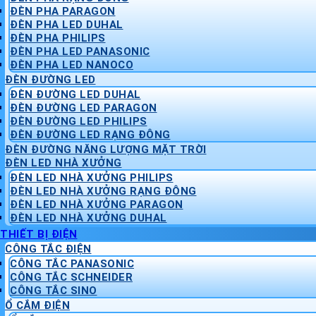
ĐÈN PHA PARAGON
ĐÈN PHA LED DUHAL
ĐÈN PHA PHILIPS
ĐÈN PHA LED PANASONIC
ĐÈN PHA LED NANOCO
ĐÈN ĐƯỜNG LED
ĐÈN ĐƯỜNG LED DUHAL
ĐÈN ĐƯỜNG LED PARAGON
ĐÈN ĐƯỜNG LED PHILIPS
ĐÈN ĐƯỜNG LED RẠNG ĐÔNG
ĐÈN ĐƯỜNG NĂNG LƯỢNG MẶT TRỜI
ĐÈN LED NHÀ XƯỞNG
ĐÈN LED NHÀ XƯỞNG PHILIPS
ĐÈN LED NHÀ XƯỞNG RẠNG ĐÔNG
ĐÈN LED NHÀ XƯỞNG PARAGON
ĐÈN LED NHÀ XƯỞNG DUHAL
THIẾT BỊ ĐIỆN
CÔNG TẮC ĐIỆN
CÔNG TẮC PANASONIC
CÔNG TẮC SCHNEIDER
CÔNG TẮC SINO
Ổ CẮM ĐIỆN