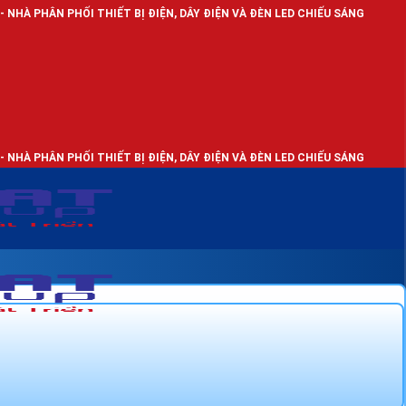
I THIẾT BỊ ĐIỆN, DÂY ĐIỆN VÀ ĐÈN LED CHIẾU SÁNG
I THIẾT BỊ ĐIỆN, DÂY ĐIỆN VÀ ĐÈN LED CHIẾU SÁNG