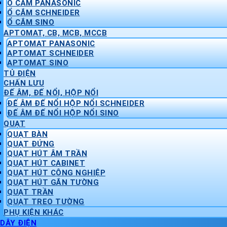
Ổ CẮM PANASONIC
Ổ CẮM SCHNEIDER
Ổ CẮM SINO
APTOMAT, CB, MCB, MCCB
APTOMAT PANASONIC
APTOMAT SCHNEIDER
APTOMAT SINO
TỦ ĐIỆN
CHẤN LƯU
ĐẾ ÂM, ĐẾ NỔI, HỘP NỔI
ĐẾ ÂM ĐẾ NỔI HỘP NỔI SCHNEIDER
ĐẾ ÂM ĐẾ NỔI HỘP NỔI SINO
QUẠT
QUẠT BÀN
QUẠT ĐỨNG
QUẠT HÚT ÂM TRẦN
QUẠT HÚT CABINET
QUẠT HÚT CÔNG NGHIỆP
QUẠT HÚT GẮN TƯỜNG
QUẠT TRẦN
QUẠT TREO TƯỜNG
PHỤ KIỆN KHÁC
DÂY ĐIỆN