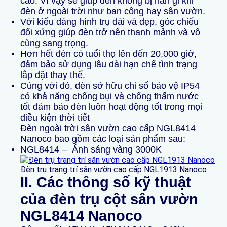
cao. Vì vậy sẽ giúp đèn không bị han gỉ khi
đèn ở ngoài trời như ban công hay sân vườn.
Với kiểu dáng hình trụ dài và dẹp, góc chiếu
đối xứng giúp đèn trở nên thanh mảnh và vô
cùng sang trọng.
Hơn hết đèn có tuổi thọ lên đến 20,000 giờ,
đảm bảo sử dụng lâu dài hạn chế tình trạng
lắp đặt thay thế.
Cùng với đó, đèn sở hữu chỉ số bảo vệ IP54
có khả năng chống bụi và chống thấm nước
tốt đảm bảo đèn luôn hoạt động tốt trong mọi
điều kiện thời tiết
Đèn ngoài trời sân vườn cao cấp
NGL8414
Nanoco
bao gồm các loại sản phẩm sau:
NGL8414
– Ánh sáng vàng 3000K
Đèn trụ trang trí sân vườn cao cấp NGL1913 Nanoco
II. Các thông số kỹ thuật
của đèn trụ cột sân vườn
NGL8414 Nanoco