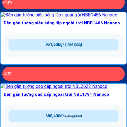
-40%
Đèn gắn tường siêu sáng lắp ngoài trời NBB1466 Nanoco
951,600
₫
/
1,586,000
₫
-40%
Đèn gắn tường cao cấp ngoài trời NBL1791 Nanoco
680,400
₫
/
1,134,000
₫