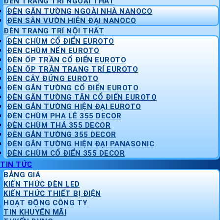
ĐÈN TRANG TRÍ NGOẠI THẤT
ĐÈN GẮN TƯỜNG NGOÀI NHÀ NANOCO
ĐÈN SÂN VƯỜN HIỆN ĐẠI NANOCO
ĐÈN TRANG TRÍ NỘI THẤT
ĐÈN CHÙM CỔ ĐIỂN EUROTO
ĐÈN CHÙM NẾN EUROTO
ĐÈN ỐP TRẦN CỔ ĐIỂN EUROTO
ĐÈN ỐP TRẦN TRANG TRÍ EUROTO
ĐÈN CÂY ĐỨNG EUROTO
ĐÈN GẮN TƯỜNG CỔ ĐIỂN EUROTO
ĐÈN GẮN TƯỜNG TÂN CỔ ĐIỂN EUROTO
ĐÈN GẮN TƯỜNG HIỆN ĐẠI EUROTO
ĐÈN CHÙM PHA LÊ 355 DECOR
ĐÈN CHÙM THẢ 355 DECOR
ĐÈN GẮN TƯỜNG 355 DECOR
ĐÈN GẮN TƯỜNG HIỆN ĐẠI PANASONIC
ĐÈN CHÙM CỔ ĐIỂN 355 DECOR
TIN TỨC
BẢNG GIÁ
KIẾN THỨC ĐÈN LED
KIẾN THỨC THIẾT BỊ ĐIỆN
HOẠT ĐỘNG CÔNG TY
TIN KHUYẾN MÃI