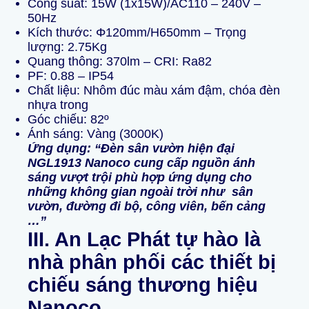
Công suất: 15W (1x15W)/AC110 – 240V –
50Hz
Kích thước: Φ120mm/H650mm – Trọng
lượng: 2.75Kg
Quang thông: 370lm – CRI: Ra82
PF: 0.88 – IP54
Chất liệu: Nhôm đúc màu xám đậm, chóa đèn
nhựa trong
Góc chiếu: 82º
Ánh sáng: Vàng (3000K)
Ứng dụng: “Đèn sân vườn hiện đại
NGL1913 Nanoco
cung cấp nguồn ánh
sáng vượt trội phù hợp ứng dụng cho
những không gian ngoài trời như sân
vườn, đường đi bộ, công viên, bến cảng
…”
III. An Lạc Phát tự hào là
nhà
p
hân phối các thiết bị
chiếu sáng thương hiệu
Nanoco