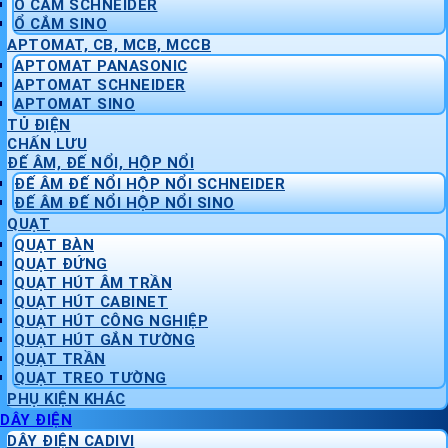
Ổ CẮM SCHNEIDER
Ổ CẮM SINO
APTOMAT, CB, MCB, MCCB
APTOMAT PANASONIC
APTOMAT SCHNEIDER
APTOMAT SINO
TỦ ĐIỆN
CHẤN LƯU
ĐẾ ÂM, ĐẾ NỔI, HỘP NỔI
ĐẾ ÂM ĐẾ NỔI HỘP NỔI SCHNEIDER
ĐẾ ÂM ĐẾ NỔI HỘP NỔI SINO
QUẠT
QUẠT BÀN
QUẠT ĐỨNG
QUẠT HÚT ÂM TRẦN
QUẠT HÚT CABINET
QUẠT HÚT CÔNG NGHIỆP
QUẠT HÚT GẮN TƯỜNG
QUẠT TRẦN
QUẠT TREO TƯỜNG
PHỤ KIỆN KHÁC
DÂY ĐIỆN
DÂY ĐIỆN CADIVI