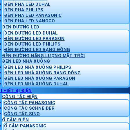
ĐÈN PHA LED DUHAL
ĐÈN PHA PHILIPS
ĐÈN PHA LED PANASONIC
ĐÈN PHA LED NANOCO
ĐÈN ĐƯỜNG LED
ĐÈN ĐƯỜNG LED DUHAL
ĐÈN ĐƯỜNG LED PARAGON
ĐÈN ĐƯỜNG LED PHILIPS
ĐÈN ĐƯỜNG LED RẠNG ĐÔNG
ĐÈN ĐƯỜNG NĂNG LƯỢNG MẶT TRỜI
ĐÈN LED NHÀ XƯỞNG
ĐÈN LED NHÀ XƯỞNG PHILIPS
ĐÈN LED NHÀ XƯỞNG RẠNG ĐÔNG
ĐÈN LED NHÀ XƯỞNG PARAGON
ĐÈN LED NHÀ XƯỞNG DUHAL
THIẾT BỊ ĐIỆN
CÔNG TẮC ĐIỆN
CÔNG TẮC PANASONIC
CÔNG TẮC SCHNEIDER
CÔNG TẮC SINO
Ổ CẮM ĐIỆN
Ổ CẮM PANASONIC