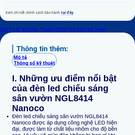
Xem chi tiết chính sách bảo hành
tại đây
.
0827 242 424 (Mr. Thuận)
0908 535 353 (Mr. Hoài)
Thông tin thêm:
Mô tả
Thông số kỹ thuật
I. Những ưu điểm
nổi bật
của đèn led chiếu sáng
sân vườn NGL8414
Nanoco
Đèn led chiếu sáng sân vườn NGL8414
Nanoco được áp dụng công nghệ LED hiện
đại, được làm từ chất liệu nhôm cho độ bền