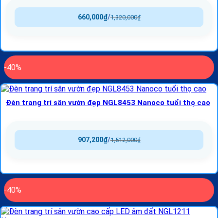
660,000
₫
/
1,320,000
₫
-40%
Đèn trang trí sân vườn đẹp NGL8453 Nanoco tuổi thọ cao
907,200
₫
/
1,512,000
₫
-40%