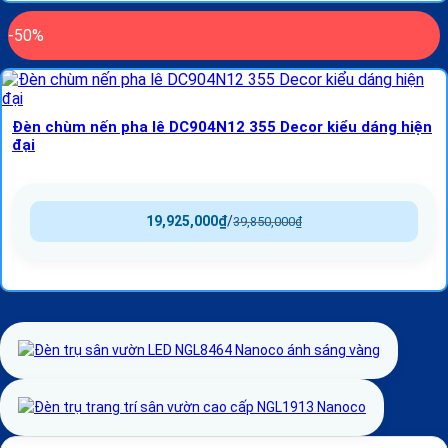
-50%
Đèn chùm nến pha lê DC904N12 355 Decor kiểu dáng hiện
đại
19,925,000
₫
/
39,850,000
₫