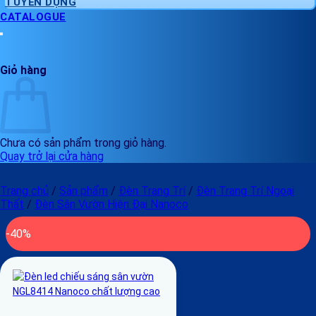
TUYỂN DỤNG
CATALOGUE
Giỏ hàng
Chưa có sản phẩm trong giỏ hàng.
Quay trở lại cửa hàng
Trang chủ
/
Sản phẩm
/
Đèn Trang Trí
/
Đèn Trang Trí Ngoại
Thất
/
Đèn Sân Vườn Hiện Đại Nanoco
-40%