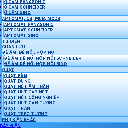
Ổ CẮM PANASONIC
Ổ CẮM SCHNEIDER
Ổ CẮM SINO
APTOMAT, CB, MCB, MCCB
APTOMAT PANASONIC
APTOMAT SCHNEIDER
APTOMAT SINO
TỦ ĐIỆN
CHẤN LƯU
ĐẾ ÂM, ĐẾ NỔI, HỘP NỔI
ĐẾ ÂM ĐẾ NỔI HỘP NỔI SCHNEIDER
ĐẾ ÂM ĐẾ NỔI HỘP NỔI SINO
QUẠT
QUẠT BÀN
QUẠT ĐỨNG
QUẠT HÚT ÂM TRẦN
QUẠT HÚT CABINET
QUẠT HÚT CÔNG NGHIỆP
QUẠT HÚT GẮN TƯỜNG
QUẠT TRẦN
QUẠT TREO TƯỜNG
PHỤ KIỆN KHÁC
DÂY ĐIỆN