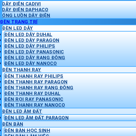
DÂY ĐIỆN CADIVI
DÂY ĐIỆN DAPHACO
ỐNG LUỒN DÂY ĐIỆN
ĐÈN TRANG TRÍ
ĐÈN LED DÂY
ĐÈN LED DÂY DUHAL
ĐÈN LED DÂY PARAGON
ĐÈN LED DÂY PHILIPS
ĐÈN LED DÂY PANASONIC
ĐÈN LED DÂY RẠNG ĐÔNG
ĐÈN LED DÂY NANOCO
ĐÈN THANH RAY
ĐÈN THANH RAY PHILIPS
ĐÈN THANH RAY PARAGON
ĐÈN THANH RAY RẠNG ĐÔNG
ĐÈN THANH RAY DUHAL
ĐÈN RỌI RAY PANASONIC
ĐÈN THANH RAY NANOCO
ĐÈN LED ÂM ĐẤT
ĐÈN LED ÂM ĐẤT PARAGON
ĐÈN BÀN
ĐÈN BÀN HỌC SINH