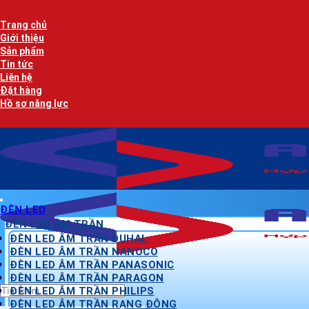
Bỏ
qua
Trang chủ
nội
Giới thiệu
dung
Sản phẩm
Tin tức
Liên hệ
Đặt hàng
Hồ sơ năng lực
ĐÈN LED
ĐÈN LED ÂM TRẦN
ĐÈN LED ÂM TRẦN DUHAL
ĐÈN LED ÂM TRẦN NANOCO
ĐÈN LED ÂM TRẦN PANASONIC
ĐÈN LED ÂM TRẦN PARAGON
Tìm
ĐÈN LED ÂM TRẦN PHILIPS
kiếm:
ĐÈN LED ÂM TRẦN RẠNG ĐÔNG