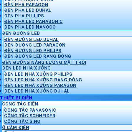
ĐÈN PHA PARAGON
ĐÈN PHA LED DUHAL
ĐÈN PHA PHILIPS
ĐÈN PHA LED PANASONIC
ĐÈN PHA LED NANOCO
ĐÈN ĐƯỜNG LED
ĐÈN ĐƯỜNG LED DUHAL
ĐÈN ĐƯỜNG LED PARAGON
ĐÈN ĐƯỜNG LED PHILIPS
ĐÈN ĐƯỜNG LED RẠNG ĐÔNG
ĐÈN ĐƯỜNG NĂNG LƯỢNG MẶT TRỜI
ĐÈN LED NHÀ XƯỞNG
ĐÈN LED NHÀ XƯỞNG PHILIPS
ĐÈN LED NHÀ XƯỞNG RẠNG ĐÔNG
ĐÈN LED NHÀ XƯỞNG PARAGON
ĐÈN LED NHÀ XƯỞNG DUHAL
THIẾT BỊ ĐIỆN
CÔNG TẮC ĐIỆN
CÔNG TẮC PANASONIC
CÔNG TẮC SCHNEIDER
CÔNG TẮC SINO
Ổ CẮM ĐIỆN