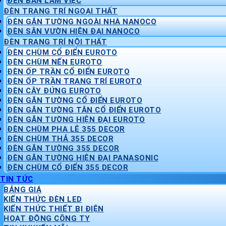
ĐÈN BÀN LÀM VIỆC
ĐÈN TRANG TRÍ NGOẠI THẤT
ĐÈN GẮN TƯỜNG NGOÀI NHÀ NANOCO
ĐÈN SÂN VƯỜN HIỆN ĐẠI NANOCO
ĐÈN TRANG TRÍ NỘI THẤT
ĐÈN CHÙM CỔ ĐIỂN EUROTO
ĐÈN CHÙM NẾN EUROTO
ĐÈN ỐP TRẦN CỔ ĐIỂN EUROTO
ĐÈN ỐP TRẦN TRANG TRÍ EUROTO
ĐÈN CÂY ĐỨNG EUROTO
ĐÈN GẮN TƯỜNG CỔ ĐIỂN EUROTO
ĐÈN GẮN TƯỜNG TÂN CỔ ĐIỂN EUROTO
ĐÈN GẮN TƯỜNG HIỆN ĐẠI EUROTO
ĐÈN CHÙM PHA LÊ 355 DECOR
ĐÈN CHÙM THẢ 355 DECOR
ĐÈN GẮN TƯỜNG 355 DECOR
ĐÈN GẮN TƯỜNG HIỆN ĐẠI PANASONIC
ĐÈN CHÙM CỔ ĐIỂN 355 DECOR
TIN TỨC
BẢNG GIÁ
KIẾN THỨC ĐÈN LED
KIẾN THỨC THIẾT BỊ ĐIỆN
HOẠT ĐỘNG CÔNG TY