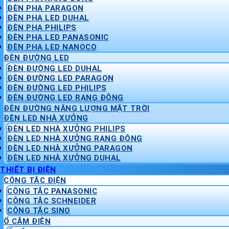
ĐÈN PHA PARAGON
ĐÈN PHA LED DUHAL
ĐÈN PHA PHILIPS
ĐÈN PHA LED PANASONIC
ĐÈN PHA LED NANOCO
ĐÈN ĐƯỜNG LED
ĐÈN ĐƯỜNG LED DUHAL
ĐÈN ĐƯỜNG LED PARAGON
ĐÈN ĐƯỜNG LED PHILIPS
ĐÈN ĐƯỜNG LED RẠNG ĐÔNG
ĐÈN ĐƯỜNG NĂNG LƯỢNG MẶT TRỜI
ĐÈN LED NHÀ XƯỞNG
ĐÈN LED NHÀ XƯỞNG PHILIPS
ĐÈN LED NHÀ XƯỞNG RẠNG ĐÔNG
ĐÈN LED NHÀ XƯỞNG PARAGON
ĐÈN LED NHÀ XƯỞNG DUHAL
THIẾT BỊ ĐIỆN
CÔNG TẮC ĐIỆN
CÔNG TẮC PANASONIC
CÔNG TẮC SCHNEIDER
CÔNG TẮC SINO
Ổ CẮM ĐIỆN