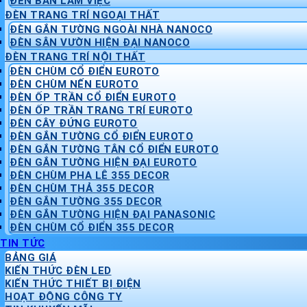
ĐÈN BÀN LÀM VIỆC
ĐÈN TRANG TRÍ NGOẠI THẤT
ĐÈN GẮN TƯỜNG NGOÀI NHÀ NANOCO
ĐÈN SÂN VƯỜN HIỆN ĐẠI NANOCO
ĐÈN TRANG TRÍ NỘI THẤT
ĐÈN CHÙM CỔ ĐIỂN EUROTO
ĐÈN CHÙM NẾN EUROTO
ĐÈN ỐP TRẦN CỔ ĐIỂN EUROTO
ĐÈN ỐP TRẦN TRANG TRÍ EUROTO
ĐÈN CÂY ĐỨNG EUROTO
ĐÈN GẮN TƯỜNG CỔ ĐIỂN EUROTO
ĐÈN GẮN TƯỜNG TÂN CỔ ĐIỂN EUROTO
ĐÈN GẮN TƯỜNG HIỆN ĐẠI EUROTO
ĐÈN CHÙM PHA LÊ 355 DECOR
ĐÈN CHÙM THẢ 355 DECOR
ĐÈN GẮN TƯỜNG 355 DECOR
ĐÈN GẮN TƯỜNG HIỆN ĐẠI PANASONIC
ĐÈN CHÙM CỔ ĐIỂN 355 DECOR
TIN TỨC
BẢNG GIÁ
KIẾN THỨC ĐÈN LED
KIẾN THỨC THIẾT BỊ ĐIỆN
HOẠT ĐỘNG CÔNG TY