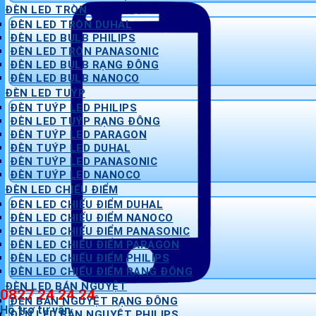
ĐÈN LED TRÒN
ĐÈN LED TRÒN DUHAL
ĐÈN LED BULB PHILIPS
ĐÈN LED TRÒN PANASONIC
ĐÈN LED BULB RẠNG ĐÔNG
ĐÈN LED BULB NANOCO
ĐÈN LED TUÝP
ĐÈN TUÝP LED PHILIPS
ĐÈN LED TUÝP RẠNG ĐÔNG
ĐÈN TUÝP LED PARAGON
ĐÈN TUÝP LED DUHAL
ĐÈN TUÝP LED PANASONIC
ĐÈN TUÝP LED NANOCO
ĐÈN LED CHIẾU ĐIỂM
ĐÈN LED CHIẾU ĐIỂM DUHAL
ĐÈN LED CHIẾU ĐIỂM NANOCO
ĐÈN LED CHIẾU ĐIỂM PANASONIC
ĐÈN LED CHIẾU ĐIỂM PARAGON
ĐÈN LED CHIẾU ĐIỂM PHILIPS
ĐÈN LED CHIẾU ĐIỂM RẠNG ĐÔNG
ĐÈN LED BÁN NGUYỆT
0827 24 24 24
ĐÈN BÁN NGUYỆT RẠNG ĐÔNG
Hỗ trợ tư vấn
ĐÈN LED BÁN NGUYỆT PHILIPS