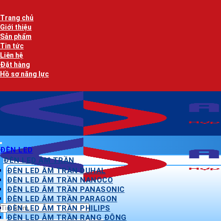
Bỏ
qua
Trang chủ
nội
Giới thiệu
dung
Sản phẩm
Tin tức
Liên hệ
Đặt hàng
Hồ sơ năng lực
ĐÈN LED
ĐÈN LED ÂM TRẦN
ĐÈN LED ÂM TRẦN DUHAL
ĐÈN LED ÂM TRẦN NANOCO
ĐÈN LED ÂM TRẦN PANASONIC
ĐÈN LED ÂM TRẦN PARAGON
Tìm
ĐÈN LED ÂM TRẦN PHILIPS
kiếm:
ĐÈN LED ÂM TRẦN RẠNG ĐÔNG