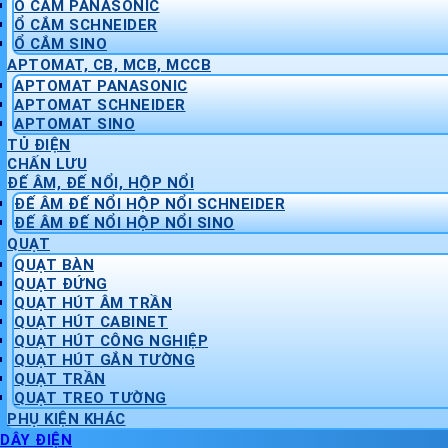
Ổ CẮM PANASONIC
Ổ CẮM SCHNEIDER
Ổ CẮM SINO
APTOMAT, CB, MCB, MCCB
APTOMAT PANASONIC
APTOMAT SCHNEIDER
APTOMAT SINO
TỦ ĐIỆN
CHẤN LƯU
ĐẾ ÂM, ĐẾ NỔI, HỘP NỔI
ĐẾ ÂM ĐẾ NỔI HỘP NỔI SCHNEIDER
ĐẾ ÂM ĐẾ NỔI HỘP NỔI SINO
QUẠT
QUẠT BÀN
QUẠT ĐỨNG
QUẠT HÚT ÂM TRẦN
QUẠT HÚT CABINET
QUẠT HÚT CÔNG NGHIỆP
QUẠT HÚT GẮN TƯỜNG
QUẠT TRẦN
QUẠT TREO TƯỜNG
PHỤ KIỆN KHÁC
DÂY ĐIỆN