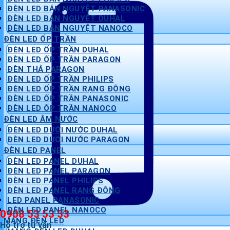
ĐÈN LED BÁN NGUYỆT PANASONIC
ĐÈN LED BÁN NGUYỆT DUHAL
ĐÈN LED BÁN NGUYỆT NANOCO
ĐÈN LED ỐP TRẦN
ĐÈN LED ỐP TRẦN DUHAL
ĐÈN LED ỐP TRẦN PARAGON
ĐÈN THẢ PARAGON
ĐÈN LED ỐP TRẦN PHILIPS
ĐÈN LED ỐP TRẦN RẠNG ĐÔNG
ĐÈN LED ỐP TRẦN PANASONIC
ĐÈN LED ỐP TRẦN NANOCO
ĐÈN LED ÂM NƯỚC
ĐÈN LED DƯỚI NƯỚC DUHAL
ĐÈN LED DƯỚI NƯỚC PARAGON
ĐÈN LED PANEL
ĐÈN LED PANEL DUHAL
ĐÈN LED PANEL PARAGON
ĐÈN LED PANEL PHILIPS
ĐÈN LED PANEL RẠNG ĐÔNG
LED PANEL PANASONIC
ĐÈN LED PANEL NANOCO
0908 53 53 53
MÁNG ĐÈN LED
Hỗ trợ tư vấn