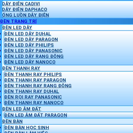
DÂY ĐIỆN CADIVI
DÂY ĐIỆN DAPHACO
ỐNG LUỒN DÂY ĐIỆN
ĐÈN TRANG TRÍ
ĐÈN LED DÂY
ĐÈN LED DÂY DUHAL
ĐÈN LED DÂY PARAGON
ĐÈN LED DÂY PHILIPS
ĐÈN LED DÂY PANASONIC
ĐÈN LED DÂY RẠNG ĐÔNG
ĐÈN LED DÂY NANOCO
ĐÈN THANH RAY
ĐÈN THANH RAY PHILIPS
ĐÈN THANH RAY PARAGON
ĐÈN THANH RAY RẠNG ĐÔNG
ĐÈN THANH RAY DUHAL
ĐÈN RỌI RAY PANASONIC
ĐÈN THANH RAY NANOCO
ĐÈN LED ÂM ĐẤT
ĐÈN LED ÂM ĐẤT PARAGON
ĐÈN BÀN
ĐÈN BÀN HỌC SINH