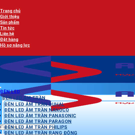
Bỏ
qua
Trang chủ
nội
Giới thiệu
dung
Sản phẩm
Tin tức
Liên hệ
Đặt hàng
Hồ sơ năng lực
ĐÈN LED
ĐÈN LED ÂM TRẦN
ĐÈN LED ÂM TRẦN DUHAL
ĐÈN LED ÂM TRẦN NANOCO
ĐÈN LED ÂM TRẦN PANASONIC
ĐÈN LED ÂM TRẦN PARAGON
Tìm
ĐÈN LED ÂM TRẦN PHILIPS
kiếm:
ĐÈN LED ÂM TRẦN RẠNG ĐÔNG