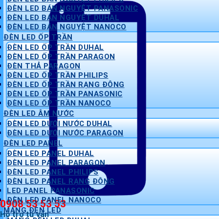
ĐÈN LED BÁN NGUYỆT PANASONIC
ĐÈN LED BÁN NGUYỆT DUHAL
ĐÈN LED BÁN NGUYỆT NANOCO
ĐÈN LED ỐP TRẦN
ĐÈN LED ỐP TRẦN DUHAL
ĐÈN LED ỐP TRẦN PARAGON
ĐÈN THẢ PARAGON
ĐÈN LED ỐP TRẦN PHILIPS
ĐÈN LED ỐP TRẦN RẠNG ĐÔNG
ĐÈN LED ỐP TRẦN PANASONIC
ĐÈN LED ỐP TRẦN NANOCO
ĐÈN LED ÂM NƯỚC
ĐÈN LED DƯỚI NƯỚC DUHAL
ĐÈN LED DƯỚI NƯỚC PARAGON
ĐÈN LED PANEL
ĐÈN LED PANEL DUHAL
ĐÈN LED PANEL PARAGON
ĐÈN LED PANEL PHILIPS
ĐÈN LED PANEL RẠNG ĐÔNG
LED PANEL PANASONIC
ĐÈN LED PANEL NANOCO
0908 53 53 53
MÁNG ĐÈN LED
Hỗ trợ tư vấn