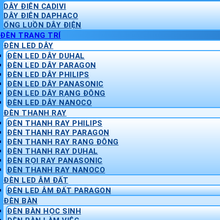
DÂY ĐIỆN CADIVI
DÂY ĐIỆN DAPHACO
ỐNG LUỒN DÂY ĐIỆN
ĐÈN TRANG TRÍ
ĐÈN LED DÂY
ĐÈN LED DÂY DUHAL
ĐÈN LED DÂY PARAGON
ĐÈN LED DÂY PHILIPS
ĐÈN LED DÂY PANASONIC
ĐÈN LED DÂY RẠNG ĐÔNG
ĐÈN LED DÂY NANOCO
ĐÈN THANH RAY
ĐÈN THANH RAY PHILIPS
ĐÈN THANH RAY PARAGON
ĐÈN THANH RAY RẠNG ĐÔNG
ĐÈN THANH RAY DUHAL
ĐÈN RỌI RAY PANASONIC
ĐÈN THANH RAY NANOCO
ĐÈN LED ÂM ĐẤT
ĐÈN LED ÂM ĐẤT PARAGON
ĐÈN BÀN
ĐÈN BÀN HỌC SINH