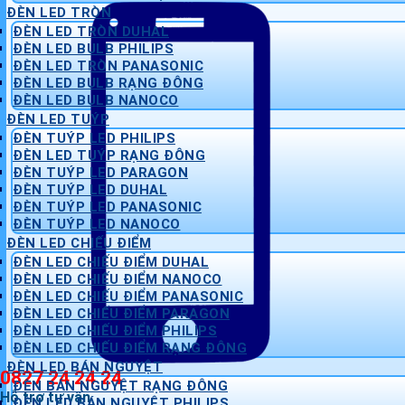
ĐÈN LED TRÒN
ĐÈN LED TRÒN DUHAL
ĐÈN LED BULB PHILIPS
ĐÈN LED TRÒN PANASONIC
ĐÈN LED BULB RẠNG ĐÔNG
ĐÈN LED BULB NANOCO
ĐÈN LED TUÝP
ĐÈN TUÝP LED PHILIPS
ĐÈN LED TUÝP RẠNG ĐÔNG
ĐÈN TUÝP LED PARAGON
ĐÈN TUÝP LED DUHAL
ĐÈN TUÝP LED PANASONIC
ĐÈN TUÝP LED NANOCO
ĐÈN LED CHIẾU ĐIỂM
ĐÈN LED CHIẾU ĐIỂM DUHAL
ĐÈN LED CHIẾU ĐIỂM NANOCO
ĐÈN LED CHIẾU ĐIỂM PANASONIC
ĐÈN LED CHIẾU ĐIỂM PARAGON
ĐÈN LED CHIẾU ĐIỂM PHILIPS
ĐÈN LED CHIẾU ĐIỂM RẠNG ĐÔNG
ĐÈN LED BÁN NGUYỆT
0827 24 24 24
ĐÈN BÁN NGUYỆT RẠNG ĐÔNG
Hỗ trợ tư vấn
ĐÈN LED BÁN NGUYỆT PHILIPS