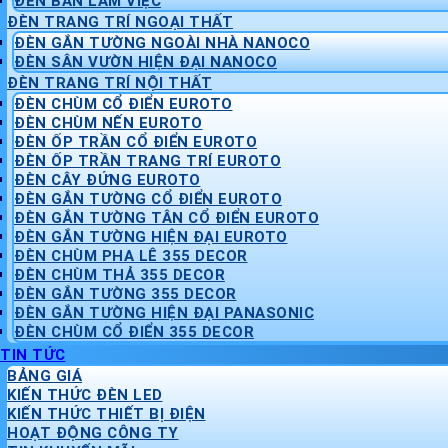
ĐÈN BÀN LÀM VIỆC
ĐÈN TRANG TRÍ NGOẠI THẤT
ĐÈN GẮN TƯỜNG NGOÀI NHÀ NANOCO
ĐÈN SÂN VƯỜN HIỆN ĐẠI NANOCO
ĐÈN TRANG TRÍ NỘI THẤT
ĐÈN CHÙM CỔ ĐIỂN EUROTO
ĐÈN CHÙM NẾN EUROTO
ĐÈN ỐP TRẦN CỔ ĐIỂN EUROTO
ĐÈN ỐP TRẦN TRANG TRÍ EUROTO
ĐÈN CÂY ĐỨNG EUROTO
ĐÈN GẮN TƯỜNG CỔ ĐIỂN EUROTO
ĐÈN GẮN TƯỜNG TÂN CỔ ĐIỂN EUROTO
ĐÈN GẮN TƯỜNG HIỆN ĐẠI EUROTO
ĐÈN CHÙM PHA LÊ 355 DECOR
ĐÈN CHÙM THẢ 355 DECOR
ĐÈN GẮN TƯỜNG 355 DECOR
ĐÈN GẮN TƯỜNG HIỆN ĐẠI PANASONIC
ĐÈN CHÙM CỔ ĐIỂN 355 DECOR
TIN TỨC
BẢNG GIÁ
KIẾN THỨC ĐÈN LED
KIẾN THỨC THIẾT BỊ ĐIỆN
HOẠT ĐỘNG CÔNG TY