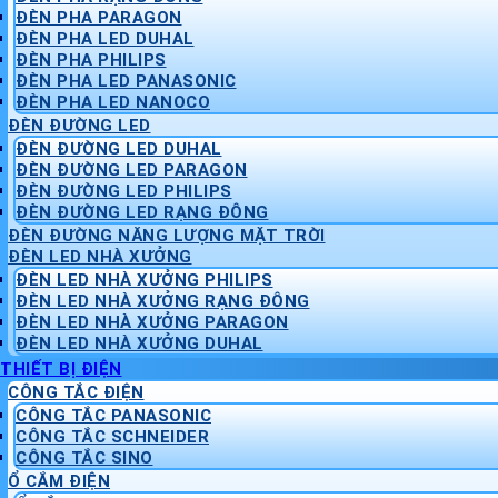
ĐÈN PHA PARAGON
ĐÈN PHA LED DUHAL
ĐÈN PHA PHILIPS
ĐÈN PHA LED PANASONIC
ĐÈN PHA LED NANOCO
ĐÈN ĐƯỜNG LED
ĐÈN ĐƯỜNG LED DUHAL
ĐÈN ĐƯỜNG LED PARAGON
ĐÈN ĐƯỜNG LED PHILIPS
ĐÈN ĐƯỜNG LED RẠNG ĐÔNG
ĐÈN ĐƯỜNG NĂNG LƯỢNG MẶT TRỜI
ĐÈN LED NHÀ XƯỞNG
ĐÈN LED NHÀ XƯỞNG PHILIPS
ĐÈN LED NHÀ XƯỞNG RẠNG ĐÔNG
ĐÈN LED NHÀ XƯỞNG PARAGON
ĐÈN LED NHÀ XƯỞNG DUHAL
THIẾT BỊ ĐIỆN
CÔNG TẮC ĐIỆN
CÔNG TẮC PANASONIC
CÔNG TẮC SCHNEIDER
CÔNG TẮC SINO
Ổ CẮM ĐIỆN