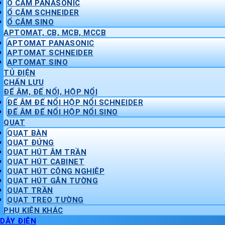
Ổ CẮM PANASONIC
Ổ CẮM SCHNEIDER
Ổ CẮM SINO
APTOMAT, CB, MCB, MCCB
APTOMAT PANASONIC
APTOMAT SCHNEIDER
APTOMAT SINO
TỦ ĐIỆN
CHẤN LƯU
ĐẾ ÂM, ĐẾ NỔI, HỘP NỔI
ĐẾ ÂM ĐẾ NỔI HỘP NỔI SCHNEIDER
ĐẾ ÂM ĐẾ NỔI HỘP NỔI SINO
QUẠT
QUẠT BÀN
QUẠT ĐỨNG
QUẠT HÚT ÂM TRẦN
QUẠT HÚT CABINET
QUẠT HÚT CÔNG NGHIỆP
QUẠT HÚT GẮN TƯỜNG
QUẠT TRẦN
QUẠT TREO TƯỜNG
PHỤ KIỆN KHÁC
DÂY ĐIỆN