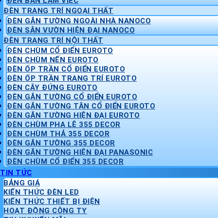
ĐÈN BÀN LÀM VIỆC
ĐÈN TRANG TRÍ NGOẠI THẤT
ĐÈN GẮN TƯỜNG NGOÀI NHÀ NANOCO
ĐÈN SÂN VƯỜN HIỆN ĐẠI NANOCO
ĐÈN TRANG TRÍ NỘI THẤT
ĐÈN CHÙM CỔ ĐIỂN EUROTO
ĐÈN CHÙM NẾN EUROTO
ĐÈN ỐP TRẦN CỔ ĐIỂN EUROTO
ĐÈN ỐP TRẦN TRANG TRÍ EUROTO
ĐÈN CÂY ĐỨNG EUROTO
ĐÈN GẮN TƯỜNG CỔ ĐIỂN EUROTO
ĐÈN GẮN TƯỜNG TÂN CỔ ĐIỂN EUROTO
ĐÈN GẮN TƯỜNG HIỆN ĐẠI EUROTO
ĐÈN CHÙM PHA LÊ 355 DECOR
ĐÈN CHÙM THẢ 355 DECOR
ĐÈN GẮN TƯỜNG 355 DECOR
ĐÈN GẮN TƯỜNG HIỆN ĐẠI PANASONIC
ĐÈN CHÙM CỔ ĐIỂN 355 DECOR
TIN TỨC
BẢNG GIÁ
KIẾN THỨC ĐÈN LED
KIẾN THỨC THIẾT BỊ ĐIỆN
HOẠT ĐỘNG CÔNG TY