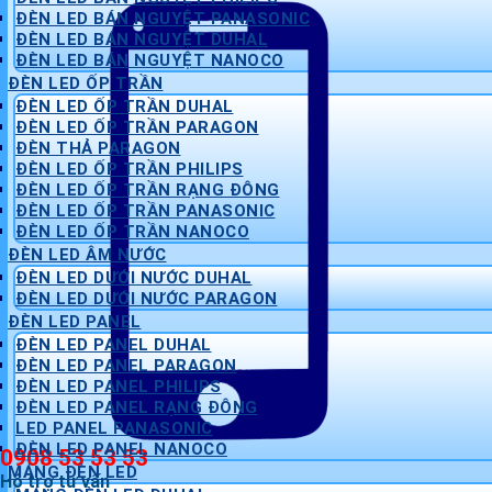
ĐÈN LED BÁN NGUYỆT PANASONIC
ĐÈN LED BÁN NGUYỆT DUHAL
ĐÈN LED BÁN NGUYỆT NANOCO
ĐÈN LED ỐP TRẦN
ĐÈN LED ỐP TRẦN DUHAL
ĐÈN LED ỐP TRẦN PARAGON
ĐÈN THẢ PARAGON
ĐÈN LED ỐP TRẦN PHILIPS
ĐÈN LED ỐP TRẦN RẠNG ĐÔNG
ĐÈN LED ỐP TRẦN PANASONIC
ĐÈN LED ỐP TRẦN NANOCO
ĐÈN LED ÂM NƯỚC
ĐÈN LED DƯỚI NƯỚC DUHAL
ĐÈN LED DƯỚI NƯỚC PARAGON
ĐÈN LED PANEL
ĐÈN LED PANEL DUHAL
ĐÈN LED PANEL PARAGON
ĐÈN LED PANEL PHILIPS
ĐÈN LED PANEL RẠNG ĐÔNG
LED PANEL PANASONIC
ĐÈN LED PANEL NANOCO
0908 53 53 53
MÁNG ĐÈN LED
Hỗ trợ tư vấn