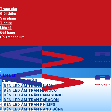
Bỏ
qua
Trang chủ
nội
Giới thiệu
dung
Sản phẩm
Tin tức
Liên hệ
Đặt hàng
Hồ sơ năng lực
ĐÈN LED
ĐÈN LED ÂM TRẦN
ĐÈN LED ÂM TRẦN DUHAL
ĐÈN LED ÂM TRẦN NANOCO
ĐÈN LED ÂM TRẦN PANASONIC
ĐÈN LED ÂM TRẦN PARAGON
Tìm
ĐÈN LED ÂM TRẦN PHILIPS
kiếm:
ĐÈN LED ÂM TRẦN RẠNG ĐÔNG