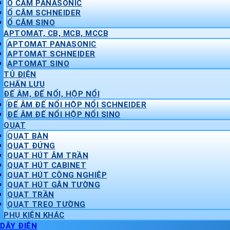
Ổ CẮM PANASONIC
Ổ CẮM SCHNEIDER
Ổ CẮM SINO
APTOMAT, CB, MCB, MCCB
APTOMAT PANASONIC
APTOMAT SCHNEIDER
APTOMAT SINO
TỦ ĐIỆN
CHẤN LƯU
ĐẾ ÂM, ĐẾ NỔI, HỘP NỔI
ĐẾ ÂM ĐẾ NỔI HỘP NỔI SCHNEIDER
ĐẾ ÂM ĐẾ NỔI HỘP NỔI SINO
QUẠT
QUẠT BÀN
QUẠT ĐỨNG
QUẠT HÚT ÂM TRẦN
QUẠT HÚT CABINET
QUẠT HÚT CÔNG NGHIỆP
QUẠT HÚT GẮN TƯỜNG
QUẠT TRẦN
QUẠT TREO TƯỜNG
PHỤ KIỆN KHÁC
DÂY ĐIỆN