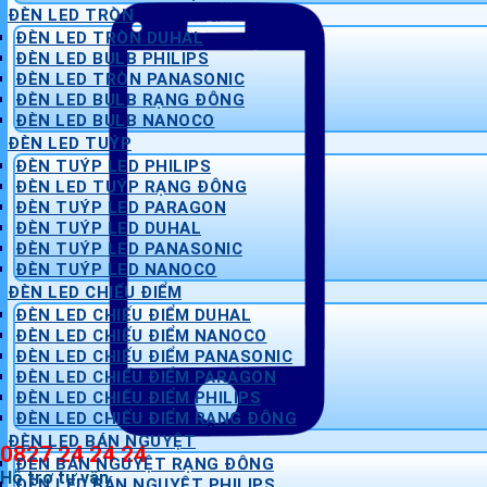
ĐÈN LED TRÒN
ĐÈN LED TRÒN DUHAL
ĐÈN LED BULB PHILIPS
ĐÈN LED TRÒN PANASONIC
ĐÈN LED BULB RẠNG ĐÔNG
ĐÈN LED BULB NANOCO
ĐÈN LED TUÝP
ĐÈN TUÝP LED PHILIPS
ĐÈN LED TUÝP RẠNG ĐÔNG
ĐÈN TUÝP LED PARAGON
ĐÈN TUÝP LED DUHAL
ĐÈN TUÝP LED PANASONIC
ĐÈN TUÝP LED NANOCO
ĐÈN LED CHIẾU ĐIỂM
ĐÈN LED CHIẾU ĐIỂM DUHAL
ĐÈN LED CHIẾU ĐIỂM NANOCO
ĐÈN LED CHIẾU ĐIỂM PANASONIC
ĐÈN LED CHIẾU ĐIỂM PARAGON
ĐÈN LED CHIẾU ĐIỂM PHILIPS
ĐÈN LED CHIẾU ĐIỂM RẠNG ĐÔNG
ĐÈN LED BÁN NGUYỆT
0827 24 24 24
ĐÈN BÁN NGUYỆT RẠNG ĐÔNG
Hỗ trợ tư vấn
ĐÈN LED BÁN NGUYỆT PHILIPS