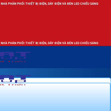
HỐI THIẾT BỊ ĐIỆN, DÂY ĐIỆN VÀ ĐÈN LED CHIẾU SÁNG
HỐI THIẾT BỊ ĐIỆN, DÂY ĐIỆN VÀ ĐÈN LED CHIẾU SÁNG