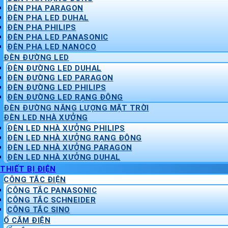
ĐÈN PHA PARAGON
ĐÈN PHA LED DUHAL
ĐÈN PHA PHILIPS
ĐÈN PHA LED PANASONIC
ĐÈN PHA LED NANOCO
ĐÈN ĐƯỜNG LED
ĐÈN ĐƯỜNG LED DUHAL
ĐÈN ĐƯỜNG LED PARAGON
ĐÈN ĐƯỜNG LED PHILIPS
ĐÈN ĐƯỜNG LED RẠNG ĐÔNG
ĐÈN ĐƯỜNG NĂNG LƯỢNG MẶT TRỜI
ĐÈN LED NHÀ XƯỞNG
ĐÈN LED NHÀ XƯỞNG PHILIPS
ĐÈN LED NHÀ XƯỞNG RẠNG ĐÔNG
ĐÈN LED NHÀ XƯỞNG PARAGON
ĐÈN LED NHÀ XƯỞNG DUHAL
THIẾT BỊ ĐIỆN
CÔNG TẮC ĐIỆN
CÔNG TẮC PANASONIC
CÔNG TẮC SCHNEIDER
CÔNG TẮC SINO
Ổ CẮM ĐIỆN