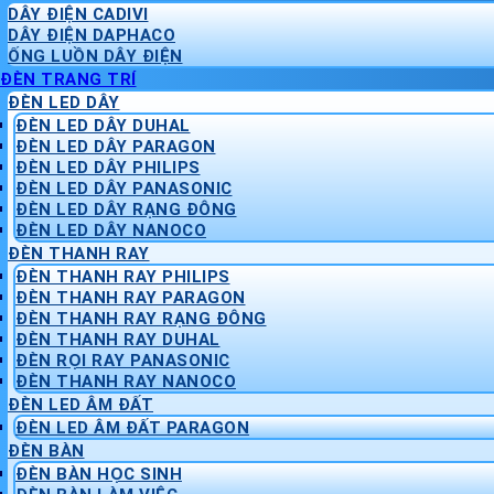
DÂY ĐIỆN CADIVI
DÂY ĐIỆN DAPHACO
ỐNG LUỒN DÂY ĐIỆN
ĐÈN TRANG TRÍ
ĐÈN LED DÂY
ĐÈN LED DÂY DUHAL
ĐÈN LED DÂY PARAGON
ĐÈN LED DÂY PHILIPS
ĐÈN LED DÂY PANASONIC
ĐÈN LED DÂY RẠNG ĐÔNG
ĐÈN LED DÂY NANOCO
ĐÈN THANH RAY
ĐÈN THANH RAY PHILIPS
ĐÈN THANH RAY PARAGON
ĐÈN THANH RAY RẠNG ĐÔNG
ĐÈN THANH RAY DUHAL
ĐÈN RỌI RAY PANASONIC
ĐÈN THANH RAY NANOCO
ĐÈN LED ÂM ĐẤT
ĐÈN LED ÂM ĐẤT PARAGON
ĐÈN BÀN
ĐÈN BÀN HỌC SINH