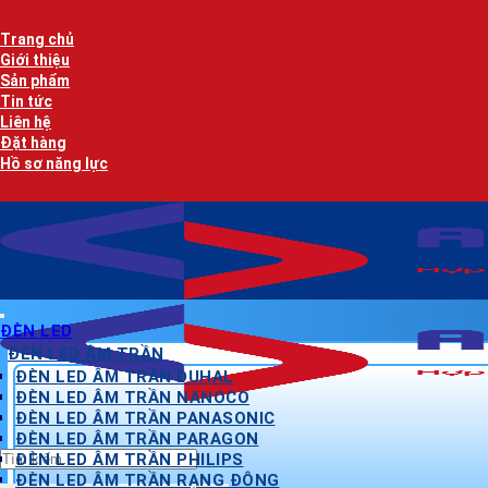
Bỏ
qua
Trang chủ
nội
Giới thiệu
dung
Sản phẩm
Tin tức
Liên hệ
Đặt hàng
Hồ sơ năng lực
ĐÈN LED
ĐÈN LED ÂM TRẦN
ĐÈN LED ÂM TRẦN DUHAL
ĐÈN LED ÂM TRẦN NANOCO
ĐÈN LED ÂM TRẦN PANASONIC
ĐÈN LED ÂM TRẦN PARAGON
Tìm
ĐÈN LED ÂM TRẦN PHILIPS
kiếm:
ĐÈN LED ÂM TRẦN RẠNG ĐÔNG