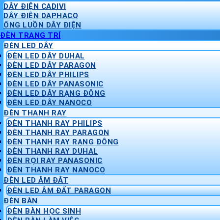
DÂY ĐIỆN CADIVI
DÂY ĐIỆN DAPHACO
ỐNG LUỒN DÂY ĐIỆN
ĐÈN TRANG TRÍ
ĐÈN LED DÂY
ĐÈN LED DÂY DUHAL
ĐÈN LED DÂY PARAGON
ĐÈN LED DÂY PHILIPS
ĐÈN LED DÂY PANASONIC
ĐÈN LED DÂY RẠNG ĐÔNG
ĐÈN LED DÂY NANOCO
ĐÈN THANH RAY
ĐÈN THANH RAY PHILIPS
ĐÈN THANH RAY PARAGON
ĐÈN THANH RAY RẠNG ĐÔNG
ĐÈN THANH RAY DUHAL
ĐÈN RỌI RAY PANASONIC
ĐÈN THANH RAY NANOCO
ĐÈN LED ÂM ĐẤT
ĐÈN LED ÂM ĐẤT PARAGON
ĐÈN BÀN
ĐÈN BÀN HỌC SINH