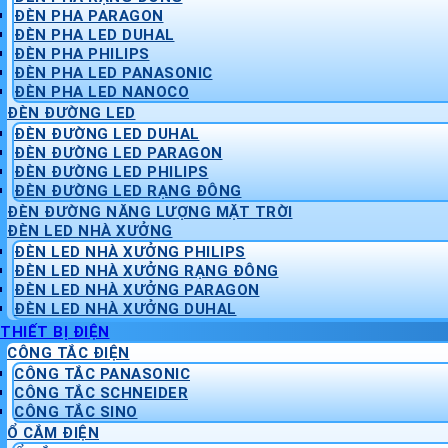
ĐÈN PHA PARAGON
ĐÈN PHA LED DUHAL
ĐÈN PHA PHILIPS
ĐÈN PHA LED PANASONIC
ĐÈN PHA LED NANOCO
ĐÈN ĐƯỜNG LED
ĐÈN ĐƯỜNG LED DUHAL
ĐÈN ĐƯỜNG LED PARAGON
ĐÈN ĐƯỜNG LED PHILIPS
ĐÈN ĐƯỜNG LED RẠNG ĐÔNG
ĐÈN ĐƯỜNG NĂNG LƯỢNG MẶT TRỜI
ĐÈN LED NHÀ XƯỞNG
ĐÈN LED NHÀ XƯỞNG PHILIPS
ĐÈN LED NHÀ XƯỞNG RẠNG ĐÔNG
ĐÈN LED NHÀ XƯỞNG PARAGON
ĐÈN LED NHÀ XƯỞNG DUHAL
THIẾT BỊ ĐIỆN
CÔNG TẮC ĐIỆN
CÔNG TẮC PANASONIC
CÔNG TẮC SCHNEIDER
CÔNG TẮC SINO
Ổ CẮM ĐIỆN