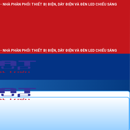
I THIẾT BỊ ĐIỆN, DÂY ĐIỆN VÀ ĐÈN LED CHIẾU SÁNG
I THIẾT BỊ ĐIỆN, DÂY ĐIỆN VÀ ĐÈN LED CHIẾU SÁNG