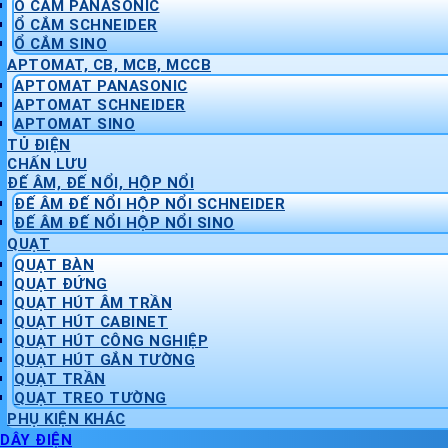
Ổ CẮM PANASONIC
Ổ CẮM SCHNEIDER
Ổ CẮM SINO
APTOMAT, CB, MCB, MCCB
APTOMAT PANASONIC
APTOMAT SCHNEIDER
APTOMAT SINO
TỦ ĐIỆN
CHẤN LƯU
ĐẾ ÂM, ĐẾ NỔI, HỘP NỔI
ĐẾ ÂM ĐẾ NỔI HỘP NỔI SCHNEIDER
ĐẾ ÂM ĐẾ NỔI HỘP NỔI SINO
QUẠT
QUẠT BÀN
QUẠT ĐỨNG
QUẠT HÚT ÂM TRẦN
QUẠT HÚT CABINET
QUẠT HÚT CÔNG NGHIỆP
QUẠT HÚT GẮN TƯỜNG
QUẠT TRẦN
QUẠT TREO TƯỜNG
PHỤ KIỆN KHÁC
DÂY ĐIỆN