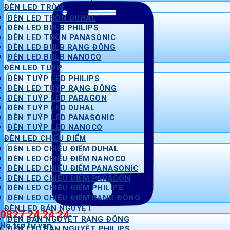
ĐÈN LED TRÒN
ĐÈN LED TRÒN DUHAL
ĐÈN LED BULB PHILIPS
ĐÈN LED TRÒN PANASONIC
ĐÈN LED BULB RẠNG ĐÔNG
ĐÈN LED BULB NANOCO
ĐÈN LED TUÝP
ĐÈN TUÝP LED PHILIPS
ĐÈN LED TUÝP RẠNG ĐÔNG
ĐÈN TUÝP LED PARAGON
ĐÈN TUÝP LED DUHAL
ĐÈN TUÝP LED PANASONIC
ĐÈN TUÝP LED NANOCO
ĐÈN LED CHIẾU ĐIỂM
ĐÈN LED CHIẾU ĐIỂM DUHAL
ĐÈN LED CHIẾU ĐIỂM NANOCO
ĐÈN LED CHIẾU ĐIỂM PANASONIC
ĐÈN LED CHIẾU ĐIỂM PARAGON
ĐÈN LED CHIẾU ĐIỂM PHILIPS
ĐÈN LED CHIẾU ĐIỂM RẠNG ĐÔNG
ĐÈN LED BÁN NGUYỆT
0827 24 24 24
ĐÈN BÁN NGUYỆT RẠNG ĐÔNG
Hỗ trợ tư vấn
ĐÈN LED BÁN NGUYỆT PHILIPS