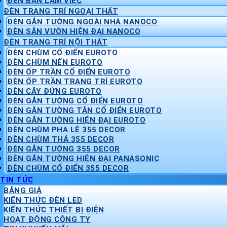
ĐÈN BÀN LÀM VIỆC
ĐÈN TRANG TRÍ NGOẠI THẤT
ĐÈN GẮN TƯỜNG NGOÀI NHÀ NANOCO
ĐÈN SÂN VƯỜN HIỆN ĐẠI NANOCO
ĐÈN TRANG TRÍ NỘI THẤT
ĐÈN CHÙM CỔ ĐIỂN EUROTO
ĐÈN CHÙM NẾN EUROTO
ĐÈN ỐP TRẦN CỔ ĐIỂN EUROTO
ĐÈN ỐP TRẦN TRANG TRÍ EUROTO
ĐÈN CÂY ĐỨNG EUROTO
ĐÈN GẮN TƯỜNG CỔ ĐIỂN EUROTO
ĐÈN GẮN TƯỜNG TÂN CỔ ĐIỂN EUROTO
ĐÈN GẮN TƯỜNG HIỆN ĐẠI EUROTO
ĐÈN CHÙM PHA LÊ 355 DECOR
ĐÈN CHÙM THẢ 355 DECOR
ĐÈN GẮN TƯỜNG 355 DECOR
ĐÈN GẮN TƯỜNG HIỆN ĐẠI PANASONIC
ĐÈN CHÙM CỔ ĐIỂN 355 DECOR
TIN TỨC
BẢNG GIÁ
KIẾN THỨC ĐÈN LED
KIẾN THỨC THIẾT BỊ ĐIỆN
HOẠT ĐỘNG CÔNG TY