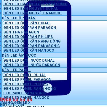
ĐÈN LED BÁN NGUYỆT PANASONIC
ĐÈN LED BÁN NGUYỆT DUHAL
ĐÈN LED BÁN NGUYỆT NANOCO
ĐÈN LED ỐP TRẦN
ĐÈN LED ỐP TRẦN DUHAL
ĐÈN LED ỐP TRẦN PARAGON
ĐÈN THẢ PARAGON
ĐÈN LED ỐP TRẦN PHILIPS
ĐÈN LED ỐP TRẦN RẠNG ĐÔNG
ĐÈN LED ỐP TRẦN PANASONIC
ĐÈN LED ỐP TRẦN NANOCO
ĐÈN LED ÂM NƯỚC
ĐÈN LED DƯỚI NƯỚC DUHAL
ĐÈN LED DƯỚI NƯỚC PARAGON
ĐÈN LED PANEL
ĐÈN LED PANEL DUHAL
ĐÈN LED PANEL PARAGON
ĐÈN LED PANEL PHILIPS
ĐÈN LED PANEL RẠNG ĐÔNG
LED PANEL PANASONIC
ĐÈN LED PANEL NANOCO
0908 53 53 53
MÁNG ĐÈN LED
Hỗ trợ tư vấn