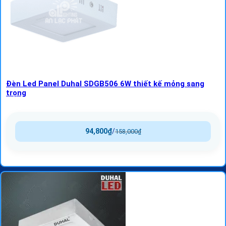
Đèn Led Panel Duhal SDGB506 6W thiết kế mỏng sang
trọng
94,800
₫
/
158,000
₫