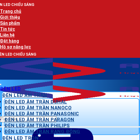
Bỏ
G
qua
Trang chủ
nội
Giới thiệu
dung
Sản phẩm
Tin tức
Liên hệ
Đặt hàng
Hồ sơ năng lực
NG
ĐÈN LED
ĐÈN LED ÂM TRẦN
ĐÈN LED ÂM TRẦN DUHAL
ĐÈN LED ÂM TRẦN NANOCO
ĐÈN LED ÂM TRẦN PANASONIC
Tìm
ĐÈN LED ÂM TRẦN PARAGON
kiếm:
ĐÈN LED ÂM TRẦN PHILIPS
ĐÈN LED ÂM TRẦN RẠNG ĐÔNG
ĐÈN LED TRÒN