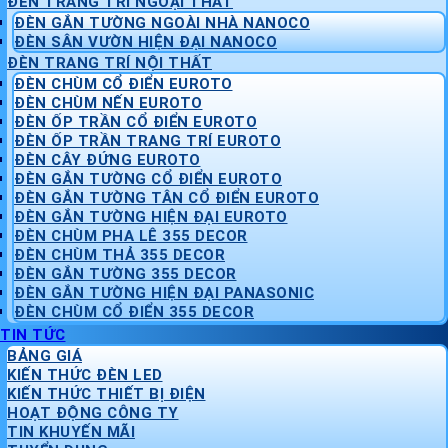
ĐÈN TRANG TRÍ NGOẠI THẤT
ĐÈN GẮN TƯỜNG NGOÀI NHÀ NANOCO
ĐÈN SÂN VƯỜN HIỆN ĐẠI NANOCO
ĐÈN TRANG TRÍ NỘI THẤT
ĐÈN CHÙM CỔ ĐIỂN EUROTO
ĐÈN CHÙM NẾN EUROTO
ĐÈN ỐP TRẦN CỔ ĐIỂN EUROTO
ĐÈN ỐP TRẦN TRANG TRÍ EUROTO
ĐÈN CÂY ĐỨNG EUROTO
ĐÈN GẮN TƯỜNG CỔ ĐIỂN EUROTO
ĐÈN GẮN TƯỜNG TÂN CỔ ĐIỂN EUROTO
ĐÈN GẮN TƯỜNG HIỆN ĐẠI EUROTO
ĐÈN CHÙM PHA LÊ 355 DECOR
ĐÈN CHÙM THẢ 355 DECOR
ĐÈN GẮN TƯỜNG 355 DECOR
ĐÈN GẮN TƯỜNG HIỆN ĐẠI PANASONIC
ĐÈN CHÙM CỔ ĐIỂN 355 DECOR
TIN TỨC
BẢNG GIÁ
KIẾN THỨC ĐÈN LED
KIẾN THỨC THIẾT BỊ ĐIỆN
HOẠT ĐỘNG CÔNG TY
TIN KHUYẾN MÃI