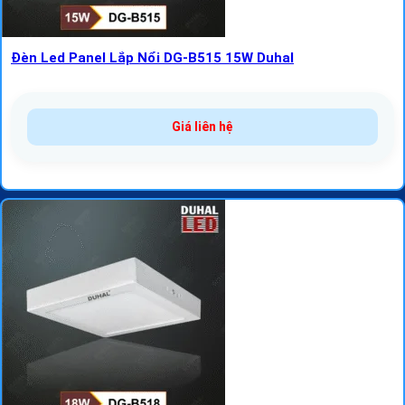
Đèn Led Panel Lắp Nổi DG-B515 15W Duhal
Giá liên hệ