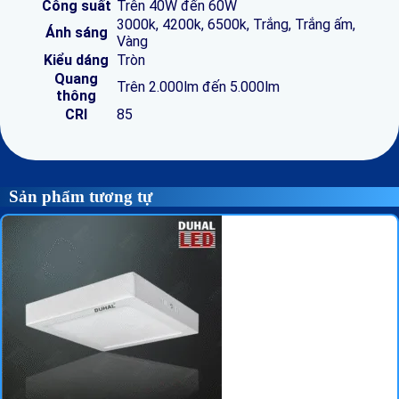
Công suất
Trên 40W đến 60W
3000k, 4200k, 6500k, Trắng, Trắng ấm,
Ánh sáng
Vàng
Kiểu dáng
Tròn
Quang
Trên 2.000lm đến 5.000lm
thông
CRI
85
Sản phẩm tương tự