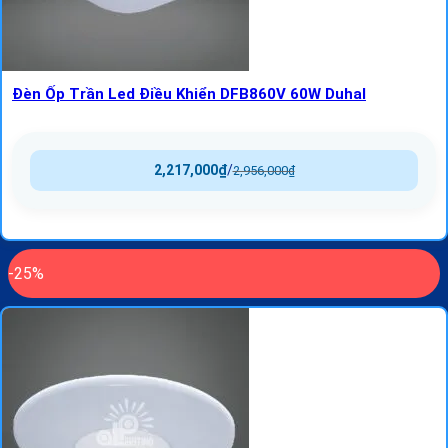
Đèn Ốp Trần Led Điều Khiển DFB860V 60W Duhal
2,217,000
₫
/
2,956,000
₫
-25%