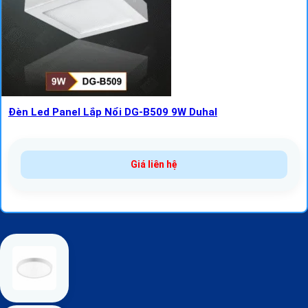
Đèn Led Panel Lắp Nổi DG-B509 9W Duhal
Giá liên hệ