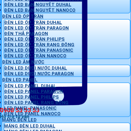
ĐÈN LED BÁN NGUYỆT DUHAL
ĐÈN LED BÁN NGUYỆT NANOCO
ĐÈN LED ỐP TRẦN
ĐÈN LED ỐP TRẦN DUHAL
ĐÈN LED ỐP TRẦN PARAGON
ĐÈN THẢ PARAGON
ĐÈN LED ỐP TRẦN PHILIPS
ĐÈN LED ỐP TRẦN RẠNG ĐÔNG
ĐÈN LED ỐP TRẦN PANASONIC
ĐÈN LED ỐP TRẦN NANOCO
ĐÈN LED ÂM NƯỚC
ĐÈN LED DƯỚI NƯỚC DUHAL
ĐÈN LED DƯỚI NƯỚC PARAGON
ĐÈN LED PANEL
ĐÈN LED PANEL DUHAL
ĐÈN LED PANEL PARAGON
ĐÈN LED PANEL PHILIPS
ĐÈN LED PANEL RẠNG ĐÔNG
LED PANEL PANASONIC
0908 53 53 53
ĐÈN LED PANEL NANOCO
Hỗ trợ tư vấn
MÁNG ĐÈN LED
MÁNG ĐÈN LED DUHAL