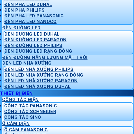
ĐÈN PHA LED DUHAL
ĐÈN PHA PHILIPS
ĐÈN PHA LED PANASONIC
ĐÈN PHA LED NANOCO
ĐÈN ĐƯỜNG LED
ĐÈN ĐƯỜNG LED DUHAL
ĐÈN ĐƯỜNG LED PARAGON
ĐÈN ĐƯỜNG LED PHILIPS
ĐÈN ĐƯỜNG LED RẠNG ĐÔNG
ĐÈN ĐƯỜNG NĂNG LƯỢNG MẶT TRỜI
ĐÈN LED NHÀ XƯỞNG
ĐÈN LED NHÀ XƯỞNG PHILIPS
ĐÈN LED NHÀ XƯỞNG RẠNG ĐÔNG
ĐÈN LED NHÀ XƯỞNG PARAGON
ĐÈN LED NHÀ XƯỞNG DUHAL
THIẾT BỊ ĐIỆN
CÔNG TẮC ĐIỆN
CÔNG TẮC PANASONIC
CÔNG TẮC SCHNEIDER
CÔNG TẮC SINO
Ổ CẮM ĐIỆN
Ổ CẮM PANASONIC