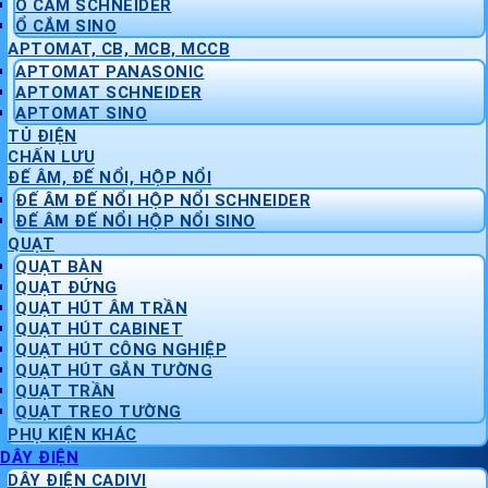
Ổ CẮM SCHNEIDER
Ổ CẮM SINO
APTOMAT, CB, MCB, MCCB
APTOMAT PANASONIC
APTOMAT SCHNEIDER
APTOMAT SINO
TỦ ĐIỆN
CHẤN LƯU
ĐẾ ÂM, ĐẾ NỔI, HỘP NỔI
ĐẾ ÂM ĐẾ NỔI HỘP NỔI SCHNEIDER
ĐẾ ÂM ĐẾ NỔI HỘP NỔI SINO
QUẠT
QUẠT BÀN
QUẠT ĐỨNG
QUẠT HÚT ÂM TRẦN
QUẠT HÚT CABINET
QUẠT HÚT CÔNG NGHIỆP
QUẠT HÚT GẮN TƯỜNG
QUẠT TRẦN
QUẠT TREO TƯỜNG
PHỤ KIỆN KHÁC
DÂY ĐIỆN
DÂY ĐIỆN CADIVI