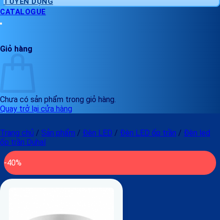
TUYỂN DỤNG
CATALOGUE
Giỏ hàng
Chưa có sản phẩm trong giỏ hàng.
Quay trở lại cửa hàng
Trang chủ
/
Sản phẩm
/
Đèn LED
/
Đèn LED ốp trần
/
Đèn led
ốp trần Duhal
-40%