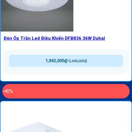
Đèn Ốp Trần Led Điều Khiển DFB836 36W Duhal
1,842,000
₫
/
2,456,000
₫
-40%