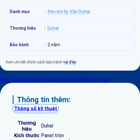
Danh mục
:
Đèn led ốp trần Duhal
Thương hiệu
:
Duhal
Bảo hành
:
2 năm
Xem chi tiết chính sách bảo hành
tại đây
.
0827 242 424 (Mr. Thuận)
0908 535 353 (Mr. Hoài)
Thông tin thêm:
Thông số kỹ thuật
Thương
Duhal
hiệu
Kích thước
Panel tròn