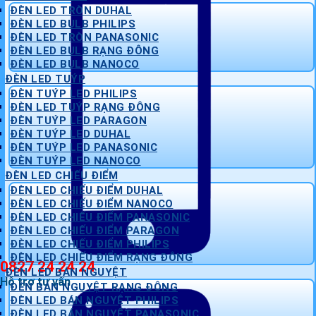
ĐÈN LED TRÒN DUHAL
ĐÈN LED BULB PHILIPS
ĐÈN LED TRÒN PANASONIC
ĐÈN LED BULB RẠNG ĐÔNG
ĐÈN LED BULB NANOCO
ĐÈN LED TUÝP
ĐÈN TUÝP LED PHILIPS
ĐÈN LED TUÝP RẠNG ĐÔNG
ĐÈN TUÝP LED PARAGON
ĐÈN TUÝP LED DUHAL
ĐÈN TUÝP LED PANASONIC
ĐÈN TUÝP LED NANOCO
ĐÈN LED CHIẾU ĐIỂM
ĐÈN LED CHIẾU ĐIỂM DUHAL
ĐÈN LED CHIẾU ĐIỂM NANOCO
ĐÈN LED CHIẾU ĐIỂM PANASONIC
ĐÈN LED CHIẾU ĐIỂM PARAGON
ĐÈN LED CHIẾU ĐIỂM PHILIPS
ĐÈN LED CHIẾU ĐIỂM RẠNG ĐÔNG
0827 24 24 24
ĐÈN LED BÁN NGUYỆT
Hỗ trợ tư vấn
ĐÈN BÁN NGUYỆT RẠNG ĐÔNG
ĐÈN LED BÁN NGUYỆT PHILIPS
ĐÈN LED BÁN NGUYỆT PANASONIC