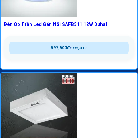
Đèn Ốp Trần Led Gắn Nổi SAFB511 12W Duhal
597,600
₫
/
996,000
₫