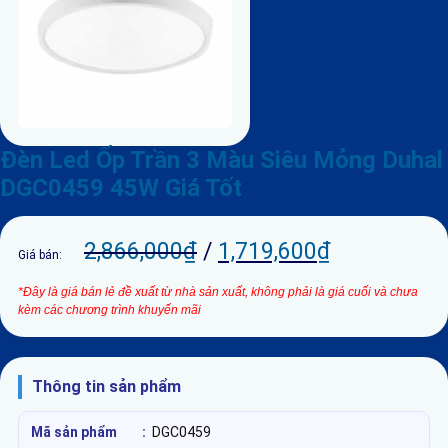
Đèn Led Ốp Trần 3 Màu Siêu Mỏng Duhal
DGC0459 45W Giá Tốt
2,866,000
₫
/
1,719,600
₫
Giá bán:
*Đây là giá bán lẻ đề xuất từ nhà sản xuất, không phải là giá cuối và chưa
kèm các chương trình khuyến mãi
Thông tin sản phẩm
Mã sản phẩm
:
DGC0459