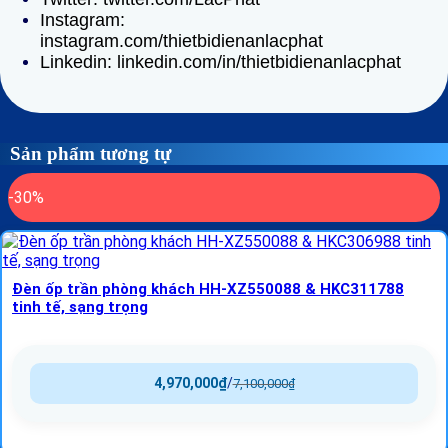
Instagram:
instagram.com/thietbidienanlacphat
Linkedin: linkedin.com/in/thietbidienanlacphat
Sản phẩm tương tự
-30%
Đèn ốp trần phòng khách HH‑XZ550088 & HKC311788
tinh tế, sạng trọng
4,970,000
₫
/
7,100,000
₫