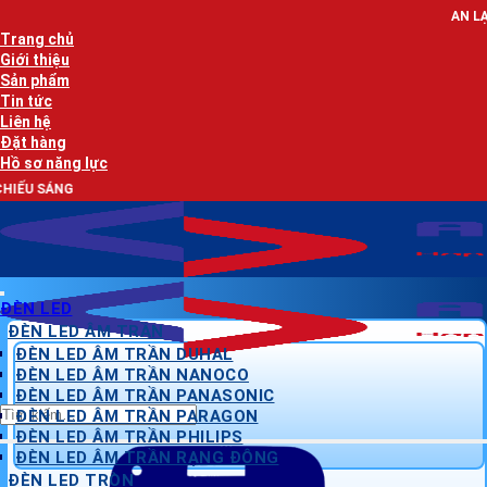
Bỏ
AN LẠC PHÁT - NHÀ PHÂN
qua
Trang chủ
nội
Giới thiệu
dung
Sản phẩm
Tin tức
Liên hệ
Đặt hàng
Hồ sơ năng lực
AN LẠC
ĐÈN LED
ĐÈN LED ÂM TRẦN
ĐÈN LED ÂM TRẦN DUHAL
ĐÈN LED ÂM TRẦN NANOCO
ĐÈN LED ÂM TRẦN PANASONIC
Tìm
ĐÈN LED ÂM TRẦN PARAGON
kiếm:
ĐÈN LED ÂM TRẦN PHILIPS
ĐÈN LED ÂM TRẦN RẠNG ĐÔNG
ĐÈN LED TRÒN