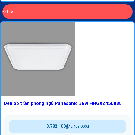
-30%
Đèn ốp trần phòng ngủ Panasonic 36W HHGXZ450888
3,782,100
₫
/
5,403,000
₫