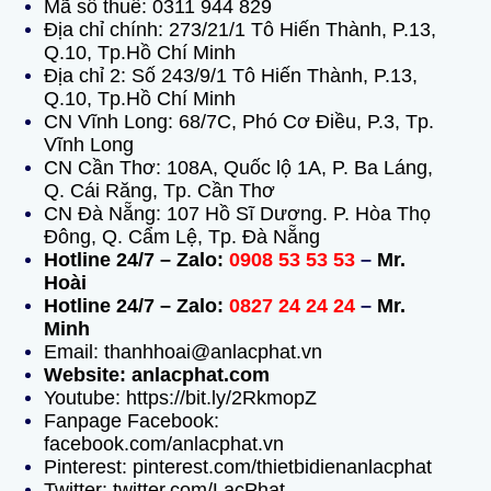
Mã số thuế: 0311 944 829
Địa chỉ chính: 273/21/1 Tô Hiến Thành, P.13,
Q.10, Tp.Hồ Chí Minh
Địa chỉ 2: Số 243/9/1 Tô Hiến Thành, P.13,
Q.10, Tp.Hồ Chí Minh
CN Vĩnh Long: 68/7C, Phó Cơ Điều, P.3, Tp.
Vĩnh Long
CN Cần Thơ: 108A, Quốc lộ 1A, P. Ba Láng,
Q. Cái Răng, Tp. Cần Thơ
CN Đà Nẵng: 107 Hồ Sĩ Dương. P. Hòa Thọ
Đông, Q. Cẩm Lệ, Tp. Đà Nẵng
Hotline 24/7 – Zalo:
0908 53 53 53
–
Mr.
Hoài
Hotline 24/7 – Zalo:
0827 24 24 24
–
Mr.
Minh
Email: thanhhoai@anlacphat.vn
Website: anlacphat.com
Youtube: https://bit.ly/2RkmopZ
Fanpage Facebook:
facebook.com/anlacphat.vn
Pinterest: pinterest.com/thietbidienanlacphat
Twitter: twitter.com/LacPhat