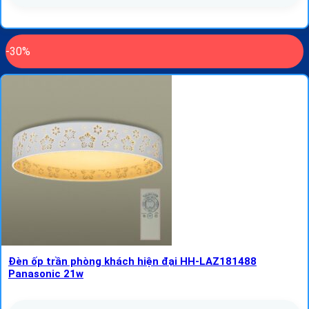
-30%
Đèn ốp trần phòng khách hiện đại HH-LAZ181488
Panasonic 21w