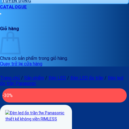
TUYỂN DỤNG
CATALOGUE
Giỏ hàng
Chưa có sản phẩm trong giỏ hàng.
Quay trở lại cửa hàng
Trang chủ
/
Sản phẩm
/
Đèn LED
/
Đèn LED ốp trần
/
Đèn led
ốp trần Panasonic
-30%