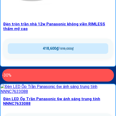
Đèn tròn trần nhà 12w Panasonic không viền RIMLESS
thẩm mỹ cao
418,600
₫
/
598,000
₫
-30%
Đèn LED Ốp Trần Panasonic 6w ánh sáng trung tính
NNNC7633088