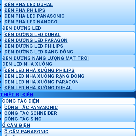
ĐÈN PHA LED DUHAL
ĐÈN PHA PHILIPS
ĐÈN PHA LED PANASONIC
ĐÈN PHA LED NANOCO
ĐÈN ĐƯỜNG LED
ĐÈN ĐƯỜNG LED DUHAL
ĐÈN ĐƯỜNG LED PARAGON
ĐÈN ĐƯỜNG LED PHILIPS
ĐÈN ĐƯỜNG LED RẠNG ĐÔNG
ĐÈN ĐƯỜNG NĂNG LƯỢNG MẶT TRỜI
ĐÈN LED NHÀ XƯỞNG
ĐÈN LED NHÀ XƯỞNG PHILIPS
ĐÈN LED NHÀ XƯỞNG RẠNG ĐÔNG
ĐÈN LED NHÀ XƯỞNG PARAGON
ĐÈN LED NHÀ XƯỞNG DUHAL
THIẾT BỊ ĐIỆN
CÔNG TẮC ĐIỆN
CÔNG TẮC PANASONIC
CÔNG TẮC SCHNEIDER
CÔNG TẮC SINO
Ổ CẮM ĐIỆN
Ổ CẮM PANASONIC