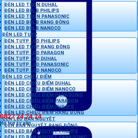
ĐÈN LED TRÒN DUHAL
ĐÈN LED BULB PHILIPS
ĐÈN LED TRÒN PANASONIC
ĐÈN LED BULB RẠNG ĐÔNG
ĐÈN LED BULB NANOCO
ĐÈN LED TUÝP
ĐÈN TUÝP LED PHILIPS
ĐÈN LED TUÝP RẠNG ĐÔNG
ĐÈN TUÝP LED PARAGON
ĐÈN TUÝP LED DUHAL
ĐÈN TUÝP LED PANASONIC
ĐÈN TUÝP LED NANOCO
ĐÈN LED CHIẾU ĐIỂM
ĐÈN LED CHIẾU ĐIỂM DUHAL
ĐÈN LED CHIẾU ĐIỂM NANOCO
ĐÈN LED CHIẾU ĐIỂM PANASONIC
ĐÈN LED CHIẾU ĐIỂM PARAGON
ĐÈN LED CHIẾU ĐIỂM PHILIPS
ĐÈN LED CHIẾU ĐIỂM RẠNG ĐÔNG
0827 24 24 24
ĐÈN LED BÁN NGUYỆT
Hỗ trợ tư vấn
ĐÈN BÁN NGUYỆT RẠNG ĐÔNG
ĐÈN LED BÁN NGUYỆT PHILIPS
ĐÈN LED BÁN NGUYỆT PANASONIC