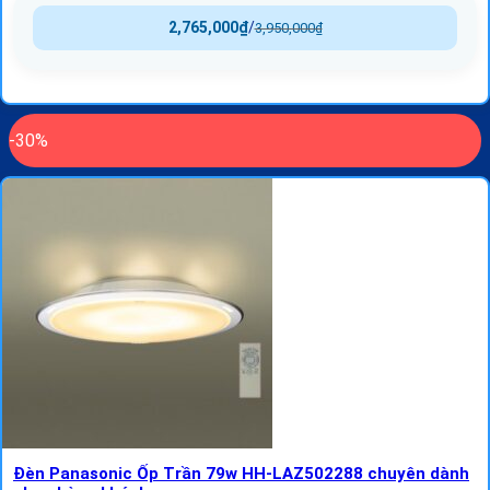
2,765,000
₫
/
3,950,000
₫
-30%
Đèn Panasonic Ốp Trần 79w HH-LAZ502288 chuyên dành