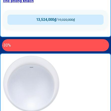
cho phòng khách
13,524,000
₫
/
19,320,000
₫
-30%