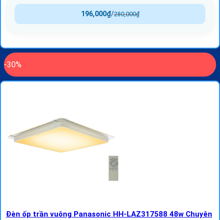
196,000
₫
/
280,000
₫
-30%
Đèn ốp trần vuông Panasonic HH-LAZ317588 48w Chuyên