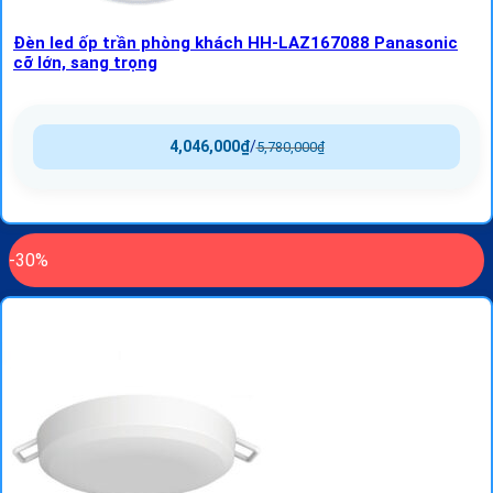
Đèn led ốp trần phòng khách HH-LAZ167088 Panasonic
cỡ lớn, sang trọng
4,046,000
₫
/
5,780,000
₫
-30%