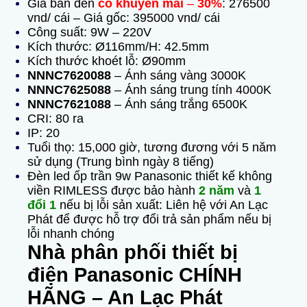
Giá bán đèn
có khuyến mãi
–
30%
: 276500
vnd/ cái – Giá gốc: 395000 vnd/ cái
Công suất: 9W – 220V
Kích thước: Ø116mm/H: 42.5mm
Kích thước khoét lỗ: Ø90mm
NNNC7620088
– Ánh sáng vàng 3000K
NNNC7625088
– Ánh sáng trung tính 4000K
NNNC7621088
– Ánh sáng trắng 6500K
CRI: 80 ra
IP: 20
Tuổi thọ: 15,000 giờ, tương đương với 5 năm
sử dụng (Trung bình ngày 8 tiếng)
Đèn led ốp trần 9w Panasonic thiết kế không
viền RIMLESS được bảo hành
2 năm
và
1
đổi 1
nếu bị lỗi sản xuất: Liên hệ với An Lạc
Phát để được hỗ trợ đổi trả sản phẩm nếu bị
lỗi nhanh chóng
Nhà phân phối thiết bị
điện Panasonic CHÍNH
HÃNG – An Lạc Phát