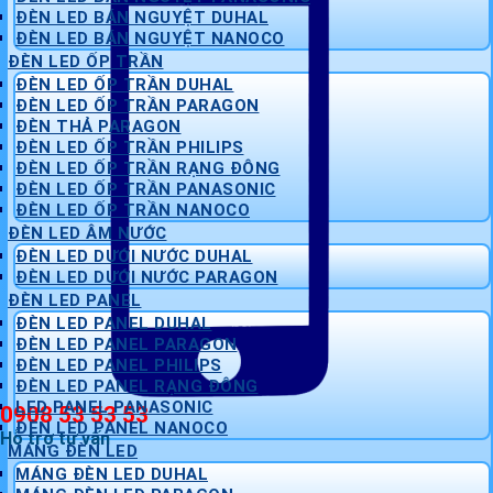
ĐÈN LED BÁN NGUYỆT DUHAL
ĐÈN LED BÁN NGUYỆT NANOCO
ĐÈN LED ỐP TRẦN
ĐÈN LED ỐP TRẦN DUHAL
ĐÈN LED ỐP TRẦN PARAGON
ĐÈN THẢ PARAGON
ĐÈN LED ỐP TRẦN PHILIPS
ĐÈN LED ỐP TRẦN RẠNG ĐÔNG
ĐÈN LED ỐP TRẦN PANASONIC
ĐÈN LED ỐP TRẦN NANOCO
ĐÈN LED ÂM NƯỚC
ĐÈN LED DƯỚI NƯỚC DUHAL
ĐÈN LED DƯỚI NƯỚC PARAGON
ĐÈN LED PANEL
ĐÈN LED PANEL DUHAL
ĐÈN LED PANEL PARAGON
ĐÈN LED PANEL PHILIPS
ĐÈN LED PANEL RẠNG ĐÔNG
LED PANEL PANASONIC
0908 53 53 53
ĐÈN LED PANEL NANOCO
Hỗ trợ tư vấn
MÁNG ĐÈN LED
MÁNG ĐÈN LED DUHAL