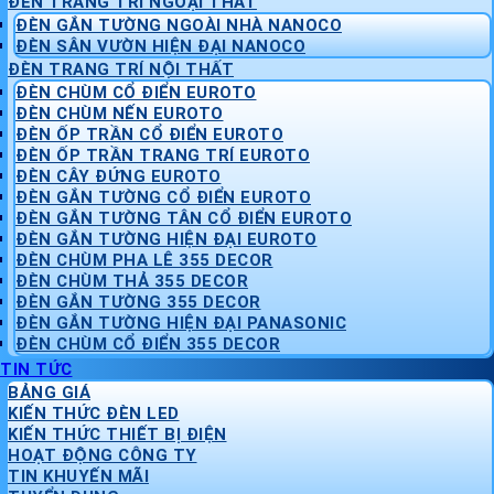
ĐÈN TRANG TRÍ NGOẠI THẤT
ĐÈN GẮN TƯỜNG NGOÀI NHÀ NANOCO
ĐÈN SÂN VƯỜN HIỆN ĐẠI NANOCO
ĐÈN TRANG TRÍ NỘI THẤT
ĐÈN CHÙM CỔ ĐIỂN EUROTO
ĐÈN CHÙM NẾN EUROTO
ĐÈN ỐP TRẦN CỔ ĐIỂN EUROTO
ĐÈN ỐP TRẦN TRANG TRÍ EUROTO
ĐÈN CÂY ĐỨNG EUROTO
ĐÈN GẮN TƯỜNG CỔ ĐIỂN EUROTO
ĐÈN GẮN TƯỜNG TÂN CỔ ĐIỂN EUROTO
ĐÈN GẮN TƯỜNG HIỆN ĐẠI EUROTO
ĐÈN CHÙM PHA LÊ 355 DECOR
ĐÈN CHÙM THẢ 355 DECOR
ĐÈN GẮN TƯỜNG 355 DECOR
ĐÈN GẮN TƯỜNG HIỆN ĐẠI PANASONIC
ĐÈN CHÙM CỔ ĐIỂN 355 DECOR
TIN TỨC
BẢNG GIÁ
KIẾN THỨC ĐÈN LED
KIẾN THỨC THIẾT BỊ ĐIỆN
HOẠT ĐỘNG CÔNG TY
TIN KHUYẾN MÃI