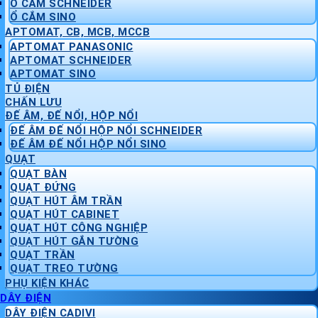
Ổ CẮM SCHNEIDER
Ổ CẮM SINO
APTOMAT, CB, MCB, MCCB
APTOMAT PANASONIC
APTOMAT SCHNEIDER
APTOMAT SINO
TỦ ĐIỆN
CHẤN LƯU
ĐẾ ÂM, ĐẾ NỔI, HỘP NỔI
ĐẾ ÂM ĐẾ NỔI HỘP NỔI SCHNEIDER
ĐẾ ÂM ĐẾ NỔI HỘP NỔI SINO
QUẠT
QUẠT BÀN
QUẠT ĐỨNG
QUẠT HÚT ÂM TRẦN
QUẠT HÚT CABINET
QUẠT HÚT CÔNG NGHIỆP
QUẠT HÚT GẮN TƯỜNG
QUẠT TRẦN
QUẠT TREO TƯỜNG
PHỤ KIỆN KHÁC
DÂY ĐIỆN
DÂY ĐIỆN CADIVI