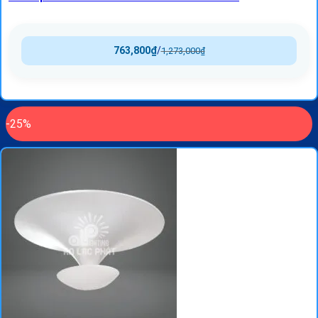
763,800
₫
/
1,273,000
₫
-25%