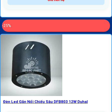
-25%
Đèn Led Gắn Nổi Chiếu Sâu DFB803 12W Duhal