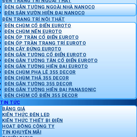
ĐÈN TRANG TRÍ NGOẠI THẤT
ĐÈN GẮN TƯỜNG NGOÀI NHÀ NANOCO
ĐÈN SÂN VƯỜN HIỆN ĐẠI NANOCO
ĐÈN TRANG TRÍ NỘI THẤT
ĐÈN CHÙM CỔ ĐIỂN EUROTO
ĐÈN CHÙM NẾN EUROTO
ĐÈN ỐP TRẦN CỔ ĐIỂN EUROTO
ĐÈN ỐP TRẦN TRANG TRÍ EUROTO
ĐÈN CÂY ĐỨNG EUROTO
ĐÈN GẮN TƯỜNG CỔ ĐIỂN EUROTO
ĐÈN GẮN TƯỜNG TÂN CỔ ĐIỂN EUROTO
ĐÈN GẮN TƯỜNG HIỆN ĐẠI EUROTO
ĐÈN CHÙM PHA LÊ 355 DECOR
ĐÈN CHÙM THẢ 355 DECOR
ĐÈN GẮN TƯỜNG 355 DECOR
ĐÈN GẮN TƯỜNG HIỆN ĐẠI PANASONIC
ĐÈN CHÙM CỔ ĐIỂN 355 DECOR
TIN TỨC
BẢNG GIÁ
KIẾN THỨC ĐÈN LED
KIẾN THỨC THIẾT BỊ ĐIỆN
HOẠT ĐỘNG CÔNG TY
TIN KHUYẾN MÃI