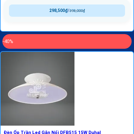
298,500
₫
/
398,000
₫
-40%
Đèn Ốp Trần Led Gắn Nổi DFB515 15W Duhal