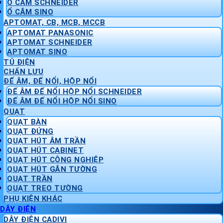
Ổ CẮM SCHNEIDER
Ổ CẮM SINO
APTOMAT, CB, MCB, MCCB
APTOMAT PANASONIC
APTOMAT SCHNEIDER
APTOMAT SINO
TỦ ĐIỆN
CHẤN LƯU
ĐẾ ÂM, ĐẾ NỔI, HỘP NỔI
ĐẾ ÂM ĐẾ NỔI HỘP NỔI SCHNEIDER
ĐẾ ÂM ĐẾ NỔI HỘP NỔI SINO
QUẠT
QUẠT BÀN
QUẠT ĐỨNG
QUẠT HÚT ÂM TRẦN
QUẠT HÚT CABINET
QUẠT HÚT CÔNG NGHIỆP
QUẠT HÚT GẮN TƯỜNG
QUẠT TRẦN
QUẠT TREO TƯỜNG
PHỤ KIỆN KHÁC
DÂY ĐIỆN
DÂY ĐIỆN CADIVI