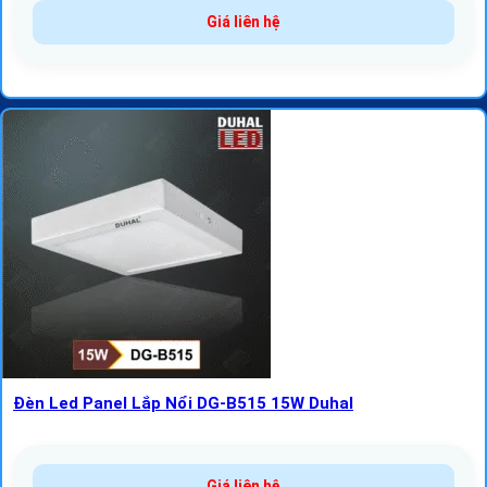
Giá liên hệ
Đèn Led Panel Lắp Nổi DG-B515 15W Duhal
Giá liên hệ