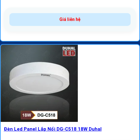
Giá liên hệ
Đèn Led Panel Lắp Nổi DG-C518 18W Duhal