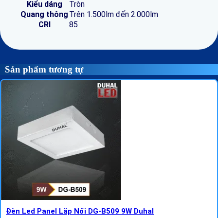
Kiểu dáng
Tròn
Quang thông
Trên 1.500lm đến 2.000lm
CRI
85
Sản phẩm tương tự
Đèn Led Panel Lắp Nổi DG-B509 9W Duhal