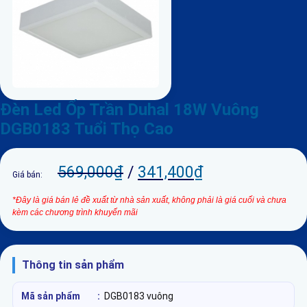
Đèn Led Ốp Trần Duhal 18W Vuông
DGB0183 Tuổi Thọ Cao
569,000
₫
/
341,400
₫
Giá bán:
*Đây là giá bán lẻ đề xuất từ nhà sản xuất, không phải là giá cuối và chưa
kèm các chương trình khuyến mãi
Thông tin sản phẩm
Mã sản phẩm
:
DGB0183 vuông