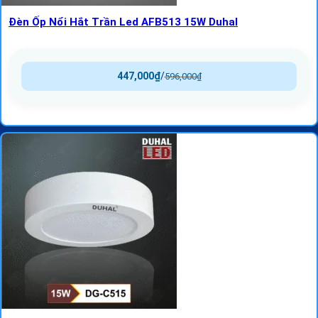
Đèn Ốp Nổi Hắt Trần Led AFB513 15W Duhal
447,000
₫
/
596,000
₫