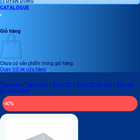
TUYỂN DỤNG
CATALOGUE
Giỏ hàng
Chưa có sản phẩm trong giỏ hàng.
Quay trở lại cửa hàng
Trang chủ
/
Sản phẩm
/
Đèn LED
/
Đèn LED ốp trần
/
Đèn led
ốp trần Duhal
-40%