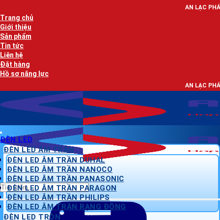
Bỏ
AN LẠC PHÁT - NHÀ PHÂN PHỐI
qua
Trang chủ
nội
Giới thiệu
dung
Sản phẩm
Tin tức
Liên hệ
Đặt hàng
Hồ sơ năng lực
AN LẠC PHÁT - NHÀ PHÂN PHỐI
ĐÈN LED
ĐÈN LED ÂM TRẦN
ĐÈN LED ÂM TRẦN DUHAL
ĐÈN LED ÂM TRẦN NANOCO
ĐÈN LED ÂM TRẦN PANASONIC
Tìm
ĐÈN LED ÂM TRẦN PARAGON
kiếm:
ĐÈN LED ÂM TRẦN PHILIPS
ĐÈN LED ÂM TRẦN RẠNG ĐÔNG
ĐÈN LED TRÒN