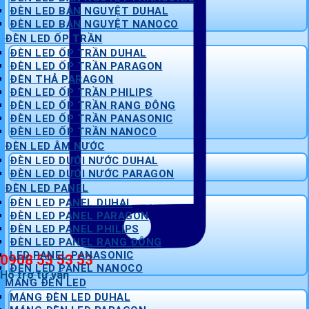
ĐÈN LED BÁN NGUYỆT DUHAL
ĐÈN LED BÁN NGUYỆT NANOCO
ĐÈN LED ỐP TRẦN
ĐÈN LED ỐP TRẦN DUHAL
ĐÈN LED ỐP TRẦN PARAGON
ĐÈN THẢ PARAGON
ĐÈN LED ỐP TRẦN PHILIPS
ĐÈN LED ỐP TRẦN RẠNG ĐÔNG
ĐÈN LED ỐP TRẦN PANASONIC
ĐÈN LED ỐP TRẦN NANOCO
ĐÈN LED ÂM NƯỚC
ĐÈN LED DƯỚI NƯỚC DUHAL
ĐÈN LED DƯỚI NƯỚC PARAGON
ĐÈN LED PANEL
ĐÈN LED PANEL DUHAL
ĐÈN LED PANEL PARAGON
ĐÈN LED PANEL PHILIPS
ĐÈN LED PANEL RẠNG ĐÔNG
LED PANEL PANASONIC
0908 53 53 53
ĐÈN LED PANEL NANOCO
Hỗ trợ tư vấn
MÁNG ĐÈN LED
MÁNG ĐÈN LED DUHAL