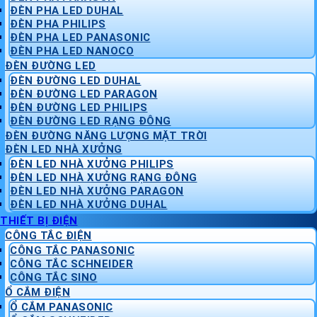
ĐÈN PHA LED DUHAL
ĐÈN PHA PHILIPS
ĐÈN PHA LED PANASONIC
ĐÈN PHA LED NANOCO
ĐÈN ĐƯỜNG LED
ĐÈN ĐƯỜNG LED DUHAL
ĐÈN ĐƯỜNG LED PARAGON
ĐÈN ĐƯỜNG LED PHILIPS
ĐÈN ĐƯỜNG LED RẠNG ĐÔNG
ĐÈN ĐƯỜNG NĂNG LƯỢNG MẶT TRỜI
ĐÈN LED NHÀ XƯỞNG
ĐÈN LED NHÀ XƯỞNG PHILIPS
ĐÈN LED NHÀ XƯỞNG RẠNG ĐÔNG
ĐÈN LED NHÀ XƯỞNG PARAGON
ĐÈN LED NHÀ XƯỞNG DUHAL
THIẾT BỊ ĐIỆN
CÔNG TẮC ĐIỆN
CÔNG TẮC PANASONIC
CÔNG TẮC SCHNEIDER
CÔNG TẮC SINO
Ổ CẮM ĐIỆN
Ổ CẮM PANASONIC