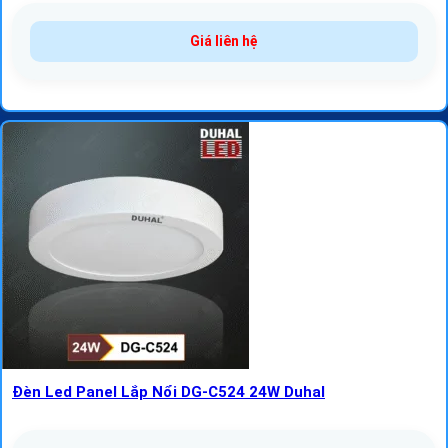
Giá liên hệ
Đèn Led Panel Lắp Nổi DG-C524 24W Duhal