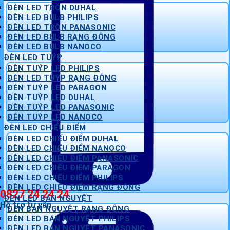
ĐÈN LED TRÒN DUHAL
ĐÈN LED BULB PHILIPS
ĐÈN LED TRÒN PANASONIC
ĐÈN LED BULB RẠNG ĐÔNG
ĐÈN LED BULB NANOCO
ĐÈN LED TUÝP
ĐÈN TUÝP LED PHILIPS
ĐÈN LED TUÝP RẠNG ĐÔNG
ĐÈN TUÝP LED PARAGON
ĐÈN TUÝP LED DUHAL
ĐÈN TUÝP LED PANASONIC
ĐÈN TUÝP LED NANOCO
ĐÈN LED CHIẾU ĐIỂM
ĐÈN LED CHIẾU ĐIỂM DUHAL
ĐÈN LED CHIẾU ĐIỂM NANOCO
ĐÈN LED CHIẾU ĐIỂM PANASONIC
ĐÈN LED CHIẾU ĐIỂM PARAGON
ĐÈN LED CHIẾU ĐIỂM PHILIPS
ĐÈN LED CHIẾU ĐIỂM RẠNG ĐÔNG
0827 24 24 24
ĐÈN LED BÁN NGUYỆT
Hỗ trợ tư vấn
ĐÈN BÁN NGUYỆT RẠNG ĐÔNG
ĐÈN LED BÁN NGUYỆT PHILIPS
ĐÈN LED BÁN NGUYỆT PANASONIC