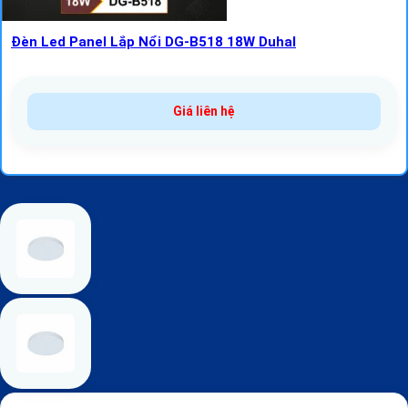
Đèn Led Panel Lắp Nổi DG-B518 18W Duhal
Giá liên hệ