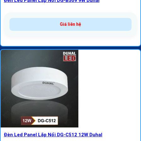
Đèn Led Panel Lắp Nổi DG-B509 9W Duhal
Giá liên hệ
Đèn Led Panel Lắp Nổi DG-C512 12W Duhal