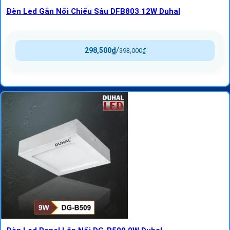
Đèn Led Gắn Nổi Chiếu Sâu DFB803 12W Duhal
298,500
₫
/
398,000
₫