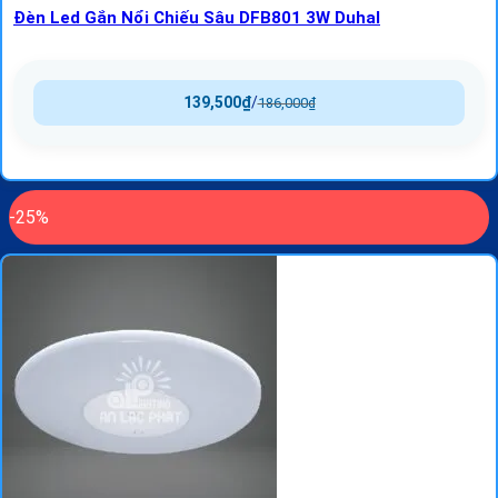
Đèn Led Gắn Nổi Chiếu Sâu DFB801 3W Duhal
139,500
₫
/
186,000
₫
-25%