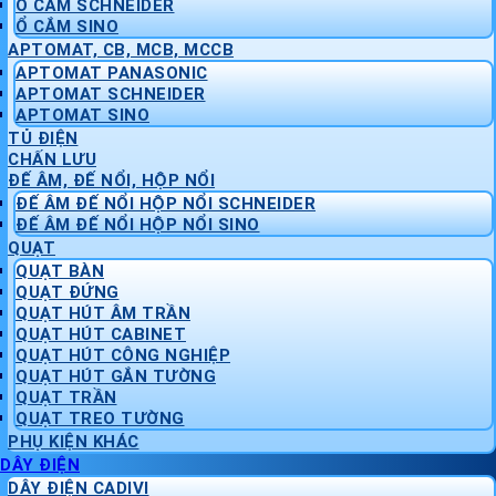
Ổ CẮM SCHNEIDER
Ổ CẮM SINO
APTOMAT, CB, MCB, MCCB
APTOMAT PANASONIC
APTOMAT SCHNEIDER
APTOMAT SINO
TỦ ĐIỆN
CHẤN LƯU
ĐẾ ÂM, ĐẾ NỔI, HỘP NỔI
ĐẾ ÂM ĐẾ NỔI HỘP NỔI SCHNEIDER
ĐẾ ÂM ĐẾ NỔI HỘP NỔI SINO
QUẠT
QUẠT BÀN
QUẠT ĐỨNG
QUẠT HÚT ÂM TRẦN
QUẠT HÚT CABINET
QUẠT HÚT CÔNG NGHIỆP
QUẠT HÚT GẮN TƯỜNG
QUẠT TRẦN
QUẠT TREO TƯỜNG
PHỤ KIỆN KHÁC
DÂY ĐIỆN
DÂY ĐIỆN CADIVI