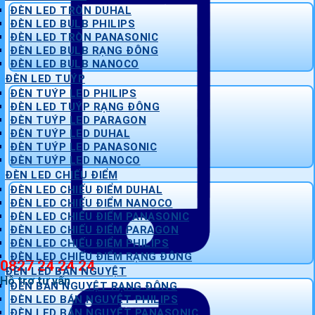
ĐÈN LED TRÒN DUHAL
ĐÈN LED BULB PHILIPS
ĐÈN LED TRÒN PANASONIC
ĐÈN LED BULB RẠNG ĐÔNG
ĐÈN LED BULB NANOCO
ĐÈN LED TUÝP
ĐÈN TUÝP LED PHILIPS
ĐÈN LED TUÝP RẠNG ĐÔNG
ĐÈN TUÝP LED PARAGON
ĐÈN TUÝP LED DUHAL
ĐÈN TUÝP LED PANASONIC
ĐÈN TUÝP LED NANOCO
ĐÈN LED CHIẾU ĐIỂM
ĐÈN LED CHIẾU ĐIỂM DUHAL
ĐÈN LED CHIẾU ĐIỂM NANOCO
ĐÈN LED CHIẾU ĐIỂM PANASONIC
ĐÈN LED CHIẾU ĐIỂM PARAGON
ĐÈN LED CHIẾU ĐIỂM PHILIPS
ĐÈN LED CHIẾU ĐIỂM RẠNG ĐÔNG
0827 24 24 24
ĐÈN LED BÁN NGUYỆT
Hỗ trợ tư vấn
ĐÈN BÁN NGUYỆT RẠNG ĐÔNG
ĐÈN LED BÁN NGUYỆT PHILIPS
ĐÈN LED BÁN NGUYỆT PANASONIC