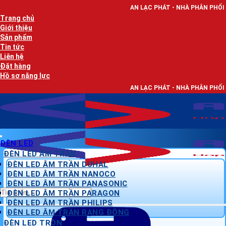
Bỏ
AN LẠC PHÁT - NHÀ PHÂN PHỐI THIẾT BỊ ĐIỆ
qua
Trang chủ
nội
Giới thiệu
dung
Sản phẩm
Tin tức
Liên hệ
Đặt hàng
Hồ sơ năng lực
AN LẠC PHÁT - NHÀ PHÂN PHỐI THIẾT BỊ ĐIỆ
ĐÈN LED
ĐÈN LED ÂM TRẦN
ĐÈN LED ÂM TRẦN DUHAL
ĐÈN LED ÂM TRẦN NANOCO
ĐÈN LED ÂM TRẦN PANASONIC
Tìm
ĐÈN LED ÂM TRẦN PARAGON
kiếm:
ĐÈN LED ÂM TRẦN PHILIPS
ĐÈN LED ÂM TRẦN RẠNG ĐÔNG
ĐÈN LED TRÒN