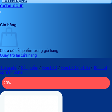
TUYỂN DỤNG
CATALOGUE
Giỏ hàng
Chưa có sản phẩm trong giỏ hàng.
Quay trở lại cửa hàng
Trang chủ
/
Sản phẩm
/
Đèn LED
/
Đèn LED ốp trần
/
Đèn led
ốp trần Duhal
-20%