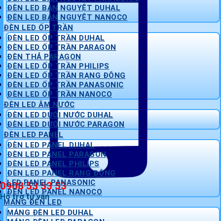
ĐÈN LED BÁN NGUYỆT DUHAL
ĐÈN LED BÁN NGUYỆT NANOCO
ĐÈN LED ỐP TRẦN
ĐÈN LED ỐP TRẦN DUHAL
ĐÈN LED ỐP TRẦN PARAGON
ĐÈN THẢ PARAGON
ĐÈN LED ỐP TRẦN PHILIPS
ĐÈN LED ỐP TRẦN RẠNG ĐÔNG
ĐÈN LED ỐP TRẦN PANASONIC
ĐÈN LED ỐP TRẦN NANOCO
ĐÈN LED ÂM NƯỚC
ĐÈN LED DƯỚI NƯỚC DUHAL
ĐÈN LED DƯỚI NƯỚC PARAGON
ĐÈN LED PANEL
ĐÈN LED PANEL DUHAL
ĐÈN LED PANEL PARAGON
ĐÈN LED PANEL PHILIPS
ĐÈN LED PANEL RẠNG ĐÔNG
LED PANEL PANASONIC
0908 53 53 53
ĐÈN LED PANEL NANOCO
Hỗ trợ tư vấn
MÁNG ĐÈN LED
MÁNG ĐÈN LED DUHAL