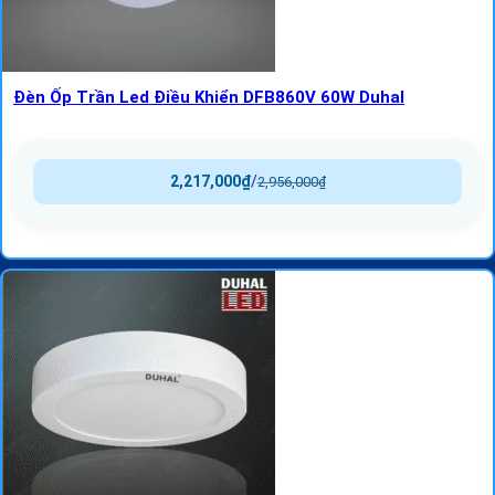
Đèn Ốp Trần Led Điều Khiển DFB860V 60W Duhal
2,217,000
₫
/
2,956,000
₫