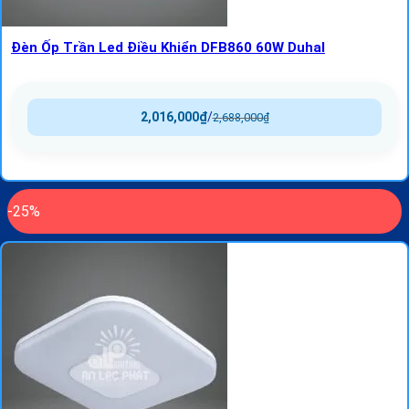
Đèn Ốp Trần Led Điều Khiển DFB860 60W Duhal
2,016,000
₫
/
2,688,000
₫
-25%