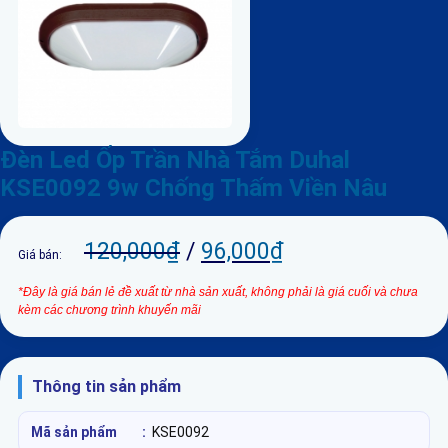
Đèn Led Ốp Trần Nhà Tắm Duhal
KSE0092 9w Chống Thấm Viền Nâu
120,000
₫
/
96,000
₫
Giá bán:
*Đây là giá bán lẻ đề xuất từ nhà sản xuất, không phải là giá cuối và chưa
kèm các chương trình khuyến mãi
Thông tin sản phẩm
Mã sản phẩm
:
KSE0092