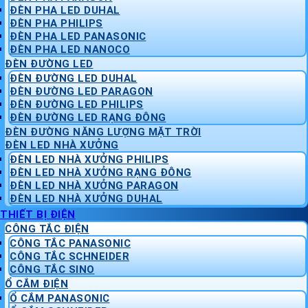
ĐÈN PHA LED DUHAL
ĐÈN PHA PHILIPS
ĐÈN PHA LED PANASONIC
ĐÈN PHA LED NANOCO
ĐÈN ĐƯỜNG LED
ĐÈN ĐƯỜNG LED DUHAL
ĐÈN ĐƯỜNG LED PARAGON
ĐÈN ĐƯỜNG LED PHILIPS
ĐÈN ĐƯỜNG LED RẠNG ĐÔNG
ĐÈN ĐƯỜNG NĂNG LƯỢNG MẶT TRỜI
ĐÈN LED NHÀ XƯỞNG
ĐÈN LED NHÀ XƯỞNG PHILIPS
ĐÈN LED NHÀ XƯỞNG RẠNG ĐÔNG
ĐÈN LED NHÀ XƯỞNG PARAGON
ĐÈN LED NHÀ XƯỞNG DUHAL
THIẾT BỊ ĐIỆN
CÔNG TẮC ĐIỆN
CÔNG TẮC PANASONIC
CÔNG TẮC SCHNEIDER
CÔNG TẮC SINO
Ổ CẮM ĐIỆN
Ổ CẮM PANASONIC