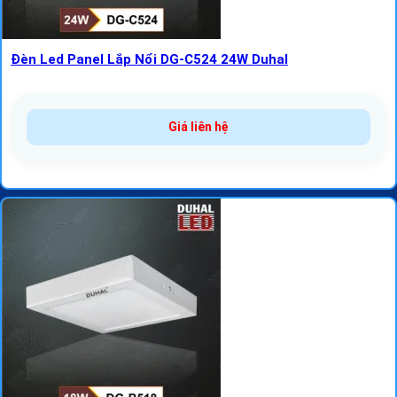
Đèn Led Panel Lắp Nổi DG-C524 24W Duhal
Giá liên hệ