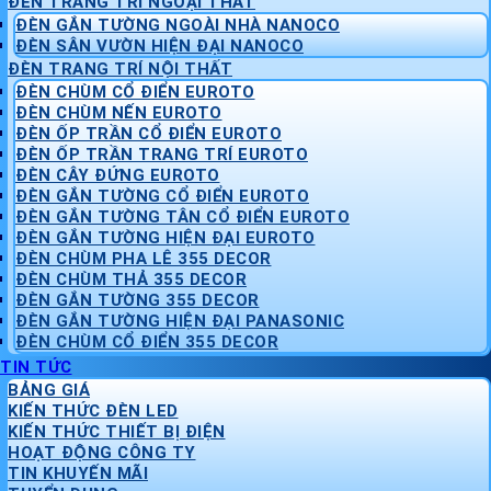
ĐÈN TRANG TRÍ NGOẠI THẤT
ĐÈN GẮN TƯỜNG NGOÀI NHÀ NANOCO
ĐÈN SÂN VƯỜN HIỆN ĐẠI NANOCO
ĐÈN TRANG TRÍ NỘI THẤT
ĐÈN CHÙM CỔ ĐIỂN EUROTO
ĐÈN CHÙM NẾN EUROTO
ĐÈN ỐP TRẦN CỔ ĐIỂN EUROTO
ĐÈN ỐP TRẦN TRANG TRÍ EUROTO
ĐÈN CÂY ĐỨNG EUROTO
ĐÈN GẮN TƯỜNG CỔ ĐIỂN EUROTO
ĐÈN GẮN TƯỜNG TÂN CỔ ĐIỂN EUROTO
ĐÈN GẮN TƯỜNG HIỆN ĐẠI EUROTO
ĐÈN CHÙM PHA LÊ 355 DECOR
ĐÈN CHÙM THẢ 355 DECOR
ĐÈN GẮN TƯỜNG 355 DECOR
ĐÈN GẮN TƯỜNG HIỆN ĐẠI PANASONIC
ĐÈN CHÙM CỔ ĐIỂN 355 DECOR
TIN TỨC
BẢNG GIÁ
KIẾN THỨC ĐÈN LED
KIẾN THỨC THIẾT BỊ ĐIỆN
HOẠT ĐỘNG CÔNG TY
TIN KHUYẾN MÃI