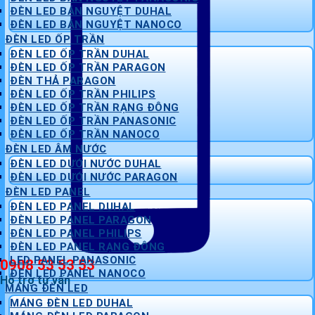
ĐÈN LED BÁN NGUYỆT DUHAL
ĐÈN LED BÁN NGUYỆT NANOCO
ĐÈN LED ỐP TRẦN
ĐÈN LED ỐP TRẦN DUHAL
ĐÈN LED ỐP TRẦN PARAGON
ĐÈN THẢ PARAGON
ĐÈN LED ỐP TRẦN PHILIPS
ĐÈN LED ỐP TRẦN RẠNG ĐÔNG
ĐÈN LED ỐP TRẦN PANASONIC
ĐÈN LED ỐP TRẦN NANOCO
ĐÈN LED ÂM NƯỚC
ĐÈN LED DƯỚI NƯỚC DUHAL
ĐÈN LED DƯỚI NƯỚC PARAGON
ĐÈN LED PANEL
ĐÈN LED PANEL DUHAL
ĐÈN LED PANEL PARAGON
ĐÈN LED PANEL PHILIPS
ĐÈN LED PANEL RẠNG ĐÔNG
LED PANEL PANASONIC
0908 53 53 53
ĐÈN LED PANEL NANOCO
Hỗ trợ tư vấn
MÁNG ĐÈN LED
MÁNG ĐÈN LED DUHAL