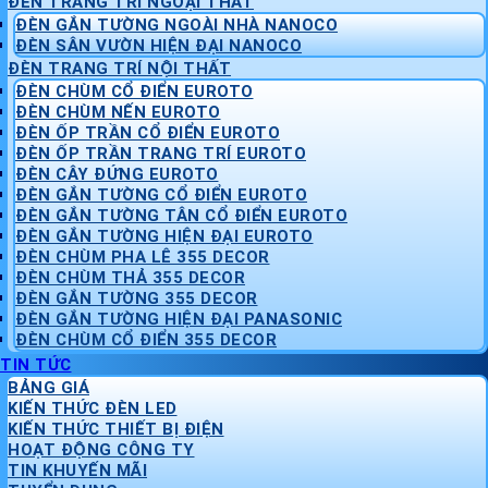
ĐÈN TRANG TRÍ NGOẠI THẤT
ĐÈN GẮN TƯỜNG NGOÀI NHÀ NANOCO
ĐÈN SÂN VƯỜN HIỆN ĐẠI NANOCO
ĐÈN TRANG TRÍ NỘI THẤT
ĐÈN CHÙM CỔ ĐIỂN EUROTO
ĐÈN CHÙM NẾN EUROTO
ĐÈN ỐP TRẦN CỔ ĐIỂN EUROTO
ĐÈN ỐP TRẦN TRANG TRÍ EUROTO
ĐÈN CÂY ĐỨNG EUROTO
ĐÈN GẮN TƯỜNG CỔ ĐIỂN EUROTO
ĐÈN GẮN TƯỜNG TÂN CỔ ĐIỂN EUROTO
ĐÈN GẮN TƯỜNG HIỆN ĐẠI EUROTO
ĐÈN CHÙM PHA LÊ 355 DECOR
ĐÈN CHÙM THẢ 355 DECOR
ĐÈN GẮN TƯỜNG 355 DECOR
ĐÈN GẮN TƯỜNG HIỆN ĐẠI PANASONIC
ĐÈN CHÙM CỔ ĐIỂN 355 DECOR
TIN TỨC
BẢNG GIÁ
KIẾN THỨC ĐÈN LED
KIẾN THỨC THIẾT BỊ ĐIỆN
HOẠT ĐỘNG CÔNG TY
TIN KHUYẾN MÃI