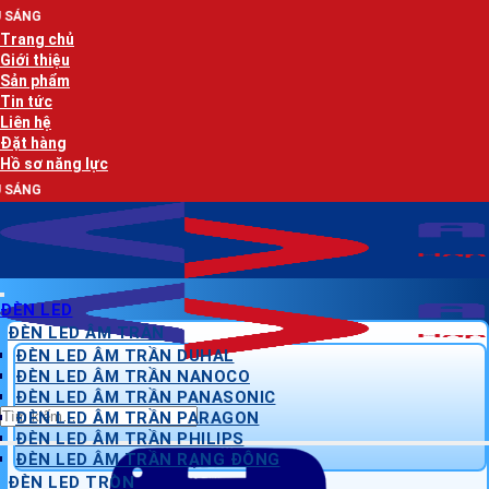
Bỏ
AN LẠC PH
qua
Trang chủ
nội
Giới thiệu
dung
Sản phẩm
Tin tức
Liên hệ
Đặt hàng
Hồ sơ năng lực
AN LẠC PH
ĐÈN LED
ĐÈN LED ÂM TRẦN
ĐÈN LED ÂM TRẦN DUHAL
ĐÈN LED ÂM TRẦN NANOCO
ĐÈN LED ÂM TRẦN PANASONIC
Tìm
ĐÈN LED ÂM TRẦN PARAGON
kiếm:
ĐÈN LED ÂM TRẦN PHILIPS
ĐÈN LED ÂM TRẦN RẠNG ĐÔNG
ĐÈN LED TRÒN