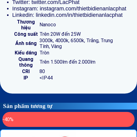
Twitter:
twitter.com/LacPhat
Instagram:
instagram.com/thietbidienanlacphat
Linkedin:
linkedin.com/in/thietbidienanlacphat
Thương
Nanoco
hiệu
Công suất
Trên 20W đến 25W
3000k, 4000k, 6500k, Trắng, Trung
Ánh sáng
Tính, Vàng
Kiểu dáng
Tròn
Quang
Trên 1.500lm đến 2.000lm
thông
CRI
80
IP
<IP44
Sản phẩm tương tự
-40%