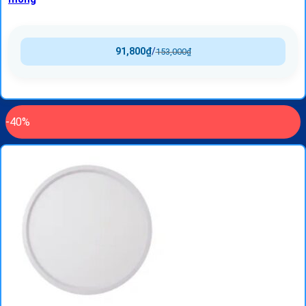
91,800
₫
/
153,000
₫
-40%