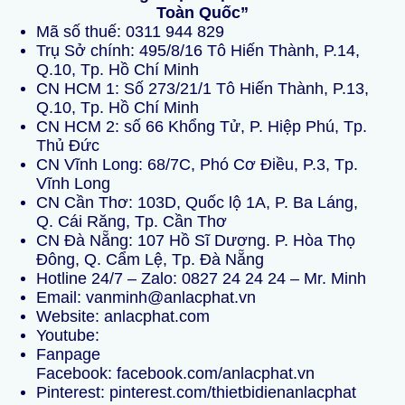
Toàn Quốc”
Mã số thuế: 0311 944 829
Trụ Sở chính: 495/8/16 Tô Hiến Thành, P.14,
Q.10, Tp. Hồ Chí Minh
CN HCM 1: Số 273/21/1 Tô Hiến Thành, P.13,
Q.10, Tp. Hồ Chí Minh
CN HCM 2: số 66 Khổng Tử, P. Hiệp Phú, Tp.
Thủ Đức
CN Vĩnh Long: 68/7C, Phó Cơ Điều, P.3, Tp.
Vĩnh Long
CN Cần Thơ: 103D, Quốc lộ 1A, P. Ba Láng,
Q. Cái Răng, Tp. Cần Thơ
CN Đà Nẵng: 107 Hồ Sĩ Dương. P. Hòa Thọ
Đông, Q. Cẩm Lệ, Tp. Đà Nẵng
Hotline 24/7 – Zalo:
0827 24 24 24
–
Mr. Minh
Email: vanminh@anlacphat.vn
Website:
anlacphat.com
Youtube:
Fanpage
Facebook:
facebook.com/anlacphat.vn
Pinterest:
pinterest.com/thietbidienanlacphat