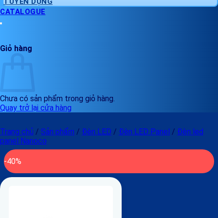
TUYỂN DỤNG
CATALOGUE
Giỏ hàng
Chưa có sản phẩm trong giỏ hàng.
Quay trở lại cửa hàng
Trang chủ
/
Sản phẩm
/
Đèn LED
/
Đèn LED Panel
/
Đèn led
panel Nanoco
-40%