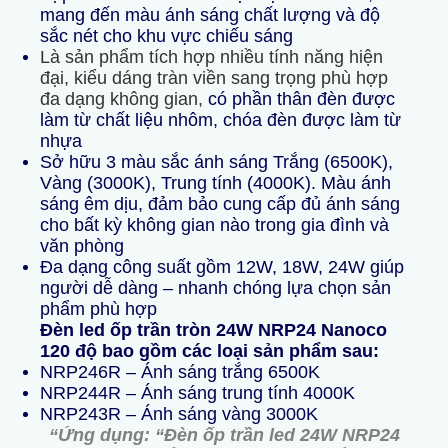
mang đến màu ánh sáng chất lượng và độ
sắc nét cho khu vực chiếu sáng
Là sản phẩm tích hợp nhiều tính năng hiện
đại, kiểu dáng tràn viền sang trọng phù hợp
đa dạng không gian,
có phần thân đèn được
làm từ chất liệu nhôm, chóa đèn được làm từ
nhựa
Sở hữu 3 màu sắc ánh sáng Trắng (6500K),
Vàng (3000K), Trung tính (4000K). Màu ánh
sáng êm dịu, đảm bảo cung cấp đủ ánh sáng
cho bất kỳ không gian nào trong gia đình và
văn phòng
Đa dạng công suất gồm 12W, 18W, 24W giúp
người dễ dàng – nhanh chóng lựa chọn sản
phẩm phù hợp
Đèn led ốp trần tròn 24W NRP24 Nanoco
120 độ
bao gồm các loại sản phẩm sau:
NRP246R – Ánh sáng trắng 6500K
NRP244R – Ánh sáng trung tính 4000K
NRP243R – Ánh sáng vàng 3000K
“Ứng dụng:
“Đ
èn ốp trần led 24W
NRP24