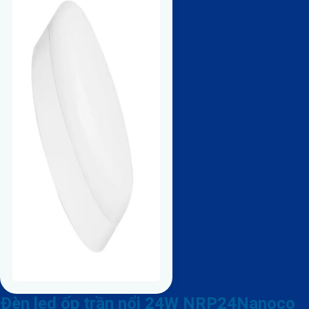
Đèn led ốp trần nổi 24W NRP24Nanoco