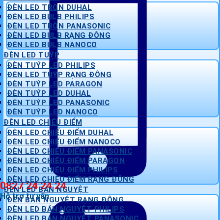
ĐÈN LED TRÒN DUHAL
ĐÈN LED BULB PHILIPS
ĐÈN LED TRÒN PANASONIC
ĐÈN LED BULB RẠNG ĐÔNG
ĐÈN LED BULB NANOCO
ĐÈN LED TUÝP
ĐÈN TUÝP LED PHILIPS
ĐÈN LED TUÝP RẠNG ĐÔNG
ĐÈN TUÝP LED PARAGON
ĐÈN TUÝP LED DUHAL
ĐÈN TUÝP LED PANASONIC
ĐÈN TUÝP LED NANOCO
ĐÈN LED CHIẾU ĐIỂM
ĐÈN LED CHIẾU ĐIỂM DUHAL
ĐÈN LED CHIẾU ĐIỂM NANOCO
ĐÈN LED CHIẾU ĐIỂM PANASONIC
ĐÈN LED CHIẾU ĐIỂM PARAGON
ĐÈN LED CHIẾU ĐIỂM PHILIPS
ĐÈN LED CHIẾU ĐIỂM RẠNG ĐÔNG
0827 24 24 24
ĐÈN LED BÁN NGUYỆT
Hỗ trợ tư vấn
ĐÈN BÁN NGUYỆT RẠNG ĐÔNG
ĐÈN LED BÁN NGUYỆT PHILIPS
ĐÈN LED BÁN NGUYỆT PANASONIC