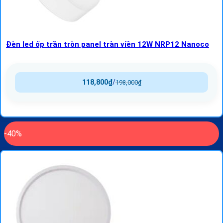
Đèn led ốp trần tròn panel tràn viền 12W NRP12 Nanoco
118,800
₫
/
198,000
₫
-40%