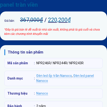
panel tràn viền
367,000
₫
/
220,200
₫
Giá bán:
*Đây là giá bán lẻ đề xuất từ nhà sản xuất, không phải là giá cuối và chưa
kèm các chương trình khuyến mãi
Thông tin sản phẩm
Mã sản phẩm
:
NPR246R/ NPR244R/ NPR243R
Đèn led ốp trần Nanoco
,
Đèn led panel
Danh mục
:
Nanoco
Thương hiệu
:
Nanoco
Bảo hành
:
2 năm