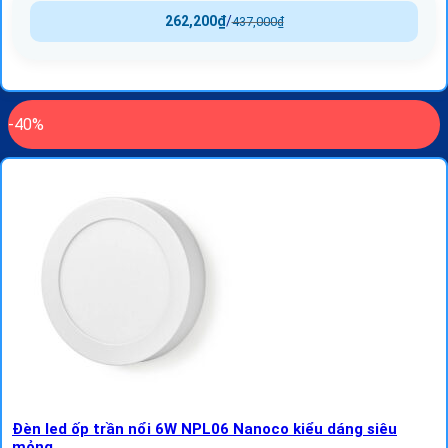
262,200
₫
/
437,000
₫
-40%
Đèn led ốp trần nổi 6W NPL06 Nanoco kiểu dáng siêu
mỏng