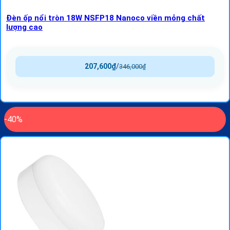
Đèn ốp nổi tròn 18W NSFP18 Nanoco viền mỏng chất
lượng cao
207,600
₫
/
346,000
₫
-40%