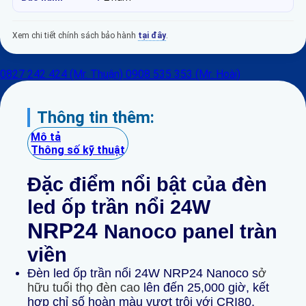
Xem chi tiết chính sách bảo hành
tại đây
.
0827 242 424 (Mr. Thuận)
0908 535 353 (Mr. Hoài)
Thông tin thêm:
Mô tả
Thông số kỹ thuật
Đặc điểm nổi bật của đèn
led ốp trần nổi 24W
NRP24
Nanoco panel tràn
viền
Đèn led ốp trần nổi 24W NRP24 Nanoco s
ở
hữu tuổi thọ đèn cao
lên đến 25,000 giờ, kết
hợp chỉ số hoàn màu vượt trội với CRI80,