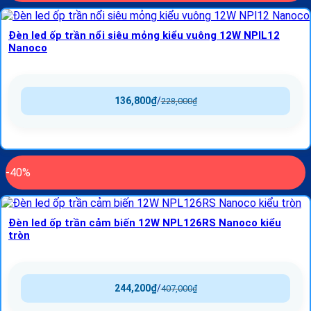
Đèn led ốp trần nổi siêu mỏng kiểu vuông 12W NPlL12
Nanoco
136,800
₫
/
228,000
₫
-40%
Đèn led ốp trần cảm biến 12W NPL126RS Nanoco kiểu
tròn
244,200
₫
/
407,000
₫