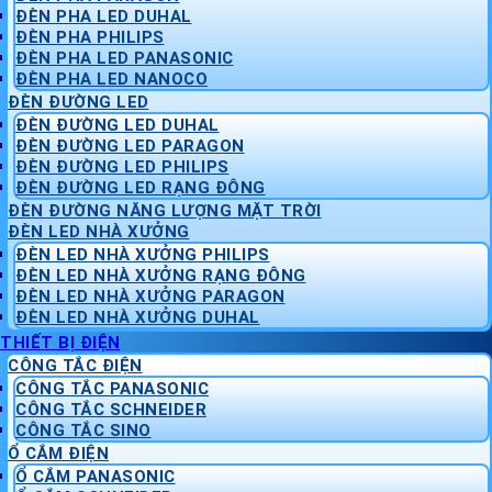
ĐÈN PHA LED DUHAL
ĐÈN PHA PHILIPS
ĐÈN PHA LED PANASONIC
ĐÈN PHA LED NANOCO
ĐÈN ĐƯỜNG LED
ĐÈN ĐƯỜNG LED DUHAL
ĐÈN ĐƯỜNG LED PARAGON
ĐÈN ĐƯỜNG LED PHILIPS
ĐÈN ĐƯỜNG LED RẠNG ĐÔNG
ĐÈN ĐƯỜNG NĂNG LƯỢNG MẶT TRỜI
ĐÈN LED NHÀ XƯỞNG
ĐÈN LED NHÀ XƯỞNG PHILIPS
ĐÈN LED NHÀ XƯỞNG RẠNG ĐÔNG
ĐÈN LED NHÀ XƯỞNG PARAGON
ĐÈN LED NHÀ XƯỞNG DUHAL
THIẾT BỊ ĐIỆN
CÔNG TẮC ĐIỆN
CÔNG TẮC PANASONIC
CÔNG TẮC SCHNEIDER
CÔNG TẮC SINO
Ổ CẮM ĐIỆN
Ổ CẮM PANASONIC