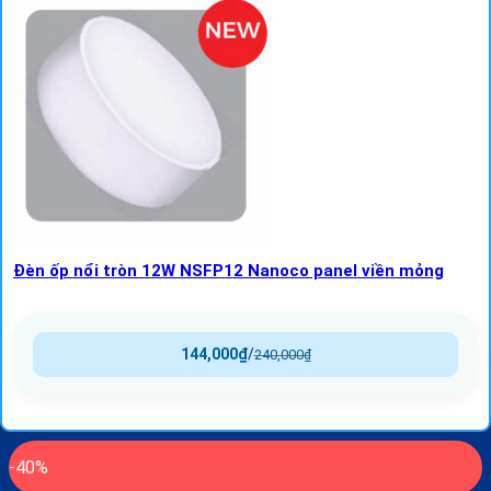
Đèn ốp nổi tròn 12W NSFP12 Nanoco panel viền mỏng
144,000
₫
/
240,000
₫
-40%