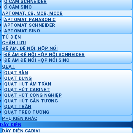
Ổ CẮM SCHNEIDER
Ổ CẮM SINO
APTOMAT, CB, MCB, MCCB
APTOMAT PANASONIC
APTOMAT SCHNEIDER
APTOMAT SINO
TỦ ĐIỆN
CHẤN LƯU
ĐẾ ÂM, ĐẾ NỔI, HỘP NỔI
ĐẾ ÂM ĐẾ NỔI HỘP NỔI SCHNEIDER
ĐẾ ÂM ĐẾ NỔI HỘP NỔI SINO
QUẠT
QUẠT BÀN
QUẠT ĐỨNG
QUẠT HÚT ÂM TRẦN
QUẠT HÚT CABINET
QUẠT HÚT CÔNG NGHIỆP
QUẠT HÚT GẮN TƯỜNG
QUẠT TRẦN
QUẠT TREO TƯỜNG
PHỤ KIỆN KHÁC
DÂY ĐIỆN
DÂY ĐIỆN CADIVI