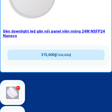
Đèn downlight led gắn nổi panel viền mỏng 24W NSFP24
Nanoco
315,600
₫
/
526,000
₫