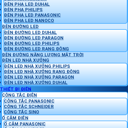
ĐÈN PHA LED DUHAL
ĐÈN PHA PHILIPS
ĐÈN PHA LED PANASONIC
ĐÈN PHA LED NANOCO
ĐÈN ĐƯỜNG LED
ĐÈN ĐƯỜNG LED DUHAL
ĐÈN ĐƯỜNG LED PARAGON
ĐÈN ĐƯỜNG LED PHILIPS
ĐÈN ĐƯỜNG LED RẠNG ĐÔNG
ĐÈN ĐƯỜNG NĂNG LƯỢNG MẶT TRỜI
ĐÈN LED NHÀ XƯỞNG
ĐÈN LED NHÀ XƯỞNG PHILIPS
ĐÈN LED NHÀ XƯỞNG RẠNG ĐÔNG
ĐÈN LED NHÀ XƯỞNG PARAGON
ĐÈN LED NHÀ XƯỞNG DUHAL
THIẾT BỊ ĐIỆN
CÔNG TẮC ĐIỆN
CÔNG TẮC PANASONIC
CÔNG TẮC SCHNEIDER
CÔNG TẮC SINO
Ổ CẮM ĐIỆN
Ổ CẮM PANASONIC