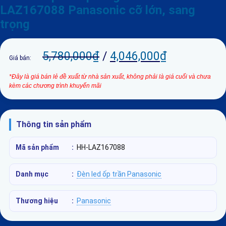
LAZ167088 Panasonic cỡ lớn, sang
trọng
5,780,000
₫
/
4,046,000
₫
Giá bán:
*Đây là giá bán lẻ đề xuất từ nhà sản xuất, không phải là giá cuối và chưa
kèm các chương trình khuyến mãi
Thông tin sản phẩm
Mã sản phẩm
:
HH-LAZ167088
Danh mục
:
Đèn led ốp trần Panasonic
Thương hiệu
:
Panasonic