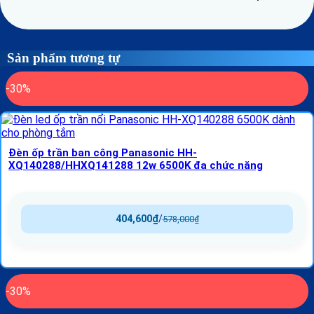
Sản phẩm tương tự
-30%
Đèn ốp trần ban công Panasonic HH-
XQ140288/HHXQ141288 12w 6500K đa chức năng
404,600
₫
/
578,000
₫
-30%