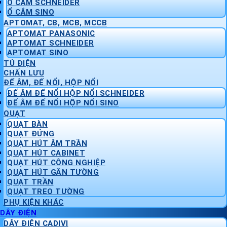
Ổ CẮM SCHNEIDER
Ổ CẮM SINO
APTOMAT, CB, MCB, MCCB
APTOMAT PANASONIC
APTOMAT SCHNEIDER
APTOMAT SINO
TỦ ĐIỆN
CHẤN LƯU
ĐẾ ÂM, ĐẾ NỔI, HỘP NỔI
ĐẾ ÂM ĐẾ NỔI HỘP NỔI SCHNEIDER
ĐẾ ÂM ĐẾ NỔI HỘP NỔI SINO
QUẠT
QUẠT BÀN
QUẠT ĐỨNG
QUẠT HÚT ÂM TRẦN
QUẠT HÚT CABINET
QUẠT HÚT CÔNG NGHIỆP
QUẠT HÚT GẮN TƯỜNG
QUẠT TRẦN
QUẠT TREO TƯỜNG
PHỤ KIỆN KHÁC
DÂY ĐIỆN
DÂY ĐIỆN CADIVI