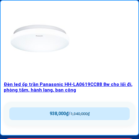
Đèn led ốp trần Panasonic HH-LA0619CC88 8w cho lối đi,
phòng tắm, hành lang, ban công
938,000
₫
/
1,340,000
₫