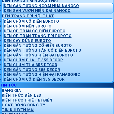
ĐÈN TRANG TRÍ NGOẠI THẤT
ĐÈN GẮN TƯỜNG NGOÀI NHÀ NANOCO
ĐÈN SÂN VƯỜN HIỆN ĐẠI NANOCO
ĐÈN TRANG TRÍ NỘI THẤT
ĐÈN CHÙM CỔ ĐIỂN EUROTO
ĐÈN CHÙM NẾN EUROTO
ĐÈN ỐP TRẦN CỔ ĐIỂN EUROTO
ĐÈN ỐP TRẦN TRANG TRÍ EUROTO
ĐÈN CÂY ĐỨNG EUROTO
ĐÈN GẮN TƯỜNG CỔ ĐIỂN EUROTO
ĐÈN GẮN TƯỜNG TÂN CỔ ĐIỂN EUROTO
ĐÈN GẮN TƯỜNG HIỆN ĐẠI EUROTO
ĐÈN CHÙM PHA LÊ 355 DECOR
ĐÈN CHÙM THẢ 355 DECOR
ĐÈN GẮN TƯỜNG 355 DECOR
ĐÈN GẮN TƯỜNG HIỆN ĐẠI PANASONIC
ĐÈN CHÙM CỔ ĐIỂN 355 DECOR
TIN TỨC
BẢNG GIÁ
KIẾN THỨC ĐÈN LED
KIẾN THỨC THIẾT BỊ ĐIỆN
HOẠT ĐỘNG CÔNG TY
TIN KHUYẾN MÃI