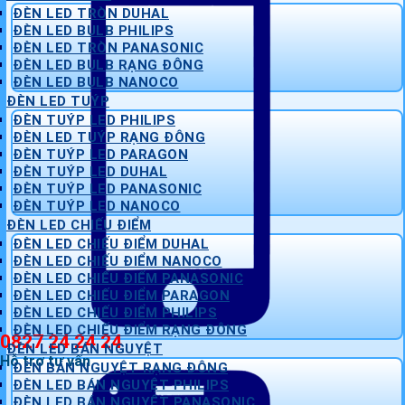
ĐÈN LED TRÒN DUHAL
ĐÈN LED BULB PHILIPS
ĐÈN LED TRÒN PANASONIC
ĐÈN LED BULB RẠNG ĐÔNG
ĐÈN LED BULB NANOCO
ĐÈN LED TUÝP
ĐÈN TUÝP LED PHILIPS
ĐÈN LED TUÝP RẠNG ĐÔNG
ĐÈN TUÝP LED PARAGON
ĐÈN TUÝP LED DUHAL
ĐÈN TUÝP LED PANASONIC
ĐÈN TUÝP LED NANOCO
ĐÈN LED CHIẾU ĐIỂM
ĐÈN LED CHIẾU ĐIỂM DUHAL
ĐÈN LED CHIẾU ĐIỂM NANOCO
ĐÈN LED CHIẾU ĐIỂM PANASONIC
ĐÈN LED CHIẾU ĐIỂM PARAGON
ĐÈN LED CHIẾU ĐIỂM PHILIPS
ĐÈN LED CHIẾU ĐIỂM RẠNG ĐÔNG
0827 24 24 24
ĐÈN LED BÁN NGUYỆT
Hỗ trợ tư vấn
ĐÈN BÁN NGUYỆT RẠNG ĐÔNG
ĐÈN LED BÁN NGUYỆT PHILIPS
ĐÈN LED BÁN NGUYỆT PANASONIC