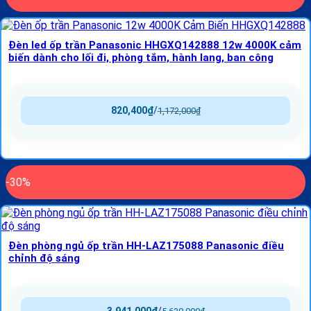
Đèn led ốp trần Panasonic HHGXQ142888 12w 4000K cảm
biến dành cho lối đi, phòng tắm, hành lang, ban công
820,400
₫
/
1,172,000
₫
-30%
Đèn phòng ngủ ốp trần HH-LAZ175088 Panasonic điều
chỉnh độ sáng