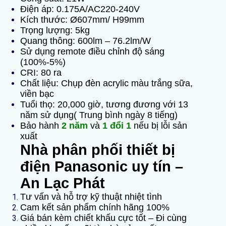
Điện áp: 0.175A/AC220-240V
Kích thước: Ø607mm/ H99mm
Trọng lượng: 5kg
Quang thông: 600lm – 76.2lm/W
Sử dụng remote điều chỉnh độ sáng
(100%-5%)
CRI: 80 ra
Chất liệu: Chụp đèn acrylic màu trắng sữa,
viền bạc
Tuổi thọ: 20,000 giờ, tương đương với 13
năm sử dụng( Trung bình ngày 8 tiếng)
Bảo hành
2 năm
và
1 đổi 1
nếu bị lỗi sản
xuất
Nhà
phân phối thiết bị
điện
Panasonic uy tín –
An Lạc Phát
Tư vấn và hỗ trợ kỹ thuật nhiệt tình
Cam kết sản phẩm chính hãng 100%
Giá bán kèm chiết khấu cực tốt – Đi cùng