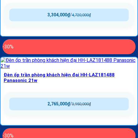
3,304,000
₫
/
4,720,000
₫
-30%
Đèn ốp trần phòng khách hiện đại HH-LAZ181488
Panasonic 21w
2,765,000
₫
/
3,950,000
₫
-30%