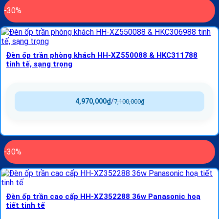
-30%
Đèn ốp trần phòng khách HH‑XZ550088 & HKC311788
tinh tế, sạng trọng
4,970,000
₫
/
7,100,000
₫
-30%
Đèn ốp trần cao cấp HH-XZ352288 36w Panasonic hoạ
tiết tinh tế