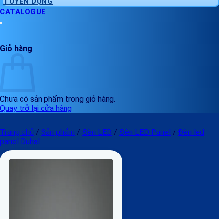
TUYỂN DỤNG
CATALOGUE
Giỏ hàng
Chưa có sản phẩm trong giỏ hàng.
Quay trở lại cửa hàng
Trang chủ
/
Sản phẩm
/
Đèn LED
/
Đèn LED Panel
/
Đèn led
panel Duhal