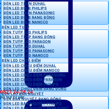
ĐÈN LED TRÒN DUHAL
ĐÈN LED BULB PHILIPS
ĐÈN LED TRÒN PANASONIC
ĐÈN LED BULB RẠNG ĐÔNG
ĐÈN LED BULB NANOCO
ĐÈN LED TUÝP
ĐÈN TUÝP LED PHILIPS
ĐÈN LED TUÝP RẠNG ĐÔNG
ĐÈN TUÝP LED PARAGON
ĐÈN TUÝP LED DUHAL
ĐÈN TUÝP LED PANASONIC
ĐÈN TUÝP LED NANOCO
ĐÈN LED CHIẾU ĐIỂM
ĐÈN LED CHIẾU ĐIỂM DUHAL
ĐÈN LED CHIẾU ĐIỂM NANOCO
ĐÈN LED CHIẾU ĐIỂM PANASONIC
ĐÈN LED CHIẾU ĐIỂM PARAGON
ĐÈN LED CHIẾU ĐIỂM PHILIPS
ĐÈN LED CHIẾU ĐIỂM RẠNG ĐÔNG
0827 24 24 24
ĐÈN LED BÁN NGUYỆT
Hỗ trợ tư vấn
ĐÈN BÁN NGUYỆT RẠNG ĐÔNG
ĐÈN LED BÁN NGUYỆT PHILIPS
ĐÈN LED BÁN NGUYỆT PANASONIC