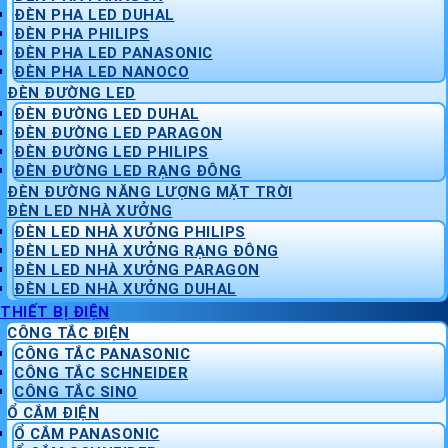
ĐÈN PHA LED DUHAL
ĐÈN PHA PHILIPS
ĐÈN PHA LED PANASONIC
ĐÈN PHA LED NANOCO
ĐÈN ĐƯỜNG LED
ĐÈN ĐƯỜNG LED DUHAL
ĐÈN ĐƯỜNG LED PARAGON
ĐÈN ĐƯỜNG LED PHILIPS
ĐÈN ĐƯỜNG LED RẠNG ĐÔNG
ĐÈN ĐƯỜNG NĂNG LƯỢNG MẶT TRỜI
ĐÈN LED NHÀ XƯỞNG
ĐÈN LED NHÀ XƯỞNG PHILIPS
ĐÈN LED NHÀ XƯỞNG RẠNG ĐÔNG
ĐÈN LED NHÀ XƯỞNG PARAGON
ĐÈN LED NHÀ XƯỞNG DUHAL
THIẾT BỊ ĐIỆN
CÔNG TẮC ĐIỆN
CÔNG TẮC PANASONIC
CÔNG TẮC SCHNEIDER
CÔNG TẮC SINO
Ổ CẮM ĐIỆN
Ổ CẮM PANASONIC