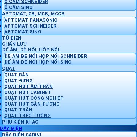
Ổ CẮM SCHNEIDER
Ổ CẮM SINO
APTOMAT, CB, MCB, MCCB
APTOMAT PANASONIC
APTOMAT SCHNEIDER
APTOMAT SINO
TỦ ĐIỆN
CHẤN LƯU
ĐẾ ÂM, ĐẾ NỔI, HỘP NỔI
ĐẾ ÂM ĐẾ NỔI HỘP NỔI SCHNEIDER
ĐẾ ÂM ĐẾ NỔI HỘP NỔI SINO
QUẠT
QUẠT BÀN
QUẠT ĐỨNG
QUẠT HÚT ÂM TRẦN
QUẠT HÚT CABINET
QUẠT HÚT CÔNG NGHIỆP
QUẠT HÚT GẮN TƯỜNG
QUẠT TRẦN
QUẠT TREO TƯỜNG
PHỤ KIỆN KHÁC
DÂY ĐIỆN
DÂY ĐIỆN CADIVI