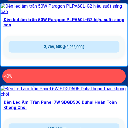
Đèn led âm trần 50W Paragon PLPA60L-G2 hiệu suất sáng
cao
2,756,600
₫
/
3,938,000
₫
-40%
Đèn Led Âm Trần Panel 7W SDGD506 Duhal Hoàn Toàn
Không Chói