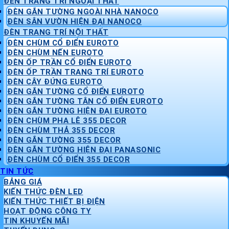
ĐÈN TRANG TRÍ NGOẠI THẤT
ĐÈN GẮN TƯỜNG NGOÀI NHÀ NANOCO
ĐÈN SÂN VƯỜN HIỆN ĐẠI NANOCO
ĐÈN TRANG TRÍ NỘI THẤT
ĐÈN CHÙM CỔ ĐIỂN EUROTO
ĐÈN CHÙM NẾN EUROTO
ĐÈN ỐP TRẦN CỔ ĐIỂN EUROTO
ĐÈN ỐP TRẦN TRANG TRÍ EUROTO
ĐÈN CÂY ĐỨNG EUROTO
ĐÈN GẮN TƯỜNG CỔ ĐIỂN EUROTO
ĐÈN GẮN TƯỜNG TÂN CỔ ĐIỂN EUROTO
ĐÈN GẮN TƯỜNG HIỆN ĐẠI EUROTO
ĐÈN CHÙM PHA LÊ 355 DECOR
ĐÈN CHÙM THẢ 355 DECOR
ĐÈN GẮN TƯỜNG 355 DECOR
ĐÈN GẮN TƯỜNG HIỆN ĐẠI PANASONIC
ĐÈN CHÙM CỔ ĐIỂN 355 DECOR
TIN TỨC
BẢNG GIÁ
KIẾN THỨC ĐÈN LED
KIẾN THỨC THIẾT BỊ ĐIỆN
HOẠT ĐỘNG CÔNG TY
TIN KHUYẾN MÃI