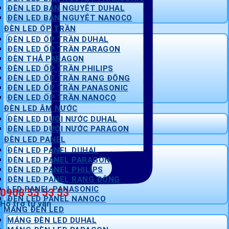
ĐÈN LED BÁN NGUYỆT DUHAL
ĐÈN LED BÁN NGUYỆT NANOCO
ĐÈN LED ỐP TRẦN
ĐÈN LED ỐP TRẦN DUHAL
ĐÈN LED ỐP TRẦN PARAGON
ĐÈN THẢ PARAGON
ĐÈN LED ỐP TRẦN PHILIPS
ĐÈN LED ỐP TRẦN RẠNG ĐÔNG
ĐÈN LED ỐP TRẦN PANASONIC
ĐÈN LED ỐP TRẦN NANOCO
ĐÈN LED ÂM NƯỚC
ĐÈN LED DƯỚI NƯỚC DUHAL
ĐÈN LED DƯỚI NƯỚC PARAGON
ĐÈN LED PANEL
ĐÈN LED PANEL DUHAL
ĐÈN LED PANEL PARAGON
ĐÈN LED PANEL PHILIPS
ĐÈN LED PANEL RẠNG ĐÔNG
LED PANEL PANASONIC
0908 53 53 53
ĐÈN LED PANEL NANOCO
Hỗ trợ tư vấn
MÁNG ĐÈN LED
MÁNG ĐÈN LED DUHAL