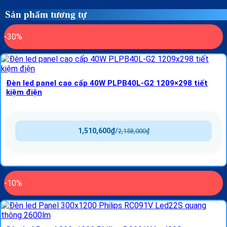
Sản phẩm tương tự
-30%
Đèn led panel cao cấp 40W PLPB40L-G2 1209×298 tiết
kiệm điện
1,510,600
₫
/
2,158,000
₫
-10%