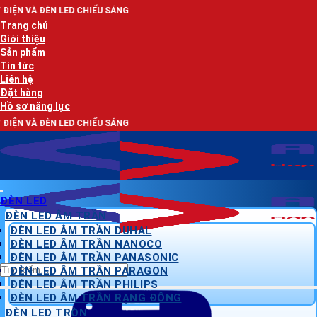
Bỏ
D CHIẾU SÁNG
qua
Trang chủ
nội
Giới thiệu
dung
Sản phẩm
Tin tức
Liên hệ
Đặt hàng
Hồ sơ năng lực
D CHIẾU SÁNG
ĐÈN LED
ĐÈN LED ÂM TRẦN
ĐÈN LED ÂM TRẦN DUHAL
ĐÈN LED ÂM TRẦN NANOCO
ĐÈN LED ÂM TRẦN PANASONIC
Tìm
ĐÈN LED ÂM TRẦN PARAGON
kiếm:
ĐÈN LED ÂM TRẦN PHILIPS
ĐÈN LED ÂM TRẦN RẠNG ĐÔNG
ĐÈN LED TRÒN