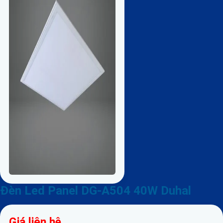
Đèn Led Panel DG-A504 40W Duhal
Giá liên hệ