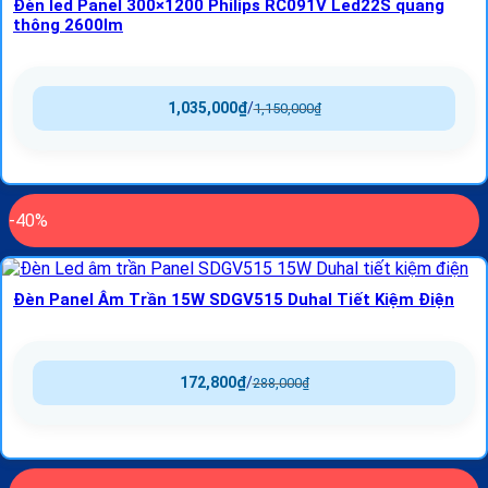
Đèn led Panel 300×1200 Philips RC091V Led22S quang
thông 2600lm
1,035,000
₫
/
1,150,000
₫
-40%
Đèn Panel Âm Trần 15W SDGV515 Duhal Tiết Kiệm Điện
172,800
₫
/
288,000
₫