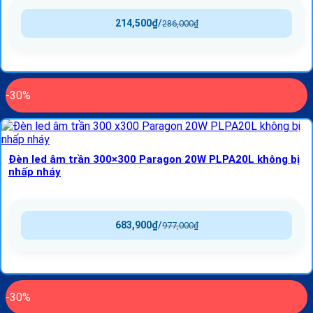
214,500
₫
/
286,000
₫
-30%
Đèn led âm trần 300×300 Paragon 20W PLPA20L không bị
nhấp nháy
683,900
₫
/
977,000
₫
-30%