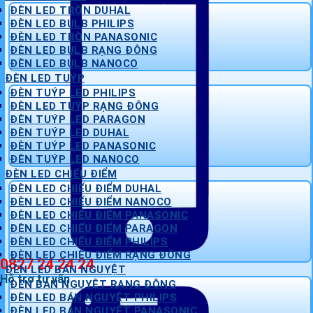
ĐÈN LED TRÒN DUHAL
ĐÈN LED BULB PHILIPS
ĐÈN LED TRÒN PANASONIC
ĐÈN LED BULB RẠNG ĐÔNG
ĐÈN LED BULB NANOCO
ĐÈN LED TUÝP
ĐÈN TUÝP LED PHILIPS
ĐÈN LED TUÝP RẠNG ĐÔNG
ĐÈN TUÝP LED PARAGON
ĐÈN TUÝP LED DUHAL
ĐÈN TUÝP LED PANASONIC
ĐÈN TUÝP LED NANOCO
ĐÈN LED CHIẾU ĐIỂM
ĐÈN LED CHIẾU ĐIỂM DUHAL
ĐÈN LED CHIẾU ĐIỂM NANOCO
ĐÈN LED CHIẾU ĐIỂM PANASONIC
ĐÈN LED CHIẾU ĐIỂM PARAGON
ĐÈN LED CHIẾU ĐIỂM PHILIPS
ĐÈN LED CHIẾU ĐIỂM RẠNG ĐÔNG
0827 24 24 24
ĐÈN LED BÁN NGUYỆT
Hỗ trợ tư vấn
ĐÈN BÁN NGUYỆT RẠNG ĐÔNG
ĐÈN LED BÁN NGUYỆT PHILIPS
ĐÈN LED BÁN NGUYỆT PANASONIC