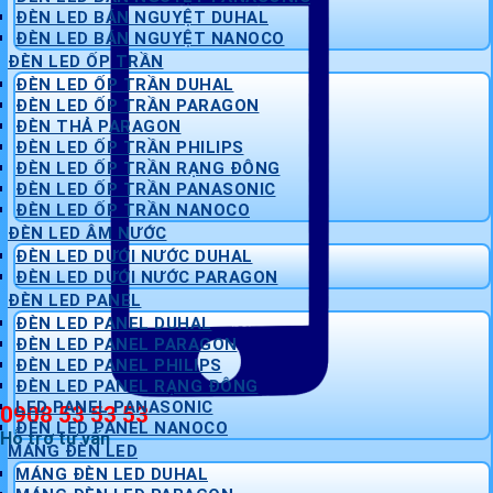
ĐÈN LED BÁN NGUYỆT DUHAL
ĐÈN LED BÁN NGUYỆT NANOCO
ĐÈN LED ỐP TRẦN
ĐÈN LED ỐP TRẦN DUHAL
ĐÈN LED ỐP TRẦN PARAGON
ĐÈN THẢ PARAGON
ĐÈN LED ỐP TRẦN PHILIPS
ĐÈN LED ỐP TRẦN RẠNG ĐÔNG
ĐÈN LED ỐP TRẦN PANASONIC
ĐÈN LED ỐP TRẦN NANOCO
ĐÈN LED ÂM NƯỚC
ĐÈN LED DƯỚI NƯỚC DUHAL
ĐÈN LED DƯỚI NƯỚC PARAGON
ĐÈN LED PANEL
ĐÈN LED PANEL DUHAL
ĐÈN LED PANEL PARAGON
ĐÈN LED PANEL PHILIPS
ĐÈN LED PANEL RẠNG ĐÔNG
LED PANEL PANASONIC
0908 53 53 53
ĐÈN LED PANEL NANOCO
Hỗ trợ tư vấn
MÁNG ĐÈN LED
MÁNG ĐÈN LED DUHAL