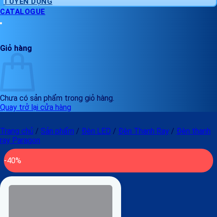
TUYỂN DỤNG
CATALOGUE
Giỏ hàng
Chưa có sản phẩm trong giỏ hàng.
Quay trở lại cửa hàng
Trang chủ
/
Sản phẩm
/
Đèn LED
/
Đèn Thanh Ray
/
Đèn thanh
ray Paragon
-40%