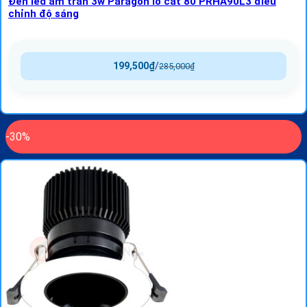
Đèn led âm trần 3w Paragon lỗ cắt 80 PRHA90L3 điều
chỉnh độ sáng
199,500
₫
/
285,000
₫
-30%