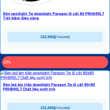
Đèn spotlight 7w downlight Paragon lỗ cắt 80 PRHA90L7
Tiết kiệm điện năng
222,600
₫
/
318,000
₫
-30%
Đèn led âm trần downlight Paragon 7w lỗ cắt 80×80
PRHB90L7 Chất liệu vượt trội
222,600
₫
/
318,000
₫