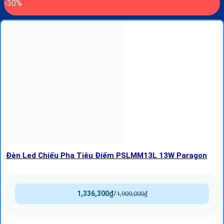
-30%
Đèn Led Chiếu Pha Tiêu Điểm PSLMM13L 13W Paragon
1,336,300
₫
/
1,909,000
₫