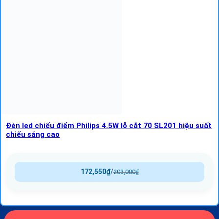
Đèn led chiếu điểm Philips 4.5W lỗ cắt 70 SL201 hiệu suất
chiếu sáng cao
172,550
₫
/
203,000
₫