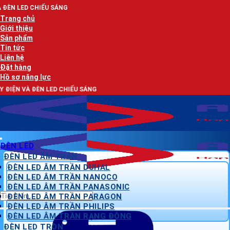
Bỏ
SÁNG
qua
Trang chủ
nội
Giới thiệu
dung
Sản phẩm
Tin tức
Liên hệ
Đặt hàng
Hồ sơ năng lực
ED CHIẾU SÁNG
ĐÈN LED
ĐÈN LED ÂM TRẦN
ĐÈN LED ÂM TRẦN DUHAL
ĐÈN LED ÂM TRẦN NANOCO
ĐÈN LED ÂM TRẦN PANASONIC
Tìm
ĐÈN LED ÂM TRẦN PARAGON
kiếm:
ĐÈN LED ÂM TRẦN PHILIPS
ĐÈN LED ÂM TRẦN RẠNG ĐÔNG
ĐÈN LED TRÒN