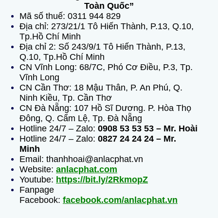
Toàn Quốc”
Mã số thuế: 0311 944 829
Địa chỉ: 273/21/1 Tô Hiến Thành, P.13, Q.10,
Tp.Hồ Chí Minh
Địa chỉ 2: Số 243/9/1 Tô Hiến Thành, P.13,
Q.10, Tp.Hồ Chí Minh
CN Vĩnh Long: 68/7C, Phó Cơ Điều, P.3, Tp.
Vĩnh Long
CN Cần Thơ: 18 Mậu Thân, P. An Phú, Q.
Ninh Kiều, Tp. Cần Thơ
CN Đà Nẵng: 107 Hồ Sĩ Dương. P. Hòa Thọ
Đông, Q. Cẩm Lệ, Tp. Đà Nẵng
Hotline 24/7 – Zalo:
0908 53 53 53 – Mr. Hoài
Hotline 24/7 – Zalo:
0827 24 24 24 – Mr.
Minh
Email: thanhhoai@anlacphat.vn
Website:
anlacphat.com
Youtube:
https://bit.ly/2RkmopZ
Fanpage
Facebook:
facebook.com/anlacphat.vn