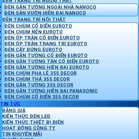
ĐÈN TRANG TRÍ NGOẠI THẤT
ĐÈN GẮN TƯỜNG NGOÀI NHÀ NANOCO
ĐÈN SÂN VƯỜN HIỆN ĐẠI NANOCO
ĐÈN TRANG TRÍ NỘI THẤT
ĐÈN CHÙM CỔ ĐIỂN EUROTO
ĐÈN CHÙM NẾN EUROTO
ĐÈN ỐP TRẦN CỔ ĐIỂN EUROTO
ĐÈN ỐP TRẦN TRANG TRÍ EUROTO
ĐÈN CÂY ĐỨNG EUROTO
ĐÈN GẮN TƯỜNG CỔ ĐIỂN EUROTO
ĐÈN GẮN TƯỜNG TÂN CỔ ĐIỂN EUROTO
ĐÈN GẮN TƯỜNG HIỆN ĐẠI EUROTO
ĐÈN CHÙM PHA LÊ 355 DECOR
ĐÈN CHÙM THẢ 355 DECOR
ĐÈN GẮN TƯỜNG 355 DECOR
ĐÈN GẮN TƯỜNG HIỆN ĐẠI PANASONIC
ĐÈN CHÙM CỔ ĐIỂN 355 DECOR
TIN TỨC
BẢNG GIÁ
KIẾN THỨC ĐÈN LED
KIẾN THỨC THIẾT BỊ ĐIỆN
HOẠT ĐỘNG CÔNG TY
TIN KHUYẾN MÃI