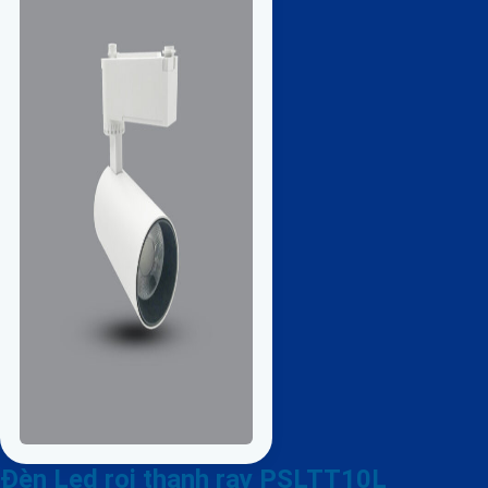
Đèn Led rọi thanh ray PSLTT10L