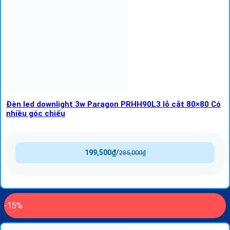
Đèn led downlight 3w Paragon PRHH90L3 lỗ cắt 80×80 Có
nhiều góc chiếu
199,500
₫
/
285,000
₫
-15%