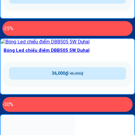
-25%
Bóng Led chiếu điểm DBB505 5W Duhal
36,000
₫
/
48,000
₫
-30%