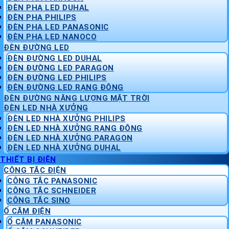
ĐÈN PHA LED DUHAL
ĐÈN PHA PHILIPS
ĐÈN PHA LED PANASONIC
ĐÈN PHA LED NANOCO
ĐÈN ĐƯỜNG LED
ĐÈN ĐƯỜNG LED DUHAL
ĐÈN ĐƯỜNG LED PARAGON
ĐÈN ĐƯỜNG LED PHILIPS
ĐÈN ĐƯỜNG LED RẠNG ĐÔNG
ĐÈN ĐƯỜNG NĂNG LƯỢNG MẶT TRỜI
ĐÈN LED NHÀ XƯỞNG
ĐÈN LED NHÀ XƯỞNG PHILIPS
ĐÈN LED NHÀ XƯỞNG RẠNG ĐÔNG
ĐÈN LED NHÀ XƯỞNG PARAGON
ĐÈN LED NHÀ XƯỞNG DUHAL
THIẾT BỊ ĐIỆN
CÔNG TẮC ĐIỆN
CÔNG TẮC PANASONIC
CÔNG TẮC SCHNEIDER
CÔNG TẮC SINO
Ổ CẮM ĐIỆN
Ổ CẮM PANASONIC