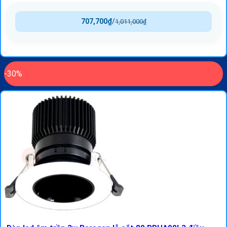
707,700
₫
/
1,011,000
₫
-30%