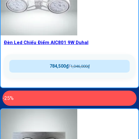
Đèn Led Chiếu Điểm AIC801 9W Duhal
784,500
₫
/
1,046,000
₫
-25%