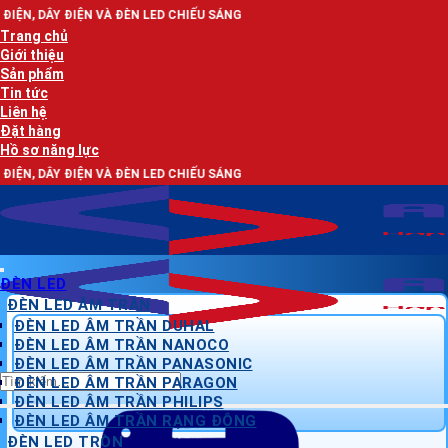
Bỏ
 ĐÈN LED CHIẾU SÁNG
qua
Trang chủ
nội
Giới thiệu
dung
Sản phẩm
Tin tức
Liên hệ
Đặt hàng
Hồ sơ năng lực
 ĐÈN LED CHIẾU SÁNG
ĐÈN LED
ĐÈN LED ÂM TRẦN
ĐÈN LED ÂM TRẦN DUHAL
ĐÈN LED ÂM TRẦN NANOCO
ĐÈN LED ÂM TRẦN PANASONIC
Tìm
ĐÈN LED ÂM TRẦN PARAGON
kiếm:
ĐÈN LED ÂM TRẦN PHILIPS
ĐÈN LED ÂM TRẦN RẠNG ĐÔNG
ĐÈN LED TRÒN