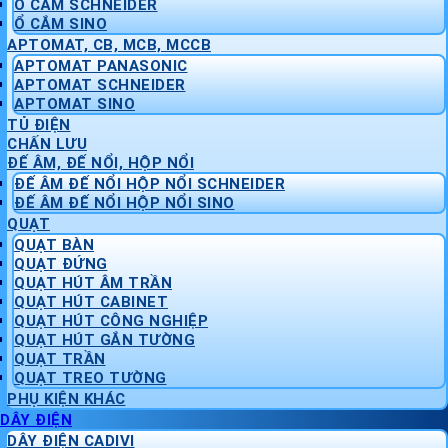
Ổ CẮM SCHNEIDER
Ổ CẮM SINO
APTOMAT, CB, MCB, MCCB
APTOMAT PANASONIC
APTOMAT SCHNEIDER
APTOMAT SINO
TỦ ĐIỆN
CHẤN LƯU
ĐẾ ÂM, ĐẾ NỔI, HỘP NỔI
ĐẾ ÂM ĐẾ NỔI HỘP NỔI SCHNEIDER
ĐẾ ÂM ĐẾ NỔI HỘP NỔI SINO
QUẠT
QUẠT BÀN
QUẠT ĐỨNG
QUẠT HÚT ÂM TRẦN
QUẠT HÚT CABINET
QUẠT HÚT CÔNG NGHIỆP
QUẠT HÚT GẮN TƯỜNG
QUẠT TRẦN
QUẠT TREO TƯỜNG
PHỤ KIỆN KHÁC
DÂY ĐIỆN
DÂY ĐIỆN CADIVI