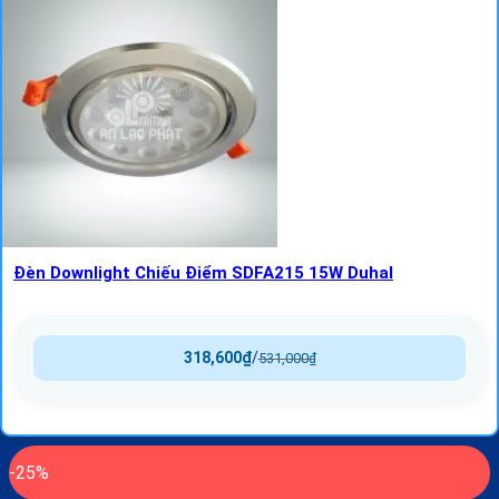
Đèn Downlight Chiếu Điểm SDFA215 15W Duhal
318,600
₫
/
531,000
₫
-25%