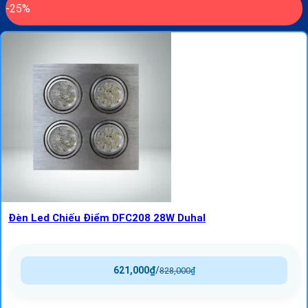
-25%
Đèn Led Chiếu Điểm DFC208 28W Duhal
621,000
₫
/
828,000
₫