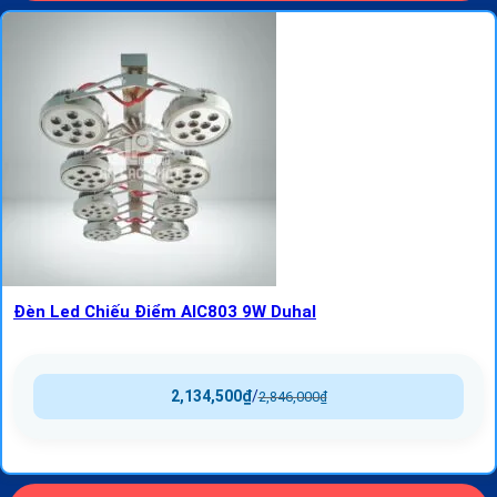
Đèn Led Chiếu Điểm AIC803 9W Duhal
2,134,500
₫
/
2,846,000
₫