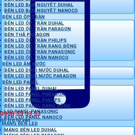
ĐÈN LED BÁN NGUYỆT DUHAL
ĐÈN LED BÁN NGUYỆT NANOCO
ĐÈN LED ỐP TRẦN
ĐÈN LED ỐP TRẦN DUHAL
ĐÈN LED ỐP TRẦN PARAGON
ĐÈN THẢ PARAGON
ĐÈN LED ỐP TRẦN PHILIPS
ĐÈN LED ỐP TRẦN RẠNG ĐÔNG
ĐÈN LED ỐP TRẦN PANASONIC
ĐÈN LED ỐP TRẦN NANOCO
ĐÈN LED ÂM NƯỚC
ĐÈN LED DƯỚI NƯỚC DUHAL
ĐÈN LED DƯỚI NƯỚC PARAGON
ĐÈN LED PANEL
ĐÈN LED PANEL DUHAL
ĐÈN LED PANEL PARAGON
ĐÈN LED PANEL PHILIPS
ĐÈN LED PANEL RẠNG ĐÔNG
LED PANEL PANASONIC
0908 53 53 53
ĐÈN LED PANEL NANOCO
Hỗ trợ tư vấn
MÁNG ĐÈN LED
MÁNG ĐÈN LED DUHAL