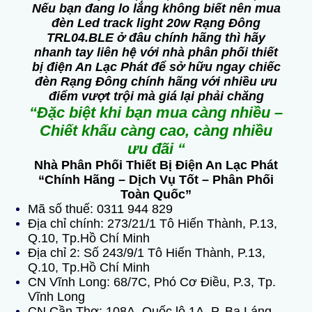
Nếu bạn đang lo lắng không biết nên mua
đèn Led track light 20w Rạng Đông
TRL04.BLE ở đâu chính hãng thì hãy
nhanh tay liên hệ với nhà phân phối thiết
bị điện An Lạc Phát để sở hữu ngay chiếc
đèn Rạng Đông chính hãng với nhiều ưu
điểm vượt trội mà giá lại phải chăng
“Đặc biệt khi bạn mua càng nhiều –
Chiết khấu càng cao, càng nhiều
ưu đãi “
Nhà Phân Phối Thiết Bị Điện An Lạc Phát
“Chính Hãng – Dịch Vụ Tốt – Phân Phối
Toàn Quốc”
Mã số thuế: 0311 944 829
Địa chỉ chính: 273/21/1 Tô Hiến Thành, P.13,
Q.10, Tp.Hồ Chí Minh
Địa chỉ 2: Số 243/9/1 Tô Hiến Thành, P.13,
Q.10, Tp.Hồ Chí Minh
CN Vĩnh Long: 68/7C, Phó Cơ Điều, P.3, Tp.
Vĩnh Long
CN Cần Thơ: 108A, Quốc lộ 1A, P. Ba Láng,