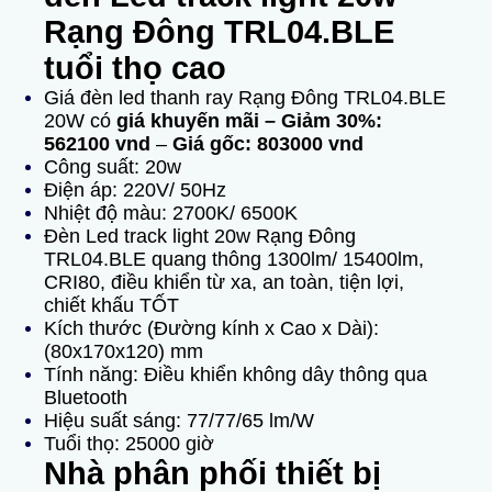
Rạng Đông TRL04.BLE
tuổi thọ cao
Giá đèn led thanh ray Rạng Đông TRL04.BLE
20W có
giá
khuyến mãi – Giảm 30%:
562100 vnd
–
Giá gốc: 803000 vnd
Công suất: 20w
Điện áp: 220V/ 50Hz
Nhiệt độ màu: 2700K/ 6500K
Đèn Led track light 20w Rạng Đông
TRL04.BLE quang thông 1300lm/ 15400lm,
CRI80, điều khiển từ xa, an toàn, tiện lợi,
chiết khấu TỐT
Kích thước (Đường kính x Cao x Dài):
(80x170x120) mm
Tính năng: Điều khiển không dây thông qua
Bluetooth
Hiệu suất sáng: 77/77/65 lm/W
Tuổi thọ: 25000 giờ
Nhà phân phối thiết bị