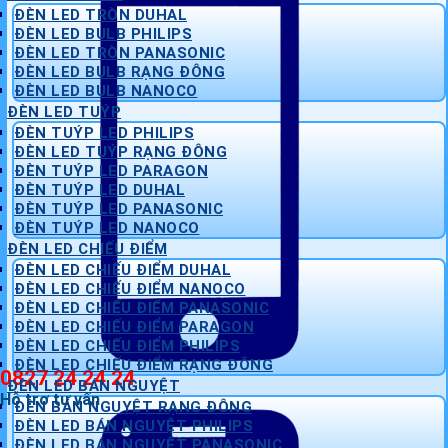
ĐÈN LED TRÒN DUHAL
ĐÈN LED BULB PHILIPS
ĐÈN LED TRÒN PANASONIC
ĐÈN LED BULB RẠNG ĐÔNG
ĐÈN LED BULB NANOCO
ĐÈN LED TUÝP
ĐÈN TUÝP LED PHILIPS
ĐÈN LED TUÝP RẠNG ĐÔNG
ĐÈN TUÝP LED PARAGON
ĐÈN TUÝP LED DUHAL
ĐÈN TUÝP LED PANASONIC
ĐÈN TUÝP LED NANOCO
ĐÈN LED CHIẾU ĐIỂM
ĐÈN LED CHIẾU ĐIỂM DUHAL
ĐÈN LED CHIẾU ĐIỂM NANOCO
ĐÈN LED CHIẾU ĐIỂM PANASONIC
ĐÈN LED CHIẾU ĐIỂM PARAGON
ĐÈN LED CHIẾU ĐIỂM PHILIPS
ĐÈN LED CHIẾU ĐIỂM RẠNG ĐÔNG
0827 24 24 24
ĐÈN LED BÁN NGUYỆT
Hỗ trợ tư vấn
ĐÈN BÁN NGUYỆT RẠNG ĐÔNG
ĐÈN LED BÁN NGUYỆT PHILIPS
ĐÈN LED BÁN NGUYỆT PANASONIC