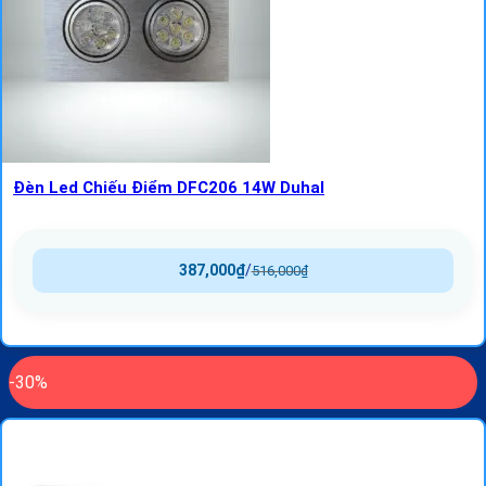
Đèn Led Chiếu Điểm DFC206 14W Duhal
387,000
₫
/
516,000
₫
-30%