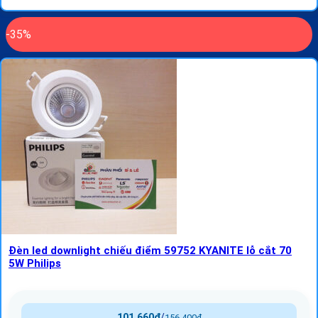
-35%
Đèn led downlight chiếu điểm 59752 KYANITE lỗ cắt 70
5W Philips
101,660
₫
/
156,400
₫