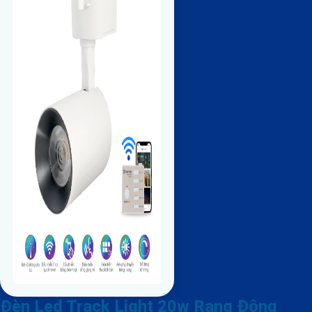
Đèn Led Track Light 20w Rạng Đông