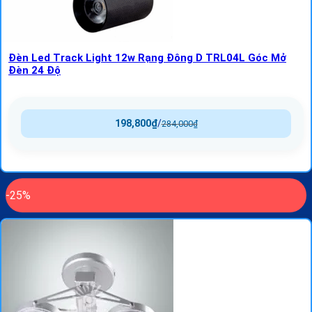
Đèn Led Track Light 12w Rạng Đông D TRL04L Góc Mở
Đèn 24 Độ
198,800
₫
/
284,000
₫
-25%