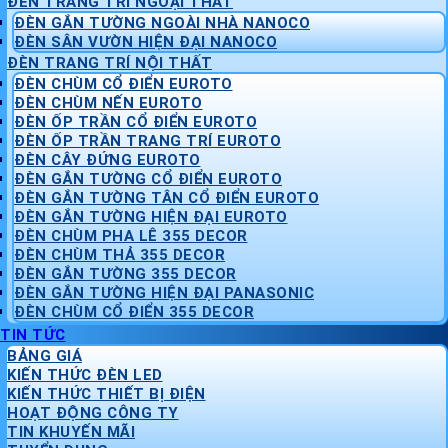
ĐÈN TRANG TRÍ NGOẠI THẤT
ĐÈN GẮN TƯỜNG NGOÀI NHÀ NANOCO
ĐÈN SÂN VƯỜN HIỆN ĐẠI NANOCO
ĐÈN TRANG TRÍ NỘI THẤT
ĐÈN CHÙM CỔ ĐIỂN EUROTO
ĐÈN CHÙM NẾN EUROTO
ĐÈN ỐP TRẦN CỔ ĐIỂN EUROTO
ĐÈN ỐP TRẦN TRANG TRÍ EUROTO
ĐÈN CÂY ĐỨNG EUROTO
ĐÈN GẮN TƯỜNG CỔ ĐIỂN EUROTO
ĐÈN GẮN TƯỜNG TÂN CỔ ĐIỂN EUROTO
ĐÈN GẮN TƯỜNG HIỆN ĐẠI EUROTO
ĐÈN CHÙM PHA LÊ 355 DECOR
ĐÈN CHÙM THẢ 355 DECOR
ĐÈN GẮN TƯỜNG 355 DECOR
ĐÈN GẮN TƯỜNG HIỆN ĐẠI PANASONIC
ĐÈN CHÙM CỔ ĐIỂN 355 DECOR
TIN TỨC
BẢNG GIÁ
KIẾN THỨC ĐÈN LED
KIẾN THỨC THIẾT BỊ ĐIỆN
HOẠT ĐỘNG CÔNG TY
TIN KHUYẾN MÃI