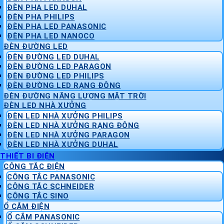
ĐÈN PHA LED DUHAL
ĐÈN PHA PHILIPS
ĐÈN PHA LED PANASONIC
ĐÈN PHA LED NANOCO
ĐÈN ĐƯỜNG LED
ĐÈN ĐƯỜNG LED DUHAL
ĐÈN ĐƯỜNG LED PARAGON
ĐÈN ĐƯỜNG LED PHILIPS
ĐÈN ĐƯỜNG LED RẠNG ĐÔNG
ĐÈN ĐƯỜNG NĂNG LƯỢNG MẶT TRỜI
ĐÈN LED NHÀ XƯỞNG
ĐÈN LED NHÀ XƯỞNG PHILIPS
ĐÈN LED NHÀ XƯỞNG RẠNG ĐÔNG
ĐÈN LED NHÀ XƯỞNG PARAGON
ĐÈN LED NHÀ XƯỞNG DUHAL
THIẾT BỊ ĐIỆN
CÔNG TẮC ĐIỆN
CÔNG TẮC PANASONIC
CÔNG TẮC SCHNEIDER
CÔNG TẮC SINO
Ổ CẮM ĐIỆN
Ổ CẮM PANASONIC