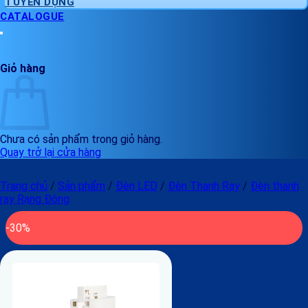
TUYỂN DỤNG
CATALOGUE
Giỏ hàng
Chưa có sản phẩm trong giỏ hàng.
Quay trở lại cửa hàng
Trang chủ
/
Sản phẩm
/
Đèn LED
/
Đèn Thanh Ray
/
Đèn thanh
ray Rạng Đông
-30%