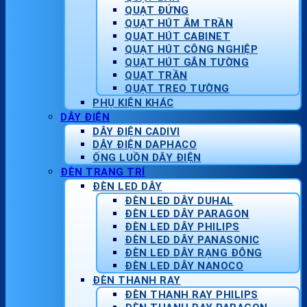
QUẠT ĐỨNG
QUẠT HÚT ÂM TRẦN
QUẠT HÚT CABINET
QUẠT HÚT CÔNG NGHIỆP
QUẠT HÚT GẮN TƯỜNG
QUẠT TRẦN
QUẠT TREO TƯỜNG
PHỤ KIỆN KHÁC
DÂY ĐIỆN
DÂY ĐIỆN CADIVI
DÂY ĐIỆN DAPHACO
ỐNG LUỒN DÂY ĐIỆN
ĐÈN TRANG TRÍ
ĐÈN LED DÂY
ĐÈN LED DÂY DUHAL
ĐÈN LED DÂY PARAGON
ĐÈN LED DÂY PHILIPS
ĐÈN LED DÂY PANASONIC
ĐÈN LED DÂY RẠNG ĐÔNG
ĐÈN LED DÂY NANOCO
ĐÈN THANH RAY
ĐÈN THANH RAY PHILIPS