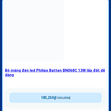
Bộ máng đèn led Philips Batten BN068C 13W lắp đặt dễ
dàng
185,250
₫
/
285,000
₫