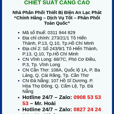
CHIẾT SUẤT CÀNG CAO
Nhà Phân Phối Thiết Bị Điện An Lạc Phát
“Chính Hãng – Dịch Vụ Tốt – Phân Phối
Toàn Quốc”
Mã số thuế: 0311 944 829
Địa chỉ chính: 273/21/1 Tô Hiến
Thành, P.13, Q.10, Tp.Hồ Chí Minh
Địa chỉ 2: Số 243/9/1 Tô Hiến Thành,
P.13, Q.10, Tp.Hồ Chí Minh
CN Vĩnh Long: 68/7C, Phó Cơ Điều,
P.3, Tp. Vĩnh Long
CN Cần Thơ: 108A, Quốc lộ 1A, P. Ba
Láng, Q. Cái Răng, Tp. Cần Thơ
CN Đà Nẵng: 107 Hồ Sĩ Dương. P.
Hòa Thọ Đông, Q. Cẩm Lệ, Tp. Đà
Nẵng
Hotline 24/7 – Zalo:
0908 53 53
53
– Mr. Hoài
Hotline 24/7 – Zalo:
0827 24 24