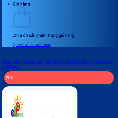
Giỏ hàng
Chưa có sản phẩm trong giỏ hàng.
Quay trở lại cửa hàng
Trang chủ
/
Sản phẩm
/
Đèn LED
/
Đèn LED tuýp
/
Đèn tuýp
led Duhal
-20%