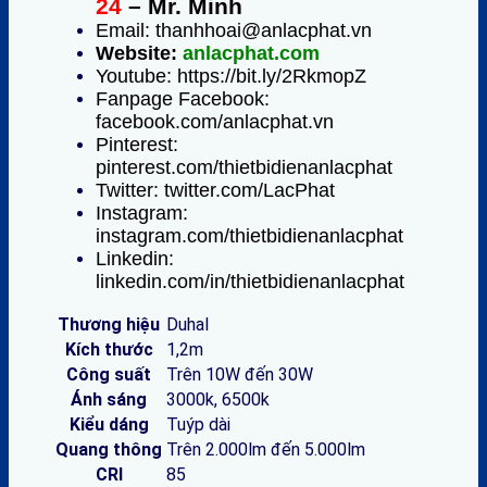
24
– Mr. Minh
Email: thanhhoai@anlacphat.vn
Website:
anlacphat.com
Youtube: https://bit.ly/2RkmopZ
Fanpage Facebook:
facebook.com/anlacphat.vn
Pinterest:
pinterest.com/thietbidienanlacphat
Twitter: twitter.com/LacPhat
Instagram:
instagram.com/thietbidienanlacphat
Linkedin:
linkedin.com/in/thietbidienanlacphat
Thương hiệu
Duhal
Kích thước
1,2m
Công suất
Trên 10W đến 30W
Ánh sáng
3000k, 6500k
Kiểu dáng
Tuýp dài
Quang thông
Trên 2.000lm đến 5.000lm
CRI
85