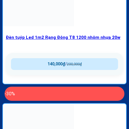
Đèn tuýp Led 1m2 Rạng Đông T8 1200 nhôm nhựa 20w
140,000
₫
/
200,000
₫
-30%