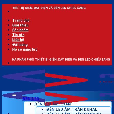
Bỏ
ĐIỆN, DÂY ĐIỆN VÀ ĐÈN LED CHIẾU SÁNG
qua
nội
dung
Trang chủ
Giới thiệu
Sản phẩm
Tin tức
Liên hệ
Đặt hàng
Hồ sơ năng lực
 PHỐI THIẾT BỊ ĐIỆN, DÂY ĐIỆN VÀ ĐÈN LED CHIẾU SÁNG
ĐÈN LED
ĐÈN LED ÂM TRẦN
ĐÈN LED ÂM TRẦN DUHAL