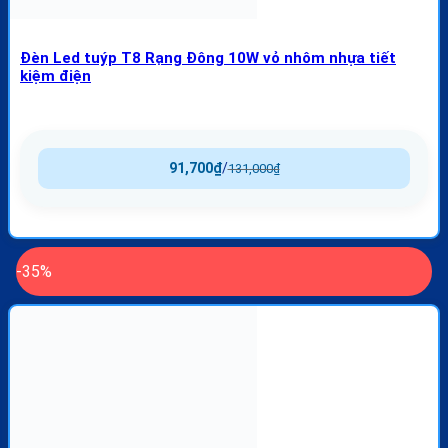
Đèn Led tuýp T8 Rạng Đông 10W vỏ nhôm nhựa tiết
kiệm điện
91,700
₫
/
131,000
₫
-35%