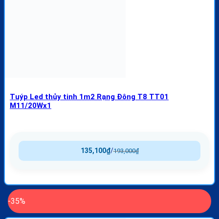
Tuýp Led thủy tinh 1m2 Rạng Đông T8 TT01
M11/20Wx1
135,100
₫
/
193,000
₫
-35%