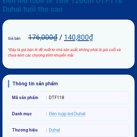
Đèn led tube t8 18w 120cm DTF118
Duhal tuổi thọ cao
176,000
₫
/
140,800
₫
Giá bán:
*Đây là giá bán lẻ đề xuất từ nhà sản xuất, không phải là giá cuối và
chưa kèm các chương trình khuyến mãi
Thông tin sản phẩm
Mã sản phẩm
:
DTF118
Danh mục
:
Đèn tuýp led Duhal
Thương hiệu
:
Duhal