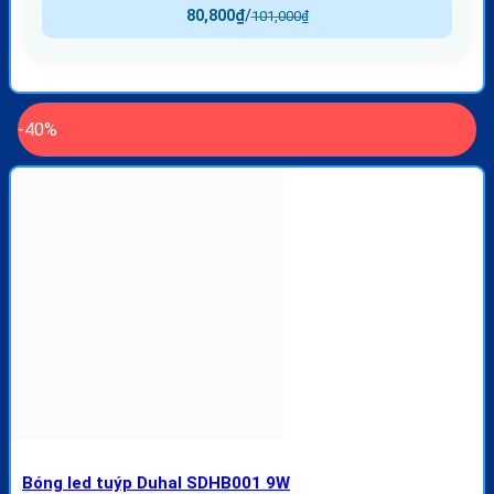
80,800
₫
/
101,000
₫
-40%
Bóng led tuýp Duhal SDHB001 9W