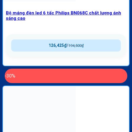
Bộ máng đèn led 6 tấc Philips BN068C chất lượng ánh
sáng cao
126,425
₫
/
194,500
₫
-30%