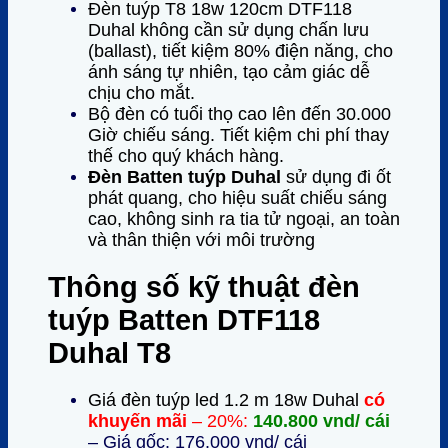
Đèn tuýp T8 18w 120cm DTF118
Duhal không cần sử dụng chấn lưu
(ballast), tiết kiệm 80% điện năng, cho
ánh sáng tự nhiên, tạo cảm giác dễ
chịu cho mắt.
Bộ đèn có tuổi thọ cao lên đến 30.000
Giờ chiếu sáng. Tiết kiệm chi phí thay
thế cho quý khách hàng.
Đèn Batten tuýp Duhal
sử dụng đi ốt
phát quang, cho hiệu suất chiếu sáng
cao, không sinh ra tia tử ngoại, an toàn
và thân thiện với môi trường
Thông số kỹ thuật đèn
tuýp Batten
DTF118
Duhal
T8
Giá đèn tuýp led 1.2 m 18w Duhal
có
khuyến mãi
– 20%:
140.800 vnd/ cái
– Giá gốc: 176.000 vnd/ cái