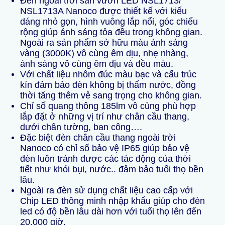
Đèn ngoài trời sân vườn LED NSL1713/
NSL1713A Nanoco được thiết kế với kiểu
dáng nhỏ gọn, hình vuông lắp nổi, góc chiếu
rộng giúp ánh sáng tỏa đều trong không gian.
Ngoài ra sản phẩm sở hữu màu ánh sáng
vàng (3000K) vô cùng êm dịu, nhẹ nhàng,
ánh sáng vô cùng êm dịu và đều màu.
Với chất liệu nhôm đúc màu bạc và cấu trúc
kín đảm bảo đèn không bị thấm nước, đồng
thời tăng thêm vẻ sang trọng cho không gian.
Chỉ số quang thông 185lm vô cùng phù hợp
lắp đặt ở những vị trí như chân cầu thang,
dưới chân tường, ban công….
Đặc biệt đèn chân cầu thang ngoài trời
Nanoco có chỉ số bảo vệ IP65 giúp bảo vệ
đèn luôn tránh được các tác động của thời
tiết như khói bụi, nước.. đảm bảo tuổi thọ bền
lâu.
Ngoài ra đèn sử dụng chất liệu cao cấp với
Chip LED thông minh nhập khẩu giúp cho đèn
led có độ bền lâu dài hơn với tuổi thọ lên đến
20,000 giờ.