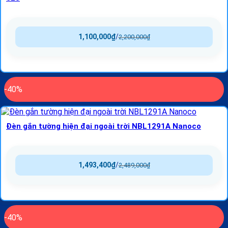
1,100,000
₫
/
2,200,000
₫
-40%
Đèn gắn tường hiện đại ngoài trời NBL1291A Nanoco
1,493,400
₫
/
2,489,000
₫
-40%