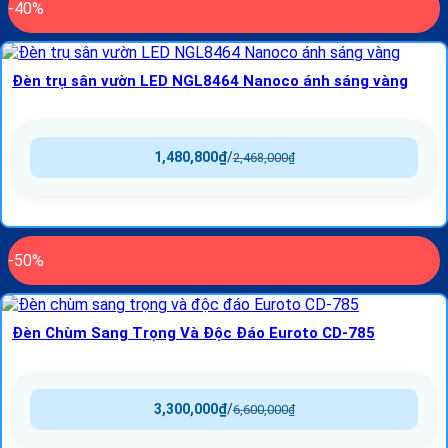
-40%
Đèn trụ sân vườn LED NGL8464 Nanoco ánh sáng vàng
1,480,800
₫
/
2,468,000
₫
-50%
Đèn Chùm Sang Trọng Và Độc Đáo Euroto CD-785
3,300,000
₫
/
6,600,000
₫