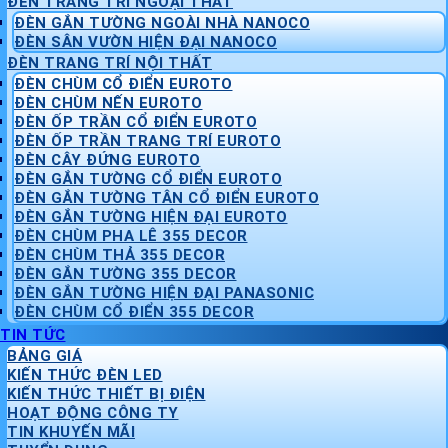
ĐÈN TRANG TRÍ NGOẠI THẤT
ĐÈN GẮN TƯỜNG NGOÀI NHÀ NANOCO
ĐÈN SÂN VƯỜN HIỆN ĐẠI NANOCO
ĐÈN TRANG TRÍ NỘI THẤT
ĐÈN CHÙM CỔ ĐIỂN EUROTO
ĐÈN CHÙM NẾN EUROTO
ĐÈN ỐP TRẦN CỔ ĐIỂN EUROTO
ĐÈN ỐP TRẦN TRANG TRÍ EUROTO
ĐÈN CÂY ĐỨNG EUROTO
ĐÈN GẮN TƯỜNG CỔ ĐIỂN EUROTO
ĐÈN GẮN TƯỜNG TÂN CỔ ĐIỂN EUROTO
ĐÈN GẮN TƯỜNG HIỆN ĐẠI EUROTO
ĐÈN CHÙM PHA LÊ 355 DECOR
ĐÈN CHÙM THẢ 355 DECOR
ĐÈN GẮN TƯỜNG 355 DECOR
ĐÈN GẮN TƯỜNG HIỆN ĐẠI PANASONIC
ĐÈN CHÙM CỔ ĐIỂN 355 DECOR
TIN TỨC
BẢNG GIÁ
KIẾN THỨC ĐÈN LED
KIẾN THỨC THIẾT BỊ ĐIỆN
HOẠT ĐỘNG CÔNG TY
TIN KHUYẾN MÃI