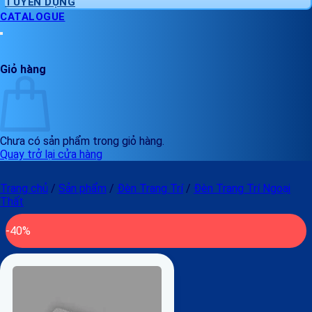
TUYỂN DỤNG
CATALOGUE
Giỏ hàng
Chưa có sản phẩm trong giỏ hàng.
Quay trở lại cửa hàng
Trang chủ
/
Sản phẩm
/
Đèn Trang Trí
/
Đèn Trang Trí Ngoại
Thất
-40%