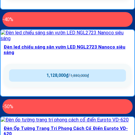
-40%
Đèn led chiếu sáng sân vườn LED NGL2723 Nanoco siêu
sáng
1,128,000
₫
/
1,880,000
₫
-50%
Đèn Ốp Tường Trang Trí Phong Cách Cổ Điển Euroto VD-
620