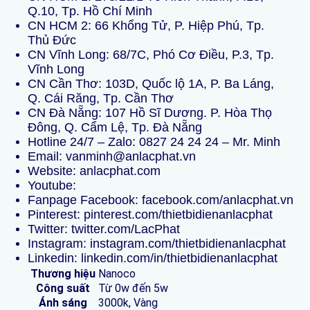
Q.10, Tp. Hồ Chí Minh
CN HCM 2: 66 Khổng Tử, P. Hiệp Phú, Tp.
Thủ Đức
CN Vĩnh Long: 68/7C, Phó Cơ Điều, P.3, Tp.
Vĩnh Long
CN Cần Thơ: 103D, Quốc lộ 1A, P. Ba Láng,
Q. Cái Răng, Tp. Cần Thơ
CN Đà Nẵng: 107 Hồ Sĩ Dương. P. Hòa Thọ
Đông, Q. Cẩm Lệ, Tp. Đà Nẵng
Hotline 24/7 – Zalo:
0827 24 24 24
–
Mr. Minh
Email: vanminh@anlacphat.vn
Website:
anlacphat.com
Youtube:
Fanpage
Facebook:
facebook.com/anlacphat.vn
Pinterest:
pinterest.com/thietbidienanlacphat
Twitter:
twitter.com/LacPhat
Instagram:
instagram.com/thietbidienanlacphat
Linkedin:
linkedin.com/in/thietbidienanlacphat
Thương hiệu
Nanoco
Công suất
Từ 0w đến 5w
Ánh sáng
3000k, Vàng