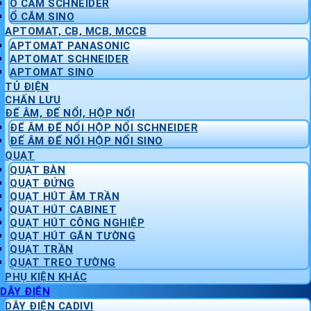
Ổ CẮM SCHNEIDER
Ổ CẮM SINO
APTOMAT, CB, MCB, MCCB
APTOMAT PANASONIC
APTOMAT SCHNEIDER
APTOMAT SINO
TỦ ĐIỆN
CHẤN LƯU
ĐẾ ÂM, ĐẾ NỔI, HỘP NỔI
ĐẾ ÂM ĐẾ NỔI HỘP NỔI SCHNEIDER
ĐẾ ÂM ĐẾ NỔI HỘP NỔI SINO
QUẠT
QUẠT BÀN
QUẠT ĐỨNG
QUẠT HÚT ÂM TRẦN
QUẠT HÚT CABINET
QUẠT HÚT CÔNG NGHIỆP
QUẠT HÚT GẮN TƯỜNG
QUẠT TRẦN
QUẠT TREO TƯỜNG
PHỤ KIỆN KHÁC
DÂY ĐIỆN
DÂY ĐIỆN CADIVI