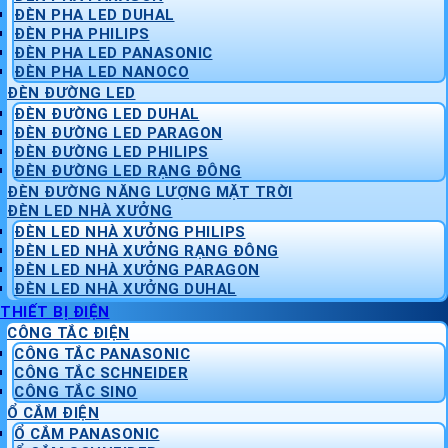
ĐÈN PHA LED DUHAL
ĐÈN PHA PHILIPS
ĐÈN PHA LED PANASONIC
ĐÈN PHA LED NANOCO
ĐÈN ĐƯỜNG LED
ĐÈN ĐƯỜNG LED DUHAL
ĐÈN ĐƯỜNG LED PARAGON
ĐÈN ĐƯỜNG LED PHILIPS
ĐÈN ĐƯỜNG LED RẠNG ĐÔNG
ĐÈN ĐƯỜNG NĂNG LƯỢNG MẶT TRỜI
ĐÈN LED NHÀ XƯỞNG
ĐÈN LED NHÀ XƯỞNG PHILIPS
ĐÈN LED NHÀ XƯỞNG RẠNG ĐÔNG
ĐÈN LED NHÀ XƯỞNG PARAGON
ĐÈN LED NHÀ XƯỞNG DUHAL
THIẾT BỊ ĐIỆN
CÔNG TẮC ĐIỆN
CÔNG TẮC PANASONIC
CÔNG TẮC SCHNEIDER
CÔNG TẮC SINO
Ổ CẮM ĐIỆN
Ổ CẮM PANASONIC