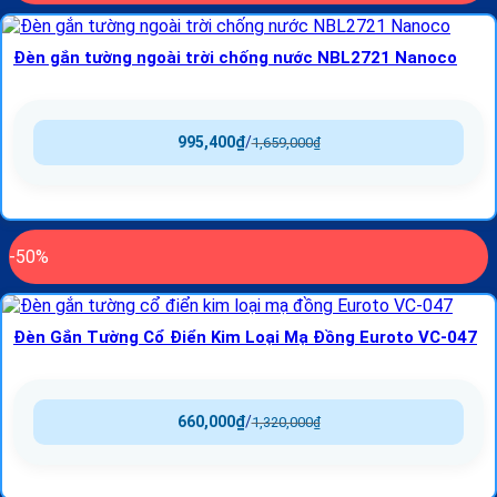
Đèn gắn tường ngoài trời chống nước NBL2721 Nanoco
995,400
₫
/
1,659,000
₫
-50%
Đèn Gắn Tường Cổ Điển Kim Loại Mạ Đồng Euroto VC-047
660,000
₫
/
1,320,000
₫