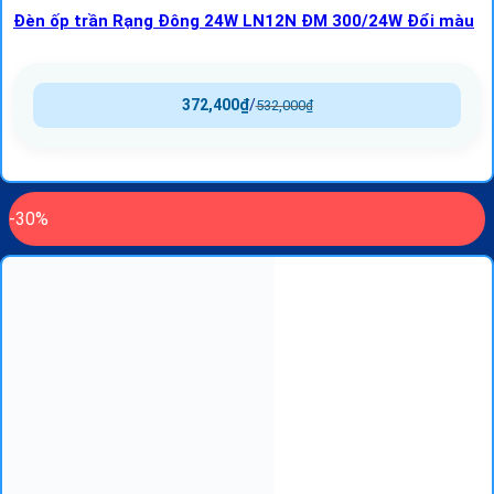
Đèn ốp trần Rạng Đông 24W LN12N ĐM 300/24W Đổi màu
372,400
₫
/
532,000
₫
-30%