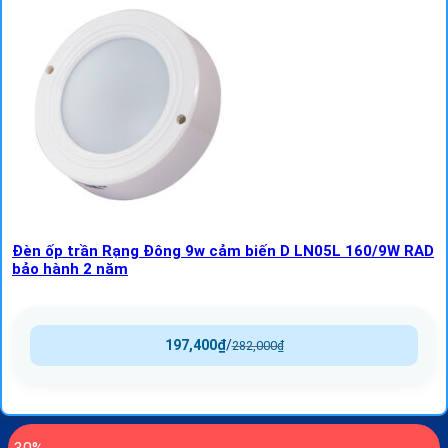
Đèn ốp trần Rạng Đông 9w cảm biến D LN05L 160/9W RAD
bảo hành 2 năm
197,400
₫
/
282,000
₫