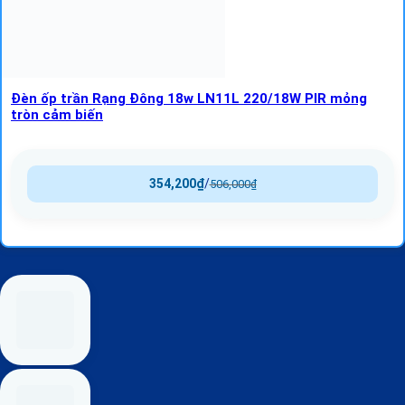
Đèn ốp trần Rạng Đông 18w LN11L 220/18W PIR mỏng
tròn cảm biến
354,200
₫
/
506,000
₫