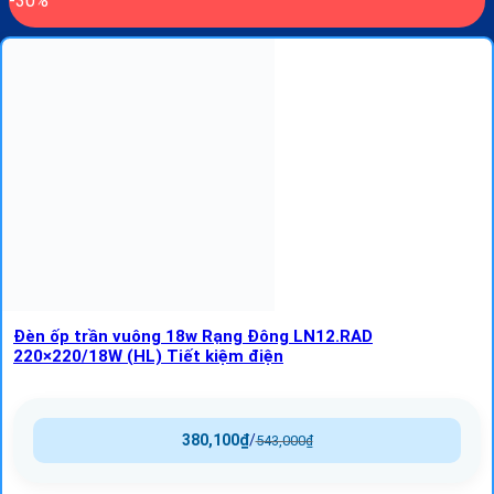
-30%
Đèn ốp trần vuông 18w Rạng Đông LN12.RAD
220×220/18W (HL) Tiết kiệm điện
380,100
₫
/
543,000
₫