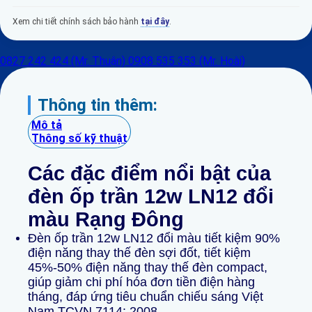
Xem chi tiết chính sách bảo hành
tại đây
.
0827 242 424 (Mr. Thuận)
0908 535 353 (Mr. Hoài)
Thông tin thêm:
Mô tả
Thông số kỹ thuật
Các đặc điểm nổi
bật
của
đèn ốp trần 12w LN12 đổi
màu Rạng Đông
Đèn ốp trần 12w LN12 đổi màu tiết kiệm 90%
điện năng thay thế đèn sợi đốt, tiết kiệm
45%-50% điện năng thay thế đèn compact,
giúp giảm chi phí hóa đơn tiền điện hàng
tháng, đáp ứng tiêu chuẩn chiếu sáng Việt
Nam TCVN 7114: 2008