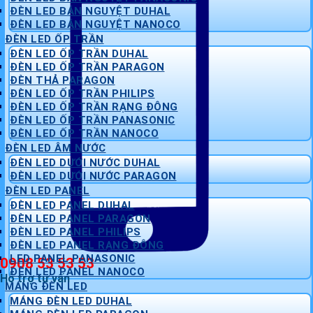
ĐÈN LED BÁN NGUYỆT DUHAL
ĐÈN LED BÁN NGUYỆT NANOCO
ĐÈN LED ỐP TRẦN
ĐÈN LED ỐP TRẦN DUHAL
ĐÈN LED ỐP TRẦN PARAGON
ĐÈN THẢ PARAGON
ĐÈN LED ỐP TRẦN PHILIPS
ĐÈN LED ỐP TRẦN RẠNG ĐÔNG
ĐÈN LED ỐP TRẦN PANASONIC
ĐÈN LED ỐP TRẦN NANOCO
ĐÈN LED ÂM NƯỚC
ĐÈN LED DƯỚI NƯỚC DUHAL
ĐÈN LED DƯỚI NƯỚC PARAGON
ĐÈN LED PANEL
ĐÈN LED PANEL DUHAL
ĐÈN LED PANEL PARAGON
ĐÈN LED PANEL PHILIPS
ĐÈN LED PANEL RẠNG ĐÔNG
LED PANEL PANASONIC
0908 53 53 53
ĐÈN LED PANEL NANOCO
Hỗ trợ tư vấn
MÁNG ĐÈN LED
MÁNG ĐÈN LED DUHAL