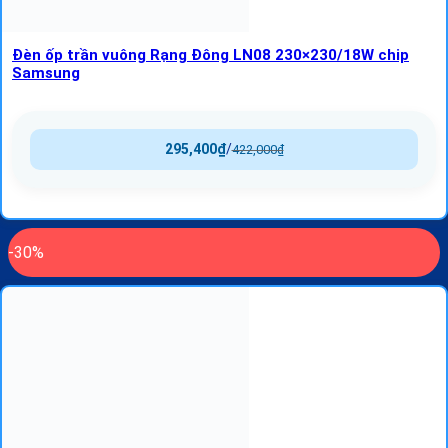
Đèn ốp trần vuông Rạng Đông LN08 230×230/18W chip
Samsung
295,400
₫
/
422,000
₫
-30%