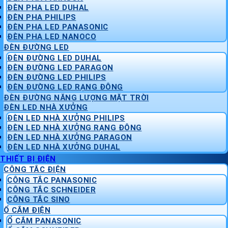
ĐÈN PHA LED DUHAL
ĐÈN PHA PHILIPS
ĐÈN PHA LED PANASONIC
ĐÈN PHA LED NANOCO
ĐÈN ĐƯỜNG LED
ĐÈN ĐƯỜNG LED DUHAL
ĐÈN ĐƯỜNG LED PARAGON
ĐÈN ĐƯỜNG LED PHILIPS
ĐÈN ĐƯỜNG LED RẠNG ĐÔNG
ĐÈN ĐƯỜNG NĂNG LƯỢNG MẶT TRỜI
ĐÈN LED NHÀ XƯỞNG
ĐÈN LED NHÀ XƯỞNG PHILIPS
ĐÈN LED NHÀ XƯỞNG RẠNG ĐÔNG
ĐÈN LED NHÀ XƯỞNG PARAGON
ĐÈN LED NHÀ XƯỞNG DUHAL
THIẾT BỊ ĐIỆN
CÔNG TẮC ĐIỆN
CÔNG TẮC PANASONIC
CÔNG TẮC SCHNEIDER
CÔNG TẮC SINO
Ổ CẮM ĐIỆN
Ổ CẮM PANASONIC