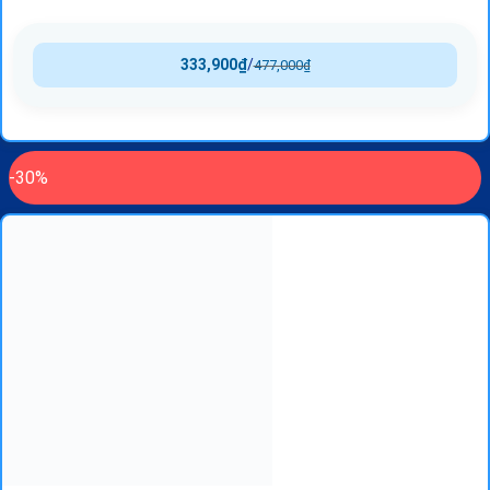
333,900
₫
/
477,000
₫
-30%