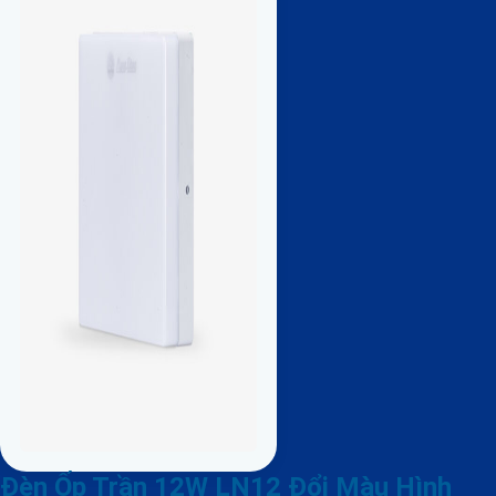
Đèn Ốp Trần 12W LN12 Đổi Màu Hình