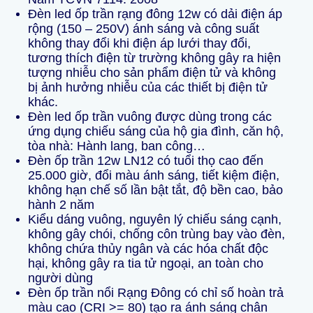
Đèn led ốp trần rạng đông 12w có dải điện áp
rộng (150 – 250V) ánh sáng và công suất
không thay đổi khi điện áp lưới thay đổi,
tương thích điện từ trường không gây ra hiện
tượng nhiễu cho sản phẩm điện tử và không
bị ảnh hưởng nhiễu của các thiết bị điện tử
khác.
Đèn led ốp trần vuông được dùng trong các
ứng dụng chiếu sáng của hộ gia đình, căn hộ,
tòa nhà: Hành lang, ban công…
Đèn ốp trần 12w LN12 có tuổi thọ cao đến
25.000 giờ, đổi màu ánh sáng, tiết kiệm điện,
không hạn chế số lần bật tắt, độ bền cao, bảo
hành 2 năm
Kiểu dáng vuông, nguyên lý chiếu sáng cạnh,
không gây chói, chống côn trùng bay vào đèn,
không chứa thủy ngân và các hóa chất độc
hại, không gây ra tia tử ngoại, an toàn cho
người dùng
Đèn ốp trần nổi Rạng Đông có chỉ số hoàn trả
màu cao (CRI >= 80) tạo ra ánh sáng chân