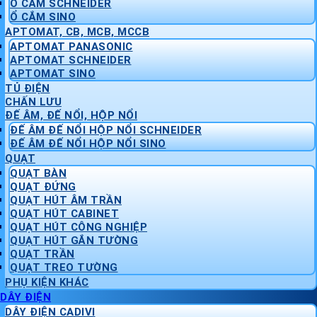
Ổ CẮM SCHNEIDER
Ổ CẮM SINO
APTOMAT, CB, MCB, MCCB
APTOMAT PANASONIC
APTOMAT SCHNEIDER
APTOMAT SINO
TỦ ĐIỆN
CHẤN LƯU
ĐẾ ÂM, ĐẾ NỔI, HỘP NỔI
ĐẾ ÂM ĐẾ NỔI HỘP NỔI SCHNEIDER
ĐẾ ÂM ĐẾ NỔI HỘP NỔI SINO
QUẠT
QUẠT BÀN
QUẠT ĐỨNG
QUẠT HÚT ÂM TRẦN
QUẠT HÚT CABINET
QUẠT HÚT CÔNG NGHIỆP
QUẠT HÚT GẮN TƯỜNG
QUẠT TRẦN
QUẠT TREO TƯỜNG
PHỤ KIỆN KHÁC
DÂY ĐIỆN
DÂY ĐIỆN CADIVI