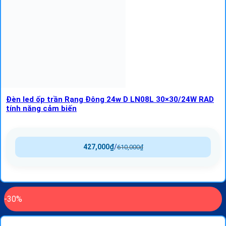
Đèn led ốp trần Rạng Đông 24w D LN08L 30×30/24W RAD
tính năng cảm biến
427,000
₫
/
610,000
₫
-30%