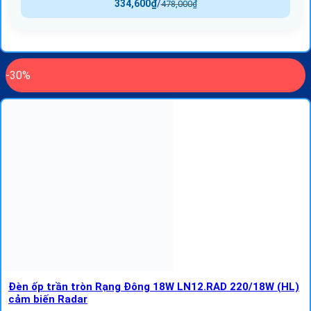
334,600
₫
/
478,000
₫
-30%
Đèn ốp trần tròn Rạng Đông 18W LN12.RAD 220/18W (HL)
cảm biến Radar