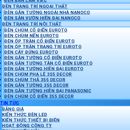
ĐÈN BÀN LÀM VIỆC
ĐÈN TRANG TRÍ NGOẠI THẤT
ĐÈN GẮN TƯỜNG NGOÀI NHÀ NANOCO
ĐÈN SÂN VƯỜN HIỆN ĐẠI NANOCO
ĐÈN TRANG TRÍ NỘI THẤT
ĐÈN CHÙM CỔ ĐIỂN EUROTO
ĐÈN CHÙM NẾN EUROTO
ĐÈN ỐP TRẦN CỔ ĐIỂN EUROTO
ĐÈN ỐP TRẦN TRANG TRÍ EUROTO
ĐÈN CÂY ĐỨNG EUROTO
ĐÈN GẮN TƯỜNG CỔ ĐIỂN EUROTO
ĐÈN GẮN TƯỜNG TÂN CỔ ĐIỂN EUROTO
ĐÈN GẮN TƯỜNG HIỆN ĐẠI EUROTO
ĐÈN CHÙM PHA LÊ 355 DECOR
ĐÈN CHÙM THẢ 355 DECOR
ĐÈN GẮN TƯỜNG 355 DECOR
ĐÈN GẮN TƯỜNG HIỆN ĐẠI PANASONIC
ĐÈN CHÙM CỔ ĐIỂN 355 DECOR
TIN TỨC
BẢNG GIÁ
KIẾN THỨC ĐÈN LED
KIẾN THỨC THIẾT BỊ ĐIỆN
HOẠT ĐỘNG CÔNG TY