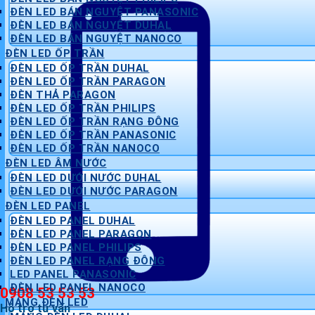
ĐÈN LED BÁN NGUYỆT PANASONIC
ĐÈN LED BÁN NGUYỆT DUHAL
ĐÈN LED BÁN NGUYỆT NANOCO
ĐÈN LED ỐP TRẦN
ĐÈN LED ỐP TRẦN DUHAL
ĐÈN LED ỐP TRẦN PARAGON
ĐÈN THẢ PARAGON
ĐÈN LED ỐP TRẦN PHILIPS
ĐÈN LED ỐP TRẦN RẠNG ĐÔNG
ĐÈN LED ỐP TRẦN PANASONIC
ĐÈN LED ỐP TRẦN NANOCO
ĐÈN LED ÂM NƯỚC
ĐÈN LED DƯỚI NƯỚC DUHAL
ĐÈN LED DƯỚI NƯỚC PARAGON
ĐÈN LED PANEL
ĐÈN LED PANEL DUHAL
ĐÈN LED PANEL PARAGON
ĐÈN LED PANEL PHILIPS
ĐÈN LED PANEL RẠNG ĐÔNG
LED PANEL PANASONIC
ĐÈN LED PANEL NANOCO
0908 53 53 53
MÁNG ĐÈN LED
Hỗ trợ tư vấn