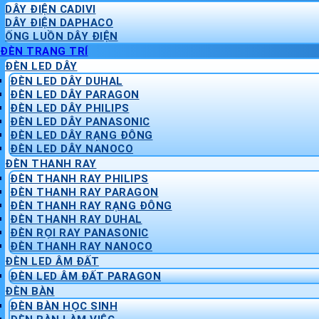
DÂY ĐIỆN CADIVI
DÂY ĐIỆN DAPHACO
ỐNG LUỒN DÂY ĐIỆN
ĐÈN TRANG TRÍ
ĐÈN LED DÂY
ĐÈN LED DÂY DUHAL
ĐÈN LED DÂY PARAGON
ĐÈN LED DÂY PHILIPS
ĐÈN LED DÂY PANASONIC
ĐÈN LED DÂY RẠNG ĐÔNG
ĐÈN LED DÂY NANOCO
ĐÈN THANH RAY
ĐÈN THANH RAY PHILIPS
ĐÈN THANH RAY PARAGON
ĐÈN THANH RAY RẠNG ĐÔNG
ĐÈN THANH RAY DUHAL
ĐÈN RỌI RAY PANASONIC
ĐÈN THANH RAY NANOCO
ĐÈN LED ÂM ĐẤT
ĐÈN LED ÂM ĐẤT PARAGON
ĐÈN BÀN
ĐÈN BÀN HỌC SINH