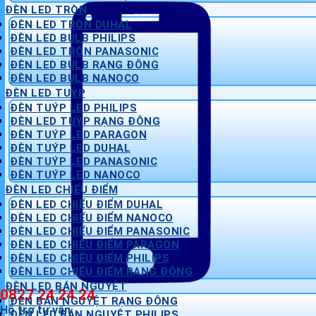
ĐÈN LED TRÒN
ĐÈN LED TRÒN DUHAL
ĐÈN LED BULB PHILIPS
ĐÈN LED TRÒN PANASONIC
ĐÈN LED BULB RẠNG ĐÔNG
ĐÈN LED BULB NANOCO
ĐÈN LED TUÝP
ĐÈN TUÝP LED PHILIPS
ĐÈN LED TUÝP RẠNG ĐÔNG
ĐÈN TUÝP LED PARAGON
ĐÈN TUÝP LED DUHAL
ĐÈN TUÝP LED PANASONIC
ĐÈN TUÝP LED NANOCO
ĐÈN LED CHIẾU ĐIỂM
ĐÈN LED CHIẾU ĐIỂM DUHAL
ĐÈN LED CHIẾU ĐIỂM NANOCO
ĐÈN LED CHIẾU ĐIỂM PANASONIC
ĐÈN LED CHIẾU ĐIỂM PARAGON
ĐÈN LED CHIẾU ĐIỂM PHILIPS
ĐÈN LED CHIẾU ĐIỂM RẠNG ĐÔNG
ĐÈN LED BÁN NGUYỆT
0827 24 24 24
ĐÈN BÁN NGUYỆT RẠNG ĐÔNG
Hỗ trợ tư vấn
ĐÈN LED BÁN NGUYỆT PHILIPS