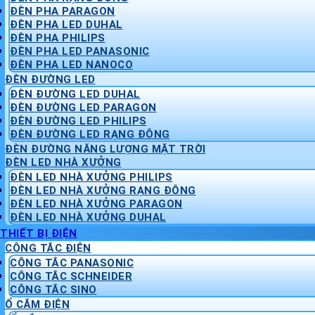
ĐÈN PHA PARAGON
ĐÈN PHA LED DUHAL
ĐÈN PHA PHILIPS
ĐÈN PHA LED PANASONIC
ĐÈN PHA LED NANOCO
ĐÈN ĐƯỜNG LED
ĐÈN ĐƯỜNG LED DUHAL
ĐÈN ĐƯỜNG LED PARAGON
ĐÈN ĐƯỜNG LED PHILIPS
ĐÈN ĐƯỜNG LED RẠNG ĐÔNG
ĐÈN ĐƯỜNG NĂNG LƯỢNG MẶT TRỜI
ĐÈN LED NHÀ XƯỞNG
ĐÈN LED NHÀ XƯỞNG PHILIPS
ĐÈN LED NHÀ XƯỞNG RẠNG ĐÔNG
ĐÈN LED NHÀ XƯỞNG PARAGON
ĐÈN LED NHÀ XƯỞNG DUHAL
THIẾT BỊ ĐIỆN
CÔNG TẮC ĐIỆN
CÔNG TẮC PANASONIC
CÔNG TẮC SCHNEIDER
CÔNG TẮC SINO
Ổ CẮM ĐIỆN