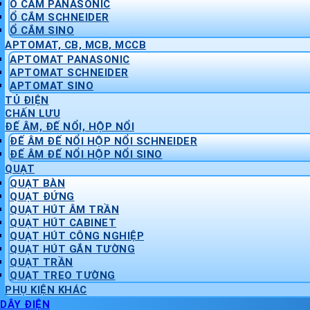
Ổ CẮM PANASONIC
Ổ CẮM SCHNEIDER
Ổ CẮM SINO
APTOMAT, CB, MCB, MCCB
APTOMAT PANASONIC
APTOMAT SCHNEIDER
APTOMAT SINO
TỦ ĐIỆN
CHẤN LƯU
ĐẾ ÂM, ĐẾ NỔI, HỘP NỔI
ĐẾ ÂM ĐẾ NỔI HỘP NỔI SCHNEIDER
ĐẾ ÂM ĐẾ NỔI HỘP NỔI SINO
QUẠT
QUẠT BÀN
QUẠT ĐỨNG
QUẠT HÚT ÂM TRẦN
QUẠT HÚT CABINET
QUẠT HÚT CÔNG NGHIỆP
QUẠT HÚT GẮN TƯỜNG
QUẠT TRẦN
QUẠT TREO TƯỜNG
PHỤ KIỆN KHÁC
DÂY ĐIỆN