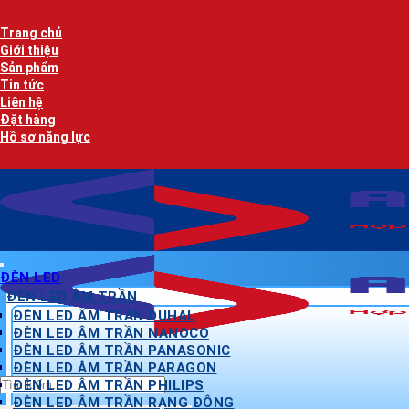
Bỏ
qua
Trang chủ
nội
Giới thiệu
dung
Sản phẩm
Tin tức
Liên hệ
Đặt hàng
Hồ sơ năng lực
ĐÈN LED
ĐÈN LED ÂM TRẦN
ĐÈN LED ÂM TRẦN DUHAL
ĐÈN LED ÂM TRẦN NANOCO
ĐÈN LED ÂM TRẦN PANASONIC
ĐÈN LED ÂM TRẦN PARAGON
Tìm
ĐÈN LED ÂM TRẦN PHILIPS
kiếm:
ĐÈN LED ÂM TRẦN RẠNG ĐÔNG