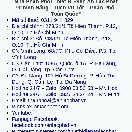
Nhà Phân Phối Thiết Bị Điện An Lạc Phát
“Chính Hãng – Dịch Vụ Tốt – Phân Phối
Toàn Quốc”
Mã số thuế:
0311 944 829
Địa chỉ chính: 273/21/1 Tô Hiến Thành, P.13,
Q.10, Tp.Hồ Chí Minh
Địa chỉ 2: Số 243/9/1 Tô Hiến Thành, P.13,
Q.10, Tp.Hồ Chí Minh
CN Vĩnh Long: 68/7C, Phó Cơ Điều, P.3, Tp.
Vĩnh Long
CN Cần Thơ: 108A, Quốc lộ 1A, P. Ba Láng,
Q. Cái Răng, Tp. Cần Thơ
CN Đà Nẵng: 107 Hồ Sĩ Dương. P. Hòa Thọ
Đông, Q. Cẩm Lệ, Tp. Đà Nẵng
Hotline 24/7 – Zalo:
0908 53 53 53
– Mr. Hoài
Hotline 24/7 – Zalo:
0827 24 24 24
– Mr. Minh
Email:
thanhhoai@anlacphat.vn
Website:
anlacphat.com
Youtube:
Fanpage Facebook:
facebook.com/anlacphat.vn
Pinterest:
pinterest.com/thietbidienanlacphat