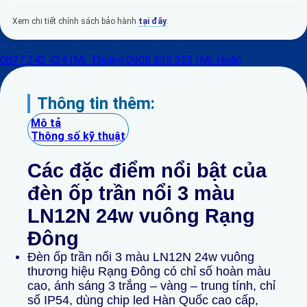
Xem chi tiết chính sách bảo hành
tại đây
.
0827 242 424 (Mr. Thuận)
0908 535 353 (Mr. Hoài)
Thông tin thêm:
Mô tả
Thông số kỹ thuật
Các đặc điểm nổi
bật
của
đèn ốp trần nổi 3 màu
LN12N 24w vuông Rạng
Đông
Đèn ốp trần nổi 3 màu LN12N 24w vuông
thương hiệu Rạng Đông có chỉ số hoàn màu
cao, ánh sáng 3 trắng – vàng – trung tính, chỉ
số IP54, dùng chip led Hàn Quốc cao cấp,