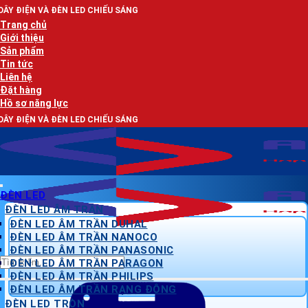
Bỏ
N LED CHIẾU SÁNG
qua
Trang chủ
nội
Giới thiệu
dung
Sản phẩm
Tin tức
Liên hệ
Đặt hàng
Hồ sơ năng lực
N LED CHIẾU SÁNG
ĐÈN LED
ĐÈN LED ÂM TRẦN
ĐÈN LED ÂM TRẦN DUHAL
ĐÈN LED ÂM TRẦN NANOCO
ĐÈN LED ÂM TRẦN PANASONIC
Tìm
ĐÈN LED ÂM TRẦN PARAGON
kiếm:
ĐÈN LED ÂM TRẦN PHILIPS
ĐÈN LED ÂM TRẦN RẠNG ĐÔNG
ĐÈN LED TRÒN