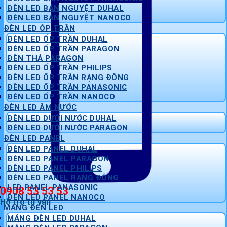
ĐÈN LED BÁN NGUYỆT DUHAL
ĐÈN LED BÁN NGUYỆT NANOCO
ĐÈN LED ỐP TRẦN
ĐÈN LED ỐP TRẦN DUHAL
ĐÈN LED ỐP TRẦN PARAGON
ĐÈN THẢ PARAGON
ĐÈN LED ỐP TRẦN PHILIPS
ĐÈN LED ỐP TRẦN RẠNG ĐÔNG
ĐÈN LED ỐP TRẦN PANASONIC
ĐÈN LED ỐP TRẦN NANOCO
ĐÈN LED ÂM NƯỚC
ĐÈN LED DƯỚI NƯỚC DUHAL
ĐÈN LED DƯỚI NƯỚC PARAGON
ĐÈN LED PANEL
ĐÈN LED PANEL DUHAL
ĐÈN LED PANEL PARAGON
ĐÈN LED PANEL PHILIPS
ĐÈN LED PANEL RẠNG ĐÔNG
LED PANEL PANASONIC
0908 53 53 53
ĐÈN LED PANEL NANOCO
Hỗ trợ tư vấn
MÁNG ĐÈN LED
MÁNG ĐÈN LED DUHAL