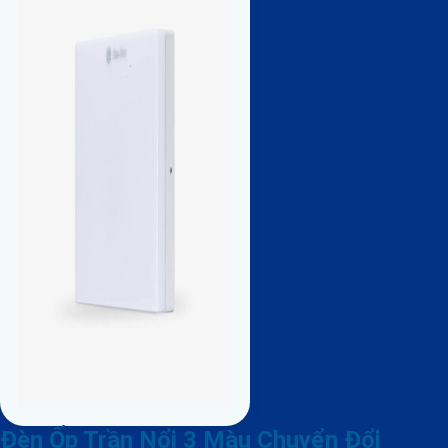
Đèn Ốp Trần Nổi 3 Màu Chuyển Đổi