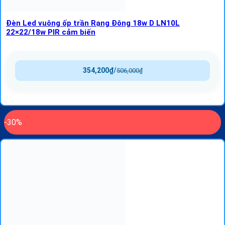
Đèn Led vuông ốp trần Rạng Đông 18w D LN10L
22×22/18w PIR cảm biến
354,200
₫
/
506,000
₫
-30%