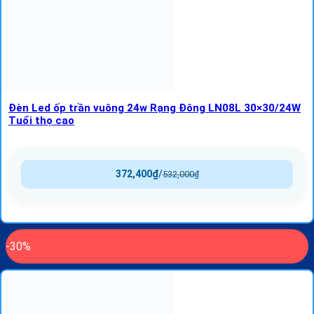
Đèn Led ốp trần vuông 24w Rạng Đông LN08L 30×30/24W
Tuổi thọ cao
372,400
₫
/
532,000
₫
-30%