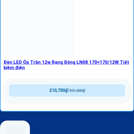
Đèn LED Ốp Trần 12w Rạng Đông LN08 170×170/12W Tiết
kiệm điện
210,700
₫
/
301,000
₫