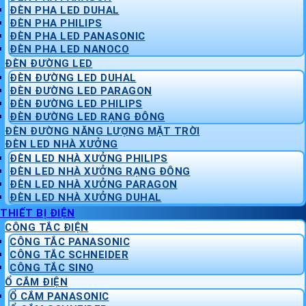
ĐÈN PHA LED DUHAL
ĐÈN PHA PHILIPS
ĐÈN PHA LED PANASONIC
ĐÈN PHA LED NANOCO
ĐÈN ĐƯỜNG LED
ĐÈN ĐƯỜNG LED DUHAL
ĐÈN ĐƯỜNG LED PARAGON
ĐÈN ĐƯỜNG LED PHILIPS
ĐÈN ĐƯỜNG LED RẠNG ĐÔNG
ĐÈN ĐƯỜNG NĂNG LƯỢNG MẶT TRỜI
ĐÈN LED NHÀ XƯỞNG
ĐÈN LED NHÀ XƯỞNG PHILIPS
ĐÈN LED NHÀ XƯỞNG RẠNG ĐÔNG
ĐÈN LED NHÀ XƯỞNG PARAGON
ĐÈN LED NHÀ XƯỞNG DUHAL
THIẾT BỊ ĐIỆN
CÔNG TẮC ĐIỆN
CÔNG TẮC PANASONIC
CÔNG TẮC SCHNEIDER
CÔNG TẮC SINO
Ổ CẮM ĐIỆN
Ổ CẮM PANASONIC