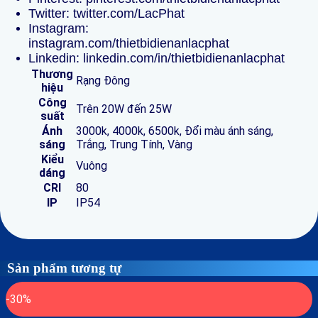
Twitter:
twitter.com/LacPhat
Instagram:
instagram.com/thietbidienanlacphat
Linkedin:
linkedin.com/in/thietbidienanlacphat
Thương
Rạng Đông
hiệu
Công
Trên 20W đến 25W
suất
Ánh
3000k, 4000k, 6500k, Đổi màu ánh sáng,
sáng
Trắng, Trung Tính, Vàng
Kiểu
Vuông
dáng
CRI
80
IP
IP54
Sản phẩm tương tự
-30%