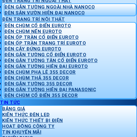
ĐÈN TRANG TRÍ NGOẠI THẤT
ĐÈN GẮN TƯỜNG NGOÀI NHÀ NANOCO
ĐÈN SÂN VƯỜN HIỆN ĐẠI NANOCO
ĐÈN TRANG TRÍ NỘI THẤT
ĐÈN CHÙM CỔ ĐIỂN EUROTO
ĐÈN CHÙM NẾN EUROTO
ĐÈN ỐP TRẦN CỔ ĐIỂN EUROTO
ĐÈN ỐP TRẦN TRANG TRÍ EUROTO
ĐÈN CÂY ĐỨNG EUROTO
ĐÈN GẮN TƯỜNG CỔ ĐIỂN EUROTO
ĐÈN GẮN TƯỜNG TÂN CỔ ĐIỂN EUROTO
ĐÈN GẮN TƯỜNG HIỆN ĐẠI EUROTO
ĐÈN CHÙM PHA LÊ 355 DECOR
ĐÈN CHÙM THẢ 355 DECOR
ĐÈN GẮN TƯỜNG 355 DECOR
ĐÈN GẮN TƯỜNG HIỆN ĐẠI PANASONIC
ĐÈN CHÙM CỔ ĐIỂN 355 DECOR
TIN TỨC
BẢNG GIÁ
KIẾN THỨC ĐÈN LED
KIẾN THỨC THIẾT BỊ ĐIỆN
HOẠT ĐỘNG CÔNG TY
TIN KHUYẾN MÃI