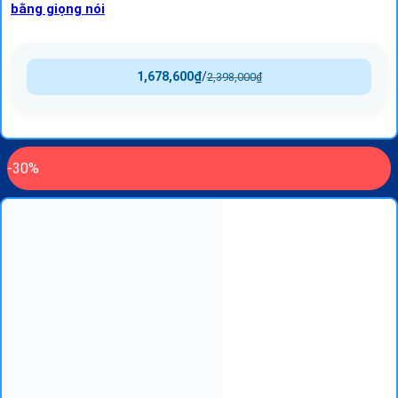
bằng giọng nói
1,678,600
₫
/
2,398,000
₫
-30%