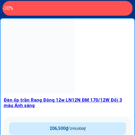
-30%
Đèn ốp trần Rạng Đông 12w LN12N ĐM 170/12W Đổi 3
màu Ánh sáng
206,500
₫
/
295,000
₫