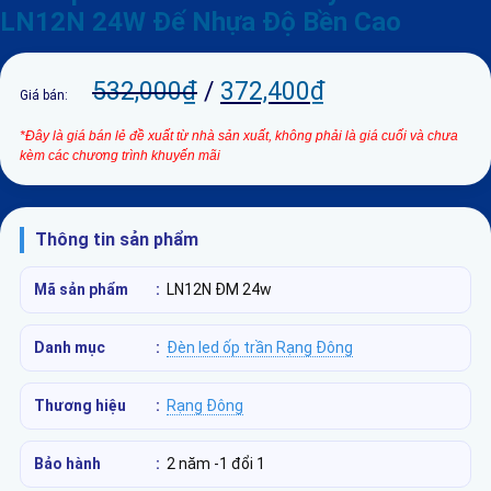
LN12N 24W Đế Nhựa Độ Bền Cao
532,000
₫
/
372,400
₫
Giá bán:
*Đây là giá bán lẻ đề xuất từ nhà sản xuất, không phải là giá cuối và chưa
kèm các chương trình khuyến mãi
Thông tin sản phẩm
Mã sản phẩm
:
LN12N ĐM 24w
Danh mục
:
Đèn led ốp trần Rạng Đông
Thương hiệu
:
Rạng Đông
Bảo hành
:
2 năm -1 đổi 1