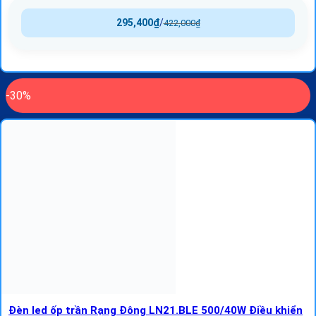
295,400
₫
/
422,000
₫
-30%
Đèn led ốp trần Rạng Đông LN21.BLE 500/40W Điều khiển