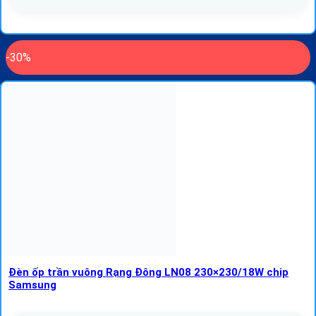
-30%
Đèn ốp trần vuông Rạng Đông LN08 230×230/18W chip
Samsung