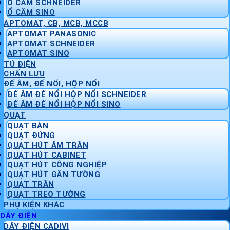
Ổ CẮM SCHNEIDER
Ổ CẮM SINO
APTOMAT, CB, MCB, MCCB
APTOMAT PANASONIC
APTOMAT SCHNEIDER
APTOMAT SINO
TỦ ĐIỆN
CHẤN LƯU
ĐẾ ÂM, ĐẾ NỔI, HỘP NỔI
ĐẾ ÂM ĐẾ NỔI HỘP NỔI SCHNEIDER
ĐẾ ÂM ĐẾ NỔI HỘP NỔI SINO
QUẠT
QUẠT BÀN
QUẠT ĐỨNG
QUẠT HÚT ÂM TRẦN
QUẠT HÚT CABINET
QUẠT HÚT CÔNG NGHIỆP
QUẠT HÚT GẮN TƯỜNG
QUẠT TRẦN
QUẠT TREO TƯỜNG
PHỤ KIỆN KHÁC
DÂY ĐIỆN
DÂY ĐIỆN CADIVI