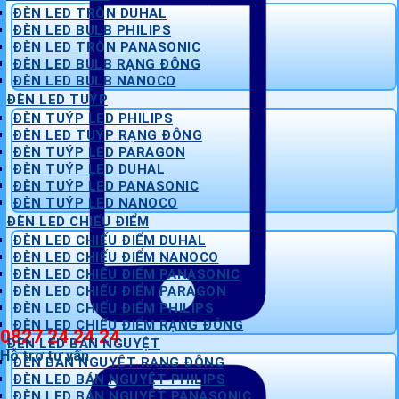
ĐÈN LED TRÒN DUHAL
ĐÈN LED BULB PHILIPS
ĐÈN LED TRÒN PANASONIC
ĐÈN LED BULB RẠNG ĐÔNG
ĐÈN LED BULB NANOCO
ĐÈN LED TUÝP
ĐÈN TUÝP LED PHILIPS
ĐÈN LED TUÝP RẠNG ĐÔNG
ĐÈN TUÝP LED PARAGON
ĐÈN TUÝP LED DUHAL
ĐÈN TUÝP LED PANASONIC
ĐÈN TUÝP LED NANOCO
ĐÈN LED CHIẾU ĐIỂM
ĐÈN LED CHIẾU ĐIỂM DUHAL
ĐÈN LED CHIẾU ĐIỂM NANOCO
ĐÈN LED CHIẾU ĐIỂM PANASONIC
ĐÈN LED CHIẾU ĐIỂM PARAGON
ĐÈN LED CHIẾU ĐIỂM PHILIPS
ĐÈN LED CHIẾU ĐIỂM RẠNG ĐÔNG
0827 24 24 24
ĐÈN LED BÁN NGUYỆT
Hỗ trợ tư vấn
ĐÈN BÁN NGUYỆT RẠNG ĐÔNG
ĐÈN LED BÁN NGUYỆT PHILIPS
ĐÈN LED BÁN NGUYỆT PANASONIC