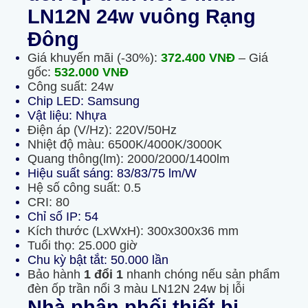
LN12N 24w vuông Rạng
Đông
Giá khuyến mãi (-30%):
372.400
VNĐ
– Giá
gốc:
532.000
VNĐ
Công suất: 24w
Chip LED: Samsung
Vật liệu: Nhựa
Điện áp (V/Hz): 220V/50Hz
Nhiệt độ màu: 6500K/4000K/3000K
Quang thông(lm): 2000/2000/1400lm
Hiệu suất sáng: 83/83/75 lm/W
Hệ số công suất: 0.5
CRI: 80
Chỉ số IP: 54
Kích thước (LxWxH): 300x300x36 mm
Tuổi thọ: 25.000 giờ
Chu kỳ bật tắt: 50.000 lần
Bảo hành
1 đổi 1
nhanh chóng nếu sản phẩm
đèn ốp trần nổi 3 màu LN12N 24w bị lỗi
Nhà phân phối thiết bị