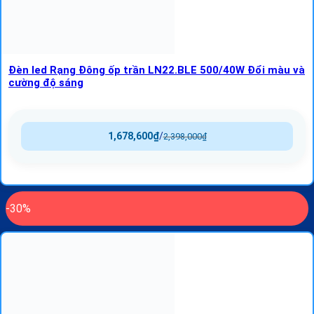
Đèn led Rạng Đông ốp trần LN22.BLE 500/40W Đổi màu và
cường độ sáng
1,678,600
₫
/
2,398,000
₫
-30%