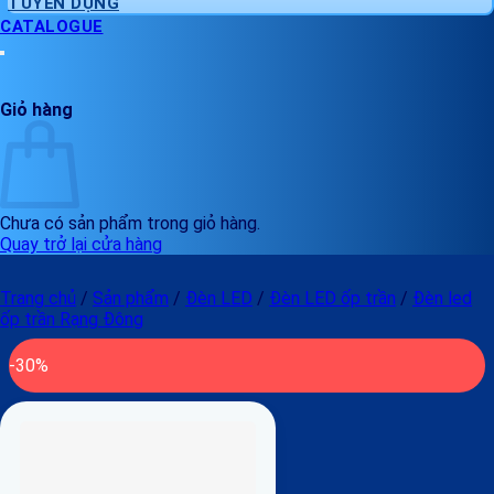
TUYỂN DỤNG
CATALOGUE
Giỏ hàng
Chưa có sản phẩm trong giỏ hàng.
Quay trở lại cửa hàng
Trang chủ
/
Sản phẩm
/
Đèn LED
/
Đèn LED ốp trần
/
Đèn led
ốp trần Rạng Đông
-30%