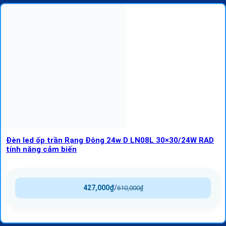
Đèn led ốp trần Rạng Đông 24w D LN08L 30×30/24W RAD
tính năng cảm biến
427,000
₫
/
610,000
₫