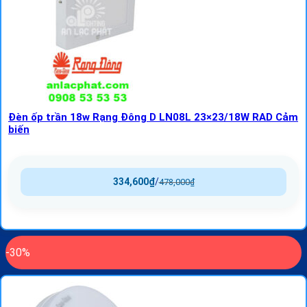
Đèn ốp trần 18w Rạng Đông D LN08L 23×23/18W RAD Cảm
biến
334,600
₫
/
478,000
₫
-30%