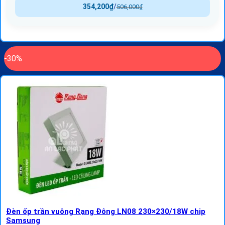
354,200
₫
/
506,000
₫
-30%
Đèn ốp trần vuông Rạng Đông LN08 230×230/18W chip
Samsung