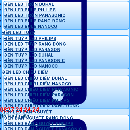
ĐÈN LED TRÒN DUHAL
ĐÈN LED BULB PHILIPS
ĐÈN LED TRÒN PANASONIC
ĐÈN LED BULB RẠNG ĐÔNG
ĐÈN LED BULB NANOCO
ĐÈN LED TUÝP
ĐÈN TUÝP LED PHILIPS
ĐÈN LED TUÝP RẠNG ĐÔNG
ĐÈN TUÝP LED PARAGON
ĐÈN TUÝP LED DUHAL
ĐÈN TUÝP LED PANASONIC
ĐÈN TUÝP LED NANOCO
ĐÈN LED CHIẾU ĐIỂM
ĐÈN LED CHIẾU ĐIỂM DUHAL
ĐÈN LED CHIẾU ĐIỂM NANOCO
ĐÈN LED CHIẾU ĐIỂM PANASONIC
ĐÈN LED CHIẾU ĐIỂM PARAGON
ĐÈN LED CHIẾU ĐIỂM PHILIPS
ĐÈN LED CHIẾU ĐIỂM RẠNG ĐÔNG
0827 24 24 24
ĐÈN LED BÁN NGUYỆT
Hỗ trợ tư vấn
ĐÈN BÁN NGUYỆT RẠNG ĐÔNG
ĐÈN LED BÁN NGUYỆT PHILIPS
ĐÈN LED BÁN NGUYỆT PANASONIC