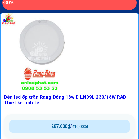
-30%
Đèn led ốp trần Rạng Đông 18w D LN09L 230/18W RAD
Thiết kế tinh tế
287,000
₫
/
410,000
₫