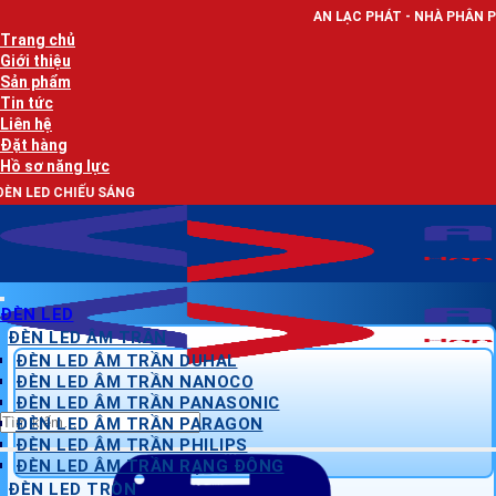
Bỏ
AN LẠC PHÁT - NHÀ PHÂN PHỐI THIẾT BỊ ĐIỆ
qua
Trang chủ
nội
Giới thiệu
dung
Sản phẩm
Tin tức
Liên hệ
Đặt hàng
Hồ sơ năng lực
ÁNG
ĐÈN LED
ĐÈN LED ÂM TRẦN
ĐÈN LED ÂM TRẦN DUHAL
ĐÈN LED ÂM TRẦN NANOCO
ĐÈN LED ÂM TRẦN PANASONIC
Tìm
ĐÈN LED ÂM TRẦN PARAGON
kiếm:
ĐÈN LED ÂM TRẦN PHILIPS
ĐÈN LED ÂM TRẦN RẠNG ĐÔNG
ĐÈN LED TRÒN