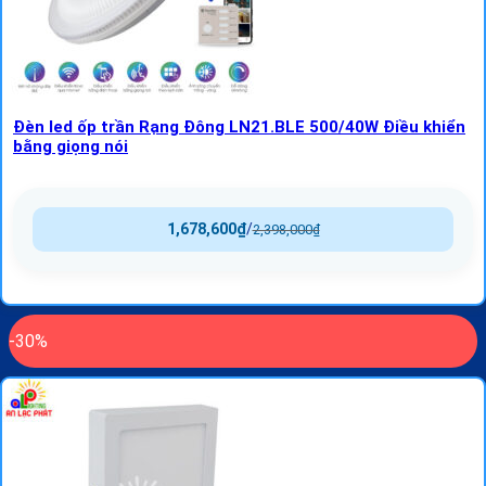
Đèn led ốp trần Rạng Đông LN21.BLE 500/40W Điều khiển
bằng giọng nói
1,678,600
₫
/
2,398,000
₫
-30%