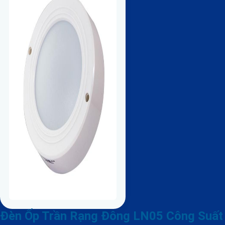
Đèn Ốp Trần Rạng Đông LN05 Công Suất