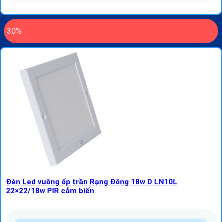
-30%
Đèn Led vuông ốp trần Rạng Đông 18w D LN10L
22×22/18w PIR cảm biến