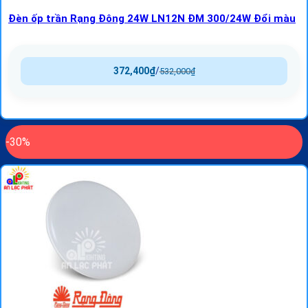
Đèn ốp trần Rạng Đông 24W LN12N ĐM 300/24W Đổi màu
372,400
₫
/
532,000
₫
-30%