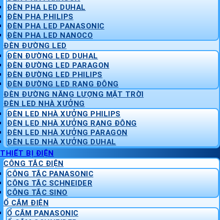
ĐÈN PHA LED DUHAL
ĐÈN PHA PHILIPS
ĐÈN PHA LED PANASONIC
ĐÈN PHA LED NANOCO
ĐÈN ĐƯỜNG LED
ĐÈN ĐƯỜNG LED DUHAL
ĐÈN ĐƯỜNG LED PARAGON
ĐÈN ĐƯỜNG LED PHILIPS
ĐÈN ĐƯỜNG LED RẠNG ĐÔNG
ĐÈN ĐƯỜNG NĂNG LƯỢNG MẶT TRỜI
ĐÈN LED NHÀ XƯỞNG
ĐÈN LED NHÀ XƯỞNG PHILIPS
ĐÈN LED NHÀ XƯỞNG RẠNG ĐÔNG
ĐÈN LED NHÀ XƯỞNG PARAGON
ĐÈN LED NHÀ XƯỞNG DUHAL
THIẾT BỊ ĐIỆN
CÔNG TẮC ĐIỆN
CÔNG TẮC PANASONIC
CÔNG TẮC SCHNEIDER
CÔNG TẮC SINO
Ổ CẮM ĐIỆN
Ổ CẮM PANASONIC