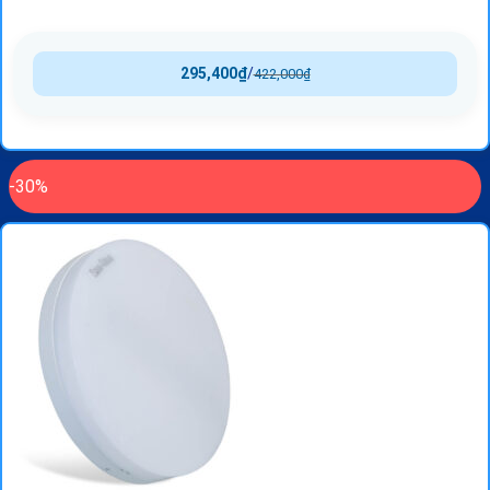
295,400
₫
/
422,000
₫
-30%