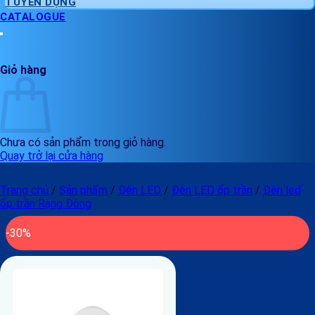
TUYỂN DỤNG
CATALOGUE
Giỏ hàng
Chưa có sản phẩm trong giỏ hàng.
Quay trở lại cửa hàng
Trang chủ
/
Sản phẩm
/
Đèn LED
/
Đèn LED ốp trần
/
Đèn led
ốp trần Rạng Đông
-30%