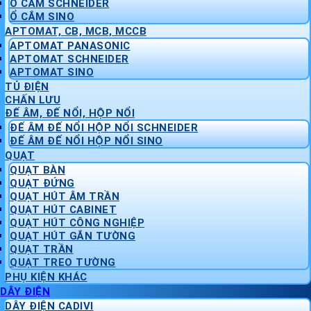
Ổ CẮM SCHNEIDER
Ổ CẮM SINO
APTOMAT, CB, MCB, MCCB
APTOMAT PANASONIC
APTOMAT SCHNEIDER
APTOMAT SINO
TỦ ĐIỆN
CHẤN LƯU
ĐẾ ÂM, ĐẾ NỔI, HỘP NỔI
ĐẾ ÂM ĐẾ NỔI HỘP NỔI SCHNEIDER
ĐẾ ÂM ĐẾ NỔI HỘP NỔI SINO
QUẠT
QUẠT BÀN
QUẠT ĐỨNG
QUẠT HÚT ÂM TRẦN
QUẠT HÚT CABINET
QUẠT HÚT CÔNG NGHIỆP
QUẠT HÚT GẮN TƯỜNG
QUẠT TRẦN
QUẠT TREO TƯỜNG
PHỤ KIỆN KHÁC
DÂY ĐIỆN
DÂY ĐIỆN CADIVI