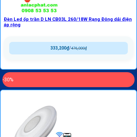
Đèn Led ốp trần D LN CB03L 260/18W Rạng Đông dải điện
áp rộng
333,200
₫
/
476,000
₫
-30%