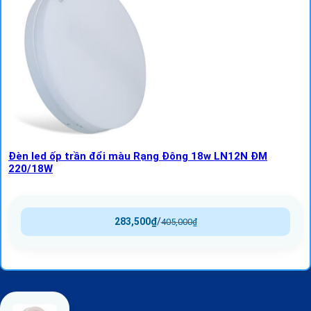
Đèn led ốp trần đổi màu Rạng Đông 18w LN12N ĐM
220/18W
283,500
₫
/
405,000
₫