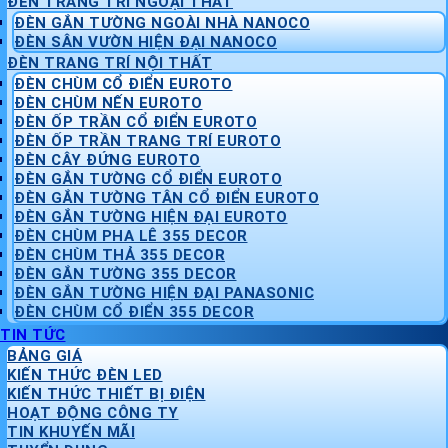
ĐÈN TRANG TRÍ NGOẠI THẤT
ĐÈN GẮN TƯỜNG NGOÀI NHÀ NANOCO
ĐÈN SÂN VƯỜN HIỆN ĐẠI NANOCO
ĐÈN TRANG TRÍ NỘI THẤT
ĐÈN CHÙM CỔ ĐIỂN EUROTO
ĐÈN CHÙM NẾN EUROTO
ĐÈN ỐP TRẦN CỔ ĐIỂN EUROTO
ĐÈN ỐP TRẦN TRANG TRÍ EUROTO
ĐÈN CÂY ĐỨNG EUROTO
ĐÈN GẮN TƯỜNG CỔ ĐIỂN EUROTO
ĐÈN GẮN TƯỜNG TÂN CỔ ĐIỂN EUROTO
ĐÈN GẮN TƯỜNG HIỆN ĐẠI EUROTO
ĐÈN CHÙM PHA LÊ 355 DECOR
ĐÈN CHÙM THẢ 355 DECOR
ĐÈN GẮN TƯỜNG 355 DECOR
ĐÈN GẮN TƯỜNG HIỆN ĐẠI PANASONIC
ĐÈN CHÙM CỔ ĐIỂN 355 DECOR
TIN TỨC
BẢNG GIÁ
KIẾN THỨC ĐÈN LED
KIẾN THỨC THIẾT BỊ ĐIỆN
HOẠT ĐỘNG CÔNG TY
TIN KHUYẾN MÃI