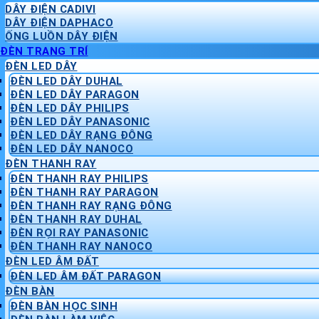
DÂY ĐIỆN CADIVI
DÂY ĐIỆN DAPHACO
ỐNG LUỒN DÂY ĐIỆN
ĐÈN TRANG TRÍ
ĐÈN LED DÂY
ĐÈN LED DÂY DUHAL
ĐÈN LED DÂY PARAGON
ĐÈN LED DÂY PHILIPS
ĐÈN LED DÂY PANASONIC
ĐÈN LED DÂY RẠNG ĐÔNG
ĐÈN LED DÂY NANOCO
ĐÈN THANH RAY
ĐÈN THANH RAY PHILIPS
ĐÈN THANH RAY PARAGON
ĐÈN THANH RAY RẠNG ĐÔNG
ĐÈN THANH RAY DUHAL
ĐÈN RỌI RAY PANASONIC
ĐÈN THANH RAY NANOCO
ĐÈN LED ÂM ĐẤT
ĐÈN LED ÂM ĐẤT PARAGON
ĐÈN BÀN
ĐÈN BÀN HỌC SINH