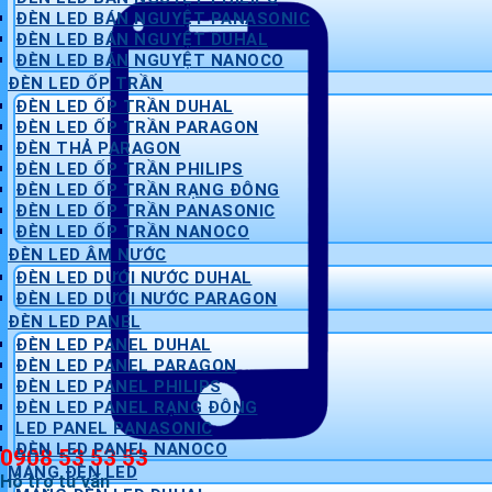
ĐÈN LED BÁN NGUYỆT PANASONIC
ĐÈN LED BÁN NGUYỆT DUHAL
ĐÈN LED BÁN NGUYỆT NANOCO
ĐÈN LED ỐP TRẦN
ĐÈN LED ỐP TRẦN DUHAL
ĐÈN LED ỐP TRẦN PARAGON
ĐÈN THẢ PARAGON
ĐÈN LED ỐP TRẦN PHILIPS
ĐÈN LED ỐP TRẦN RẠNG ĐÔNG
ĐÈN LED ỐP TRẦN PANASONIC
ĐÈN LED ỐP TRẦN NANOCO
ĐÈN LED ÂM NƯỚC
ĐÈN LED DƯỚI NƯỚC DUHAL
ĐÈN LED DƯỚI NƯỚC PARAGON
ĐÈN LED PANEL
ĐÈN LED PANEL DUHAL
ĐÈN LED PANEL PARAGON
ĐÈN LED PANEL PHILIPS
ĐÈN LED PANEL RẠNG ĐÔNG
LED PANEL PANASONIC
ĐÈN LED PANEL NANOCO
0908 53 53 53
MÁNG ĐÈN LED
Hỗ trợ tư vấn