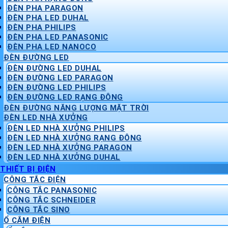
ĐÈN PHA PARAGON
ĐÈN PHA LED DUHAL
ĐÈN PHA PHILIPS
ĐÈN PHA LED PANASONIC
ĐÈN PHA LED NANOCO
ĐÈN ĐƯỜNG LED
ĐÈN ĐƯỜNG LED DUHAL
ĐÈN ĐƯỜNG LED PARAGON
ĐÈN ĐƯỜNG LED PHILIPS
ĐÈN ĐƯỜNG LED RẠNG ĐÔNG
ĐÈN ĐƯỜNG NĂNG LƯỢNG MẶT TRỜI
ĐÈN LED NHÀ XƯỞNG
ĐÈN LED NHÀ XƯỞNG PHILIPS
ĐÈN LED NHÀ XƯỞNG RẠNG ĐÔNG
ĐÈN LED NHÀ XƯỞNG PARAGON
ĐÈN LED NHÀ XƯỞNG DUHAL
THIẾT BỊ ĐIỆN
CÔNG TẮC ĐIỆN
CÔNG TẮC PANASONIC
CÔNG TẮC SCHNEIDER
CÔNG TẮC SINO
Ổ CẮM ĐIỆN