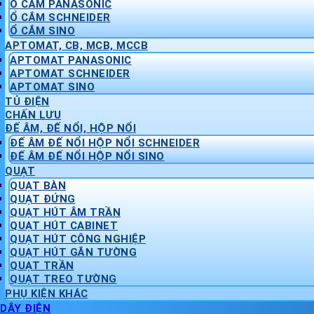
Ổ CẮM PANASONIC
Ổ CẮM SCHNEIDER
Ổ CẮM SINO
APTOMAT, CB, MCB, MCCB
APTOMAT PANASONIC
APTOMAT SCHNEIDER
APTOMAT SINO
TỦ ĐIỆN
CHẤN LƯU
ĐẾ ÂM, ĐẾ NỔI, HỘP NỔI
ĐẾ ÂM ĐẾ NỔI HỘP NỔI SCHNEIDER
ĐẾ ÂM ĐẾ NỔI HỘP NỔI SINO
QUẠT
QUẠT BÀN
QUẠT ĐỨNG
QUẠT HÚT ÂM TRẦN
QUẠT HÚT CABINET
QUẠT HÚT CÔNG NGHIỆP
QUẠT HÚT GẮN TƯỜNG
QUẠT TRẦN
QUẠT TREO TƯỜNG
PHỤ KIỆN KHÁC
DÂY ĐIỆN