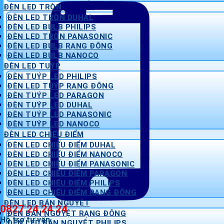
ĐÈN LED TRÒN
ĐÈN LED TRÒN DUHAL
ĐÈN LED BULB PHILIPS
ĐÈN LED TRÒN PANASONIC
ĐÈN LED BULB RẠNG ĐÔNG
ĐÈN LED BULB NANOCO
ĐÈN LED TUÝP
ĐÈN TUÝP LED PHILIPS
ĐÈN LED TUÝP RẠNG ĐÔNG
ĐÈN TUÝP LED PARAGON
ĐÈN TUÝP LED DUHAL
ĐÈN TUÝP LED PANASONIC
ĐÈN TUÝP LED NANOCO
ĐÈN LED CHIẾU ĐIỂM
ĐÈN LED CHIẾU ĐIỂM DUHAL
ĐÈN LED CHIẾU ĐIỂM NANOCO
ĐÈN LED CHIẾU ĐIỂM PANASONIC
ĐÈN LED CHIẾU ĐIỂM PARAGON
ĐÈN LED CHIẾU ĐIỂM PHILIPS
ĐÈN LED CHIẾU ĐIỂM RẠNG ĐÔNG
ĐÈN LED BÁN NGUYỆT
0827 24 24 24
ĐÈN BÁN NGUYỆT RẠNG ĐÔNG
Hỗ trợ tư vấn
ĐÈN LED BÁN NGUYỆT PHILIPS