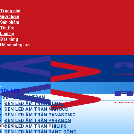
Bỏ
qua
Trang chủ
nội
Giới thiệu
dung
Sản phẩm
Tin tức
Liên hệ
Đặt hàng
Hồ sơ năng lực
ĐÈN LED
ĐÈN LED ÂM TRẦN
ĐÈN LED ÂM TRẦN DUHAL
ĐÈN LED ÂM TRẦN NANOCO
ĐÈN LED ÂM TRẦN PANASONIC
ĐÈN LED ÂM TRẦN PARAGON
Tìm
ĐÈN LED ÂM TRẦN PHILIPS
kiếm:
ĐÈN LED ÂM TRẦN RẠNG ĐÔNG