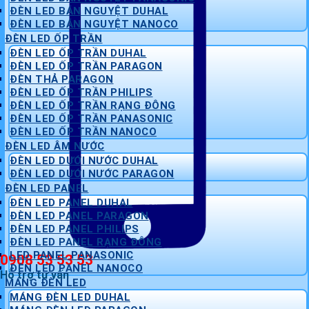
ĐÈN LED BÁN NGUYỆT DUHAL
ĐÈN LED BÁN NGUYỆT NANOCO
ĐÈN LED ỐP TRẦN
ĐÈN LED ỐP TRẦN DUHAL
ĐÈN LED ỐP TRẦN PARAGON
ĐÈN THẢ PARAGON
ĐÈN LED ỐP TRẦN PHILIPS
ĐÈN LED ỐP TRẦN RẠNG ĐÔNG
ĐÈN LED ỐP TRẦN PANASONIC
ĐÈN LED ỐP TRẦN NANOCO
ĐÈN LED ÂM NƯỚC
ĐÈN LED DƯỚI NƯỚC DUHAL
ĐÈN LED DƯỚI NƯỚC PARAGON
ĐÈN LED PANEL
ĐÈN LED PANEL DUHAL
ĐÈN LED PANEL PARAGON
ĐÈN LED PANEL PHILIPS
ĐÈN LED PANEL RẠNG ĐÔNG
LED PANEL PANASONIC
0908 53 53 53
ĐÈN LED PANEL NANOCO
Hỗ trợ tư vấn
MÁNG ĐÈN LED
MÁNG ĐÈN LED DUHAL