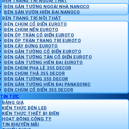
ĐÈN TRANG TRÍ NGOẠI THẤT
ĐÈN GẮN TƯỜNG NGOÀI NHÀ NANOCO
ĐÈN SÂN VƯỜN HIỆN ĐẠI NANOCO
ĐÈN TRANG TRÍ NỘI THẤT
ĐÈN CHÙM CỔ ĐIỂN EUROTO
ĐÈN CHÙM NẾN EUROTO
ĐÈN ỐP TRẦN CỔ ĐIỂN EUROTO
ĐÈN ỐP TRẦN TRANG TRÍ EUROTO
ĐÈN CÂY ĐỨNG EUROTO
ĐÈN GẮN TƯỜNG CỔ ĐIỂN EUROTO
ĐÈN GẮN TƯỜNG TÂN CỔ ĐIỂN EUROTO
ĐÈN GẮN TƯỜNG HIỆN ĐẠI EUROTO
ĐÈN CHÙM PHA LÊ 355 DECOR
ĐÈN CHÙM THẢ 355 DECOR
ĐÈN GẮN TƯỜNG 355 DECOR
ĐÈN GẮN TƯỜNG HIỆN ĐẠI PANASONIC
ĐÈN CHÙM CỔ ĐIỂN 355 DECOR
TIN TỨC
BẢNG GIÁ
KIẾN THỨC ĐÈN LED
KIẾN THỨC THIẾT BỊ ĐIỆN
HOẠT ĐỘNG CÔNG TY
TIN KHUYẾN MÃI