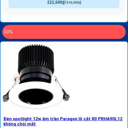
222,600
₫
/
318,000
₫
-30%
Đèn spotlight 12w âm trần Paragon lỗ cắt 80 PRHA90L12
không chói mắt