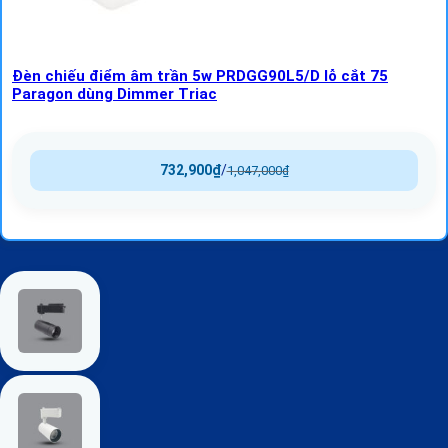
Đèn chiếu điểm âm trần 5w PRDGG90L5/D lỗ cắt 75
Paragon dùng Dimmer Triac
732,900
₫
/
1,047,000
₫