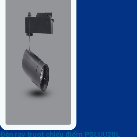
Đèn ray trượt chiếu điểm PSLUU20L