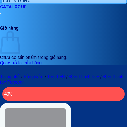
TUYỂN DỤNG
CATALOGUE
Giỏ hàng
Chưa có sản phẩm trong giỏ hàng.
Quay trở lại cửa hàng
Trang chủ
/
Sản phẩm
/
Đèn LED
/
Đèn Thanh Ray
/
Đèn thanh
ray Paragon
-40%