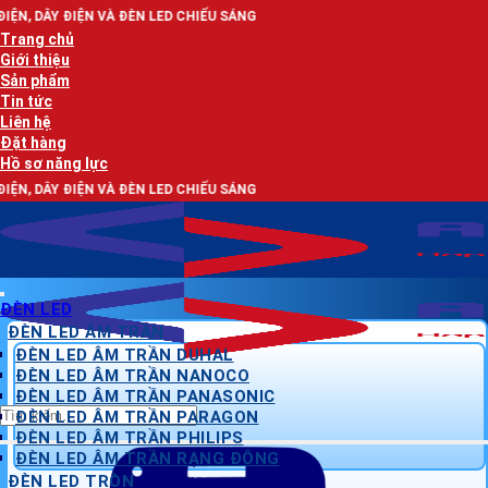
Bỏ
ĐÈN LED CHIẾU SÁNG
qua
Trang chủ
nội
Giới thiệu
dung
Sản phẩm
Tin tức
Liên hệ
Đặt hàng
Hồ sơ năng lực
ĐÈN LED CHIẾU SÁNG
ĐÈN LED
ĐÈN LED ÂM TRẦN
ĐÈN LED ÂM TRẦN DUHAL
ĐÈN LED ÂM TRẦN NANOCO
ĐÈN LED ÂM TRẦN PANASONIC
Tìm
ĐÈN LED ÂM TRẦN PARAGON
kiếm:
ĐÈN LED ÂM TRẦN PHILIPS
ĐÈN LED ÂM TRẦN RẠNG ĐÔNG
ĐÈN LED TRÒN