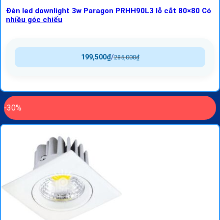
Đèn led downlight 3w Paragon PRHH90L3 lỗ cắt 80×80 Có
nhiều góc chiếu
199,500
₫
/
285,000
₫
-30%