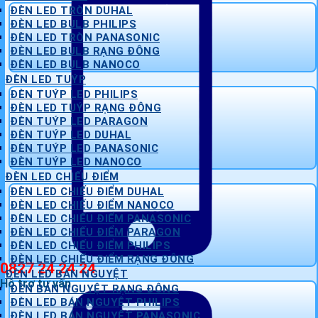
ĐÈN LED TRÒN DUHAL
ĐÈN LED BULB PHILIPS
ĐÈN LED TRÒN PANASONIC
ĐÈN LED BULB RẠNG ĐÔNG
ĐÈN LED BULB NANOCO
ĐÈN LED TUÝP
ĐÈN TUÝP LED PHILIPS
ĐÈN LED TUÝP RẠNG ĐÔNG
ĐÈN TUÝP LED PARAGON
ĐÈN TUÝP LED DUHAL
ĐÈN TUÝP LED PANASONIC
ĐÈN TUÝP LED NANOCO
ĐÈN LED CHIẾU ĐIỂM
ĐÈN LED CHIẾU ĐIỂM DUHAL
ĐÈN LED CHIẾU ĐIỂM NANOCO
ĐÈN LED CHIẾU ĐIỂM PANASONIC
ĐÈN LED CHIẾU ĐIỂM PARAGON
ĐÈN LED CHIẾU ĐIỂM PHILIPS
ĐÈN LED CHIẾU ĐIỂM RẠNG ĐÔNG
0827 24 24 24
ĐÈN LED BÁN NGUYỆT
Hỗ trợ tư vấn
ĐÈN BÁN NGUYỆT RẠNG ĐÔNG
ĐÈN LED BÁN NGUYỆT PHILIPS
ĐÈN LED BÁN NGUYỆT PANASONIC