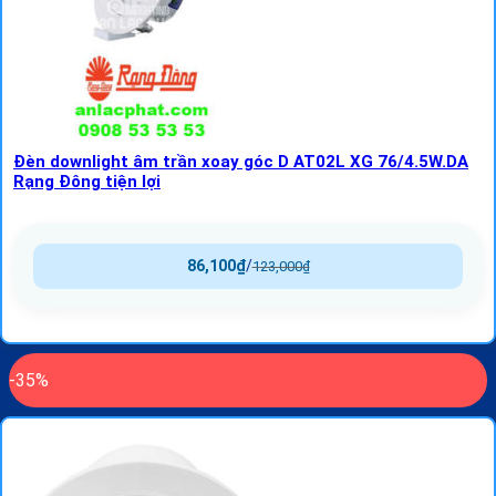
Đèn downlight âm trần xoay góc D AT02L XG 76/4.5W.DA
Rạng Đông tiện lợi
86,100
₫
/
123,000
₫
-35%