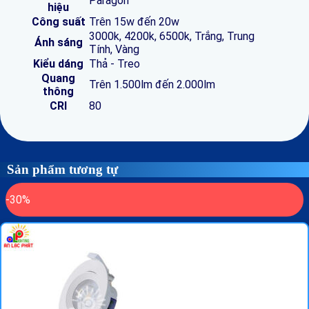
Paragon
hiệu
Công suất
Trên 15w đến 20w
3000k, 4200k, 6500k, Trắng, Trung
Ánh sáng
Tính, Vàng
Kiểu dáng
Thả - Treo
Quang
Trên 1.500lm đến 2.000lm
thông
CRI
80
Sản phẩm tương tự
-30%