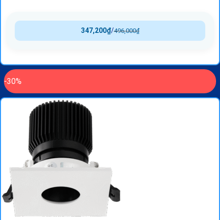
347,200
₫
/
496,000
₫
-30%