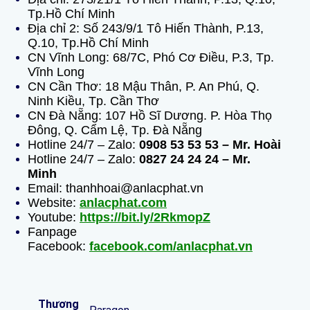
Tp.Hồ Chí Minh
Địa chỉ 2: Số 243/9/1 Tô Hiến Thành, P.13,
Q.10, Tp.Hồ Chí Minh
CN Vĩnh Long: 68/7C, Phó Cơ Điều, P.3, Tp.
Vĩnh Long
CN Cần Thơ: 18 Mậu Thân, P. An Phú, Q.
Ninh Kiều, Tp. Cần Thơ
CN Đà Nẵng: 107 Hồ Sĩ Dương. P. Hòa Thọ
Đông, Q. Cẩm Lệ, Tp. Đà Nẵng
Hotline 24/7 – Zalo:
0908 53 53 53 – Mr. Hoài
Hotline 24/7 – Zalo:
0827 24 24 24 – Mr.
Minh
Email: thanhhoai@anlacphat.vn
Website:
anlacphat.com
Youtube:
https://bit.ly/2RkmopZ
Fanpage
Facebook:
facebook.com/anlacphat.vn
Thương