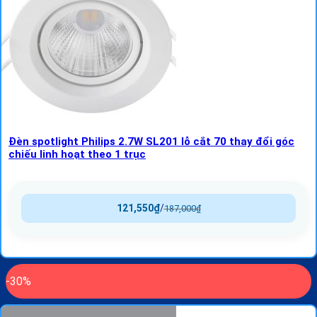
Đèn spotlight Philips 2.7W SL201 lỗ cắt 70 thay đổi góc
chiếu linh hoạt theo 1 trục
121,550
₫
/
187,000
₫
-30%