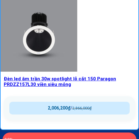
Đèn led âm trần 30w spotlight lỗ cắt 150 Paragon
PRDZZ157L30 viền siêu mỏng
2,006,200
₫
/
2,866,000
₫