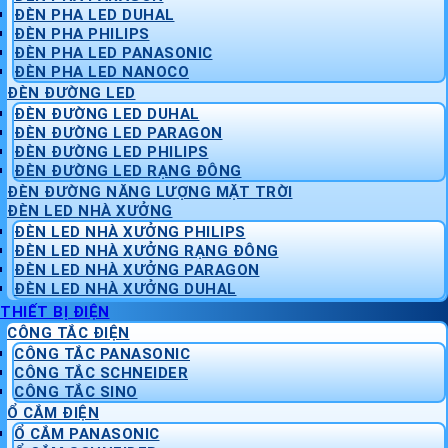
ĐÈN PHA LED DUHAL
ĐÈN PHA PHILIPS
ĐÈN PHA LED PANASONIC
ĐÈN PHA LED NANOCO
ĐÈN ĐƯỜNG LED
ĐÈN ĐƯỜNG LED DUHAL
ĐÈN ĐƯỜNG LED PARAGON
ĐÈN ĐƯỜNG LED PHILIPS
ĐÈN ĐƯỜNG LED RẠNG ĐÔNG
ĐÈN ĐƯỜNG NĂNG LƯỢNG MẶT TRỜI
ĐÈN LED NHÀ XƯỞNG
ĐÈN LED NHÀ XƯỞNG PHILIPS
ĐÈN LED NHÀ XƯỞNG RẠNG ĐÔNG
ĐÈN LED NHÀ XƯỞNG PARAGON
ĐÈN LED NHÀ XƯỞNG DUHAL
THIẾT BỊ ĐIỆN
CÔNG TẮC ĐIỆN
CÔNG TẮC PANASONIC
CÔNG TẮC SCHNEIDER
CÔNG TẮC SINO
Ổ CẮM ĐIỆN
Ổ CẮM PANASONIC