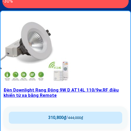
-30%
Đèn Downlight Rạng Đông 9W D AT14L 110/9w.RF điều
khiển từ xa bằng Remote
310,800
₫
/
444,000
₫