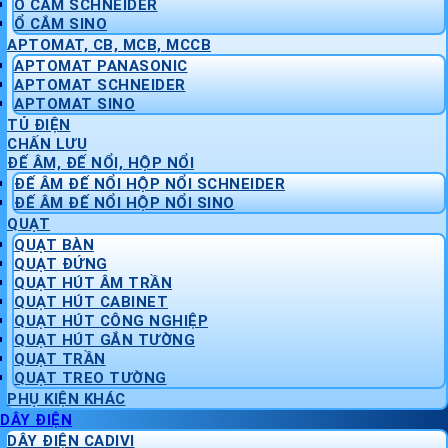
Ổ CẮM SCHNEIDER
Ổ CẮM SINO
APTOMAT, CB, MCB, MCCB
APTOMAT PANASONIC
APTOMAT SCHNEIDER
APTOMAT SINO
TỦ ĐIỆN
CHẤN LƯU
ĐẾ ÂM, ĐẾ NỔI, HỘP NỔI
ĐẾ ÂM ĐẾ NỔI HỘP NỔI SCHNEIDER
ĐẾ ÂM ĐẾ NỔI HỘP NỔI SINO
QUẠT
QUẠT BÀN
QUẠT ĐỨNG
QUẠT HÚT ÂM TRẦN
QUẠT HÚT CABINET
QUẠT HÚT CÔNG NGHIỆP
QUẠT HÚT GẮN TƯỜNG
QUẠT TRẦN
QUẠT TREO TƯỜNG
PHỤ KIỆN KHÁC
DÂY ĐIỆN
DÂY ĐIỆN CADIVI