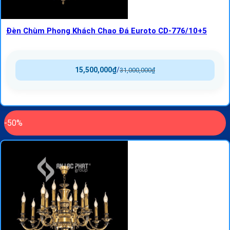
Đèn Chùm Phong Khách Chao Đá Euroto CD-776/10+5
15,500,000
₫
/
31,000,000
₫
-50%