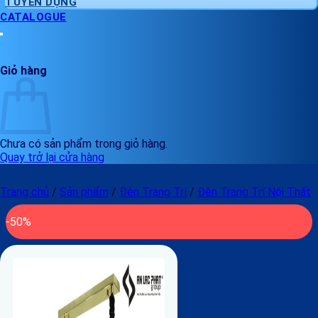
TUYỂN DỤNG
CATALOGUE
Giỏ hàng
Chưa có sản phẩm trong giỏ hàng.
Quay trở lại cửa hàng
Trang chủ
/
Sản phẩm
/
Đèn Trang Trí
/
Đèn Trang Trí Nội Thất
-50%