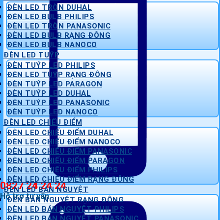
ĐÈN LED TRÒN DUHAL
ĐÈN LED BULB PHILIPS
ĐÈN LED TRÒN PANASONIC
ĐÈN LED BULB RẠNG ĐÔNG
ĐÈN LED BULB NANOCO
ĐÈN LED TUÝP
ĐÈN TUÝP LED PHILIPS
ĐÈN LED TUÝP RẠNG ĐÔNG
ĐÈN TUÝP LED PARAGON
ĐÈN TUÝP LED DUHAL
ĐÈN TUÝP LED PANASONIC
ĐÈN TUÝP LED NANOCO
ĐÈN LED CHIẾU ĐIỂM
ĐÈN LED CHIẾU ĐIỂM DUHAL
ĐÈN LED CHIẾU ĐIỂM NANOCO
ĐÈN LED CHIẾU ĐIỂM PANASONIC
ĐÈN LED CHIẾU ĐIỂM PARAGON
ĐÈN LED CHIẾU ĐIỂM PHILIPS
ĐÈN LED CHIẾU ĐIỂM RẠNG ĐÔNG
0827 24 24 24
ĐÈN LED BÁN NGUYỆT
Hỗ trợ tư vấn
ĐÈN BÁN NGUYỆT RẠNG ĐÔNG
ĐÈN LED BÁN NGUYỆT PHILIPS
ĐÈN LED BÁN NGUYỆT PANASONIC