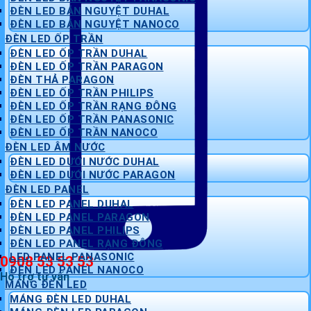
ĐÈN LED BÁN NGUYỆT DUHAL
ĐÈN LED BÁN NGUYỆT NANOCO
ĐÈN LED ỐP TRẦN
ĐÈN LED ỐP TRẦN DUHAL
ĐÈN LED ỐP TRẦN PARAGON
ĐÈN THẢ PARAGON
ĐÈN LED ỐP TRẦN PHILIPS
ĐÈN LED ỐP TRẦN RẠNG ĐÔNG
ĐÈN LED ỐP TRẦN PANASONIC
ĐÈN LED ỐP TRẦN NANOCO
ĐÈN LED ÂM NƯỚC
ĐÈN LED DƯỚI NƯỚC DUHAL
ĐÈN LED DƯỚI NƯỚC PARAGON
ĐÈN LED PANEL
ĐÈN LED PANEL DUHAL
ĐÈN LED PANEL PARAGON
ĐÈN LED PANEL PHILIPS
ĐÈN LED PANEL RẠNG ĐÔNG
LED PANEL PANASONIC
0908 53 53 53
ĐÈN LED PANEL NANOCO
Hỗ trợ tư vấn
MÁNG ĐÈN LED
MÁNG ĐÈN LED DUHAL