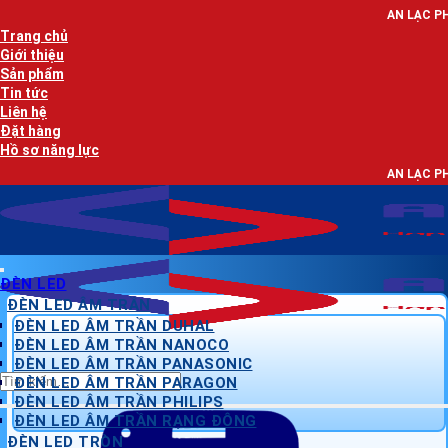
Bỏ
AN LẠC PHÁT - NHÀ PHÂN P
qua
Trang chủ
nội
Giới thiệu
dung
Sản phẩm
Tin tức
Liên hệ
Đặt hàng
Hồ sơ năng lực
AN LẠC PHÁT - NHÀ PHÂN P
ĐÈN LED
ĐÈN LED ÂM TRẦN
ĐÈN LED ÂM TRẦN DUHAL
ĐÈN LED ÂM TRẦN NANOCO
ĐÈN LED ÂM TRẦN PANASONIC
Tìm
ĐÈN LED ÂM TRẦN PARAGON
kiếm:
ĐÈN LED ÂM TRẦN PHILIPS
ĐÈN LED ÂM TRẦN RẠNG ĐÔNG
ĐÈN LED TRÒN