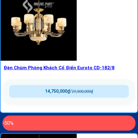
Đèn Chùm Phòng Khách Cổ Điển Euroto CD-182/8
14,750,000
₫
/
29,500,000
₫
-50%