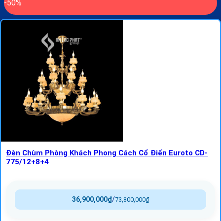
-50%
Đèn Chùm Phòng Khách Phong Cách Cổ Điển Euroto CD-
775/12+8+4
36,900,000
₫
/
73,800,000
₫