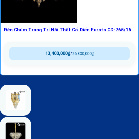
Đèn Chùm Trang Trí Nội Thất Cổ Điển Euroto CD-765/16
13,400,000
₫
/
26,800,000
₫