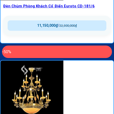
Đèn Chùm Phòng Khách Cổ Điển Euroto CD-181/6
11,150,000
₫
/
22,300,000
₫
-50%