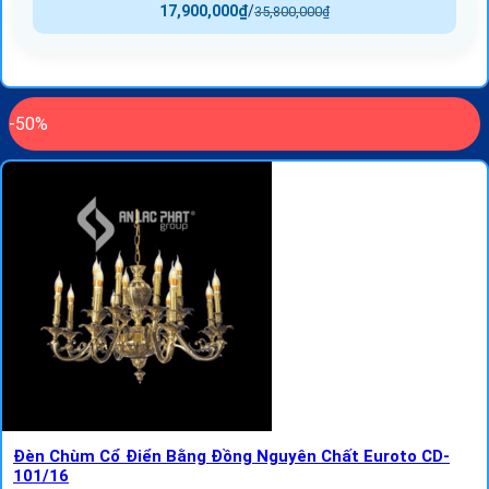
17,900,000
₫
/
35,800,000
₫
-50%
Đèn Chùm Cổ Điển Bằng Đồng Nguyên Chất Euroto CD-
101/16