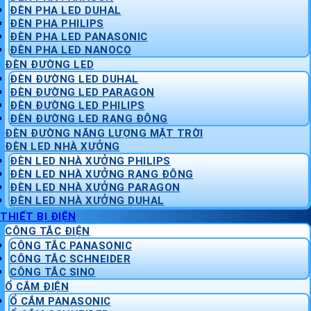
ĐÈN PHA LED DUHAL
ĐÈN PHA PHILIPS
ĐÈN PHA LED PANASONIC
ĐÈN PHA LED NANOCO
ĐÈN ĐƯỜNG LED
ĐÈN ĐƯỜNG LED DUHAL
ĐÈN ĐƯỜNG LED PARAGON
ĐÈN ĐƯỜNG LED PHILIPS
ĐÈN ĐƯỜNG LED RẠNG ĐÔNG
ĐÈN ĐƯỜNG NĂNG LƯỢNG MẶT TRỜI
ĐÈN LED NHÀ XƯỞNG
ĐÈN LED NHÀ XƯỞNG PHILIPS
ĐÈN LED NHÀ XƯỞNG RẠNG ĐÔNG
ĐÈN LED NHÀ XƯỞNG PARAGON
ĐÈN LED NHÀ XƯỞNG DUHAL
THIẾT BỊ ĐIỆN
CÔNG TẮC ĐIỆN
CÔNG TẮC PANASONIC
CÔNG TẮC SCHNEIDER
CÔNG TẮC SINO
Ổ CẮM ĐIỆN
Ổ CẮM PANASONIC