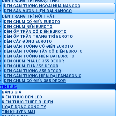
ĐÈN TRANG TRÍ NGOẠI THẤT
ĐÈN GẮN TƯỜNG NGOÀI NHÀ NANOCO
ĐÈN SÂN VƯỜN HIỆN ĐẠI NANOCO
ĐÈN TRANG TRÍ NỘI THẤT
ĐÈN CHÙM CỔ ĐIỂN EUROTO
ĐÈN CHÙM NẾN EUROTO
ĐÈN ỐP TRẦN CỔ ĐIỂN EUROTO
ĐÈN ỐP TRẦN TRANG TRÍ EUROTO
ĐÈN CÂY ĐỨNG EUROTO
ĐÈN GẮN TƯỜNG CỔ ĐIỂN EUROTO
ĐÈN GẮN TƯỜNG TÂN CỔ ĐIỂN EUROTO
ĐÈN GẮN TƯỜNG HIỆN ĐẠI EUROTO
ĐÈN CHÙM PHA LÊ 355 DECOR
ĐÈN CHÙM THẢ 355 DECOR
ĐÈN GẮN TƯỜNG 355 DECOR
ĐÈN GẮN TƯỜNG HIỆN ĐẠI PANASONIC
ĐÈN CHÙM CỔ ĐIỂN 355 DECOR
TIN TỨC
BẢNG GIÁ
KIẾN THỨC ĐÈN LED
KIẾN THỨC THIẾT BỊ ĐIỆN
HOẠT ĐỘNG CÔNG TY
TIN KHUYẾN MÃI