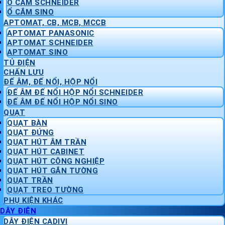
Ổ CẮM SCHNEIDER
Ổ CẮM SINO
APTOMAT, CB, MCB, MCCB
APTOMAT PANASONIC
APTOMAT SCHNEIDER
APTOMAT SINO
TỦ ĐIỆN
CHẤN LƯU
ĐẾ ÂM, ĐẾ NỔI, HỘP NỔI
ĐẾ ÂM ĐẾ NỔI HỘP NỔI SCHNEIDER
ĐẾ ÂM ĐẾ NỔI HỘP NỔI SINO
QUẠT
QUẠT BÀN
QUẠT ĐỨNG
QUẠT HÚT ÂM TRẦN
QUẠT HÚT CABINET
QUẠT HÚT CÔNG NGHIỆP
QUẠT HÚT GẮN TƯỜNG
QUẠT TRẦN
QUẠT TREO TƯỜNG
PHỤ KIỆN KHÁC
DÂY ĐIỆN
DÂY ĐIỆN CADIVI