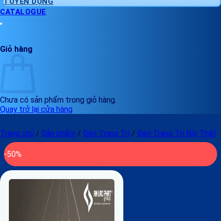
TUYỂN DỤNG
CATALOGUE
Giỏ hàng
Chưa có sản phẩm trong giỏ hàng.
Quay trở lại cửa hàng
Trang chủ
/
Sản phẩm
/
Đèn Trang Trí
/
Đèn Trang Trí Nội Thất
-50%