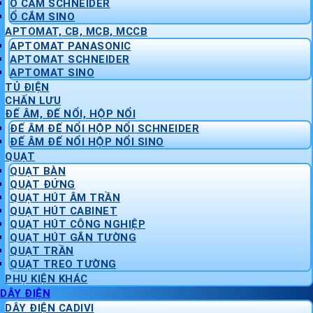
Ổ CẮM SCHNEIDER
Ổ CẮM SINO
APTOMAT, CB, MCB, MCCB
APTOMAT PANASONIC
APTOMAT SCHNEIDER
APTOMAT SINO
TỦ ĐIỆN
CHẤN LƯU
ĐẾ ÂM, ĐẾ NỔI, HỘP NỔI
ĐẾ ÂM ĐẾ NỔI HỘP NỔI SCHNEIDER
ĐẾ ÂM ĐẾ NỔI HỘP NỔI SINO
QUẠT
QUẠT BÀN
QUẠT ĐỨNG
QUẠT HÚT ÂM TRẦN
QUẠT HÚT CABINET
QUẠT HÚT CÔNG NGHIỆP
QUẠT HÚT GẮN TƯỜNG
QUẠT TRẦN
QUẠT TREO TƯỜNG
PHỤ KIỆN KHÁC
DÂY ĐIỆN
DÂY ĐIỆN CADIVI