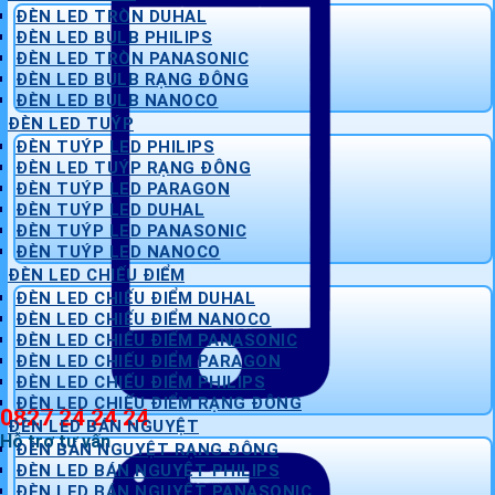
ĐÈN LED TRÒN DUHAL
ĐÈN LED BULB PHILIPS
ĐÈN LED TRÒN PANASONIC
ĐÈN LED BULB RẠNG ĐÔNG
ĐÈN LED BULB NANOCO
ĐÈN LED TUÝP
ĐÈN TUÝP LED PHILIPS
ĐÈN LED TUÝP RẠNG ĐÔNG
ĐÈN TUÝP LED PARAGON
ĐÈN TUÝP LED DUHAL
ĐÈN TUÝP LED PANASONIC
ĐÈN TUÝP LED NANOCO
ĐÈN LED CHIẾU ĐIỂM
ĐÈN LED CHIẾU ĐIỂM DUHAL
ĐÈN LED CHIẾU ĐIỂM NANOCO
ĐÈN LED CHIẾU ĐIỂM PANASONIC
ĐÈN LED CHIẾU ĐIỂM PARAGON
ĐÈN LED CHIẾU ĐIỂM PHILIPS
ĐÈN LED CHIẾU ĐIỂM RẠNG ĐÔNG
0827 24 24 24
ĐÈN LED BÁN NGUYỆT
Hỗ trợ tư vấn
ĐÈN BÁN NGUYỆT RẠNG ĐÔNG
ĐÈN LED BÁN NGUYỆT PHILIPS
ĐÈN LED BÁN NGUYỆT PANASONIC