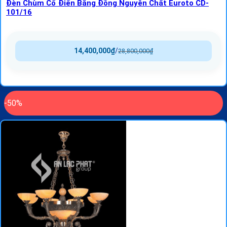
Đèn Chùm Cổ Điển Bằng Đồng Nguyên Chất Euroto CD-
101/16
14,400,000
₫
/
28,800,000
₫
-50%