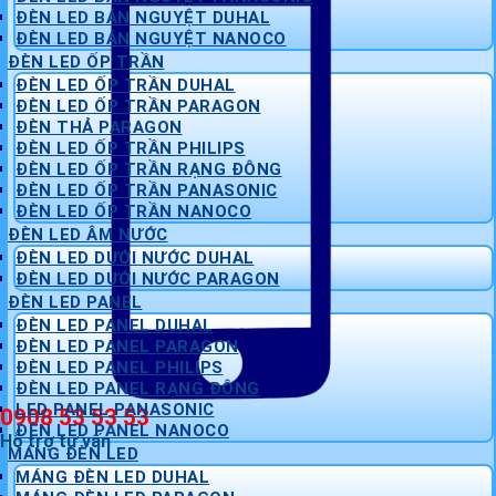
ĐÈN LED BÁN NGUYỆT DUHAL
ĐÈN LED BÁN NGUYỆT NANOCO
ĐÈN LED ỐP TRẦN
ĐÈN LED ỐP TRẦN DUHAL
ĐÈN LED ỐP TRẦN PARAGON
ĐÈN THẢ PARAGON
ĐÈN LED ỐP TRẦN PHILIPS
ĐÈN LED ỐP TRẦN RẠNG ĐÔNG
ĐÈN LED ỐP TRẦN PANASONIC
ĐÈN LED ỐP TRẦN NANOCO
ĐÈN LED ÂM NƯỚC
ĐÈN LED DƯỚI NƯỚC DUHAL
ĐÈN LED DƯỚI NƯỚC PARAGON
ĐÈN LED PANEL
ĐÈN LED PANEL DUHAL
ĐÈN LED PANEL PARAGON
ĐÈN LED PANEL PHILIPS
ĐÈN LED PANEL RẠNG ĐÔNG
LED PANEL PANASONIC
0908 53 53 53
ĐÈN LED PANEL NANOCO
Hỗ trợ tư vấn
MÁNG ĐÈN LED
MÁNG ĐÈN LED DUHAL