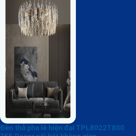
Đèn thả pha lê hiện đại TPL8022T800