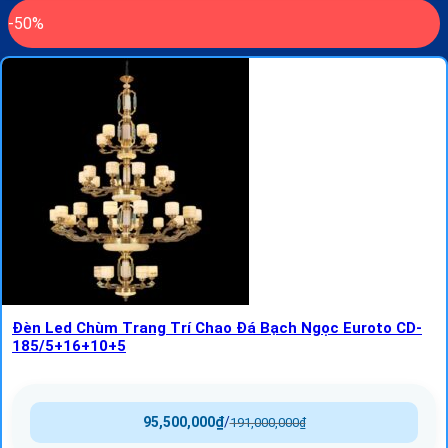
-50%
Đèn Led Chùm Trang Trí Chao Đá Bạch Ngọc Euroto CD-
185/5+16+10+5
95,500,000
₫
/
191,000,000
₫