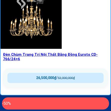
Đèn Chùm Trang Trí Nội Thất Bằng Đồng Euroto CD-
766/24+6
26,500,000
₫
/
53,000,000
₫
-50%