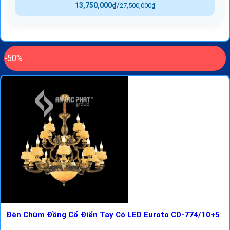
13,750,000
₫
/
27,500,000
₫
-50%
Đèn Chùm Đồng Cổ Điển Tay Có LED Euroto CD-774/10+5