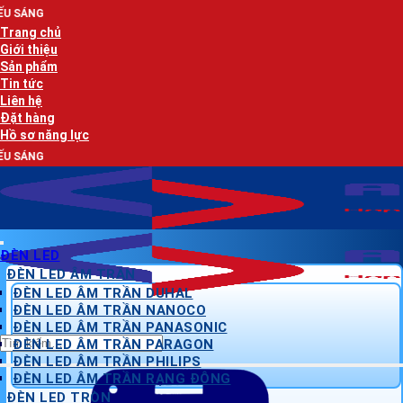
Bỏ
AN LẠC P
qua
Trang chủ
nội
Giới thiệu
dung
Sản phẩm
Tin tức
Liên hệ
Đặt hàng
Hồ sơ năng lực
AN LẠC P
ĐÈN LED
ĐÈN LED ÂM TRẦN
ĐÈN LED ÂM TRẦN DUHAL
ĐÈN LED ÂM TRẦN NANOCO
ĐÈN LED ÂM TRẦN PANASONIC
Tìm
ĐÈN LED ÂM TRẦN PARAGON
kiếm:
ĐÈN LED ÂM TRẦN PHILIPS
ĐÈN LED ÂM TRẦN RẠNG ĐÔNG
ĐÈN LED TRÒN