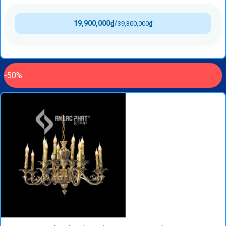
19,900,000
₫
/
39,800,000
₫
-50%