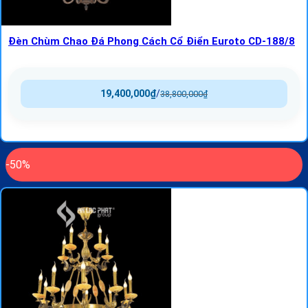
Đèn Chùm Chao Đá Phong Cách Cổ Điển Euroto CD-188/8
19,400,000
₫
/
38,800,000
₫
-50%