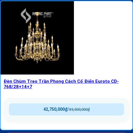
Đèn Chùm Treo Trần Phong Cách Cổ Điển Euroto CD-
768/28+14+7
42,750,000
₫
/
85,500,000
₫