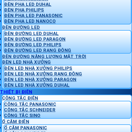
ĐÈN PHA LED DUHAL
ĐÈN PHA PHILIPS
ĐÈN PHA LED PANASONIC
ĐÈN PHA LED NANOCO
ĐÈN ĐƯỜNG LED
ĐÈN ĐƯỜNG LED DUHAL
ĐÈN ĐƯỜNG LED PARAGON
ĐÈN ĐƯỜNG LED PHILIPS
ĐÈN ĐƯỜNG LED RẠNG ĐÔNG
ĐÈN ĐƯỜNG NĂNG LƯỢNG MẶT TRỜI
ĐÈN LED NHÀ XƯỞNG
ĐÈN LED NHÀ XƯỞNG PHILIPS
ĐÈN LED NHÀ XƯỞNG RẠNG ĐÔNG
ĐÈN LED NHÀ XƯỞNG PARAGON
ĐÈN LED NHÀ XƯỞNG DUHAL
THIẾT BỊ ĐIỆN
CÔNG TẮC ĐIỆN
CÔNG TẮC PANASONIC
CÔNG TẮC SCHNEIDER
CÔNG TẮC SINO
Ổ CẮM ĐIỆN
Ổ CẮM PANASONIC