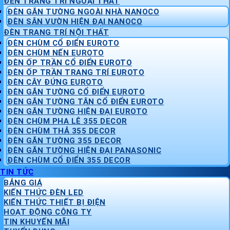
ĐÈN TRANG TRÍ NGOẠI THẤT
ĐÈN GẮN TƯỜNG NGOÀI NHÀ NANOCO
ĐÈN SÂN VƯỜN HIỆN ĐẠI NANOCO
ĐÈN TRANG TRÍ NỘI THẤT
ĐÈN CHÙM CỔ ĐIỂN EUROTO
ĐÈN CHÙM NẾN EUROTO
ĐÈN ỐP TRẦN CỔ ĐIỂN EUROTO
ĐÈN ỐP TRẦN TRANG TRÍ EUROTO
ĐÈN CÂY ĐỨNG EUROTO
ĐÈN GẮN TƯỜNG CỔ ĐIỂN EUROTO
ĐÈN GẮN TƯỜNG TÂN CỔ ĐIỂN EUROTO
ĐÈN GẮN TƯỜNG HIỆN ĐẠI EUROTO
ĐÈN CHÙM PHA LÊ 355 DECOR
ĐÈN CHÙM THẢ 355 DECOR
ĐÈN GẮN TƯỜNG 355 DECOR
ĐÈN GẮN TƯỜNG HIỆN ĐẠI PANASONIC
ĐÈN CHÙM CỔ ĐIỂN 355 DECOR
TIN TỨC
BẢNG GIÁ
KIẾN THỨC ĐÈN LED
KIẾN THỨC THIẾT BỊ ĐIỆN
HOẠT ĐỘNG CÔNG TY
TIN KHUYẾN MÃI