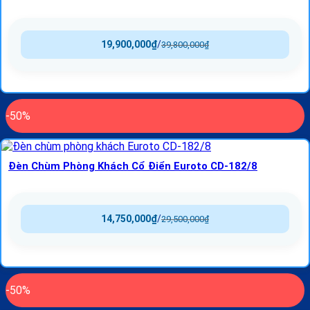
19,900,000
₫
/
39,800,000
₫
-50%
Đèn Chùm Phòng Khách Cổ Điển Euroto CD-182/8
14,750,000
₫
/
29,500,000
₫
-50%