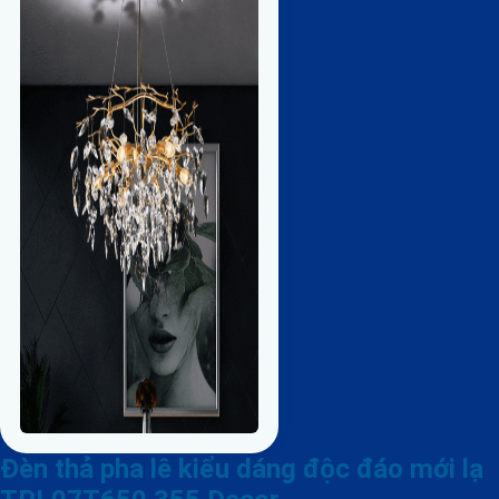
Đèn thả pha lê kiểu dáng độc đáo mới lạ