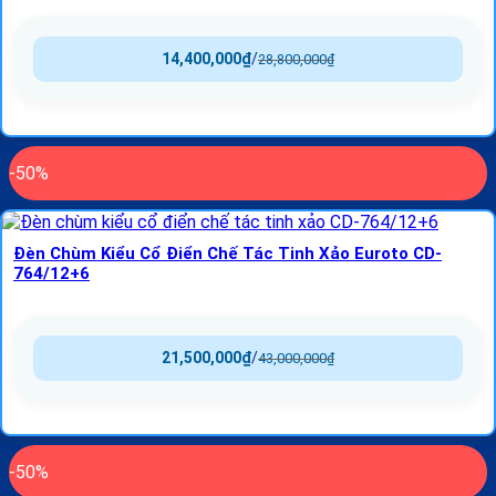
14,400,000
₫
/
28,800,000
₫
-50%
Đèn Chùm Kiểu Cổ Điển Chế Tác Tinh Xảo Euroto CD-
764/12+6
21,500,000
₫
/
43,000,000
₫
-50%