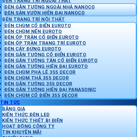
ĐÈN TRANG TRÍ NGOẠI THẤT
ĐÈN GẮN TƯỜNG NGOÀI NHÀ NANOCO
ĐÈN SÂN VƯỜN HIỆN ĐẠI NANOCO
ĐÈN TRANG TRÍ NỘI THẤT
ĐÈN CHÙM CỔ ĐIỂN EUROTO
ĐÈN CHÙM NẾN EUROTO
ĐÈN ỐP TRẦN CỔ ĐIỂN EUROTO
ĐÈN ỐP TRẦN TRANG TRÍ EUROTO
ĐÈN CÂY ĐỨNG EUROTO
ĐÈN GẮN TƯỜNG CỔ ĐIỂN EUROTO
ĐÈN GẮN TƯỜNG TÂN CỔ ĐIỂN EUROTO
ĐÈN GẮN TƯỜNG HIỆN ĐẠI EUROTO
ĐÈN CHÙM PHA LÊ 355 DECOR
ĐÈN CHÙM THẢ 355 DECOR
ĐÈN GẮN TƯỜNG 355 DECOR
ĐÈN GẮN TƯỜNG HIỆN ĐẠI PANASONIC
ĐÈN CHÙM CỔ ĐIỂN 355 DECOR
TIN TỨC
BẢNG GIÁ
KIẾN THỨC ĐÈN LED
KIẾN THỨC THIẾT BỊ ĐIỆN
HOẠT ĐỘNG CÔNG TY
TIN KHUYẾN MÃI