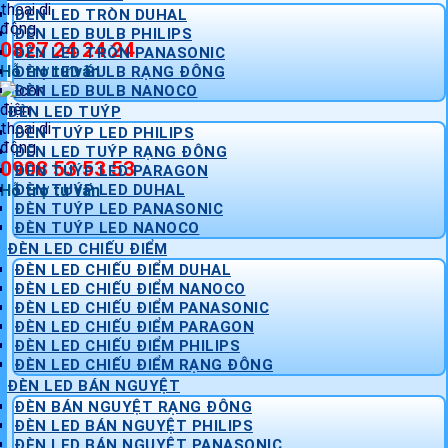
ĐÈN LED TRÒN DUHAL
ĐÈN LED BULB PHILIPS
0827 24 24 24
ĐÈN LED TRÒN PANASONIC
Hỗ trợ tư vấn
ĐÈN LED BULB RẠNG ĐÔNG
ĐÈN LED BULB NANOCO
ĐÈN LED TUÝP
ĐÈN TUÝP LED PHILIPS
ĐÈN LED TUÝP RẠNG ĐÔNG
0908 53 53 53
ĐÈN TUÝP LED PARAGON
Hỗ trợ tư vấn
ĐÈN TUÝP LED DUHAL
ĐÈN TUÝP LED PANASONIC
ĐÈN TUÝP LED NANOCO
ĐÈN LED CHIẾU ĐIỂM
ĐÈN LED CHIẾU ĐIỂM DUHAL
ĐÈN LED CHIẾU ĐIỂM NANOCO
ĐÈN LED CHIẾU ĐIỂM PANASONIC
ĐÈN LED CHIẾU ĐIỂM PARAGON
ĐÈN LED CHIẾU ĐIỂM PHILIPS
ĐÈN LED CHIẾU ĐIỂM RẠNG ĐÔNG
ĐÈN LED BÁN NGUYỆT
ĐÈN BÁN NGUYỆT RẠNG ĐÔNG
ĐÈN LED BÁN NGUYỆT PHILIPS
ĐÈN LED BÁN NGUYỆT PANASONIC