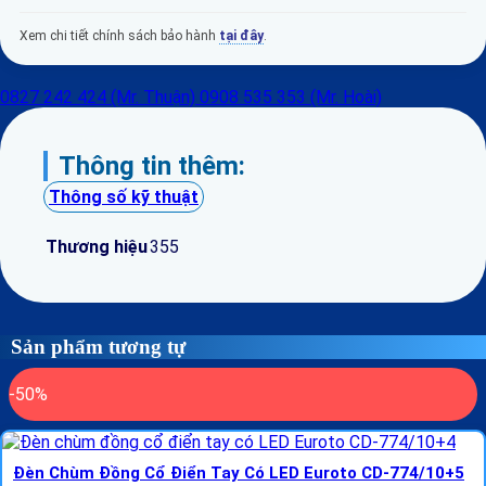
Xem chi tiết chính sách bảo hành
tại đây
.
0827 242 424 (Mr. Thuận)
0908 535 353 (Mr. Hoài)
Thông tin thêm:
Thông số kỹ thuật
Thương hiệu
355
Sản phẩm tương tự
-50%
Đèn Chùm Đồng Cổ Điển Tay Có LED Euroto CD-774/10+5