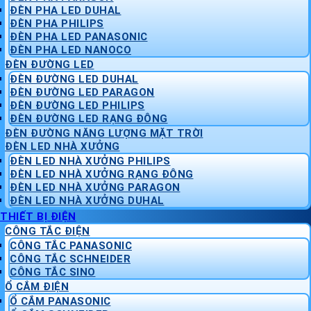
ĐÈN PHA LED DUHAL
ĐÈN PHA PHILIPS
ĐÈN PHA LED PANASONIC
ĐÈN PHA LED NANOCO
ĐÈN ĐƯỜNG LED
ĐÈN ĐƯỜNG LED DUHAL
ĐÈN ĐƯỜNG LED PARAGON
ĐÈN ĐƯỜNG LED PHILIPS
ĐÈN ĐƯỜNG LED RẠNG ĐÔNG
ĐÈN ĐƯỜNG NĂNG LƯỢNG MẶT TRỜI
ĐÈN LED NHÀ XƯỞNG
ĐÈN LED NHÀ XƯỞNG PHILIPS
ĐÈN LED NHÀ XƯỞNG RẠNG ĐÔNG
ĐÈN LED NHÀ XƯỞNG PARAGON
ĐÈN LED NHÀ XƯỞNG DUHAL
THIẾT BỊ ĐIỆN
CÔNG TẮC ĐIỆN
CÔNG TẮC PANASONIC
CÔNG TẮC SCHNEIDER
CÔNG TẮC SINO
Ổ CẮM ĐIỆN
Ổ CẮM PANASONIC