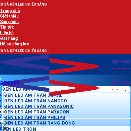
Bỏ
HIẾU SÁNG
qua
Trang chủ
nội
Giới thiệu
dung
Sản phẩm
Tin tức
Liên hệ
Đặt hàng
Hồ sơ năng lực
HIẾU SÁNG
ĐÈN LED
ĐÈN LED ÂM TRẦN
ĐÈN LED ÂM TRẦN DUHAL
ĐÈN LED ÂM TRẦN NANOCO
ĐÈN LED ÂM TRẦN PANASONIC
Tìm
ĐÈN LED ÂM TRẦN PARAGON
kiếm:
ĐÈN LED ÂM TRẦN PHILIPS
ĐÈN LED ÂM TRẦN RẠNG ĐÔNG
ĐÈN LED TRÒN