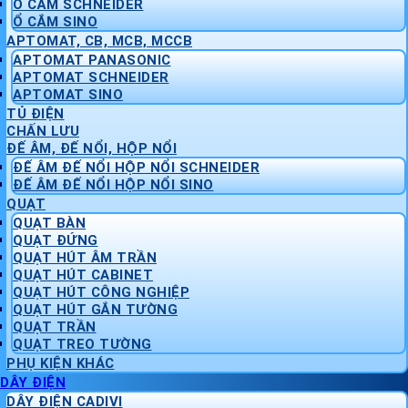
Ổ CẮM SCHNEIDER
Ổ CẮM SINO
APTOMAT, CB, MCB, MCCB
APTOMAT PANASONIC
APTOMAT SCHNEIDER
APTOMAT SINO
TỦ ĐIỆN
CHẤN LƯU
ĐẾ ÂM, ĐẾ NỔI, HỘP NỔI
ĐẾ ÂM ĐẾ NỔI HỘP NỔI SCHNEIDER
ĐẾ ÂM ĐẾ NỔI HỘP NỔI SINO
QUẠT
QUẠT BÀN
QUẠT ĐỨNG
QUẠT HÚT ÂM TRẦN
QUẠT HÚT CABINET
QUẠT HÚT CÔNG NGHIỆP
QUẠT HÚT GẮN TƯỜNG
QUẠT TRẦN
QUẠT TREO TƯỜNG
PHỤ KIỆN KHÁC
DÂY ĐIỆN
DÂY ĐIỆN CADIVI