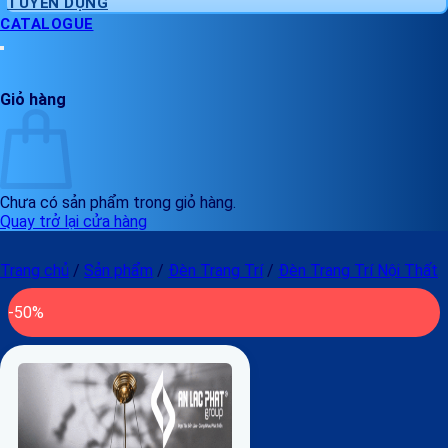
TUYỂN DỤNG
CATALOGUE
Giỏ hàng
Chưa có sản phẩm trong giỏ hàng.
Quay trở lại cửa hàng
Trang chủ
/
Sản phẩm
/
Đèn Trang Trí
/
Đèn Trang Trí Nội Thất
-50%