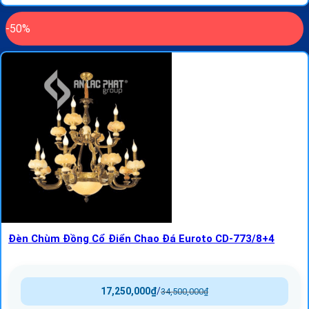
-50%
Đèn Chùm Đồng Cổ Điển Chao Đá Euroto CD-773/8+4
17,250,000
₫
/
34,500,000
₫