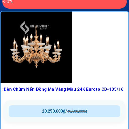
-50%
Đèn Chùm Nến Đồng Mạ Vàng Màu 24K Euroto CD-105/16
20,250,000
₫
/
40,500,000
₫