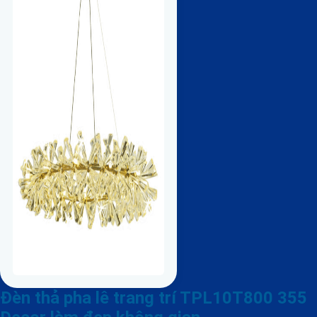
Đèn thả pha lê trang trí TPL10T800 355