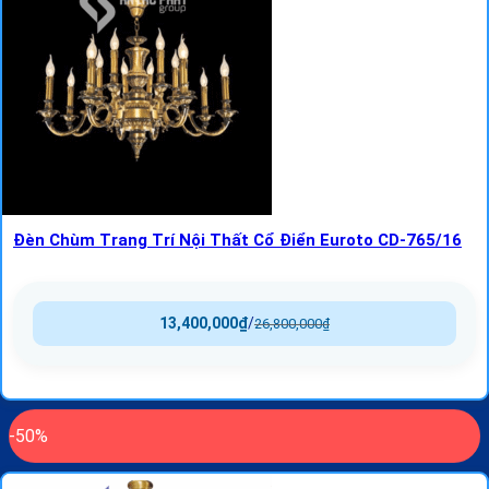
Đèn Chùm Trang Trí Nội Thất Cổ Điển Euroto CD-765/16
13,400,000
₫
/
26,800,000
₫
-50%