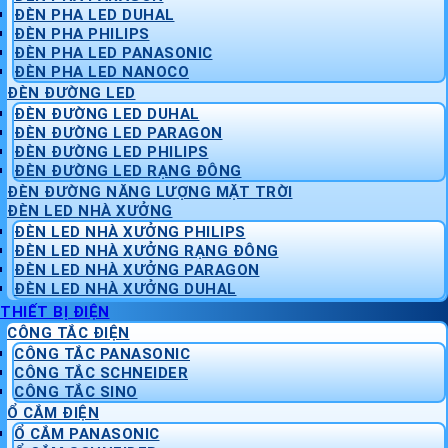
ĐÈN PHA LED DUHAL
ĐÈN PHA PHILIPS
ĐÈN PHA LED PANASONIC
ĐÈN PHA LED NANOCO
ĐÈN ĐƯỜNG LED
ĐÈN ĐƯỜNG LED DUHAL
ĐÈN ĐƯỜNG LED PARAGON
ĐÈN ĐƯỜNG LED PHILIPS
ĐÈN ĐƯỜNG LED RẠNG ĐÔNG
ĐÈN ĐƯỜNG NĂNG LƯỢNG MẶT TRỜI
ĐÈN LED NHÀ XƯỞNG
ĐÈN LED NHÀ XƯỞNG PHILIPS
ĐÈN LED NHÀ XƯỞNG RẠNG ĐÔNG
ĐÈN LED NHÀ XƯỞNG PARAGON
ĐÈN LED NHÀ XƯỞNG DUHAL
THIẾT BỊ ĐIỆN
CÔNG TẮC ĐIỆN
CÔNG TẮC PANASONIC
CÔNG TẮC SCHNEIDER
CÔNG TẮC SINO
Ổ CẮM ĐIỆN
Ổ CẮM PANASONIC