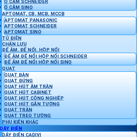
Ổ CẮM SCHNEIDER
Ổ CẮM SINO
APTOMAT, CB, MCB, MCCB
APTOMAT PANASONIC
APTOMAT SCHNEIDER
APTOMAT SINO
TỦ ĐIỆN
CHẤN LƯU
ĐẾ ÂM, ĐẾ NỔI, HỘP NỔI
ĐẾ ÂM ĐẾ NỔI HỘP NỔI SCHNEIDER
ĐẾ ÂM ĐẾ NỔI HỘP NỔI SINO
QUẠT
QUẠT BÀN
QUẠT ĐỨNG
QUẠT HÚT ÂM TRẦN
QUẠT HÚT CABINET
QUẠT HÚT CÔNG NGHIỆP
QUẠT HÚT GẮN TƯỜNG
QUẠT TRẦN
QUẠT TREO TƯỜNG
PHỤ KIỆN KHÁC
DÂY ĐIỆN
DÂY ĐIỆN CADIVI