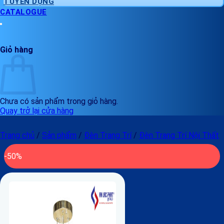
TUYỂN DỤNG
CATALOGUE
Giỏ hàng
Chưa có sản phẩm trong giỏ hàng.
Quay trở lại cửa hàng
Trang chủ
/
Sản phẩm
/
Đèn Trang Trí
/
Đèn Trang Trí Nội Thất
-50%