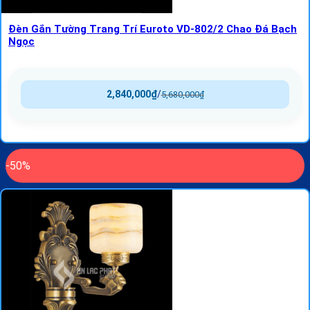
Đèn Gắn Tường Trang Trí Euroto VD-802/2 Chao Đá Bạch
Ngọc
2,840,000
₫
/
5,680,000
₫
-50%