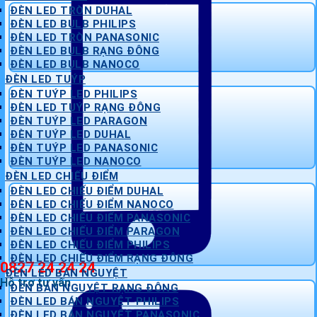
ĐÈN LED TRÒN DUHAL
ĐÈN LED BULB PHILIPS
ĐÈN LED TRÒN PANASONIC
ĐÈN LED BULB RẠNG ĐÔNG
ĐÈN LED BULB NANOCO
ĐÈN LED TUÝP
ĐÈN TUÝP LED PHILIPS
ĐÈN LED TUÝP RẠNG ĐÔNG
ĐÈN TUÝP LED PARAGON
ĐÈN TUÝP LED DUHAL
ĐÈN TUÝP LED PANASONIC
ĐÈN TUÝP LED NANOCO
ĐÈN LED CHIẾU ĐIỂM
ĐÈN LED CHIẾU ĐIỂM DUHAL
ĐÈN LED CHIẾU ĐIỂM NANOCO
ĐÈN LED CHIẾU ĐIỂM PANASONIC
ĐÈN LED CHIẾU ĐIỂM PARAGON
ĐÈN LED CHIẾU ĐIỂM PHILIPS
ĐÈN LED CHIẾU ĐIỂM RẠNG ĐÔNG
0827 24 24 24
ĐÈN LED BÁN NGUYỆT
Hỗ trợ tư vấn
ĐÈN BÁN NGUYỆT RẠNG ĐÔNG
ĐÈN LED BÁN NGUYỆT PHILIPS
ĐÈN LED BÁN NGUYỆT PANASONIC