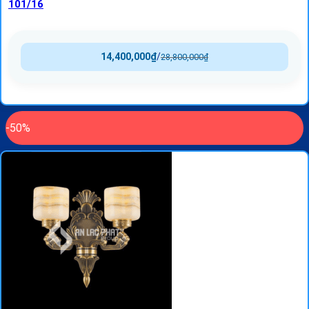
101/16
14,400,000
₫
/
28,800,000
₫
-50%