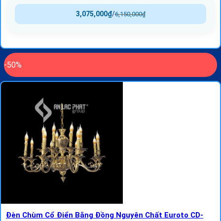
3,075,000
₫
/
6,150,000
₫
-50%
Đèn Chùm Cổ Điển Bằng Đồng Nguyên Chất Euroto CD-