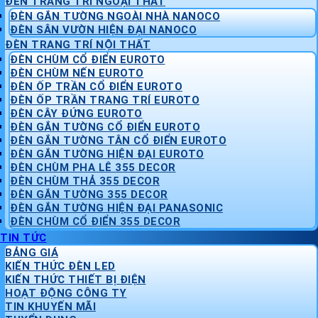
ĐÈN TRANG TRÍ NGOẠI THẤT
ĐÈN GẮN TƯỜNG NGOÀI NHÀ NANOCO
ĐÈN SÂN VƯỜN HIỆN ĐẠI NANOCO
ĐÈN TRANG TRÍ NỘI THẤT
ĐÈN CHÙM CỔ ĐIỂN EUROTO
ĐÈN CHÙM NẾN EUROTO
ĐÈN ỐP TRẦN CỔ ĐIỂN EUROTO
ĐÈN ỐP TRẦN TRANG TRÍ EUROTO
ĐÈN CÂY ĐỨNG EUROTO
ĐÈN GẮN TƯỜNG CỔ ĐIỂN EUROTO
ĐÈN GẮN TƯỜNG TÂN CỔ ĐIỂN EUROTO
ĐÈN GẮN TƯỜNG HIỆN ĐẠI EUROTO
ĐÈN CHÙM PHA LÊ 355 DECOR
ĐÈN CHÙM THẢ 355 DECOR
ĐÈN GẮN TƯỜNG 355 DECOR
ĐÈN GẮN TƯỜNG HIỆN ĐẠI PANASONIC
ĐÈN CHÙM CỔ ĐIỂN 355 DECOR
TIN TỨC
BẢNG GIÁ
KIẾN THỨC ĐÈN LED
KIẾN THỨC THIẾT BỊ ĐIỆN
HOẠT ĐỘNG CÔNG TY
TIN KHUYẾN MÃI