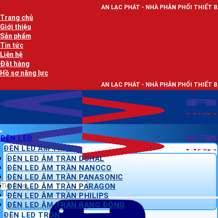
Bỏ
AN LẠC PHÁT - NHÀ PHÂN PHỐI THIẾT BỊ ĐIỆN, DÂY ĐIỆN
qua
Trang chủ
nội
Giới thiệu
dung
Sản phẩm
Tin tức
Liên hệ
Đặt hàng
Hồ sơ năng lực
AN LẠC PHÁT - NHÀ PHÂN PHỐI THIẾT BỊ ĐIỆN, DÂY ĐIỆN
ĐÈN LED
ĐÈN LED ÂM TRẦN
ĐÈN LED ÂM TRẦN DUHAL
ĐÈN LED ÂM TRẦN NANOCO
ĐÈN LED ÂM TRẦN PANASONIC
Tìm
ĐÈN LED ÂM TRẦN PARAGON
kiếm:
ĐÈN LED ÂM TRẦN PHILIPS
ĐÈN LED ÂM TRẦN RẠNG ĐÔNG
ĐÈN LED TRÒN