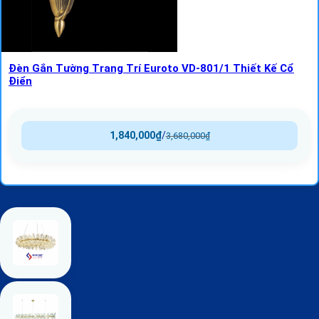
Đèn Gắn Tường Trang Trí Euroto VD-801/1 Thiết Kế Cổ
Điển
1,840,000
₫
/
3,680,000
₫