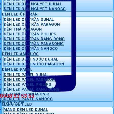
ĐÈN LED BÁN NGUYỆT DUHAL
ĐÈN LED BÁN NGUYỆT NANOCO
ĐÈN LED ỐP TRẦN
ĐÈN LED ỐP TRẦN DUHAL
ĐÈN LED ỐP TRẦN PARAGON
ĐÈN THẢ PARAGON
ĐÈN LED ỐP TRẦN PHILIPS
ĐÈN LED ỐP TRẦN RẠNG ĐÔNG
ĐÈN LED ỐP TRẦN PANASONIC
ĐÈN LED ỐP TRẦN NANOCO
ĐÈN LED ÂM NƯỚC
ĐÈN LED DƯỚI NƯỚC DUHAL
ĐÈN LED DƯỚI NƯỚC PARAGON
ĐÈN LED PANEL
ĐÈN LED PANEL DUHAL
ĐÈN LED PANEL PARAGON
ĐÈN LED PANEL PHILIPS
ĐÈN LED PANEL RẠNG ĐÔNG
LED PANEL PANASONIC
0908 53 53 53
ĐÈN LED PANEL NANOCO
Hỗ trợ tư vấn
MÁNG ĐÈN LED
MÁNG ĐÈN LED DUHAL