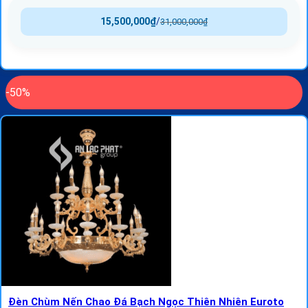
15,500,000
₫
/
31,000,000
₫
-50%
Đèn Chùm Nến Chao Đá Bạch Ngọc Thiên Nhiên Euroto