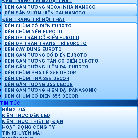
ĐÈN TRANG TRÍ NGOẠI THẤT
ĐÈN GẮN TƯỜNG NGOÀI NHÀ NANOCO
ĐÈN SÂN VƯỜN HIỆN ĐẠI NANOCO
ĐÈN TRANG TRÍ NỘI THẤT
ĐÈN CHÙM CỔ ĐIỂN EUROTO
ĐÈN CHÙM NẾN EUROTO
ĐÈN ỐP TRẦN CỔ ĐIỂN EUROTO
ĐÈN ỐP TRẦN TRANG TRÍ EUROTO
ĐÈN CÂY ĐỨNG EUROTO
ĐÈN GẮN TƯỜNG CỔ ĐIỂN EUROTO
ĐÈN GẮN TƯỜNG TÂN CỔ ĐIỂN EUROTO
ĐÈN GẮN TƯỜNG HIỆN ĐẠI EUROTO
ĐÈN CHÙM PHA LÊ 355 DECOR
ĐÈN CHÙM THẢ 355 DECOR
ĐÈN GẮN TƯỜNG 355 DECOR
ĐÈN GẮN TƯỜNG HIỆN ĐẠI PANASONIC
ĐÈN CHÙM CỔ ĐIỂN 355 DECOR
TIN TỨC
BẢNG GIÁ
KIẾN THỨC ĐÈN LED
KIẾN THỨC THIẾT BỊ ĐIỆN
HOẠT ĐỘNG CÔNG TY
TIN KHUYẾN MÃI