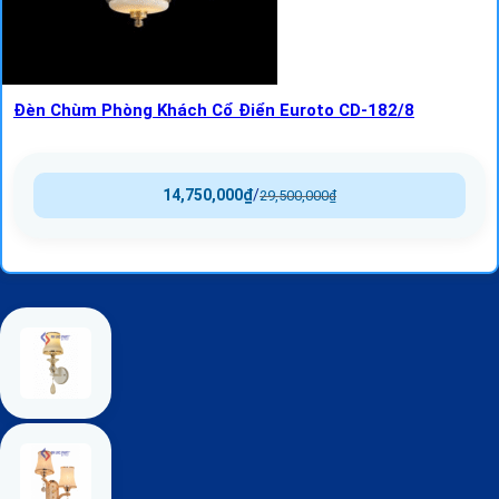
Đèn Chùm Phòng Khách Cổ Điển Euroto CD-182/8
14,750,000
₫
/
29,500,000
₫