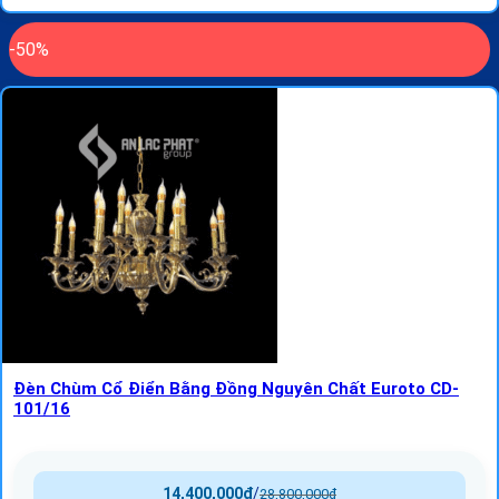
-50%
Đèn Chùm Cổ Điển Bằng Đồng Nguyên Chất Euroto CD-
101/16
14,400,000
₫
/
28,800,000
₫