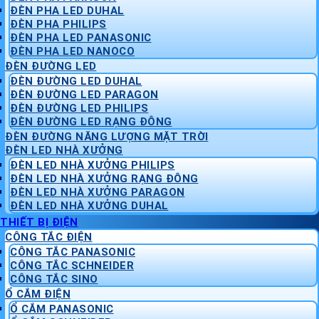
ĐÈN PHA LED DUHAL
ĐÈN PHA PHILIPS
ĐÈN PHA LED PANASONIC
ĐÈN PHA LED NANOCO
ĐÈN ĐƯỜNG LED
ĐÈN ĐƯỜNG LED DUHAL
ĐÈN ĐƯỜNG LED PARAGON
ĐÈN ĐƯỜNG LED PHILIPS
ĐÈN ĐƯỜNG LED RẠNG ĐÔNG
ĐÈN ĐƯỜNG NĂNG LƯỢNG MẶT TRỜI
ĐÈN LED NHÀ XƯỞNG
ĐÈN LED NHÀ XƯỞNG PHILIPS
ĐÈN LED NHÀ XƯỞNG RẠNG ĐÔNG
ĐÈN LED NHÀ XƯỞNG PARAGON
ĐÈN LED NHÀ XƯỞNG DUHAL
THIẾT BỊ ĐIỆN
CÔNG TẮC ĐIỆN
CÔNG TẮC PANASONIC
CÔNG TẮC SCHNEIDER
CÔNG TẮC SINO
Ổ CẮM ĐIỆN
Ổ CẮM PANASONIC