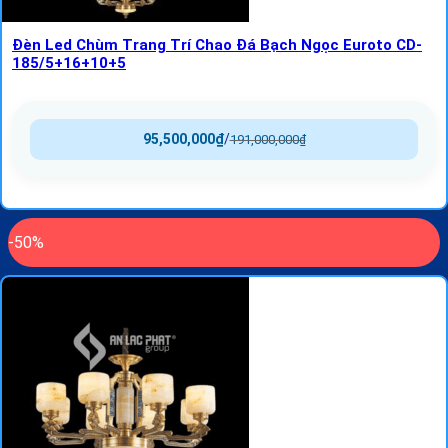
Đèn Led Chùm Trang Trí Chao Đá Bạch Ngọc Euroto CD-
185/5+16+10+5
95,500,000
₫
/
191,000,000
₫
-50%