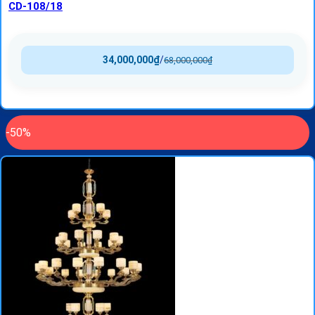
CD-108/18
34,000,000
₫
/
68,000,000
₫
-50%