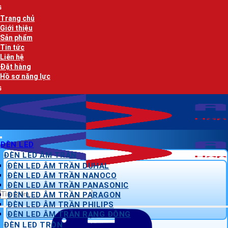
Bỏ
AN LẠC PHÁT 
qua
Trang chủ
nội
Giới thiệu
dung
Sản phẩm
Tin tức
Liên hệ
Đặt hàng
Hồ sơ năng lực
AN LẠC PHÁT 
ĐÈN LED
ĐÈN LED ÂM TRẦN
ĐÈN LED ÂM TRẦN DUHAL
ĐÈN LED ÂM TRẦN NANOCO
ĐÈN LED ÂM TRẦN PANASONIC
Tìm
ĐÈN LED ÂM TRẦN PARAGON
kiếm:
ĐÈN LED ÂM TRẦN PHILIPS
ĐÈN LED ÂM TRẦN RẠNG ĐÔNG
ĐÈN LED TRÒN