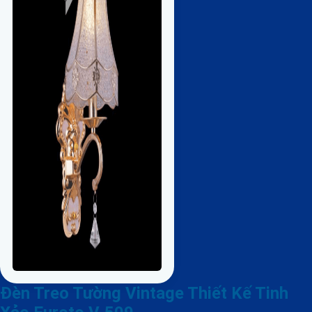
Đèn Treo Tường Vintage Thiết Kế Tinh