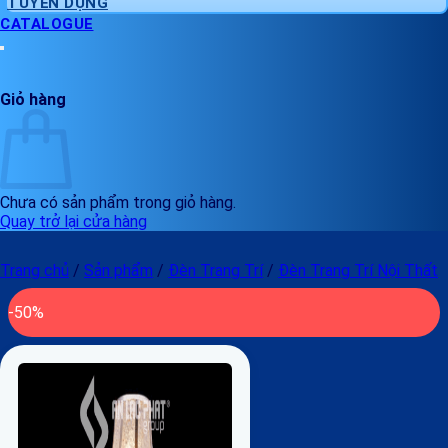
TUYỂN DỤNG
CATALOGUE
Giỏ hàng
Chưa có sản phẩm trong giỏ hàng.
Quay trở lại cửa hàng
Trang chủ
/
Sản phẩm
/
Đèn Trang Trí
/
Đèn Trang Trí Nội Thất
-50%