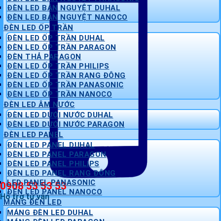
ĐÈN LED BÁN NGUYỆT DUHAL
ĐÈN LED BÁN NGUYỆT NANOCO
ĐÈN LED ỐP TRẦN
ĐÈN LED ỐP TRẦN DUHAL
ĐÈN LED ỐP TRẦN PARAGON
ĐÈN THẢ PARAGON
ĐÈN LED ỐP TRẦN PHILIPS
ĐÈN LED ỐP TRẦN RẠNG ĐÔNG
ĐÈN LED ỐP TRẦN PANASONIC
ĐÈN LED ỐP TRẦN NANOCO
ĐÈN LED ÂM NƯỚC
ĐÈN LED DƯỚI NƯỚC DUHAL
ĐÈN LED DƯỚI NƯỚC PARAGON
ĐÈN LED PANEL
ĐÈN LED PANEL DUHAL
ĐÈN LED PANEL PARAGON
ĐÈN LED PANEL PHILIPS
ĐÈN LED PANEL RẠNG ĐÔNG
LED PANEL PANASONIC
0908 53 53 53
ĐÈN LED PANEL NANOCO
Hỗ trợ tư vấn
MÁNG ĐÈN LED
MÁNG ĐÈN LED DUHAL