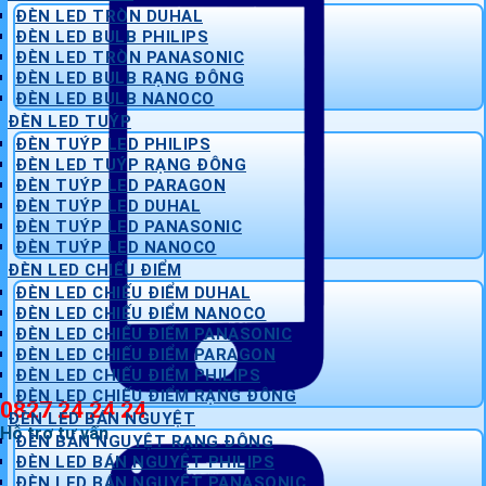
ĐÈN LED TRÒN DUHAL
ĐÈN LED BULB PHILIPS
ĐÈN LED TRÒN PANASONIC
ĐÈN LED BULB RẠNG ĐÔNG
ĐÈN LED BULB NANOCO
ĐÈN LED TUÝP
ĐÈN TUÝP LED PHILIPS
ĐÈN LED TUÝP RẠNG ĐÔNG
ĐÈN TUÝP LED PARAGON
ĐÈN TUÝP LED DUHAL
ĐÈN TUÝP LED PANASONIC
ĐÈN TUÝP LED NANOCO
ĐÈN LED CHIẾU ĐIỂM
ĐÈN LED CHIẾU ĐIỂM DUHAL
ĐÈN LED CHIẾU ĐIỂM NANOCO
ĐÈN LED CHIẾU ĐIỂM PANASONIC
ĐÈN LED CHIẾU ĐIỂM PARAGON
ĐÈN LED CHIẾU ĐIỂM PHILIPS
ĐÈN LED CHIẾU ĐIỂM RẠNG ĐÔNG
0827 24 24 24
ĐÈN LED BÁN NGUYỆT
Hỗ trợ tư vấn
ĐÈN BÁN NGUYỆT RẠNG ĐÔNG
ĐÈN LED BÁN NGUYỆT PHILIPS
ĐÈN LED BÁN NGUYỆT PANASONIC