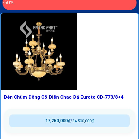
-50%
Đèn Chùm Đồng Cổ Điển Chao Đá Euroto CD-773/8+4
17,250,000
₫
/
34,500,000
₫