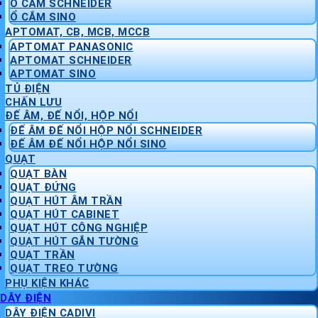
Ổ CẮM SCHNEIDER
Ổ CẮM SINO
APTOMAT, CB, MCB, MCCB
APTOMAT PANASONIC
APTOMAT SCHNEIDER
APTOMAT SINO
TỦ ĐIỆN
CHẤN LƯU
ĐẾ ÂM, ĐẾ NỔI, HỘP NỔI
ĐẾ ÂM ĐẾ NỔI HỘP NỔI SCHNEIDER
ĐẾ ÂM ĐẾ NỔI HỘP NỔI SINO
QUẠT
QUẠT BÀN
QUẠT ĐỨNG
QUẠT HÚT ÂM TRẦN
QUẠT HÚT CABINET
QUẠT HÚT CÔNG NGHIỆP
QUẠT HÚT GẮN TƯỜNG
QUẠT TRẦN
QUẠT TREO TƯỜNG
PHỤ KIỆN KHÁC
DÂY ĐIỆN
DÂY ĐIỆN CADIVI