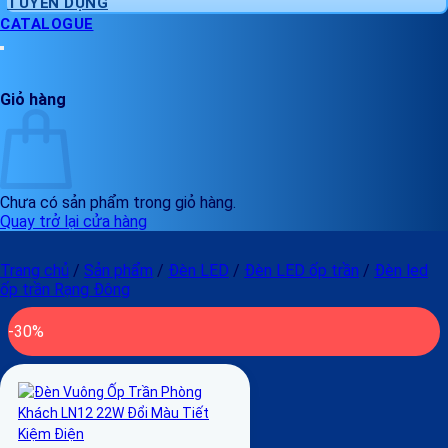
TUYỂN DỤNG
CATALOGUE
Giỏ hàng
Chưa có sản phẩm trong giỏ hàng.
Quay trở lại cửa hàng
Trang chủ
/
Sản phẩm
/
Đèn LED
/
Đèn LED ốp trần
/
Đèn led
ốp trần Rạng Đông
-30%