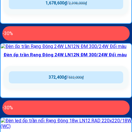
1,678,600
₫
/
2,398,000
₫
-30%
Đèn ốp trần Rạng Đông 24W LN12N ĐM 300/24W Đổi màu
372,400
₫
/
532,000
₫
-30%