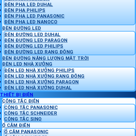
ĐÈN PHA LED DUHAL
ĐÈN PHA PHILIPS
ĐÈN PHA LED PANASONIC
ĐÈN PHA LED NANOCO
ĐÈN ĐƯỜNG LED
ĐÈN ĐƯỜNG LED DUHAL
ĐÈN ĐƯỜNG LED PARAGON
ĐÈN ĐƯỜNG LED PHILIPS
ĐÈN ĐƯỜNG LED RẠNG ĐÔNG
ĐÈN ĐƯỜNG NĂNG LƯỢNG MẶT TRỜI
ĐÈN LED NHÀ XƯỞNG
ĐÈN LED NHÀ XƯỞNG PHILIPS
ĐÈN LED NHÀ XƯỞNG RẠNG ĐÔNG
ĐÈN LED NHÀ XƯỞNG PARAGON
ĐÈN LED NHÀ XƯỞNG DUHAL
THIẾT BỊ ĐIỆN
CÔNG TẮC ĐIỆN
CÔNG TẮC PANASONIC
CÔNG TẮC SCHNEIDER
CÔNG TẮC SINO
Ổ CẮM ĐIỆN
Ổ CẮM PANASONIC