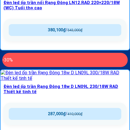
Đèn led ốp trần nổi Rạng Đông LN12.RAD 220×220/18W
(WC) Tuổi thọ cao
380,100
₫
/
543,000
₫
-30%
Đèn led ốp trần Rạng Đông 18w D LN09L 230/18W RAD
Thiết kế tinh tế
287,000
₫
/
410,000
₫