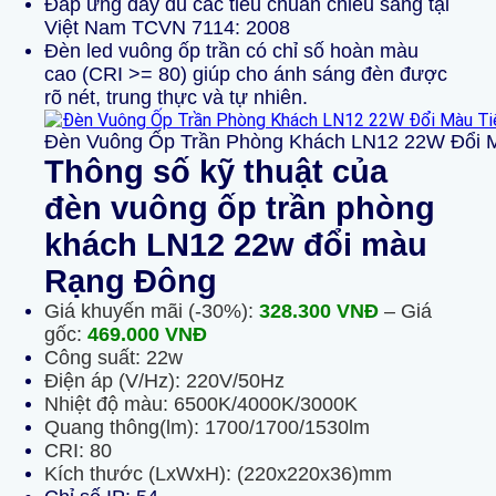
Đáp ứng đầy đủ các tiêu chuẩn chiếu sáng tại
Việt Nam TCVN 7114: 2008
Đèn led vuông ốp trần có chỉ số hoàn màu
cao (CRI >= 80) giúp cho ánh sáng đèn được
rõ nét, trung thực và tự nhiên.
Đèn Vuông Ốp Trần Phòng Khách LN12 22W Đổi M
Thông số kỹ thuật
của
đèn vuông ốp trần phòng
khách LN12 22w đổi màu
Rạng Đông
Giá khuyến mãi (-30%):
328.300
VNĐ
– Giá
gốc:
469.000
VNĐ
Công suất: 22w
Điện áp (V/Hz): 220V/50Hz
Nhiệt độ màu: 6500K/4000K/3000K
Quang thông(lm): 1700/1700/1530lm
CRI: 80
Kích thước (LxWxH): (220x220x36)mm