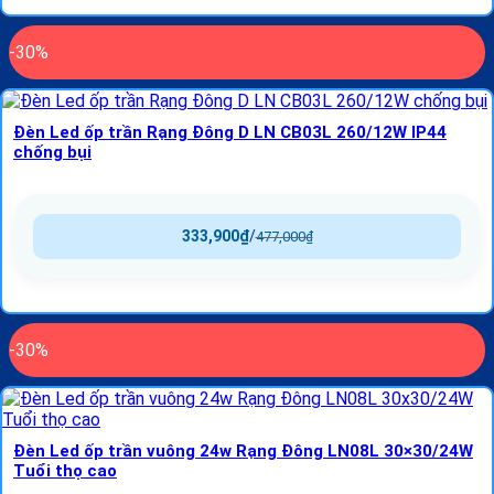
-30%
Đèn Led ốp trần Rạng Đông D LN CB03L 260/12W IP44
chống bụi
333,900
₫
/
477,000
₫
-30%
Đèn Led ốp trần vuông 24w Rạng Đông LN08L 30×30/24W
Tuổi thọ cao