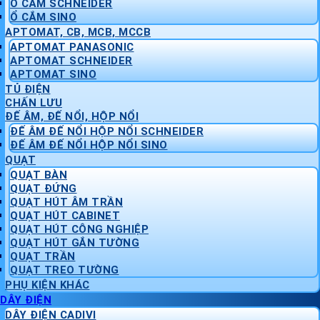
Ổ CẮM SCHNEIDER
Ổ CẮM SINO
APTOMAT, CB, MCB, MCCB
APTOMAT PANASONIC
APTOMAT SCHNEIDER
APTOMAT SINO
TỦ ĐIỆN
CHẤN LƯU
ĐẾ ÂM, ĐẾ NỔI, HỘP NỔI
ĐẾ ÂM ĐẾ NỔI HỘP NỔI SCHNEIDER
ĐẾ ÂM ĐẾ NỔI HỘP NỔI SINO
QUẠT
QUẠT BÀN
QUẠT ĐỨNG
QUẠT HÚT ÂM TRẦN
QUẠT HÚT CABINET
QUẠT HÚT CÔNG NGHIỆP
QUẠT HÚT GẮN TƯỜNG
QUẠT TRẦN
QUẠT TREO TƯỜNG
PHỤ KIỆN KHÁC
DÂY ĐIỆN
DÂY ĐIỆN CADIVI