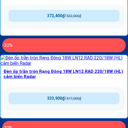
372,400
₫
/
532,000
₫
-30%
Đèn ốp trần tròn Rạng Đông 18W LN12.RAD 220/18W (HL)
cảm biến Radar
333,900
₫
/
477,000
₫
-30%