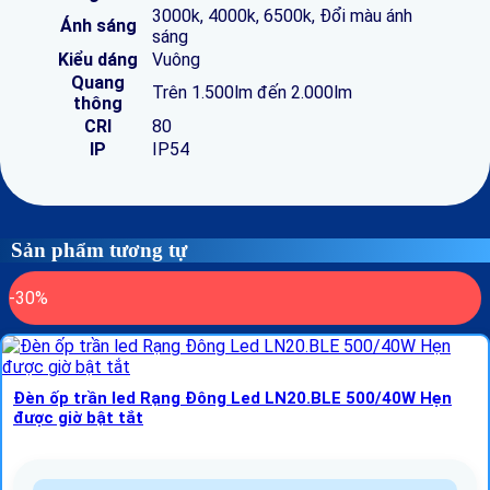
3000k, 4000k, 6500k, Đổi màu ánh
Ánh sáng
sáng
Kiểu dáng
Vuông
Quang
Trên 1.500lm đến 2.000lm
thông
CRI
80
IP
IP54
Sản phẩm tương tự
-30%
Đèn ốp trần led Rạng Đông Led LN20.BLE 500/40W Hẹn
được giờ bật tắt