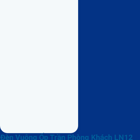
Đèn Vuông Ốp Trần Phòng Khách LN12