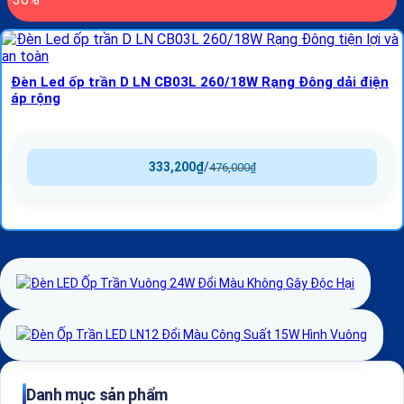
Đèn Led ốp trần D LN CB03L 260/18W Rạng Đông dải điện
áp rộng
333,200
₫
/
476,000
₫
Danh mục sản phẩm