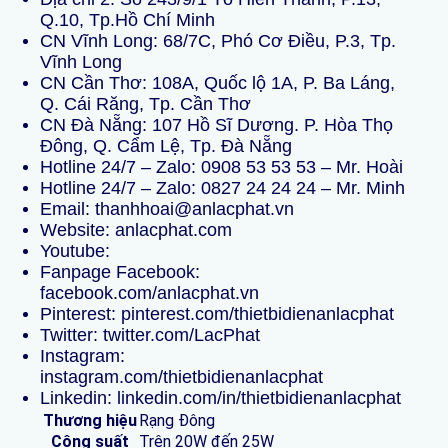
Q.10, Tp.Hồ Chí Minh
CN Vĩnh Long: 68/7C, Phó Cơ Điều, P.3, Tp.
Vĩnh Long
CN Cần Thơ: 108A, Quốc lộ 1A, P. Ba Láng,
Q. Cái Răng, Tp. Cần Thơ
CN Đà Nẵng: 107 Hồ Sĩ Dương. P. Hòa Thọ
Đông, Q. Cẩm Lệ, Tp. Đà Nẵng
Hotline 24/7 – Zalo:
0908 53 53 53
– Mr. Hoài
Hotline 24/7 – Zalo:
0827 24 24 24
– Mr. Minh
Email:
thanhhoai@anlacphat.vn
Website:
anlacphat.com
Youtube:
Fanpage Facebook:
facebook.com/anlacphat.vn
Pinterest:
pinterest.com/thietbidienanlacphat
Twitter:
twitter.com/LacPhat
Instagram:
instagram.com/thietbidienanlacphat
Linkedin:
linkedin.com/in/thietbidienanlacphat
Thương hiệu
Rạng Đông
Công suất
Trên 20W đến 25W