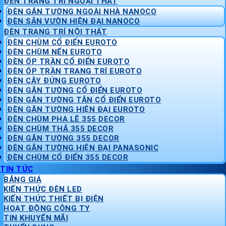
ĐÈN TRANG TRÍ NGOẠI THẤT
ĐÈN GẮN TƯỜNG NGOÀI NHÀ NANOCO
ĐÈN SÂN VƯỜN HIỆN ĐẠI NANOCO
ĐÈN TRANG TRÍ NỘI THẤT
ĐÈN CHÙM CỔ ĐIỂN EUROTO
ĐÈN CHÙM NẾN EUROTO
ĐÈN ỐP TRẦN CỔ ĐIỂN EUROTO
ĐÈN ỐP TRẦN TRANG TRÍ EUROTO
ĐÈN CÂY ĐỨNG EUROTO
ĐÈN GẮN TƯỜNG CỔ ĐIỂN EUROTO
ĐÈN GẮN TƯỜNG TÂN CỔ ĐIỂN EUROTO
ĐÈN GẮN TƯỜNG HIỆN ĐẠI EUROTO
ĐÈN CHÙM PHA LÊ 355 DECOR
ĐÈN CHÙM THẢ 355 DECOR
ĐÈN GẮN TƯỜNG 355 DECOR
ĐÈN GẮN TƯỜNG HIỆN ĐẠI PANASONIC
ĐÈN CHÙM CỔ ĐIỂN 355 DECOR
TIN TỨC
BẢNG GIÁ
KIẾN THỨC ĐÈN LED
KIẾN THỨC THIẾT BỊ ĐIỆN
HOẠT ĐỘNG CÔNG TY
TIN KHUYẾN MÃI