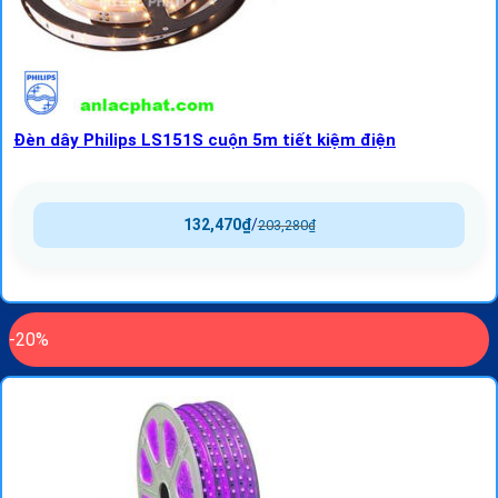
Đèn dây Philips LS151S cuộn 5m tiết kiệm điện
132,470
₫
/
203,280
₫
-20%