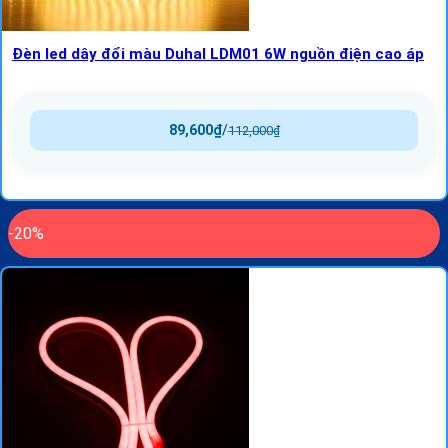
Đèn led dây đổi màu Duhal LDM01 6W nguồn điện cao áp
89,600
₫
/
112,000
₫
-20%