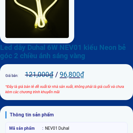
Led dây Duhal 6W NEV01 kiểu Neon bẻ
góc 2 chiều ánh sáng vàng
121,000
₫
/
96,800
₫
Giá bán:
*Đây là giá bán lẻ đề xuất từ nhà sản xuất, không phải là giá cuối và chưa
kèm các chương trình khuyến mãi
Thông tin sản phẩm
Mã sản phẩm
:
NEV01 Duhal