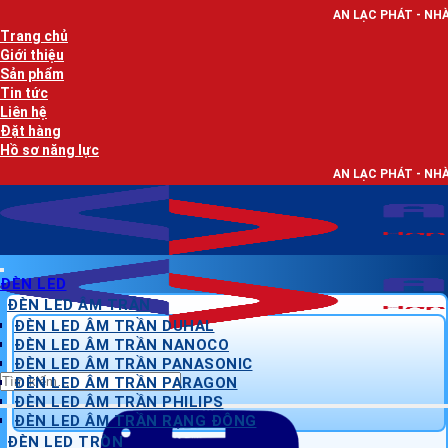
Bỏ
AN LẠC PHÁT - NHÀ PHÂN PHỐI THIẾT
qua
Trang chủ
nội
Giới thiệu
dung
Sản phẩm
Tin tức
Liên hệ
Đặt hàng
Hồ sơ năng lực
AN LẠC PHÁT - NHÀ PHÂN PHỐI THIẾT
ĐÈN LED
ĐÈN LED ÂM TRẦN
ĐÈN LED ÂM TRẦN DUHAL
ĐÈN LED ÂM TRẦN NANOCO
ĐÈN LED ÂM TRẦN PANASONIC
Tìm
ĐÈN LED ÂM TRẦN PARAGON
kiếm:
ĐÈN LED ÂM TRẦN PHILIPS
ĐÈN LED ÂM TRẦN RẠNG ĐÔNG
ĐÈN LED TRÒN