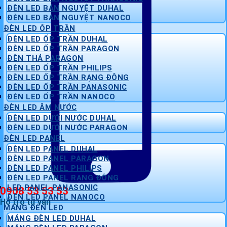
ĐÈN LED BÁN NGUYỆT DUHAL
ĐÈN LED BÁN NGUYỆT NANOCO
ĐÈN LED ỐP TRẦN
ĐÈN LED ỐP TRẦN DUHAL
ĐÈN LED ỐP TRẦN PARAGON
ĐÈN THẢ PARAGON
ĐÈN LED ỐP TRẦN PHILIPS
ĐÈN LED ỐP TRẦN RẠNG ĐÔNG
ĐÈN LED ỐP TRẦN PANASONIC
ĐÈN LED ỐP TRẦN NANOCO
ĐÈN LED ÂM NƯỚC
ĐÈN LED DƯỚI NƯỚC DUHAL
ĐÈN LED DƯỚI NƯỚC PARAGON
ĐÈN LED PANEL
ĐÈN LED PANEL DUHAL
ĐÈN LED PANEL PARAGON
ĐÈN LED PANEL PHILIPS
ĐÈN LED PANEL RẠNG ĐÔNG
LED PANEL PANASONIC
0908 53 53 53
ĐÈN LED PANEL NANOCO
Hỗ trợ tư vấn
MÁNG ĐÈN LED
MÁNG ĐÈN LED DUHAL