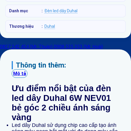
Danh mục
:
Đèn led dây Duhal
Thương hiệu
:
Duhal
0827 242 424 (Mr. Thuận)
0908 535 353 (Mr. Hoài)
Thông tin thêm:
Mô tả
Ưu điểm nổi bật của đèn
led dây Duhal 6W NEV01
bẻ góc 2 chiều ánh sáng
vàng
Led dây Duhal sử dụng chip cao cấp tạo ánh