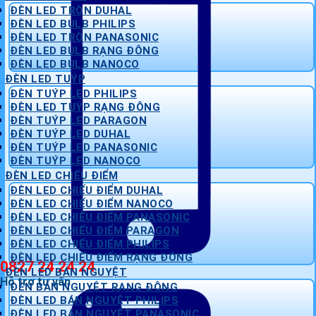
ĐÈN LED TRÒN DUHAL
ĐÈN LED BULB PHILIPS
ĐÈN LED TRÒN PANASONIC
ĐÈN LED BULB RẠNG ĐÔNG
ĐÈN LED BULB NANOCO
ĐÈN LED TUÝP
ĐÈN TUÝP LED PHILIPS
ĐÈN LED TUÝP RẠNG ĐÔNG
ĐÈN TUÝP LED PARAGON
ĐÈN TUÝP LED DUHAL
ĐÈN TUÝP LED PANASONIC
ĐÈN TUÝP LED NANOCO
ĐÈN LED CHIẾU ĐIỂM
ĐÈN LED CHIẾU ĐIỂM DUHAL
ĐÈN LED CHIẾU ĐIỂM NANOCO
ĐÈN LED CHIẾU ĐIỂM PANASONIC
ĐÈN LED CHIẾU ĐIỂM PARAGON
ĐÈN LED CHIẾU ĐIỂM PHILIPS
ĐÈN LED CHIẾU ĐIỂM RẠNG ĐÔNG
0827 24 24 24
ĐÈN LED BÁN NGUYỆT
Hỗ trợ tư vấn
ĐÈN BÁN NGUYỆT RẠNG ĐÔNG
ĐÈN LED BÁN NGUYỆT PHILIPS
ĐÈN LED BÁN NGUYỆT PANASONIC