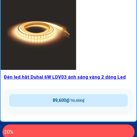
Đèn led hắt Duhal 6W LDV03 ánh sáng vàng 2 dòng Led
89,600
₫
/
93,000
₫
-20%