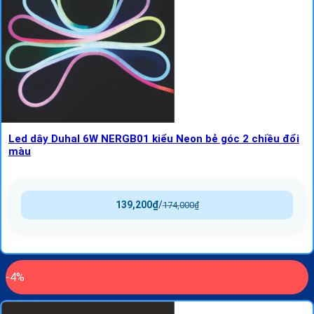
Led dây Duhal 6W NERGB01 kiểu Neon bẻ góc 2 chiều đổi
màu
139,200
₫
/
174,000
₫
-4%