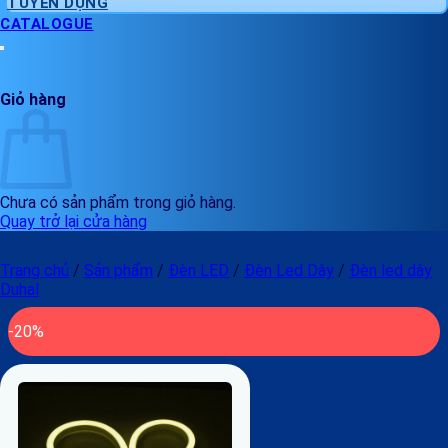
TUYỂN DỤNG
CATALOGUE
Giỏ hàng
Chưa có sản phẩm trong giỏ hàng.
Quay trở lại cửa hàng
Trang chủ
/
Sản phẩm
/
Đèn LED
/
Đèn Led Dây
/
Đèn led dây
Duhal
-20%