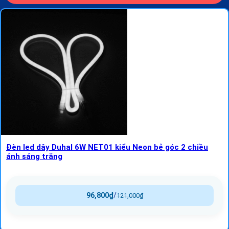
Đèn led dây Duhal 6W NET01 kiểu Neon bẻ góc 2 chiều
ánh sáng trắng
96,800
₫
/
121,000
₫