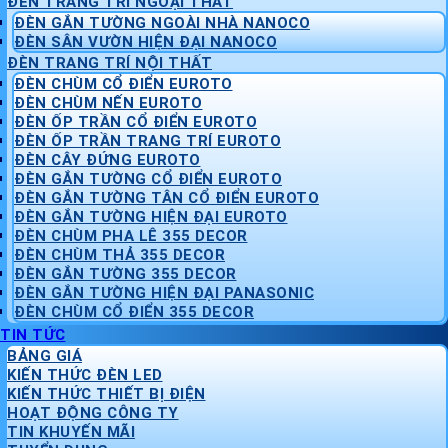
ĐÈN TRANG TRÍ NGOẠI THẤT
ĐÈN GẮN TƯỜNG NGOÀI NHÀ NANOCO
ĐÈN SÂN VƯỜN HIỆN ĐẠI NANOCO
ĐÈN TRANG TRÍ NỘI THẤT
ĐÈN CHÙM CỔ ĐIỂN EUROTO
ĐÈN CHÙM NẾN EUROTO
ĐÈN ỐP TRẦN CỔ ĐIỂN EUROTO
ĐÈN ỐP TRẦN TRANG TRÍ EUROTO
ĐÈN CÂY ĐỨNG EUROTO
ĐÈN GẮN TƯỜNG CỔ ĐIỂN EUROTO
ĐÈN GẮN TƯỜNG TÂN CỔ ĐIỂN EUROTO
ĐÈN GẮN TƯỜNG HIỆN ĐẠI EUROTO
ĐÈN CHÙM PHA LÊ 355 DECOR
ĐÈN CHÙM THẢ 355 DECOR
ĐÈN GẮN TƯỜNG 355 DECOR
ĐÈN GẮN TƯỜNG HIỆN ĐẠI PANASONIC
ĐÈN CHÙM CỔ ĐIỂN 355 DECOR
TIN TỨC
BẢNG GIÁ
KIẾN THỨC ĐÈN LED
KIẾN THỨC THIẾT BỊ ĐIỆN
HOẠT ĐỘNG CÔNG TY
TIN KHUYẾN MÃI