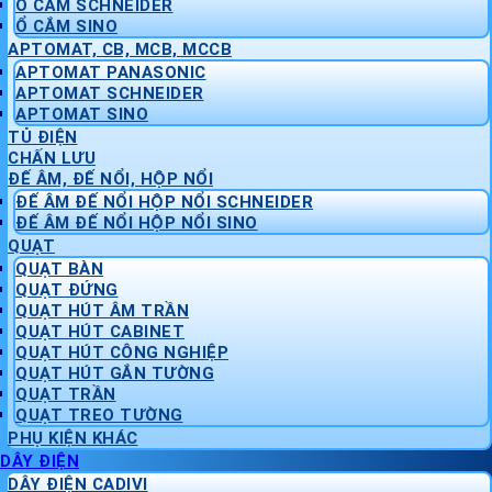
Ổ CẮM SCHNEIDER
Ổ CẮM SINO
APTOMAT, CB, MCB, MCCB
APTOMAT PANASONIC
APTOMAT SCHNEIDER
APTOMAT SINO
TỦ ĐIỆN
CHẤN LƯU
ĐẾ ÂM, ĐẾ NỔI, HỘP NỔI
ĐẾ ÂM ĐẾ NỔI HỘP NỔI SCHNEIDER
ĐẾ ÂM ĐẾ NỔI HỘP NỔI SINO
QUẠT
QUẠT BÀN
QUẠT ĐỨNG
QUẠT HÚT ÂM TRẦN
QUẠT HÚT CABINET
QUẠT HÚT CÔNG NGHIỆP
QUẠT HÚT GẮN TƯỜNG
QUẠT TRẦN
QUẠT TREO TƯỜNG
PHỤ KIỆN KHÁC
DÂY ĐIỆN
DÂY ĐIỆN CADIVI