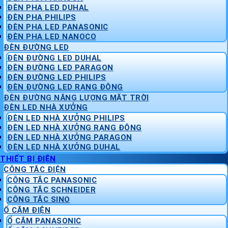
ĐÈN PHA LED DUHAL
ĐÈN PHA PHILIPS
ĐÈN PHA LED PANASONIC
ĐÈN PHA LED NANOCO
ĐÈN ĐƯỜNG LED
ĐÈN ĐƯỜNG LED DUHAL
ĐÈN ĐƯỜNG LED PARAGON
ĐÈN ĐƯỜNG LED PHILIPS
ĐÈN ĐƯỜNG LED RẠNG ĐÔNG
ĐÈN ĐƯỜNG NĂNG LƯỢNG MẶT TRỜI
ĐÈN LED NHÀ XƯỞNG
ĐÈN LED NHÀ XƯỞNG PHILIPS
ĐÈN LED NHÀ XƯỞNG RẠNG ĐÔNG
ĐÈN LED NHÀ XƯỞNG PARAGON
ĐÈN LED NHÀ XƯỞNG DUHAL
THIẾT BỊ ĐIỆN
CÔNG TẮC ĐIỆN
CÔNG TẮC PANASONIC
CÔNG TẮC SCHNEIDER
CÔNG TẮC SINO
Ổ CẮM ĐIỆN
Ổ CẮM PANASONIC