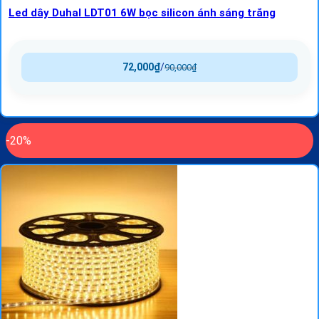
Led dây Duhal LDT01 6W bọc silicon ánh sáng trắng
72,000
₫
/
90,000
₫
-20%