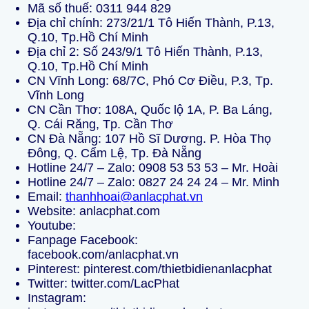
Mã số thuế:
0311 944 829
Địa chỉ chính: 273/21/1 Tô Hiến Thành, P.13,
Q.10, Tp.Hồ Chí Minh
Địa chỉ 2: Số 243/9/1 Tô Hiến Thành, P.13,
Q.10, Tp.Hồ Chí Minh
CN Vĩnh Long: 68/7C, Phó Cơ Điều, P.3, Tp.
Vĩnh Long
CN Cần Thơ: 108A, Quốc lộ 1A, P. Ba Láng,
Q. Cái Răng, Tp. Cần Thơ
CN Đà Nẵng: 107 Hồ Sĩ Dương. P. Hòa Thọ
Đông, Q. Cẩm Lệ, Tp. Đà Nẵng
Hotline 24/7 – Zalo:
0908 53 53 53
– Mr. Hoài
Hotline 24/7 – Zalo:
0827 24 24 24
– Mr. Minh
Email:
thanhhoai@anlacphat.vn
Website:
anlacphat.com
Youtube:
Fanpage Facebook:
facebook.com/anlacphat.vn
Pinterest:
pinterest.com/thietbidienanlacphat
Twitter:
twitter.com/LacPhat
Instagram: