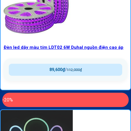
Đèn led dây màu tím LDT02 6W Duhal nguồn điện cao áp
89,600
₫
/
112,000
₫
-20%