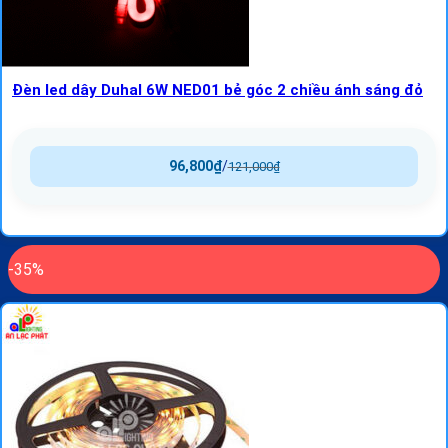
Đèn led dây Duhal 6W NED01 bẻ góc 2 chiều ánh sáng đỏ
96,800
₫
/
121,000
₫
-35%