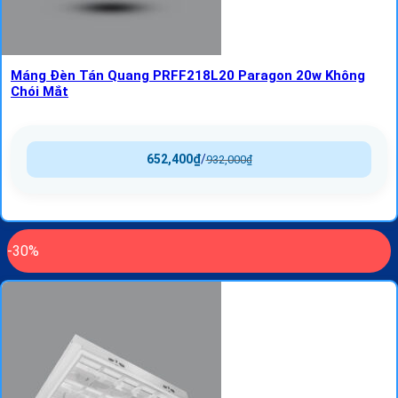
Máng Đèn Tán Quang PRFF218L20 Paragon 20w Không
Chói Mắt
652,400
₫
/
932,000
₫
-30%