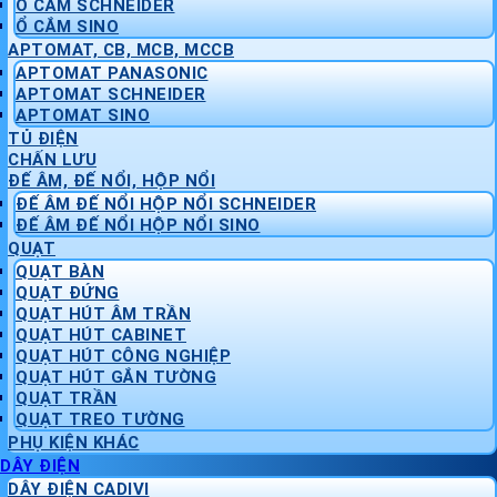
Ổ CẮM SCHNEIDER
Ổ CẮM SINO
APTOMAT, CB, MCB, MCCB
APTOMAT PANASONIC
APTOMAT SCHNEIDER
APTOMAT SINO
TỦ ĐIỆN
CHẤN LƯU
ĐẾ ÂM, ĐẾ NỔI, HỘP NỔI
ĐẾ ÂM ĐẾ NỔI HỘP NỔI SCHNEIDER
ĐẾ ÂM ĐẾ NỔI HỘP NỔI SINO
QUẠT
QUẠT BÀN
QUẠT ĐỨNG
QUẠT HÚT ÂM TRẦN
QUẠT HÚT CABINET
QUẠT HÚT CÔNG NGHIỆP
QUẠT HÚT GẮN TƯỜNG
QUẠT TRẦN
QUẠT TREO TƯỜNG
PHỤ KIỆN KHÁC
DÂY ĐIỆN
DÂY ĐIỆN CADIVI