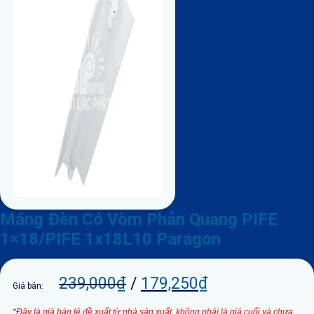
Máng Đèn Có Vòm Phản Quang PIFE
1×18/PIFE 1x18L10 Paragon
239,000
₫
/
179,250
₫
Giá bán:
*Đây là giá bán lẻ đề xuất từ nhà sản xuất, không phải là giá cuối và chưa