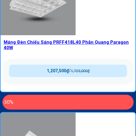
Máng Đèn Chiếu Sáng PRFF418L40 Phản Quang Paragon
40W
1,207,500
₫
/
1,725,000
₫
-30%