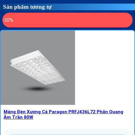
Sản phẩm tương tự
-30%
Máng Đèn Xương Cá Paragon PRFJ436L72 Phản Quang
Âm Trần 80W