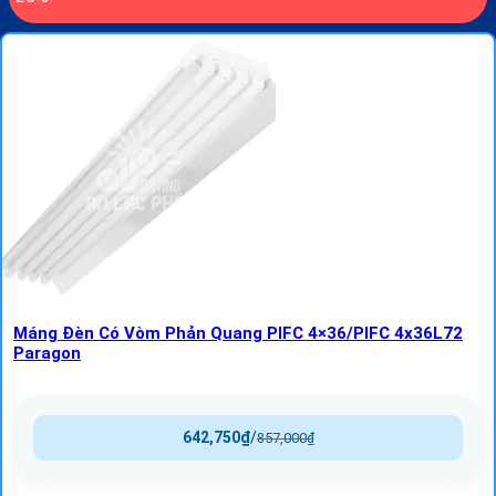
Máng Đèn Có Vòm Phản Quang PIFC 4×36/PIFC 4x36L72
Paragon
642,750
₫
/
857,000
₫