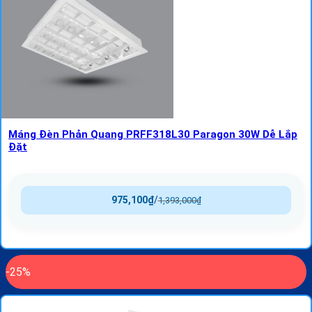
Máng Đèn Phản Quang PRFF318L30 Paragon 30W Dễ Lắp
Đặt
975,100
₫
/
1,393,000
₫
-25%