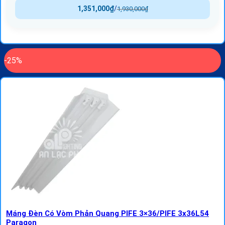
1,351,000
₫
/
1,930,000
₫
-25%
Máng Đèn Có Vòm Phản Quang PIFE 3×36/PIFE 3x36L54
Paragon