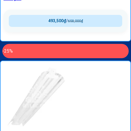
493,500
₫
/
658,000
₫
-25%