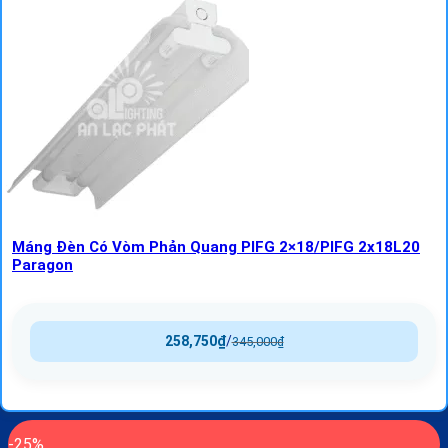
Máng Đèn Có Vòm Phản Quang PIFG 2×18/PIFG 2x18L20
Paragon
258,750
₫
/
345,000
₫
-25%