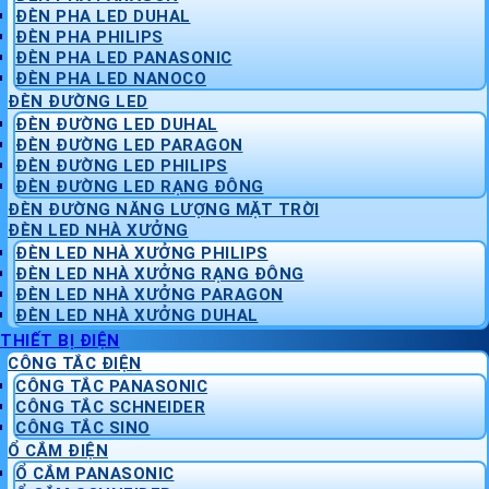
ĐÈN PHA LED DUHAL
ĐÈN PHA PHILIPS
ĐÈN PHA LED PANASONIC
ĐÈN PHA LED NANOCO
ĐÈN ĐƯỜNG LED
ĐÈN ĐƯỜNG LED DUHAL
ĐÈN ĐƯỜNG LED PARAGON
ĐÈN ĐƯỜNG LED PHILIPS
ĐÈN ĐƯỜNG LED RẠNG ĐÔNG
ĐÈN ĐƯỜNG NĂNG LƯỢNG MẶT TRỜI
ĐÈN LED NHÀ XƯỞNG
ĐÈN LED NHÀ XƯỞNG PHILIPS
ĐÈN LED NHÀ XƯỞNG RẠNG ĐÔNG
ĐÈN LED NHÀ XƯỞNG PARAGON
ĐÈN LED NHÀ XƯỞNG DUHAL
THIẾT BỊ ĐIỆN
CÔNG TẮC ĐIỆN
CÔNG TẮC PANASONIC
CÔNG TẮC SCHNEIDER
CÔNG TẮC SINO
Ổ CẮM ĐIỆN
Ổ CẮM PANASONIC