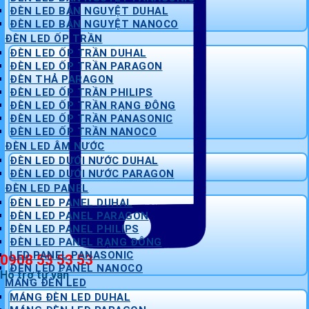
ĐÈN LED BÁN NGUYỆT DUHAL
ĐÈN LED BÁN NGUYỆT NANOCO
ĐÈN LED ỐP TRẦN
ĐÈN LED ỐP TRẦN DUHAL
ĐÈN LED ỐP TRẦN PARAGON
ĐÈN THẢ PARAGON
ĐÈN LED ỐP TRẦN PHILIPS
ĐÈN LED ỐP TRẦN RẠNG ĐÔNG
ĐÈN LED ỐP TRẦN PANASONIC
ĐÈN LED ỐP TRẦN NANOCO
ĐÈN LED ÂM NƯỚC
ĐÈN LED DƯỚI NƯỚC DUHAL
ĐÈN LED DƯỚI NƯỚC PARAGON
ĐÈN LED PANEL
ĐÈN LED PANEL DUHAL
ĐÈN LED PANEL PARAGON
ĐÈN LED PANEL PHILIPS
ĐÈN LED PANEL RẠNG ĐÔNG
LED PANEL PANASONIC
0908 53 53 53
ĐÈN LED PANEL NANOCO
Hỗ trợ tư vấn
MÁNG ĐÈN LED
MÁNG ĐÈN LED DUHAL