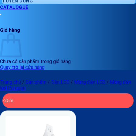
TUYỂN DỤNG
CATALOGUE
Giỏ hàng
Chưa có sản phẩm trong giỏ hàng.
Quay trở lại cửa hàng
Trang chủ
/
Sản phẩm
/
Đèn LED
/
Máng đèn LED
/
Máng đèn
led Paragon
-25%