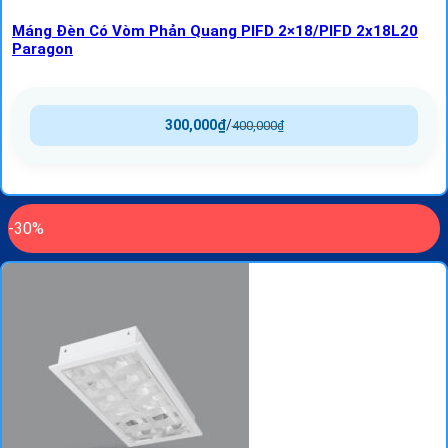
Máng Đèn Có Vòm Phản Quang PIFD 2×18/PIFD 2x18L20
Paragon
300,000
₫
/
400,000
₫
-30%