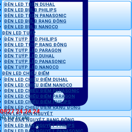
ĐÈN LED TRÒN DUHAL
ĐÈN LED BULB PHILIPS
ĐÈN LED TRÒN PANASONIC
ĐÈN LED BULB RẠNG ĐÔNG
ĐÈN LED BULB NANOCO
ĐÈN LED TUÝP
ĐÈN TUÝP LED PHILIPS
ĐÈN LED TUÝP RẠNG ĐÔNG
ĐÈN TUÝP LED PARAGON
ĐÈN TUÝP LED DUHAL
ĐÈN TUÝP LED PANASONIC
ĐÈN TUÝP LED NANOCO
ĐÈN LED CHIẾU ĐIỂM
ĐÈN LED CHIẾU ĐIỂM DUHAL
ĐÈN LED CHIẾU ĐIỂM NANOCO
ĐÈN LED CHIẾU ĐIỂM PANASONIC
ĐÈN LED CHIẾU ĐIỂM PARAGON
ĐÈN LED CHIẾU ĐIỂM PHILIPS
ĐÈN LED CHIẾU ĐIỂM RẠNG ĐÔNG
0827 24 24 24
ĐÈN LED BÁN NGUYỆT
Hỗ trợ tư vấn
ĐÈN BÁN NGUYỆT RẠNG ĐÔNG
ĐÈN LED BÁN NGUYỆT PHILIPS
ĐÈN LED BÁN NGUYỆT PANASONIC