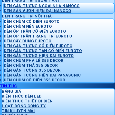
ĐÈN TRANG TRÍ NGOẠI THẤT
ĐÈN GẮN TƯỜNG NGOÀI NHÀ NANOCO
ĐÈN SÂN VƯỜN HIỆN ĐẠI NANOCO
ĐÈN TRANG TRÍ NỘI THẤT
ĐÈN CHÙM CỔ ĐIỂN EUROTO
ĐÈN CHÙM NẾN EUROTO
ĐÈN ỐP TRẦN CỔ ĐIỂN EUROTO
ĐÈN ỐP TRẦN TRANG TRÍ EUROTO
ĐÈN CÂY ĐỨNG EUROTO
ĐÈN GẮN TƯỜNG CỔ ĐIỂN EUROTO
ĐÈN GẮN TƯỜNG TÂN CỔ ĐIỂN EUROTO
ĐÈN GẮN TƯỜNG HIỆN ĐẠI EUROTO
ĐÈN CHÙM PHA LÊ 355 DECOR
ĐÈN CHÙM THẢ 355 DECOR
ĐÈN GẮN TƯỜNG 355 DECOR
ĐÈN GẮN TƯỜNG HIỆN ĐẠI PANASONIC
ĐÈN CHÙM CỔ ĐIỂN 355 DECOR
TIN TỨC
BẢNG GIÁ
KIẾN THỨC ĐÈN LED
KIẾN THỨC THIẾT BỊ ĐIỆN
HOẠT ĐỘNG CÔNG TY
TIN KHUYẾN MÃI