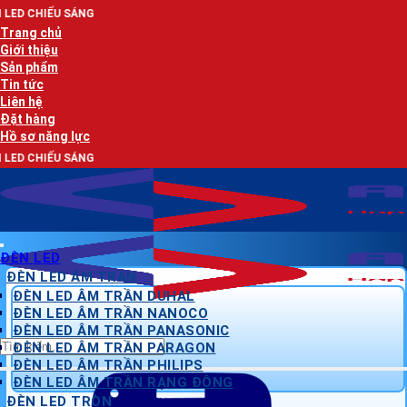
Bỏ
G
qua
Trang chủ
nội
Giới thiệu
dung
Sản phẩm
Tin tức
Liên hệ
Đặt hàng
Hồ sơ năng lực
G
ĐÈN LED
ĐÈN LED ÂM TRẦN
ĐÈN LED ÂM TRẦN DUHAL
ĐÈN LED ÂM TRẦN NANOCO
ĐÈN LED ÂM TRẦN PANASONIC
Tìm
ĐÈN LED ÂM TRẦN PARAGON
kiếm:
ĐÈN LED ÂM TRẦN PHILIPS
ĐÈN LED ÂM TRẦN RẠNG ĐÔNG
ĐÈN LED TRÒN