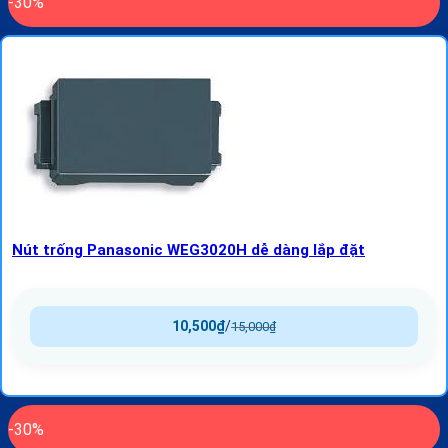
-30%
Nút trống Panasonic WEG3020H dễ dàng lắp đặt
10,500
₫
/
15,000
₫
-30%