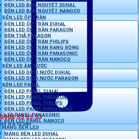
ĐÈN LED BÁN NGUYỆT DUHAL
ĐÈN LED BÁN NGUYỆT NANOCO
ĐÈN LED ỐP TRẦN
ĐÈN LED ỐP TRẦN DUHAL
ĐÈN LED ỐP TRẦN PARAGON
ĐÈN THẢ PARAGON
ĐÈN LED ỐP TRẦN PHILIPS
ĐÈN LED ỐP TRẦN RẠNG ĐÔNG
ĐÈN LED ỐP TRẦN PANASONIC
ĐÈN LED ỐP TRẦN NANOCO
ĐÈN LED ÂM NƯỚC
ĐÈN LED DƯỚI NƯỚC DUHAL
ĐÈN LED DƯỚI NƯỚC PARAGON
ĐÈN LED PANEL
ĐÈN LED PANEL DUHAL
ĐÈN LED PANEL PARAGON
ĐÈN LED PANEL PHILIPS
ĐÈN LED PANEL RẠNG ĐÔNG
LED PANEL PANASONIC
0908 53 53 53
ĐÈN LED PANEL NANOCO
Hỗ trợ tư vấn
MÁNG ĐÈN LED
MÁNG ĐÈN LED DUHAL