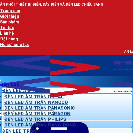
Bỏ
Ị ĐIỆN, DÂY ĐIỆN VÀ ĐÈN LED CHIẾU SÁNG
qua
Trang chủ
nội
Giới thiệu
dung
Sản phẩm
Tin tức
Liên hệ
Đặt hàng
Hồ sơ năng lực
AN LẠC PHÁT - NHÀ P
ĐÈN LED
ĐÈN LED ÂM TRẦN
ĐÈN LED ÂM TRẦN DUHAL
ĐÈN LED ÂM TRẦN NANOCO
ĐÈN LED ÂM TRẦN PANASONIC
Tìm
ĐÈN LED ÂM TRẦN PARAGON
kiếm:
ĐÈN LED ÂM TRẦN PHILIPS
ĐÈN LED ÂM TRẦN RẠNG ĐÔNG
ĐÈN LED TRÒN