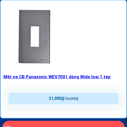
Mặt nạ CB Panasonic WEV7001 dòng Wide loại 1 tép
21,000
₫
/
30,000
₫