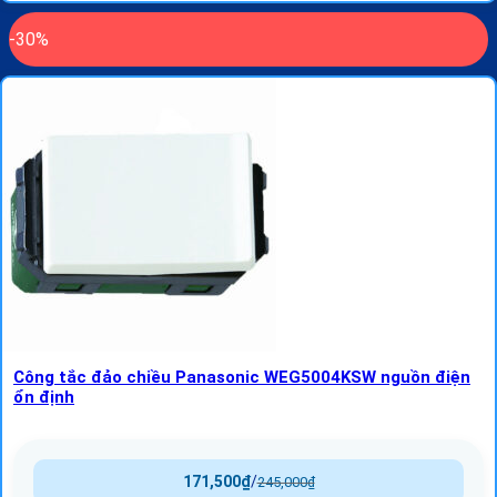
-30%
Công tắc đảo chiều Panasonic WEG5004KSW nguồn điện
ổn định
171,500
₫
/
245,000
₫