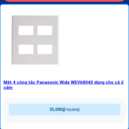
Mặt 4 công tắc Panasonic Wide WEV68040 dùng cho cả ổ
cấm
35,000
₫
/
50,000
₫