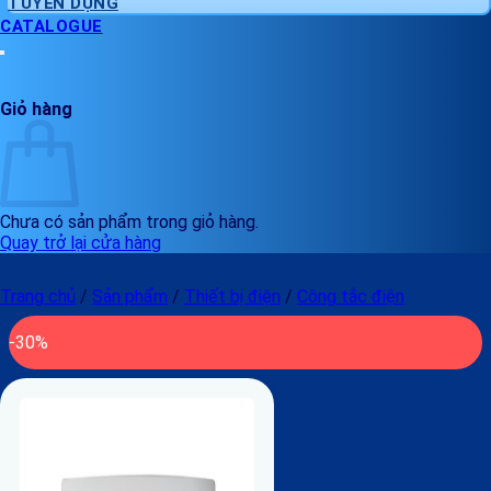
TUYỂN DỤNG
CATALOGUE
Giỏ hàng
Chưa có sản phẩm trong giỏ hàng.
Quay trở lại cửa hàng
Trang chủ
/
Sản phẩm
/
Thiết bị điện
/
Công tắc điện
-30%