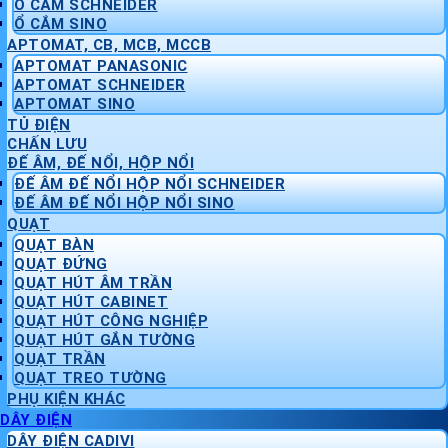
Ổ CẮM SCHNEIDER
Ổ CẮM SINO
APTOMAT, CB, MCB, MCCB
APTOMAT PANASONIC
APTOMAT SCHNEIDER
APTOMAT SINO
TỦ ĐIỆN
CHẤN LƯU
ĐẾ ÂM, ĐẾ NỔI, HỘP NỔI
ĐẾ ÂM ĐẾ NỔI HỘP NỔI SCHNEIDER
ĐẾ ÂM ĐẾ NỔI HỘP NỔI SINO
QUẠT
QUẠT BÀN
QUẠT ĐỨNG
QUẠT HÚT ÂM TRẦN
QUẠT HÚT CABINET
QUẠT HÚT CÔNG NGHIỆP
QUẠT HÚT GẮN TƯỜNG
QUẠT TRẦN
QUẠT TREO TƯỜNG
PHỤ KIỆN KHÁC
DÂY ĐIỆN
DÂY ĐIỆN CADIVI