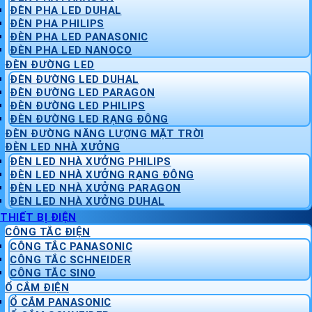
ĐÈN PHA LED DUHAL
ĐÈN PHA PHILIPS
ĐÈN PHA LED PANASONIC
ĐÈN PHA LED NANOCO
ĐÈN ĐƯỜNG LED
ĐÈN ĐƯỜNG LED DUHAL
ĐÈN ĐƯỜNG LED PARAGON
ĐÈN ĐƯỜNG LED PHILIPS
ĐÈN ĐƯỜNG LED RẠNG ĐÔNG
ĐÈN ĐƯỜNG NĂNG LƯỢNG MẶT TRỜI
ĐÈN LED NHÀ XƯỞNG
ĐÈN LED NHÀ XƯỞNG PHILIPS
ĐÈN LED NHÀ XƯỞNG RẠNG ĐÔNG
ĐÈN LED NHÀ XƯỞNG PARAGON
ĐÈN LED NHÀ XƯỞNG DUHAL
THIẾT BỊ ĐIỆN
CÔNG TẮC ĐIỆN
CÔNG TẮC PANASONIC
CÔNG TẮC SCHNEIDER
CÔNG TẮC SINO
Ổ CẮM ĐIỆN
Ổ CẮM PANASONIC