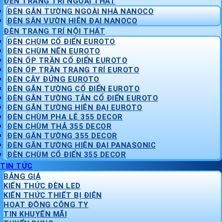
ĐÈN TRANG TRÍ NGOẠI THẤT
ĐÈN GẮN TƯỜNG NGOÀI NHÀ NANOCO
ĐÈN SÂN VƯỜN HIỆN ĐẠI NANOCO
ĐÈN TRANG TRÍ NỘI THẤT
ĐÈN CHÙM CỔ ĐIỂN EUROTO
ĐÈN CHÙM NẾN EUROTO
ĐÈN ỐP TRẦN CỔ ĐIỂN EUROTO
ĐÈN ỐP TRẦN TRANG TRÍ EUROTO
ĐÈN CÂY ĐỨNG EUROTO
ĐÈN GẮN TƯỜNG CỔ ĐIỂN EUROTO
ĐÈN GẮN TƯỜNG TÂN CỔ ĐIỂN EUROTO
ĐÈN GẮN TƯỜNG HIỆN ĐẠI EUROTO
ĐÈN CHÙM PHA LÊ 355 DECOR
ĐÈN CHÙM THẢ 355 DECOR
ĐÈN GẮN TƯỜNG 355 DECOR
ĐÈN GẮN TƯỜNG HIỆN ĐẠI PANASONIC
ĐÈN CHÙM CỔ ĐIỂN 355 DECOR
TIN TỨC
BẢNG GIÁ
KIẾN THỨC ĐÈN LED
KIẾN THỨC THIẾT BỊ ĐIỆN
HOẠT ĐỘNG CÔNG TY
TIN KHUYẾN MÃI