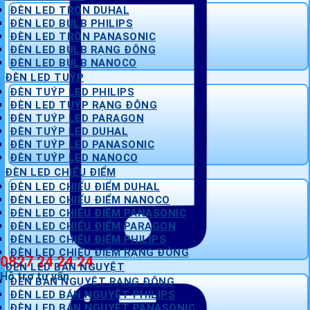
ĐÈN LED TRÒN DUHAL
ĐÈN LED BULB PHILIPS
ĐÈN LED TRÒN PANASONIC
ĐÈN LED BULB RẠNG ĐÔNG
ĐÈN LED BULB NANOCO
ĐÈN LED TUÝP
ĐÈN TUÝP LED PHILIPS
ĐÈN LED TUÝP RẠNG ĐÔNG
ĐÈN TUÝP LED PARAGON
ĐÈN TUÝP LED DUHAL
ĐÈN TUÝP LED PANASONIC
ĐÈN TUÝP LED NANOCO
ĐÈN LED CHIẾU ĐIỂM
ĐÈN LED CHIẾU ĐIỂM DUHAL
ĐÈN LED CHIẾU ĐIỂM NANOCO
ĐÈN LED CHIẾU ĐIỂM PANASONIC
ĐÈN LED CHIẾU ĐIỂM PARAGON
ĐÈN LED CHIẾU ĐIỂM PHILIPS
ĐÈN LED CHIẾU ĐIỂM RẠNG ĐÔNG
0827 24 24 24
ĐÈN LED BÁN NGUYỆT
Hỗ trợ tư vấn
ĐÈN BÁN NGUYỆT RẠNG ĐÔNG
ĐÈN LED BÁN NGUYỆT PHILIPS
ĐÈN LED BÁN NGUYỆT PANASONIC