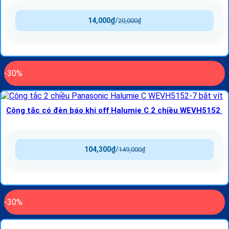
14,000
₫
/
20,000
₫
-30%
Công tắc có đèn báo khi off Halumie C 2 chiều WEVH5152
104,300
₫
/
149,000
₫
-30%