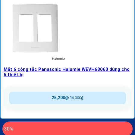
Mặt 6 công tắc Panasonic Halumie WEVH68060 dùng cho
6 thiết bị
25,200
₫
/
36,000
₫
-30%