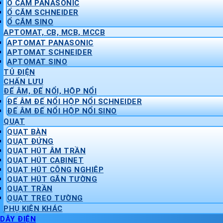
Ổ CẮM PANASONIC
Ổ CẮM SCHNEIDER
Ổ CẮM SINO
APTOMAT, CB, MCB, MCCB
APTOMAT PANASONIC
APTOMAT SCHNEIDER
APTOMAT SINO
TỦ ĐIỆN
CHẤN LƯU
ĐẾ ÂM, ĐẾ NỔI, HỘP NỔI
ĐẾ ÂM ĐẾ NỔI HỘP NỔI SCHNEIDER
ĐẾ ÂM ĐẾ NỔI HỘP NỔI SINO
QUẠT
QUẠT BÀN
QUẠT ĐỨNG
QUẠT HÚT ÂM TRẦN
QUẠT HÚT CABINET
QUẠT HÚT CÔNG NGHIỆP
QUẠT HÚT GẮN TƯỜNG
QUẠT TRẦN
QUẠT TREO TƯỜNG
PHỤ KIỆN KHÁC
DÂY ĐIỆN