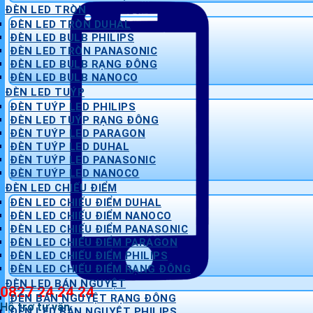
ĐÈN LED TRÒN
ĐÈN LED TRÒN DUHAL
ĐÈN LED BULB PHILIPS
ĐÈN LED TRÒN PANASONIC
ĐÈN LED BULB RẠNG ĐÔNG
ĐÈN LED BULB NANOCO
ĐÈN LED TUÝP
ĐÈN TUÝP LED PHILIPS
ĐÈN LED TUÝP RẠNG ĐÔNG
ĐÈN TUÝP LED PARAGON
ĐÈN TUÝP LED DUHAL
ĐÈN TUÝP LED PANASONIC
ĐÈN TUÝP LED NANOCO
ĐÈN LED CHIẾU ĐIỂM
ĐÈN LED CHIẾU ĐIỂM DUHAL
ĐÈN LED CHIẾU ĐIỂM NANOCO
ĐÈN LED CHIẾU ĐIỂM PANASONIC
ĐÈN LED CHIẾU ĐIỂM PARAGON
ĐÈN LED CHIẾU ĐIỂM PHILIPS
ĐÈN LED CHIẾU ĐIỂM RẠNG ĐÔNG
ĐÈN LED BÁN NGUYỆT
0827 24 24 24
ĐÈN BÁN NGUYỆT RẠNG ĐÔNG
Hỗ trợ tư vấn
ĐÈN LED BÁN NGUYỆT PHILIPS