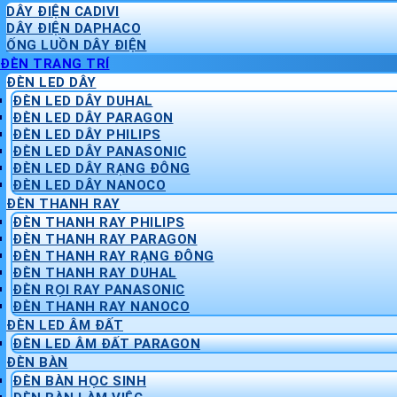
DÂY ĐIỆN CADIVI
DÂY ĐIỆN DAPHACO
ỐNG LUỒN DÂY ĐIỆN
ĐÈN TRANG TRÍ
ĐÈN LED DÂY
ĐÈN LED DÂY DUHAL
ĐÈN LED DÂY PARAGON
ĐÈN LED DÂY PHILIPS
ĐÈN LED DÂY PANASONIC
ĐÈN LED DÂY RẠNG ĐÔNG
ĐÈN LED DÂY NANOCO
ĐÈN THANH RAY
ĐÈN THANH RAY PHILIPS
ĐÈN THANH RAY PARAGON
ĐÈN THANH RAY RẠNG ĐÔNG
ĐÈN THANH RAY DUHAL
ĐÈN RỌI RAY PANASONIC
ĐÈN THANH RAY NANOCO
ĐÈN LED ÂM ĐẤT
ĐÈN LED ÂM ĐẤT PARAGON
ĐÈN BÀN
ĐÈN BÀN HỌC SINH