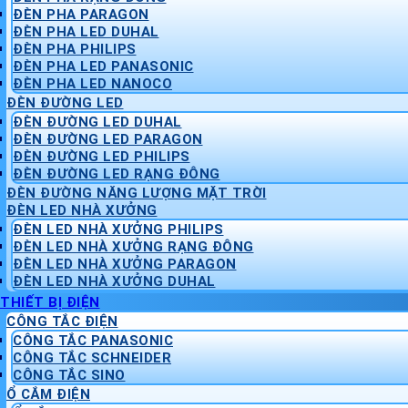
ĐÈN PHA PARAGON
ĐÈN PHA LED DUHAL
ĐÈN PHA PHILIPS
ĐÈN PHA LED PANASONIC
ĐÈN PHA LED NANOCO
ĐÈN ĐƯỜNG LED
ĐÈN ĐƯỜNG LED DUHAL
ĐÈN ĐƯỜNG LED PARAGON
ĐÈN ĐƯỜNG LED PHILIPS
ĐÈN ĐƯỜNG LED RẠNG ĐÔNG
ĐÈN ĐƯỜNG NĂNG LƯỢNG MẶT TRỜI
ĐÈN LED NHÀ XƯỞNG
ĐÈN LED NHÀ XƯỞNG PHILIPS
ĐÈN LED NHÀ XƯỞNG RẠNG ĐÔNG
ĐÈN LED NHÀ XƯỞNG PARAGON
ĐÈN LED NHÀ XƯỞNG DUHAL
THIẾT BỊ ĐIỆN
CÔNG TẮC ĐIỆN
CÔNG TẮC PANASONIC
CÔNG TẮC SCHNEIDER
CÔNG TẮC SINO
Ổ CẮM ĐIỆN