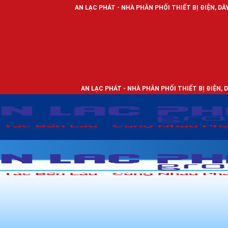
AN LẠC PHÁT - NHÀ PHÂN PHỐI THIẾT BỊ ĐIỆN, DÂY ĐIỆN VÀ ĐÈN 
AN LẠC PHÁT - NHÀ PHÂN PHỐI THIẾT BỊ ĐIỆN, DÂY ĐIỆN VÀ ĐÈN