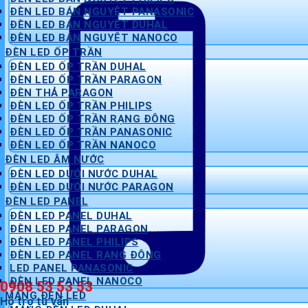
ĐÈN LED BÁN NGUYỆT PANASONIC
ĐÈN LED BÁN NGUYỆT DUHAL
ĐÈN LED BÁN NGUYỆT NANOCO
ĐÈN LED ỐP TRẦN
ĐÈN LED ỐP TRẦN DUHAL
ĐÈN LED ỐP TRẦN PARAGON
ĐÈN THẢ PARAGON
ĐÈN LED ỐP TRẦN PHILIPS
ĐÈN LED ỐP TRẦN RẠNG ĐÔNG
ĐÈN LED ỐP TRẦN PANASONIC
ĐÈN LED ỐP TRẦN NANOCO
ĐÈN LED ÂM NƯỚC
ĐÈN LED DƯỚI NƯỚC DUHAL
ĐÈN LED DƯỚI NƯỚC PARAGON
ĐÈN LED PANEL
ĐÈN LED PANEL DUHAL
ĐÈN LED PANEL PARAGON
ĐÈN LED PANEL PHILIPS
ĐÈN LED PANEL RẠNG ĐÔNG
LED PANEL PANASONIC
ĐÈN LED PANEL NANOCO
0908 53 53 53
MÁNG ĐÈN LED
Hỗ trợ tư vấn