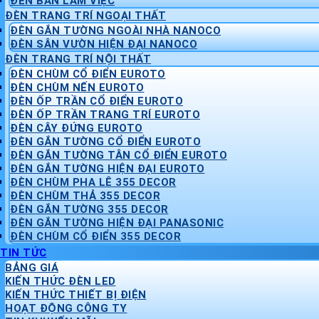
ĐÈN BÀN LÀM VIỆC
ĐÈN TRANG TRÍ NGOẠI THẤT
ĐÈN GẮN TƯỜNG NGOÀI NHÀ NANOCO
ĐÈN SÂN VƯỜN HIỆN ĐẠI NANOCO
ĐÈN TRANG TRÍ NỘI THẤT
ĐÈN CHÙM CỔ ĐIỂN EUROTO
ĐÈN CHÙM NẾN EUROTO
ĐÈN ỐP TRẦN CỔ ĐIỂN EUROTO
ĐÈN ỐP TRẦN TRANG TRÍ EUROTO
ĐÈN CÂY ĐỨNG EUROTO
ĐÈN GẮN TƯỜNG CỔ ĐIỂN EUROTO
ĐÈN GẮN TƯỜNG TÂN CỔ ĐIỂN EUROTO
ĐÈN GẮN TƯỜNG HIỆN ĐẠI EUROTO
ĐÈN CHÙM PHA LÊ 355 DECOR
ĐÈN CHÙM THẢ 355 DECOR
ĐÈN GẮN TƯỜNG 355 DECOR
ĐÈN GẮN TƯỜNG HIỆN ĐẠI PANASONIC
ĐÈN CHÙM CỔ ĐIỂN 355 DECOR
TIN TỨC
BẢNG GIÁ
KIẾN THỨC ĐÈN LED
KIẾN THỨC THIẾT BỊ ĐIỆN
HOẠT ĐỘNG CÔNG TY