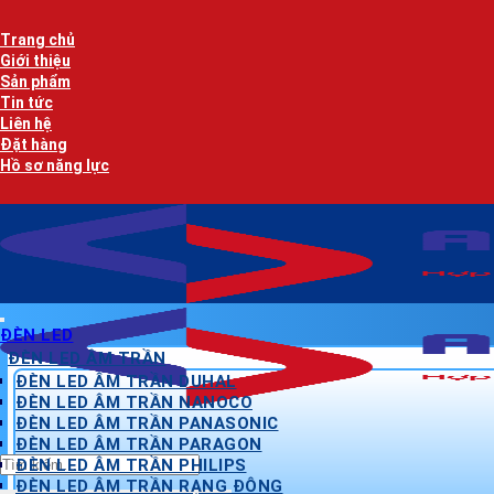
Bỏ
qua
Trang chủ
nội
Giới thiệu
dung
Sản phẩm
Tin tức
Liên hệ
Đặt hàng
Hồ sơ năng lực
ĐÈN LED
ĐÈN LED ÂM TRẦN
ĐÈN LED ÂM TRẦN DUHAL
ĐÈN LED ÂM TRẦN NANOCO
ĐÈN LED ÂM TRẦN PANASONIC
ĐÈN LED ÂM TRẦN PARAGON
Tìm
ĐÈN LED ÂM TRẦN PHILIPS
kiếm:
ĐÈN LED ÂM TRẦN RẠNG ĐÔNG