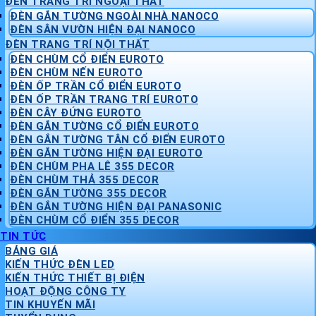
ĐÈN TRANG TRÍ NGOẠI THẤT
ĐÈN GẮN TƯỜNG NGOÀI NHÀ NANOCO
ĐÈN SÂN VƯỜN HIỆN ĐẠI NANOCO
ĐÈN TRANG TRÍ NỘI THẤT
ĐÈN CHÙM CỔ ĐIỂN EUROTO
ĐÈN CHÙM NẾN EUROTO
ĐÈN ỐP TRẦN CỔ ĐIỂN EUROTO
ĐÈN ỐP TRẦN TRANG TRÍ EUROTO
ĐÈN CÂY ĐỨNG EUROTO
ĐÈN GẮN TƯỜNG CỔ ĐIỂN EUROTO
ĐÈN GẮN TƯỜNG TÂN CỔ ĐIỂN EUROTO
ĐÈN GẮN TƯỜNG HIỆN ĐẠI EUROTO
ĐÈN CHÙM PHA LÊ 355 DECOR
ĐÈN CHÙM THẢ 355 DECOR
ĐÈN GẮN TƯỜNG 355 DECOR
ĐÈN GẮN TƯỜNG HIỆN ĐẠI PANASONIC
ĐÈN CHÙM CỔ ĐIỂN 355 DECOR
TIN TỨC
BẢNG GIÁ
KIẾN THỨC ĐÈN LED
KIẾN THỨC THIẾT BỊ ĐIỆN
HOẠT ĐỘNG CÔNG TY
TIN KHUYẾN MÃI