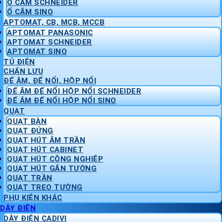
Ổ CẮM SCHNEIDER
Ổ CẮM SINO
APTOMAT, CB, MCB, MCCB
APTOMAT PANASONIC
APTOMAT SCHNEIDER
APTOMAT SINO
TỦ ĐIỆN
CHẤN LƯU
ĐẾ ÂM, ĐẾ NỔI, HỘP NỔI
ĐẾ ÂM ĐẾ NỔI HỘP NỔI SCHNEIDER
ĐẾ ÂM ĐẾ NỔI HỘP NỔI SINO
QUẠT
QUẠT BÀN
QUẠT ĐỨNG
QUẠT HÚT ÂM TRẦN
QUẠT HÚT CABINET
QUẠT HÚT CÔNG NGHIỆP
QUẠT HÚT GẮN TƯỜNG
QUẠT TRẦN
QUẠT TREO TƯỜNG
PHỤ KIỆN KHÁC
DÂY ĐIỆN
DÂY ĐIỆN CADIVI