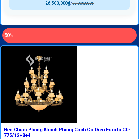
26,500,000
₫
/
53,000,000
₫
-50%
Đèn Chùm Phòng Khách Phong Cách Cổ Điển Euroto CD-
775/12+8+4