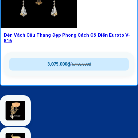
Đèn Vách Cầu Thang Đẹp Phong Cách Cổ Điển Euroto V-
816
3,075,000
₫
/
6,150,000
₫