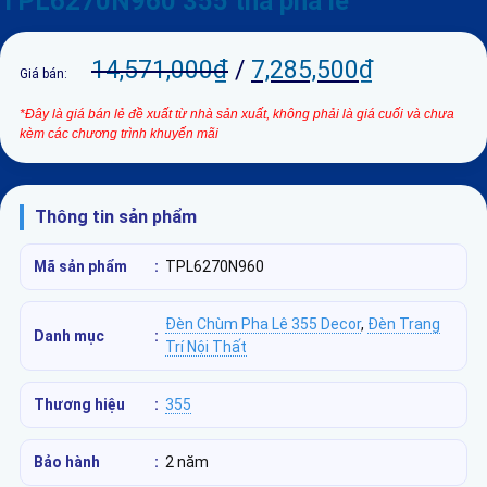
TPL6270N960 355 thả pha lê
14,571,000
₫
/
7,285,500
₫
Giá bán:
*Đây là giá bán lẻ đề xuất từ nhà sản xuất, không phải là giá cuối và chưa
kèm các chương trình khuyến mãi
Thông tin sản phẩm
Mã sản phẩm
:
TPL6270N960
Đèn Chùm Pha Lê 355 Decor
,
Đèn Trang
Danh mục
:
Trí Nội Thất
Thương hiệu
:
355
Bảo hành
:
2 năm