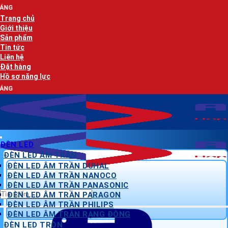
Bỏ
AN LẠC PHÁT
qua
Trang chủ
nội
Giới thiệu
dung
Sản phẩm
Tin tức
Liên hệ
Đặt hàng
Hồ sơ năng lực
AN LẠC PHÁT
ĐÈN LED
ĐÈN LED ÂM TRẦN
ĐÈN LED ÂM TRẦN DUHAL
ĐÈN LED ÂM TRẦN NANOCO
ĐÈN LED ÂM TRẦN PANASONIC
Tìm
ĐÈN LED ÂM TRẦN PARAGON
kiếm:
ĐÈN LED ÂM TRẦN PHILIPS
ĐÈN LED ÂM TRẦN RẠNG ĐÔNG
ĐÈN LED TRÒN