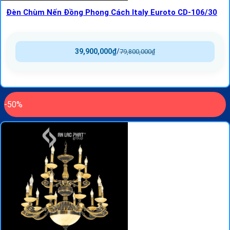
Đèn Chùm Nến Đồng Phong Cách Italy Euroto CD-106/30
39,900,000
₫
/
79,800,000
₫
-50%