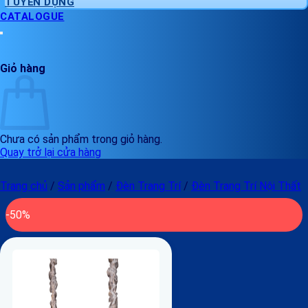
TUYỂN DỤNG
CATALOGUE
Giỏ hàng
Chưa có sản phẩm trong giỏ hàng.
Quay trở lại cửa hàng
Trang chủ
/
Sản phẩm
/
Đèn Trang Trí
/
Đèn Trang Trí Nội Thất
-50%