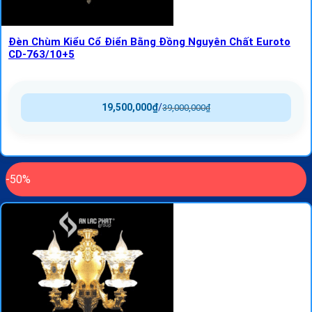
Đèn Chùm Kiểu Cổ Điển Bằng Đồng Nguyên Chất Euroto
CD-763/10+5
19,500,000
₫
/
39,000,000
₫
-50%