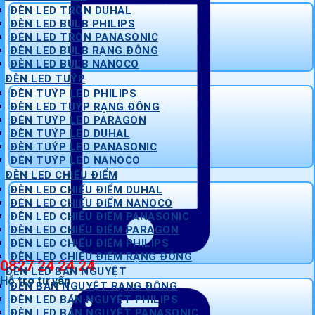
ĐÈN LED TRÒN DUHAL
ĐÈN LED BULB PHILIPS
ĐÈN LED TRÒN PANASONIC
ĐÈN LED BULB RẠNG ĐÔNG
ĐÈN LED BULB NANOCO
ĐÈN LED TUÝP
ĐÈN TUÝP LED PHILIPS
ĐÈN LED TUÝP RẠNG ĐÔNG
ĐÈN TUÝP LED PARAGON
ĐÈN TUÝP LED DUHAL
ĐÈN TUÝP LED PANASONIC
ĐÈN TUÝP LED NANOCO
ĐÈN LED CHIẾU ĐIỂM
ĐÈN LED CHIẾU ĐIỂM DUHAL
ĐÈN LED CHIẾU ĐIỂM NANOCO
ĐÈN LED CHIẾU ĐIỂM PANASONIC
ĐÈN LED CHIẾU ĐIỂM PARAGON
ĐÈN LED CHIẾU ĐIỂM PHILIPS
ĐÈN LED CHIẾU ĐIỂM RẠNG ĐÔNG
0827 24 24 24
ĐÈN LED BÁN NGUYỆT
Hỗ trợ tư vấn
ĐÈN BÁN NGUYỆT RẠNG ĐÔNG
ĐÈN LED BÁN NGUYỆT PHILIPS
ĐÈN LED BÁN NGUYỆT PANASONIC