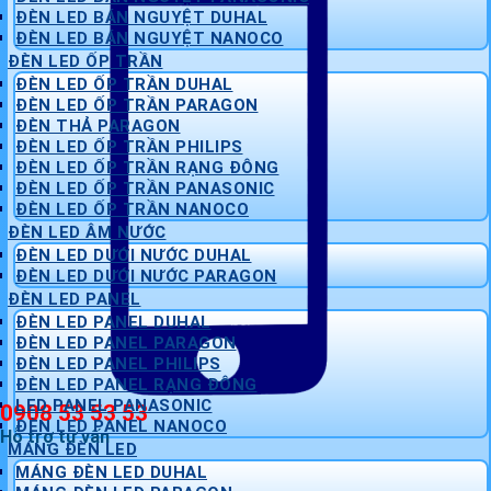
ĐÈN LED BÁN NGUYỆT DUHAL
ĐÈN LED BÁN NGUYỆT NANOCO
ĐÈN LED ỐP TRẦN
ĐÈN LED ỐP TRẦN DUHAL
ĐÈN LED ỐP TRẦN PARAGON
ĐÈN THẢ PARAGON
ĐÈN LED ỐP TRẦN PHILIPS
ĐÈN LED ỐP TRẦN RẠNG ĐÔNG
ĐÈN LED ỐP TRẦN PANASONIC
ĐÈN LED ỐP TRẦN NANOCO
ĐÈN LED ÂM NƯỚC
ĐÈN LED DƯỚI NƯỚC DUHAL
ĐÈN LED DƯỚI NƯỚC PARAGON
ĐÈN LED PANEL
ĐÈN LED PANEL DUHAL
ĐÈN LED PANEL PARAGON
ĐÈN LED PANEL PHILIPS
ĐÈN LED PANEL RẠNG ĐÔNG
LED PANEL PANASONIC
0908 53 53 53
ĐÈN LED PANEL NANOCO
Hỗ trợ tư vấn
MÁNG ĐÈN LED
MÁNG ĐÈN LED DUHAL