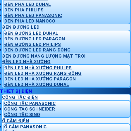
ĐÈN PHA LED DUHAL
ĐÈN PHA PHILIPS
ĐÈN PHA LED PANASONIC
ĐÈN PHA LED NANOCO
ĐÈN ĐƯỜNG LED
ĐÈN ĐƯỜNG LED DUHAL
ĐÈN ĐƯỜNG LED PARAGON
ĐÈN ĐƯỜNG LED PHILIPS
ĐÈN ĐƯỜNG LED RẠNG ĐÔNG
ĐÈN ĐƯỜNG NĂNG LƯỢNG MẶT TRỜI
ĐÈN LED NHÀ XƯỞNG
ĐÈN LED NHÀ XƯỞNG PHILIPS
ĐÈN LED NHÀ XƯỞNG RẠNG ĐÔNG
ĐÈN LED NHÀ XƯỞNG PARAGON
ĐÈN LED NHÀ XƯỞNG DUHAL
THIẾT BỊ ĐIỆN
CÔNG TẮC ĐIỆN
CÔNG TẮC PANASONIC
CÔNG TẮC SCHNEIDER
CÔNG TẮC SINO
Ổ CẮM ĐIỆN
Ổ CẮM PANASONIC