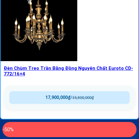
Đèn Chùm Treo Trần Bằng Đồng Nguyên Chất Euroto CD-
772/16+4
17,900,000
₫
/
35,800,000
₫
-50%