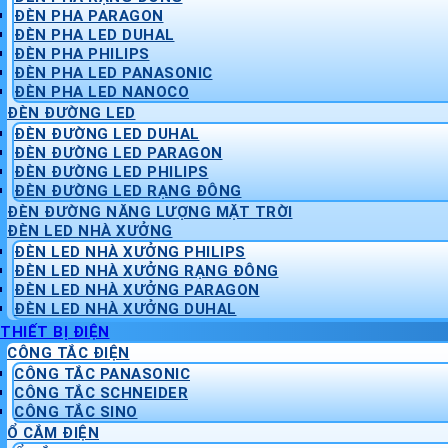
ĐÈN PHA PARAGON
ĐÈN PHA LED DUHAL
ĐÈN PHA PHILIPS
ĐÈN PHA LED PANASONIC
ĐÈN PHA LED NANOCO
ĐÈN ĐƯỜNG LED
ĐÈN ĐƯỜNG LED DUHAL
ĐÈN ĐƯỜNG LED PARAGON
ĐÈN ĐƯỜNG LED PHILIPS
ĐÈN ĐƯỜNG LED RẠNG ĐÔNG
ĐÈN ĐƯỜNG NĂNG LƯỢNG MẶT TRỜI
ĐÈN LED NHÀ XƯỞNG
ĐÈN LED NHÀ XƯỞNG PHILIPS
ĐÈN LED NHÀ XƯỞNG RẠNG ĐÔNG
ĐÈN LED NHÀ XƯỞNG PARAGON
ĐÈN LED NHÀ XƯỞNG DUHAL
THIẾT BỊ ĐIỆN
CÔNG TẮC ĐIỆN
CÔNG TẮC PANASONIC
CÔNG TẮC SCHNEIDER
CÔNG TẮC SINO
Ổ CẮM ĐIỆN