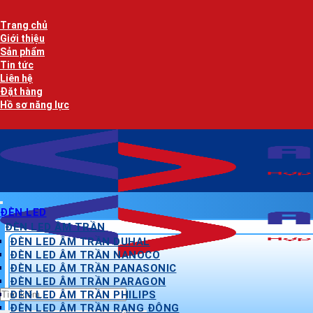
Bỏ
qua
Trang chủ
nội
Giới thiệu
dung
Sản phẩm
Tin tức
Liên hệ
Đặt hàng
Hồ sơ năng lực
ĐÈN LED
ĐÈN LED ÂM TRẦN
ĐÈN LED ÂM TRẦN DUHAL
ĐÈN LED ÂM TRẦN NANOCO
ĐÈN LED ÂM TRẦN PANASONIC
ĐÈN LED ÂM TRẦN PARAGON
Tìm
ĐÈN LED ÂM TRẦN PHILIPS
kiếm:
ĐÈN LED ÂM TRẦN RẠNG ĐÔNG