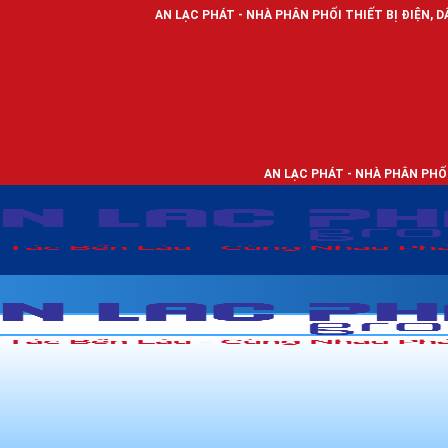
AN LẠC PHÁT - NHÀ PHÂN PHỐI THIẾT BỊ ĐIỆN, DÂY ĐIỆN VÀ ĐÈN
AN LẠC PHÁT - NHÀ PHÂN PHỐI THIẾT BỊ ĐIỆN,