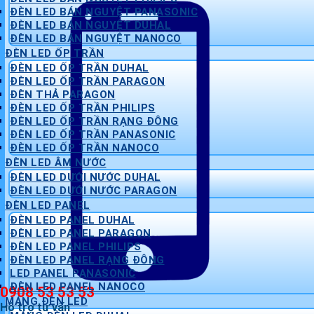
ĐÈN LED BÁN NGUYỆT PANASONIC
ĐÈN LED BÁN NGUYỆT DUHAL
ĐÈN LED BÁN NGUYỆT NANOCO
ĐÈN LED ỐP TRẦN
ĐÈN LED ỐP TRẦN DUHAL
ĐÈN LED ỐP TRẦN PARAGON
ĐÈN THẢ PARAGON
ĐÈN LED ỐP TRẦN PHILIPS
ĐÈN LED ỐP TRẦN RẠNG ĐÔNG
ĐÈN LED ỐP TRẦN PANASONIC
ĐÈN LED ỐP TRẦN NANOCO
ĐÈN LED ÂM NƯỚC
ĐÈN LED DƯỚI NƯỚC DUHAL
ĐÈN LED DƯỚI NƯỚC PARAGON
ĐÈN LED PANEL
ĐÈN LED PANEL DUHAL
ĐÈN LED PANEL PARAGON
ĐÈN LED PANEL PHILIPS
ĐÈN LED PANEL RẠNG ĐÔNG
LED PANEL PANASONIC
ĐÈN LED PANEL NANOCO
0908 53 53 53
MÁNG ĐÈN LED
Hỗ trợ tư vấn