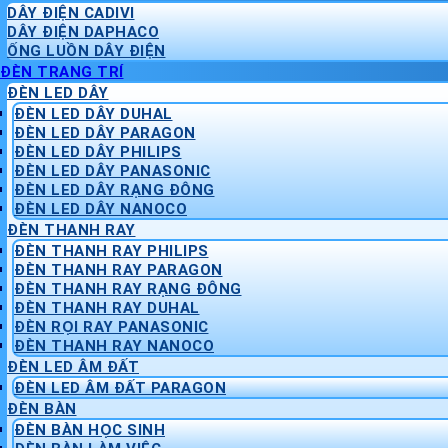
DÂY ĐIỆN CADIVI
DÂY ĐIỆN DAPHACO
ỐNG LUỒN DÂY ĐIỆN
ĐÈN TRANG TRÍ
ĐÈN LED DÂY
ĐÈN LED DÂY DUHAL
ĐÈN LED DÂY PARAGON
ĐÈN LED DÂY PHILIPS
ĐÈN LED DÂY PANASONIC
ĐÈN LED DÂY RẠNG ĐÔNG
ĐÈN LED DÂY NANOCO
ĐÈN THANH RAY
ĐÈN THANH RAY PHILIPS
ĐÈN THANH RAY PARAGON
ĐÈN THANH RAY RẠNG ĐÔNG
ĐÈN THANH RAY DUHAL
ĐÈN RỌI RAY PANASONIC
ĐÈN THANH RAY NANOCO
ĐÈN LED ÂM ĐẤT
ĐÈN LED ÂM ĐẤT PARAGON
ĐÈN BÀN
ĐÈN BÀN HỌC SINH