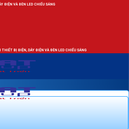
 LED CHIẾU SÁNG
 DÂY ĐIỆN VÀ ĐÈN LED CHIẾU SÁNG