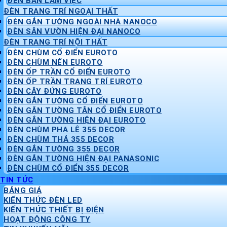
ĐÈN BÀN LÀM VIỆC
ĐÈN TRANG TRÍ NGOẠI THẤT
ĐÈN GẮN TƯỜNG NGOÀI NHÀ NANOCO
ĐÈN SÂN VƯỜN HIỆN ĐẠI NANOCO
ĐÈN TRANG TRÍ NỘI THẤT
ĐÈN CHÙM CỔ ĐIỂN EUROTO
ĐÈN CHÙM NẾN EUROTO
ĐÈN ỐP TRẦN CỔ ĐIỂN EUROTO
ĐÈN ỐP TRẦN TRANG TRÍ EUROTO
ĐÈN CÂY ĐỨNG EUROTO
ĐÈN GẮN TƯỜNG CỔ ĐIỂN EUROTO
ĐÈN GẮN TƯỜNG TÂN CỔ ĐIỂN EUROTO
ĐÈN GẮN TƯỜNG HIỆN ĐẠI EUROTO
ĐÈN CHÙM PHA LÊ 355 DECOR
ĐÈN CHÙM THẢ 355 DECOR
ĐÈN GẮN TƯỜNG 355 DECOR
ĐÈN GẮN TƯỜNG HIỆN ĐẠI PANASONIC
ĐÈN CHÙM CỔ ĐIỂN 355 DECOR
TIN TỨC
BẢNG GIÁ
KIẾN THỨC ĐÈN LED
KIẾN THỨC THIẾT BỊ ĐIỆN
HOẠT ĐỘNG CÔNG TY