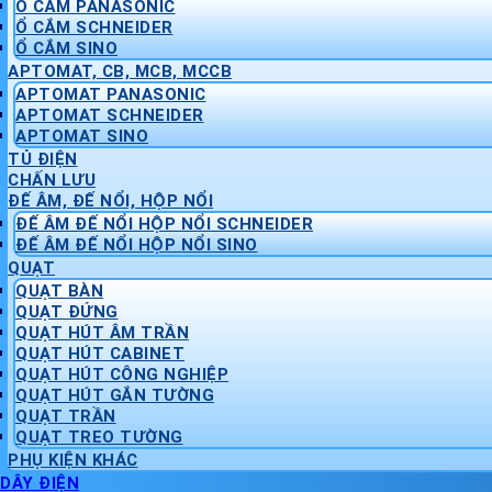
Ổ CẮM PANASONIC
Ổ CẮM SCHNEIDER
Ổ CẮM SINO
APTOMAT, CB, MCB, MCCB
APTOMAT PANASONIC
APTOMAT SCHNEIDER
APTOMAT SINO
TỦ ĐIỆN
CHẤN LƯU
ĐẾ ÂM, ĐẾ NỔI, HỘP NỔI
ĐẾ ÂM ĐẾ NỔI HỘP NỔI SCHNEIDER
ĐẾ ÂM ĐẾ NỔI HỘP NỔI SINO
QUẠT
QUẠT BÀN
QUẠT ĐỨNG
QUẠT HÚT ÂM TRẦN
QUẠT HÚT CABINET
QUẠT HÚT CÔNG NGHIỆP
QUẠT HÚT GẮN TƯỜNG
QUẠT TRẦN
QUẠT TREO TƯỜNG
PHỤ KIỆN KHÁC
DÂY ĐIỆN