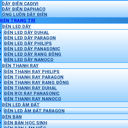
DÂY ĐIỆN CADIVI
DÂY ĐIỆN DAPHACO
ỐNG LUỒN DÂY ĐIỆN
ĐÈN TRANG TRÍ
ĐÈN LED DÂY
ĐÈN LED DÂY DUHAL
ĐÈN LED DÂY PARAGON
ĐÈN LED DÂY PHILIPS
ĐÈN LED DÂY PANASONIC
ĐÈN LED DÂY RẠNG ĐÔNG
ĐÈN LED DÂY NANOCO
ĐÈN THANH RAY
ĐÈN THANH RAY PHILIPS
ĐÈN THANH RAY PARAGON
ĐÈN THANH RAY RẠNG ĐÔNG
ĐÈN THANH RAY DUHAL
ĐÈN RỌI RAY PANASONIC
ĐÈN THANH RAY NANOCO
ĐÈN LED ÂM ĐẤT
ĐÈN LED ÂM ĐẤT PARAGON
ĐÈN BÀN
ĐÈN BÀN HỌC SINH