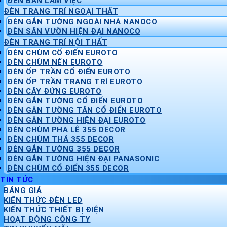
ĐÈN BÀN LÀM VIỆC
ĐÈN TRANG TRÍ NGOẠI THẤT
ĐÈN GẮN TƯỜNG NGOÀI NHÀ NANOCO
ĐÈN SÂN VƯỜN HIỆN ĐẠI NANOCO
ĐÈN TRANG TRÍ NỘI THẤT
ĐÈN CHÙM CỔ ĐIỂN EUROTO
ĐÈN CHÙM NẾN EUROTO
ĐÈN ỐP TRẦN CỔ ĐIỂN EUROTO
ĐÈN ỐP TRẦN TRANG TRÍ EUROTO
ĐÈN CÂY ĐỨNG EUROTO
ĐÈN GẮN TƯỜNG CỔ ĐIỂN EUROTO
ĐÈN GẮN TƯỜNG TÂN CỔ ĐIỂN EUROTO
ĐÈN GẮN TƯỜNG HIỆN ĐẠI EUROTO
ĐÈN CHÙM PHA LÊ 355 DECOR
ĐÈN CHÙM THẢ 355 DECOR
ĐÈN GẮN TƯỜNG 355 DECOR
ĐÈN GẮN TƯỜNG HIỆN ĐẠI PANASONIC
ĐÈN CHÙM CỔ ĐIỂN 355 DECOR
TIN TỨC
BẢNG GIÁ
KIẾN THỨC ĐÈN LED
KIẾN THỨC THIẾT BỊ ĐIỆN
HOẠT ĐỘNG CÔNG TY