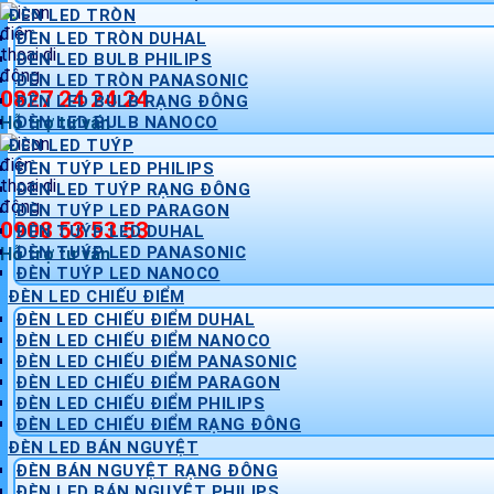
ĐÈN LED TRÒN
ĐÈN LED TRÒN DUHAL
ĐÈN LED BULB PHILIPS
ĐÈN LED TRÒN PANASONIC
0827 24 24 24
ĐÈN LED BULB RẠNG ĐÔNG
Hỗ trợ tư vấn
ĐÈN LED BULB NANOCO
ĐÈN LED TUÝP
ĐÈN TUÝP LED PHILIPS
ĐÈN LED TUÝP RẠNG ĐÔNG
ĐÈN TUÝP LED PARAGON
0908 53 53 53
ĐÈN TUÝP LED DUHAL
ĐÈN TUÝP LED PANASONIC
Hỗ trợ tư vấn
ĐÈN TUÝP LED NANOCO
ĐÈN LED CHIẾU ĐIỂM
ĐÈN LED CHIẾU ĐIỂM DUHAL
ĐÈN LED CHIẾU ĐIỂM NANOCO
ĐÈN LED CHIẾU ĐIỂM PANASONIC
ĐÈN LED CHIẾU ĐIỂM PARAGON
ĐÈN LED CHIẾU ĐIỂM PHILIPS
ĐÈN LED CHIẾU ĐIỂM RẠNG ĐÔNG
ĐÈN LED BÁN NGUYỆT
ĐÈN BÁN NGUYỆT RẠNG ĐÔNG
ĐÈN LED BÁN NGUYỆT PHILIPS