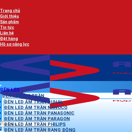
Bỏ
qua
Trang chủ
nội
Giới thiệu
dung
Sản phẩm
Tin tức
Liên hệ
Đặt hàng
Hồ sơ năng lực
ĐÈN LED
ĐÈN LED ÂM TRẦN
ĐÈN LED ÂM TRẦN DUHAL
ĐÈN LED ÂM TRẦN NANOCO
ĐÈN LED ÂM TRẦN PANASONIC
ĐÈN LED ÂM TRẦN PARAGON
Tìm
ĐÈN LED ÂM TRẦN PHILIPS
kiếm:
ĐÈN LED ÂM TRẦN RẠNG ĐÔNG