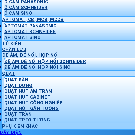
Ổ CẮM PANASONIC
Ổ CẮM SCHNEIDER
Ổ CẮM SINO
APTOMAT, CB, MCB, MCCB
APTOMAT PANASONIC
APTOMAT SCHNEIDER
APTOMAT SINO
TỦ ĐIỆN
CHẤN LƯU
ĐẾ ÂM, ĐẾ NỔI, HỘP NỔI
ĐẾ ÂM ĐẾ NỔI HỘP NỔI SCHNEIDER
ĐẾ ÂM ĐẾ NỔI HỘP NỔI SINO
QUẠT
QUẠT BÀN
QUẠT ĐỨNG
QUẠT HÚT ÂM TRẦN
QUẠT HÚT CABINET
QUẠT HÚT CÔNG NGHIỆP
QUẠT HÚT GẮN TƯỜNG
QUẠT TRẦN
QUẠT TREO TƯỜNG
PHỤ KIỆN KHÁC
DÂY ĐIỆN