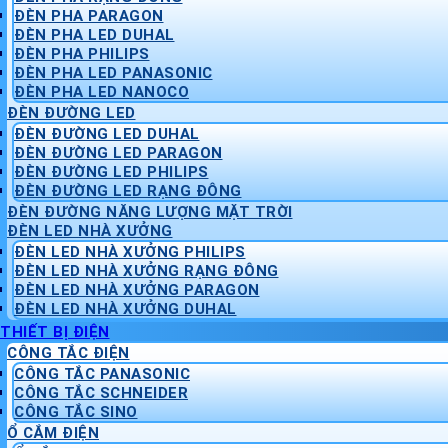
ĐÈN PHA PARAGON
ĐÈN PHA LED DUHAL
ĐÈN PHA PHILIPS
ĐÈN PHA LED PANASONIC
ĐÈN PHA LED NANOCO
ĐÈN ĐƯỜNG LED
ĐÈN ĐƯỜNG LED DUHAL
ĐÈN ĐƯỜNG LED PARAGON
ĐÈN ĐƯỜNG LED PHILIPS
ĐÈN ĐƯỜNG LED RẠNG ĐÔNG
ĐÈN ĐƯỜNG NĂNG LƯỢNG MẶT TRỜI
ĐÈN LED NHÀ XƯỞNG
ĐÈN LED NHÀ XƯỞNG PHILIPS
ĐÈN LED NHÀ XƯỞNG RẠNG ĐÔNG
ĐÈN LED NHÀ XƯỞNG PARAGON
ĐÈN LED NHÀ XƯỞNG DUHAL
THIẾT BỊ ĐIỆN
CÔNG TẮC ĐIỆN
CÔNG TẮC PANASONIC
CÔNG TẮC SCHNEIDER
CÔNG TẮC SINO
Ổ CẮM ĐIỆN