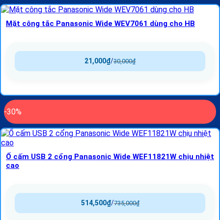
Mặt công tắc Panasonic Wide WEV7061 dùng cho HB
21,000
₫
/
30,000
₫
-30%
Ổ cấm USB 2 cổng Panasonic Wide WEF11821W chịu nhiệt
cao
514,500
₫
/
735,000
₫