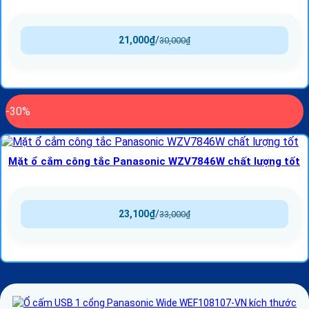
21,000
₫
/
30,000
₫
-30%
Mặt ổ cắm công tắc Panasonic WZV7846W chất lượng tốt
23,100
₫
/
33,000
₫