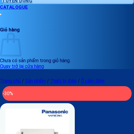
TUYỂN DỤNG
CATALOGUE
Giỏ hàng
Chưa có sản phẩm trong giỏ hàng.
Quay trở lại cửa hàng
Trang chủ
/
Sản phẩm
/
Thiết bị điện
/
Ổ cắm điện
-30%