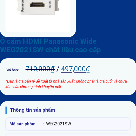
Ổ cấm HDMI Panasonic Wide
WEG2021SW chất liệu cao cấp
710,000
₫
/
497,000
₫
Giá bán:
*Đây là giá bán lẻ đề xuất từ nhà sản xuất, không phải là giá cuối và chưa
kèm các chương trình khuyến mãi
Thông tin sản phẩm
Mã sản phẩm
:
WEG2021SW