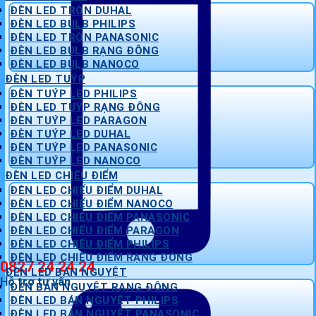
ĐÈN LED TRÒN DUHAL
ĐÈN LED BULB PHILIPS
ĐÈN LED TRÒN PANASONIC
ĐÈN LED BULB RẠNG ĐÔNG
ĐÈN LED BULB NANOCO
ĐÈN LED TUÝP
ĐÈN TUÝP LED PHILIPS
ĐÈN LED TUÝP RẠNG ĐÔNG
ĐÈN TUÝP LED PARAGON
ĐÈN TUÝP LED DUHAL
ĐÈN TUÝP LED PANASONIC
ĐÈN TUÝP LED NANOCO
ĐÈN LED CHIẾU ĐIỂM
ĐÈN LED CHIẾU ĐIỂM DUHAL
ĐÈN LED CHIẾU ĐIỂM NANOCO
ĐÈN LED CHIẾU ĐIỂM PANASONIC
ĐÈN LED CHIẾU ĐIỂM PARAGON
ĐÈN LED CHIẾU ĐIỂM PHILIPS
ĐÈN LED CHIẾU ĐIỂM RẠNG ĐÔNG
0827 24 24 24
ĐÈN LED BÁN NGUYỆT
Hỗ trợ tư vấn
ĐÈN BÁN NGUYỆT RẠNG ĐÔNG
ĐÈN LED BÁN NGUYỆT PHILIPS
ĐÈN LED BÁN NGUYỆT PANASONIC