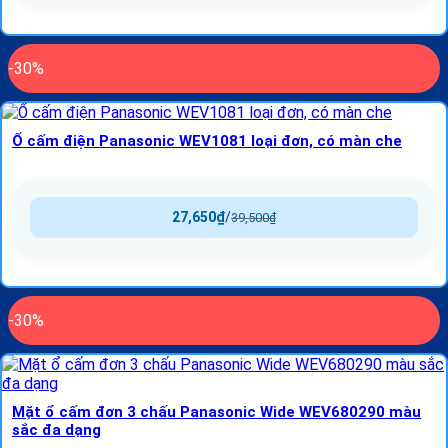
-30%
Ổ cấm điện Panasonic WEV1081 loại đơn, có màn che
27,650
₫
/
39,500
₫
-30%
Mặt ổ cấm đơn 3 chấu Panasonic Wide WEV680290 màu
sắc đa dạng