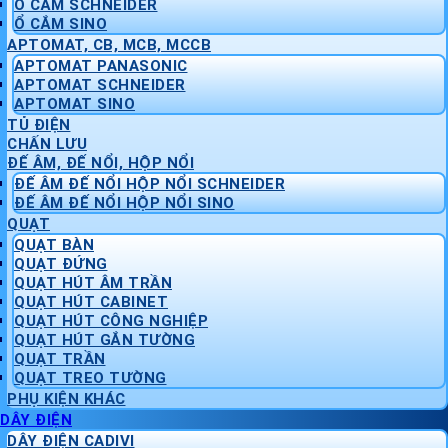
Ổ CẮM SCHNEIDER
Ổ CẮM SINO
APTOMAT, CB, MCB, MCCB
APTOMAT PANASONIC
APTOMAT SCHNEIDER
APTOMAT SINO
TỦ ĐIỆN
CHẤN LƯU
ĐẾ ÂM, ĐẾ NỔI, HỘP NỔI
ĐẾ ÂM ĐẾ NỔI HỘP NỔI SCHNEIDER
ĐẾ ÂM ĐẾ NỔI HỘP NỔI SINO
QUẠT
QUẠT BÀN
QUẠT ĐỨNG
QUẠT HÚT ÂM TRẦN
QUẠT HÚT CABINET
QUẠT HÚT CÔNG NGHIỆP
QUẠT HÚT GẮN TƯỜNG
QUẠT TRẦN
QUẠT TREO TƯỜNG
PHỤ KIỆN KHÁC
DÂY ĐIỆN
DÂY ĐIỆN CADIVI