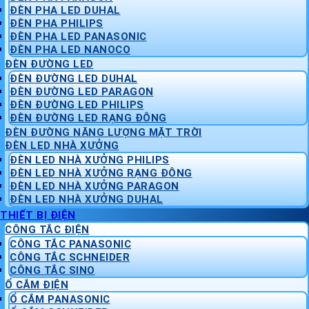
ĐÈN PHA LED DUHAL
ĐÈN PHA PHILIPS
ĐÈN PHA LED PANASONIC
ĐÈN PHA LED NANOCO
ĐÈN ĐƯỜNG LED
ĐÈN ĐƯỜNG LED DUHAL
ĐÈN ĐƯỜNG LED PARAGON
ĐÈN ĐƯỜNG LED PHILIPS
ĐÈN ĐƯỜNG LED RẠNG ĐÔNG
ĐÈN ĐƯỜNG NĂNG LƯỢNG MẶT TRỜI
ĐÈN LED NHÀ XƯỞNG
ĐÈN LED NHÀ XƯỞNG PHILIPS
ĐÈN LED NHÀ XƯỞNG RẠNG ĐÔNG
ĐÈN LED NHÀ XƯỞNG PARAGON
ĐÈN LED NHÀ XƯỞNG DUHAL
THIẾT BỊ ĐIỆN
CÔNG TẮC ĐIỆN
CÔNG TẮC PANASONIC
CÔNG TẮC SCHNEIDER
CÔNG TẮC SINO
Ổ CẮM ĐIỆN
Ổ CẮM PANASONIC