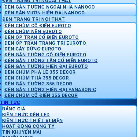
ĐÈN TRANG TRÍ NGOẠI THẤT
ĐÈN GẮN TƯỜNG NGOÀI NHÀ NANOCO
ĐÈN SÂN VƯỜN HIỆN ĐẠI NANOCO
ĐÈN TRANG TRÍ NỘI THẤT
ĐÈN CHÙM CỔ ĐIỂN EUROTO
ĐÈN CHÙM NẾN EUROTO
ĐÈN ỐP TRẦN CỔ ĐIỂN EUROTO
ĐÈN ỐP TRẦN TRANG TRÍ EUROTO
ĐÈN CÂY ĐỨNG EUROTO
ĐÈN GẮN TƯỜNG CỔ ĐIỂN EUROTO
ĐÈN GẮN TƯỜNG TÂN CỔ ĐIỂN EUROTO
ĐÈN GẮN TƯỜNG HIỆN ĐẠI EUROTO
ĐÈN CHÙM PHA LÊ 355 DECOR
ĐÈN CHÙM THẢ 355 DECOR
ĐÈN GẮN TƯỜNG 355 DECOR
ĐÈN GẮN TƯỜNG HIỆN ĐẠI PANASONIC
ĐÈN CHÙM CỔ ĐIỂN 355 DECOR
TIN TỨC
BẢNG GIÁ
KIẾN THỨC ĐÈN LED
KIẾN THỨC THIẾT BỊ ĐIỆN
HOẠT ĐỘNG CÔNG TY
TIN KHUYẾN MÃI