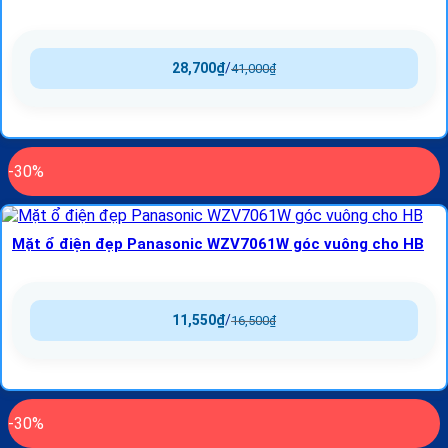
28,700
₫
/
41,000
₫
-30%
Mặt ổ điện đẹp Panasonic WZV7061W góc vuông cho HB
11,550
₫
/
16,500
₫
-30%