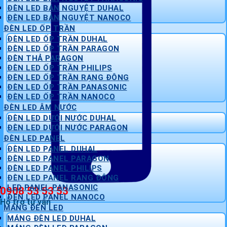
ĐÈN LED BÁN NGUYỆT DUHAL
ĐÈN LED BÁN NGUYỆT NANOCO
ĐÈN LED ỐP TRẦN
ĐÈN LED ỐP TRẦN DUHAL
ĐÈN LED ỐP TRẦN PARAGON
ĐÈN THẢ PARAGON
ĐÈN LED ỐP TRẦN PHILIPS
ĐÈN LED ỐP TRẦN RẠNG ĐÔNG
ĐÈN LED ỐP TRẦN PANASONIC
ĐÈN LED ỐP TRẦN NANOCO
ĐÈN LED ÂM NƯỚC
ĐÈN LED DƯỚI NƯỚC DUHAL
ĐÈN LED DƯỚI NƯỚC PARAGON
ĐÈN LED PANEL
ĐÈN LED PANEL DUHAL
ĐÈN LED PANEL PARAGON
ĐÈN LED PANEL PHILIPS
ĐÈN LED PANEL RẠNG ĐÔNG
LED PANEL PANASONIC
0908 53 53 53
ĐÈN LED PANEL NANOCO
Hỗ trợ tư vấn
MÁNG ĐÈN LED
MÁNG ĐÈN LED DUHAL