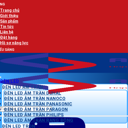
Bỏ
AN LẠC PHÁT
qua
Trang chủ
nội
Giới thiệu
dung
Sản phẩm
Tin tức
Liên hệ
Đặt hàng
Hồ sơ năng lực
AN LẠC 
ĐÈN LED
ĐÈN LED ÂM TRẦN
ĐÈN LED ÂM TRẦN DUHAL
ĐÈN LED ÂM TRẦN NANOCO
ĐÈN LED ÂM TRẦN PANASONIC
Tìm
ĐÈN LED ÂM TRẦN PARAGON
kiếm:
ĐÈN LED ÂM TRẦN PHILIPS
ĐÈN LED ÂM TRẦN RẠNG ĐÔNG
ĐÈN LED TRÒN