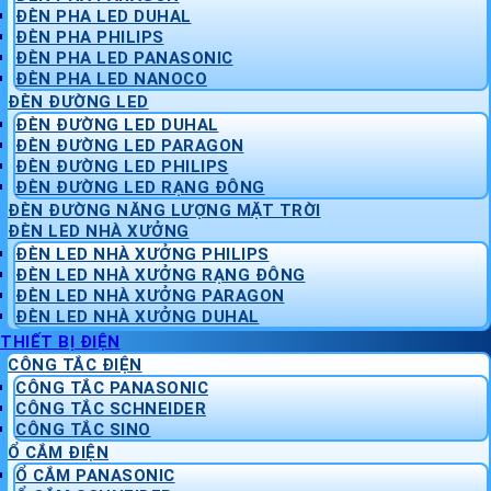
ĐÈN PHA LED DUHAL
ĐÈN PHA PHILIPS
ĐÈN PHA LED PANASONIC
ĐÈN PHA LED NANOCO
ĐÈN ĐƯỜNG LED
ĐÈN ĐƯỜNG LED DUHAL
ĐÈN ĐƯỜNG LED PARAGON
ĐÈN ĐƯỜNG LED PHILIPS
ĐÈN ĐƯỜNG LED RẠNG ĐÔNG
ĐÈN ĐƯỜNG NĂNG LƯỢNG MẶT TRỜI
ĐÈN LED NHÀ XƯỞNG
ĐÈN LED NHÀ XƯỞNG PHILIPS
ĐÈN LED NHÀ XƯỞNG RẠNG ĐÔNG
ĐÈN LED NHÀ XƯỞNG PARAGON
ĐÈN LED NHÀ XƯỞNG DUHAL
THIẾT BỊ ĐIỆN
CÔNG TẮC ĐIỆN
CÔNG TẮC PANASONIC
CÔNG TẮC SCHNEIDER
CÔNG TẮC SINO
Ổ CẮM ĐIỆN
Ổ CẮM PANASONIC