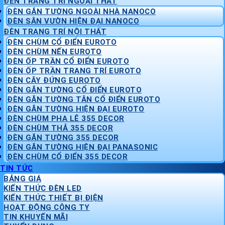
ĐÈN TRANG TRÍ NGOẠI THẤT
ĐÈN GẮN TƯỜNG NGOÀI NHÀ NANOCO
ĐÈN SÂN VƯỜN HIỆN ĐẠI NANOCO
ĐÈN TRANG TRÍ NỘI THẤT
ĐÈN CHÙM CỔ ĐIỂN EUROTO
ĐÈN CHÙM NẾN EUROTO
ĐÈN ỐP TRẦN CỔ ĐIỂN EUROTO
ĐÈN ỐP TRẦN TRANG TRÍ EUROTO
ĐÈN CÂY ĐỨNG EUROTO
ĐÈN GẮN TƯỜNG CỔ ĐIỂN EUROTO
ĐÈN GẮN TƯỜNG TÂN CỔ ĐIỂN EUROTO
ĐÈN GẮN TƯỜNG HIỆN ĐẠI EUROTO
ĐÈN CHÙM PHA LÊ 355 DECOR
ĐÈN CHÙM THẢ 355 DECOR
ĐÈN GẮN TƯỜNG 355 DECOR
ĐÈN GẮN TƯỜNG HIỆN ĐẠI PANASONIC
ĐÈN CHÙM CỔ ĐIỂN 355 DECOR
TIN TỨC
BẢNG GIÁ
KIẾN THỨC ĐÈN LED
KIẾN THỨC THIẾT BỊ ĐIỆN
HOẠT ĐỘNG CÔNG TY
TIN KHUYẾN MÃI