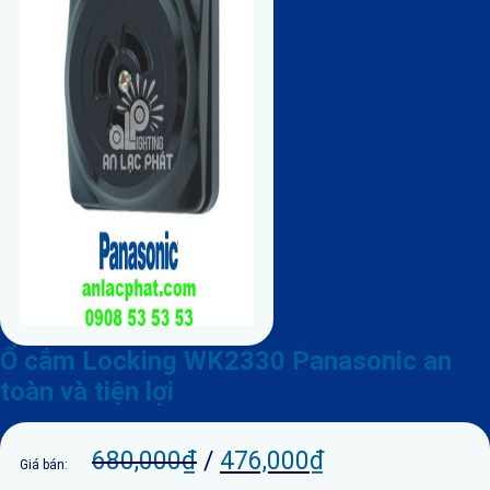
Ổ cắm Locking WK2330 Panasonic an
toàn và tiện lợi
680,000
₫
/
476,000
₫
Giá bán: