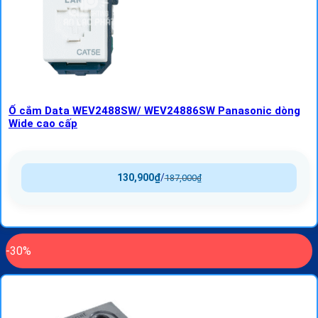
Ổ cắm Data WEV2488SW/ WEV24886SW Panasonic dòng
Wide cao cấp
130,900
₫
/
187,000
₫
-30%