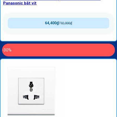
Panasonic bắt vít
64,400
₫
/
92,000
₫
-30%