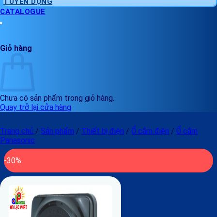
TUYỂN DỤNG
CATALOGUE
Giỏ hàng
Chưa có sản phẩm trong giỏ hàng.
Quay trở lại cửa hàng
Trang chủ
/
Sản phẩm
/
Thiết bị điện
/
Ổ cắm điện
/
Ổ cắm
Panasonic
-30%