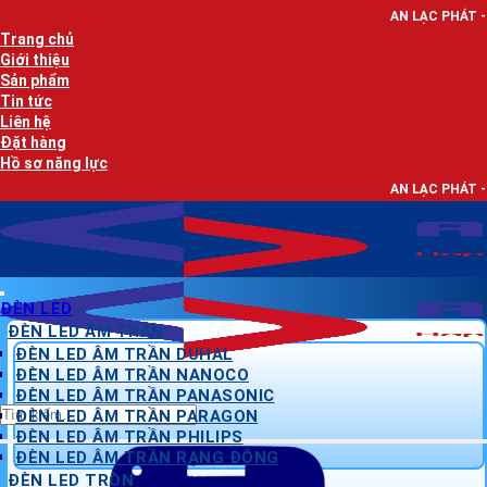
Bỏ
AN LẠC PHÁT - NHÀ PHÂN PHỐI T
qua
Trang chủ
nội
Giới thiệu
dung
Sản phẩm
Tin tức
Liên hệ
Đặt hàng
Hồ sơ năng lực
AN LẠC PHÁT - NHÀ PHÂN PHỐI T
ĐÈN LED
ĐÈN LED ÂM TRẦN
ĐÈN LED ÂM TRẦN DUHAL
ĐÈN LED ÂM TRẦN NANOCO
ĐÈN LED ÂM TRẦN PANASONIC
Tìm
ĐÈN LED ÂM TRẦN PARAGON
kiếm:
ĐÈN LED ÂM TRẦN PHILIPS
ĐÈN LED ÂM TRẦN RẠNG ĐÔNG
ĐÈN LED TRÒN