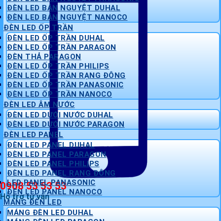
ĐÈN LED BÁN NGUYỆT DUHAL
ĐÈN LED BÁN NGUYỆT NANOCO
ĐÈN LED ỐP TRẦN
ĐÈN LED ỐP TRẦN DUHAL
ĐÈN LED ỐP TRẦN PARAGON
ĐÈN THẢ PARAGON
ĐÈN LED ỐP TRẦN PHILIPS
ĐÈN LED ỐP TRẦN RẠNG ĐÔNG
ĐÈN LED ỐP TRẦN PANASONIC
ĐÈN LED ỐP TRẦN NANOCO
ĐÈN LED ÂM NƯỚC
ĐÈN LED DƯỚI NƯỚC DUHAL
ĐÈN LED DƯỚI NƯỚC PARAGON
ĐÈN LED PANEL
ĐÈN LED PANEL DUHAL
ĐÈN LED PANEL PARAGON
ĐÈN LED PANEL PHILIPS
ĐÈN LED PANEL RẠNG ĐÔNG
LED PANEL PANASONIC
0908 53 53 53
ĐÈN LED PANEL NANOCO
Hỗ trợ tư vấn
MÁNG ĐÈN LED
MÁNG ĐÈN LED DUHAL