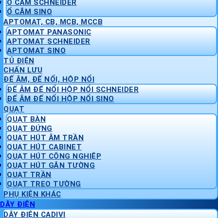
Ổ CẮM SCHNEIDER
Ổ CẮM SINO
APTOMAT, CB, MCB, MCCB
APTOMAT PANASONIC
APTOMAT SCHNEIDER
APTOMAT SINO
TỦ ĐIỆN
CHẤN LƯU
ĐẾ ÂM, ĐẾ NỔI, HỘP NỔI
ĐẾ ÂM ĐẾ NỔI HỘP NỔI SCHNEIDER
ĐẾ ÂM ĐẾ NỔI HỘP NỔI SINO
QUẠT
QUẠT BÀN
QUẠT ĐỨNG
QUẠT HÚT ÂM TRẦN
QUẠT HÚT CABINET
QUẠT HÚT CÔNG NGHIỆP
QUẠT HÚT GẮN TƯỜNG
QUẠT TRẦN
QUẠT TREO TƯỜNG
PHỤ KIỆN KHÁC
DÂY ĐIỆN
DÂY ĐIỆN CADIVI