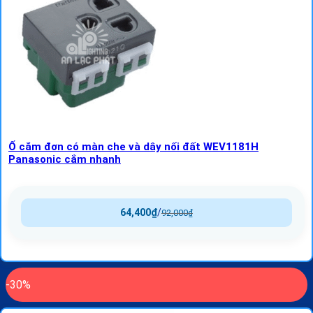
Ổ cắm đơn có màn che và dây nối đất WEV1181H
Panasonic cắm nhanh
64,400
₫
/
92,000
₫
-30%