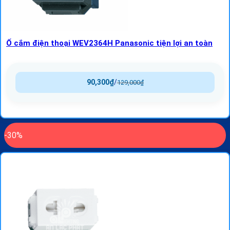
Ổ cắm điện thoại WEV2364H Panasonic tiện lợi an toàn
90,300
₫
/
129,000
₫
-30%