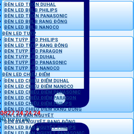
ĐÈN LED TRÒN DUHAL
ĐÈN LED BULB PHILIPS
ĐÈN LED TRÒN PANASONIC
ĐÈN LED BULB RẠNG ĐÔNG
ĐÈN LED BULB NANOCO
ĐÈN LED TUÝP
ĐÈN TUÝP LED PHILIPS
ĐÈN LED TUÝP RẠNG ĐÔNG
ĐÈN TUÝP LED PARAGON
ĐÈN TUÝP LED DUHAL
ĐÈN TUÝP LED PANASONIC
ĐÈN TUÝP LED NANOCO
ĐÈN LED CHIẾU ĐIỂM
ĐÈN LED CHIẾU ĐIỂM DUHAL
ĐÈN LED CHIẾU ĐIỂM NANOCO
ĐÈN LED CHIẾU ĐIỂM PANASONIC
ĐÈN LED CHIẾU ĐIỂM PARAGON
ĐÈN LED CHIẾU ĐIỂM PHILIPS
ĐÈN LED CHIẾU ĐIỂM RẠNG ĐÔNG
0827 24 24 24
ĐÈN LED BÁN NGUYỆT
Hỗ trợ tư vấn
ĐÈN BÁN NGUYỆT RẠNG ĐÔNG
ĐÈN LED BÁN NGUYỆT PHILIPS
ĐÈN LED BÁN NGUYỆT PANASONIC