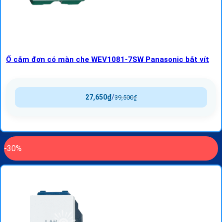
Ổ cắm đơn có màn che WEV1081-7SW Panasonic bắt vít
27,650
₫
/
39,500
₫
-30%