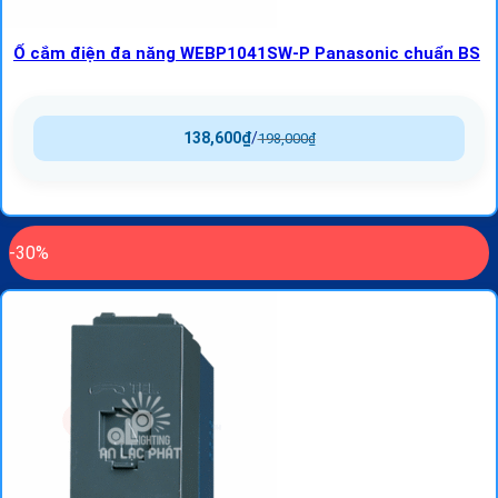
Ổ cắm điện đa năng WEBP1041SW-P Panasonic chuẩn BS
138,600
₫
/
198,000
₫
-30%