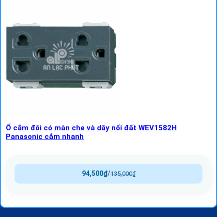
Ổ cắm đôi có màn che và dây nối đất WEV1582H
Panasonic cắm nhanh
94,500
₫
/
135,000
₫