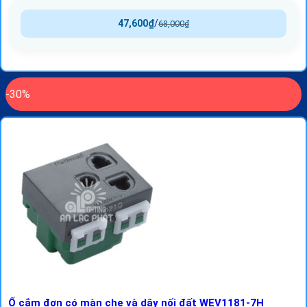
47,600
₫
/
68,000
₫
-30%
Ổ cắm đơn có màn che và dây nối đất WEV1181-7H