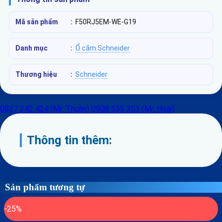
Mã sản phẩm
:
F50RJ5EM-WE-G19
Danh mục
:
Ổ cắm Schneider
Thương hiệu
:
Schneider
0827 242 424 (Mr. Thuận)
0908 535 353 (Mr. Hoài)
Thông tin thêm:
Sản phẩm tương tự
-25%