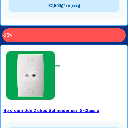
82,500
₫
/
110,000
₫
-25%
Bộ ổ cắm đơn 2 chấu Schneider seri S-Classic