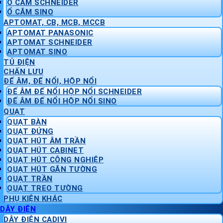
Ổ CẮM SCHNEIDER
Ổ CẮM SINO
APTOMAT, CB, MCB, MCCB
APTOMAT PANASONIC
APTOMAT SCHNEIDER
APTOMAT SINO
TỦ ĐIỆN
CHẤN LƯU
ĐẾ ÂM, ĐẾ NỔI, HỘP NỔI
ĐẾ ÂM ĐẾ NỔI HỘP NỔI SCHNEIDER
ĐẾ ÂM ĐẾ NỔI HỘP NỔI SINO
QUẠT
QUẠT BÀN
QUẠT ĐỨNG
QUẠT HÚT ÂM TRẦN
QUẠT HÚT CABINET
QUẠT HÚT CÔNG NGHIỆP
QUẠT HÚT GẮN TƯỜNG
QUẠT TRẦN
QUẠT TREO TƯỜNG
PHỤ KIỆN KHÁC
DÂY ĐIỆN
DÂY ĐIỆN CADIVI