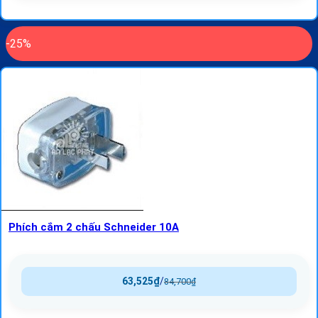
-25%
Phích cắm 2 chấu Schneider 10A
63,525
₫
/
84,700
₫