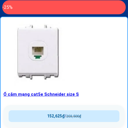
-25%
Ổ cắm mạng cat5e Schneider size S
152,625
₫
/
203,500
₫