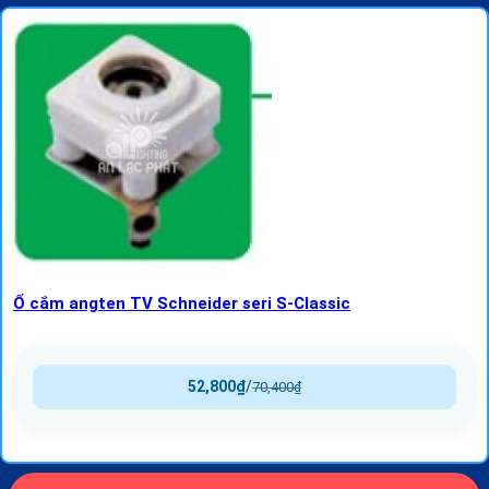
Ổ cắm angten TV Schneider seri S-Classic
52,800
₫
/
70,400
₫