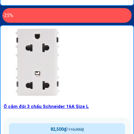
-25%
Ổ cắm đôi 3 chấu Schneider 16A Size L
82,500
₫
/
110,000
₫