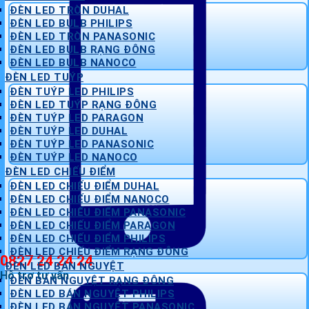
ĐÈN LED TRÒN DUHAL
ĐÈN LED BULB PHILIPS
ĐÈN LED TRÒN PANASONIC
ĐÈN LED BULB RẠNG ĐÔNG
ĐÈN LED BULB NANOCO
ĐÈN LED TUÝP
ĐÈN TUÝP LED PHILIPS
ĐÈN LED TUÝP RẠNG ĐÔNG
ĐÈN TUÝP LED PARAGON
ĐÈN TUÝP LED DUHAL
ĐÈN TUÝP LED PANASONIC
ĐÈN TUÝP LED NANOCO
ĐÈN LED CHIẾU ĐIỂM
ĐÈN LED CHIẾU ĐIỂM DUHAL
ĐÈN LED CHIẾU ĐIỂM NANOCO
ĐÈN LED CHIẾU ĐIỂM PANASONIC
ĐÈN LED CHIẾU ĐIỂM PARAGON
ĐÈN LED CHIẾU ĐIỂM PHILIPS
ĐÈN LED CHIẾU ĐIỂM RẠNG ĐÔNG
0827 24 24 24
ĐÈN LED BÁN NGUYỆT
Hỗ trợ tư vấn
ĐÈN BÁN NGUYỆT RẠNG ĐÔNG
ĐÈN LED BÁN NGUYỆT PHILIPS
ĐÈN LED BÁN NGUYỆT PANASONIC