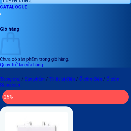
TUYỂN DỤNG
CATALOGUE
Giỏ hàng
Chưa có sản phẩm trong giỏ hàng.
Quay trở lại cửa hàng
Trang chủ
/
Sản phẩm
/
Thiết bị điện
/
Ổ cắm điện
/
Ổ cắm
Schneider
-25%