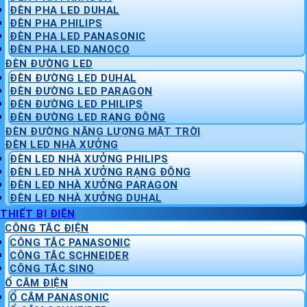
ĐÈN PHA LED DUHAL
ĐÈN PHA PHILIPS
ĐÈN PHA LED PANASONIC
ĐÈN PHA LED NANOCO
ĐÈN ĐƯỜNG LED
ĐÈN ĐƯỜNG LED DUHAL
ĐÈN ĐƯỜNG LED PARAGON
ĐÈN ĐƯỜNG LED PHILIPS
ĐÈN ĐƯỜNG LED RẠNG ĐÔNG
ĐÈN ĐƯỜNG NĂNG LƯỢNG MẶT TRỜI
ĐÈN LED NHÀ XƯỞNG
ĐÈN LED NHÀ XƯỞNG PHILIPS
ĐÈN LED NHÀ XƯỞNG RẠNG ĐÔNG
ĐÈN LED NHÀ XƯỞNG PARAGON
ĐÈN LED NHÀ XƯỞNG DUHAL
THIẾT BỊ ĐIỆN
CÔNG TẮC ĐIỆN
CÔNG TẮC PANASONIC
CÔNG TẮC SCHNEIDER
CÔNG TẮC SINO
Ổ CẮM ĐIỆN
Ổ CẮM PANASONIC