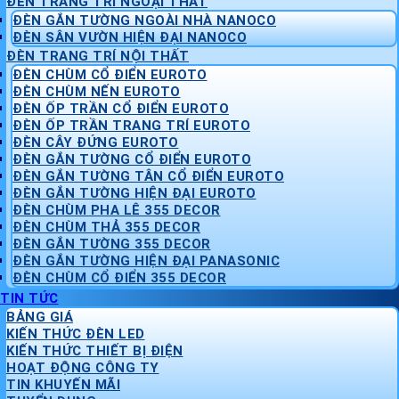
ĐÈN TRANG TRÍ NGOẠI THẤT
ĐÈN GẮN TƯỜNG NGOÀI NHÀ NANOCO
ĐÈN SÂN VƯỜN HIỆN ĐẠI NANOCO
ĐÈN TRANG TRÍ NỘI THẤT
ĐÈN CHÙM CỔ ĐIỂN EUROTO
ĐÈN CHÙM NẾN EUROTO
ĐÈN ỐP TRẦN CỔ ĐIỂN EUROTO
ĐÈN ỐP TRẦN TRANG TRÍ EUROTO
ĐÈN CÂY ĐỨNG EUROTO
ĐÈN GẮN TƯỜNG CỔ ĐIỂN EUROTO
ĐÈN GẮN TƯỜNG TÂN CỔ ĐIỂN EUROTO
ĐÈN GẮN TƯỜNG HIỆN ĐẠI EUROTO
ĐÈN CHÙM PHA LÊ 355 DECOR
ĐÈN CHÙM THẢ 355 DECOR
ĐÈN GẮN TƯỜNG 355 DECOR
ĐÈN GẮN TƯỜNG HIỆN ĐẠI PANASONIC
ĐÈN CHÙM CỔ ĐIỂN 355 DECOR
TIN TỨC
BẢNG GIÁ
KIẾN THỨC ĐÈN LED
KIẾN THỨC THIẾT BỊ ĐIỆN
HOẠT ĐỘNG CÔNG TY
TIN KHUYẾN MÃI