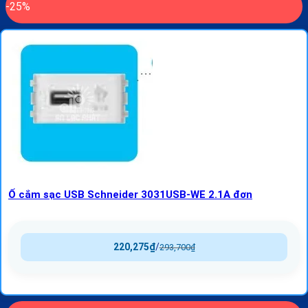
-25%
Ổ cắm sạc USB Schneider 3031USB-WE 2.1A đơn
220,275
₫
/
293,700
₫