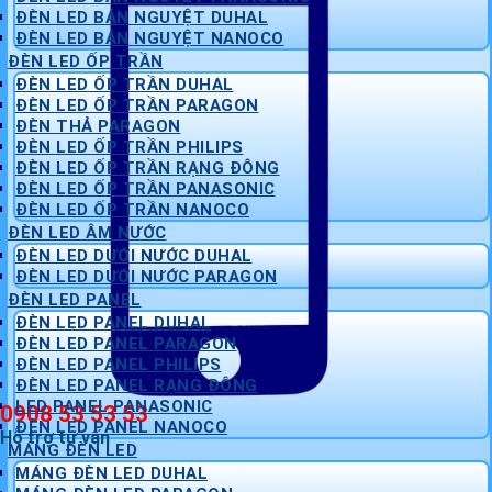
ĐÈN LED BÁN NGUYỆT DUHAL
ĐÈN LED BÁN NGUYỆT NANOCO
ĐÈN LED ỐP TRẦN
ĐÈN LED ỐP TRẦN DUHAL
ĐÈN LED ỐP TRẦN PARAGON
ĐÈN THẢ PARAGON
ĐÈN LED ỐP TRẦN PHILIPS
ĐÈN LED ỐP TRẦN RẠNG ĐÔNG
ĐÈN LED ỐP TRẦN PANASONIC
ĐÈN LED ỐP TRẦN NANOCO
ĐÈN LED ÂM NƯỚC
ĐÈN LED DƯỚI NƯỚC DUHAL
ĐÈN LED DƯỚI NƯỚC PARAGON
ĐÈN LED PANEL
ĐÈN LED PANEL DUHAL
ĐÈN LED PANEL PARAGON
ĐÈN LED PANEL PHILIPS
ĐÈN LED PANEL RẠNG ĐÔNG
LED PANEL PANASONIC
0908 53 53 53
ĐÈN LED PANEL NANOCO
Hỗ trợ tư vấn
MÁNG ĐÈN LED
MÁNG ĐÈN LED DUHAL