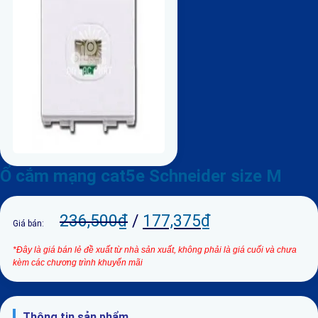
Ổ cắm mạng cat5e Schneider size M
236,500
₫
/
177,375
₫
Giá bán:
*Đây là giá bán lẻ đề xuất từ nhà sản xuất, không phải là giá cuối và chưa
kèm các chương trình khuyến mãi
Thông tin sản phẩm