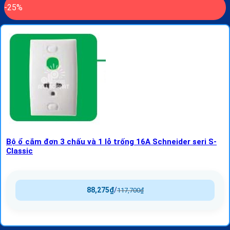
-25%
Bộ ổ cắm đơn 3 chấu và 1 lỗ trống 16A Schneider seri S-
Classic
88,275
₫
/
117,700
₫