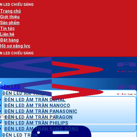
Bỏ
G
qua
Trang chủ
nội
Giới thiệu
dung
Sản phẩm
Tin tức
Liên hệ
Đặt hàng
Hồ sơ năng lực
G
ĐÈN LED
ĐÈN LED ÂM TRẦN
ĐÈN LED ÂM TRẦN DUHAL
ĐÈN LED ÂM TRẦN NANOCO
ĐÈN LED ÂM TRẦN PANASONIC
Tìm
ĐÈN LED ÂM TRẦN PARAGON
kiếm:
ĐÈN LED ÂM TRẦN PHILIPS
ĐÈN LED ÂM TRẦN RẠNG ĐÔNG
ĐÈN LED TRÒN