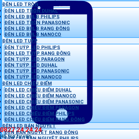
ĐÈN LED TRÒN
ĐÈN LED TRÒN DUHAL
ĐÈN LED BULB PHILIPS
ĐÈN LED TRÒN PANASONIC
ĐÈN LED BULB RẠNG ĐÔNG
ĐÈN LED BULB NANOCO
ĐÈN LED TUÝP
ĐÈN TUÝP LED PHILIPS
ĐÈN LED TUÝP RẠNG ĐÔNG
ĐÈN TUÝP LED PARAGON
ĐÈN TUÝP LED DUHAL
ĐÈN TUÝP LED PANASONIC
ĐÈN TUÝP LED NANOCO
ĐÈN LED CHIẾU ĐIỂM
ĐÈN LED CHIẾU ĐIỂM DUHAL
ĐÈN LED CHIẾU ĐIỂM NANOCO
ĐÈN LED CHIẾU ĐIỂM PANASONIC
ĐÈN LED CHIẾU ĐIỂM PARAGON
ĐÈN LED CHIẾU ĐIỂM PHILIPS
ĐÈN LED CHIẾU ĐIỂM RẠNG ĐÔNG
ĐÈN LED BÁN NGUYỆT
0827 24 24 24
ĐÈN BÁN NGUYỆT RẠNG ĐÔNG
Hỗ trợ tư vấn
ĐÈN LED BÁN NGUYỆT PHILIPS