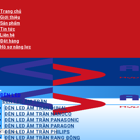
Bỏ
qua
Trang chủ
nội
Giới thiệu
dung
Sản phẩm
Tin tức
Liên hệ
Đặt hàng
Hồ sơ năng lực
ĐÈN LED
ĐÈN LED ÂM TRẦN
ĐÈN LED ÂM TRẦN DUHAL
ĐÈN LED ÂM TRẦN NANOCO
ĐÈN LED ÂM TRẦN PANASONIC
ĐÈN LED ÂM TRẦN PARAGON
Tìm
ĐÈN LED ÂM TRẦN PHILIPS
kiếm:
ĐÈN LED ÂM TRẦN RẠNG ĐÔNG