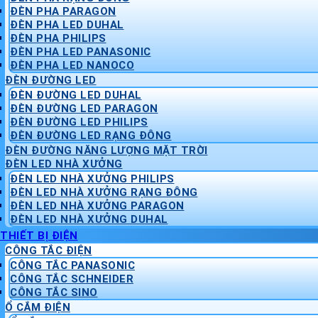
ĐÈN PHA PARAGON
ĐÈN PHA LED DUHAL
ĐÈN PHA PHILIPS
ĐÈN PHA LED PANASONIC
ĐÈN PHA LED NANOCO
ĐÈN ĐƯỜNG LED
ĐÈN ĐƯỜNG LED DUHAL
ĐÈN ĐƯỜNG LED PARAGON
ĐÈN ĐƯỜNG LED PHILIPS
ĐÈN ĐƯỜNG LED RẠNG ĐÔNG
ĐÈN ĐƯỜNG NĂNG LƯỢNG MẶT TRỜI
ĐÈN LED NHÀ XƯỞNG
ĐÈN LED NHÀ XƯỞNG PHILIPS
ĐÈN LED NHÀ XƯỞNG RẠNG ĐÔNG
ĐÈN LED NHÀ XƯỞNG PARAGON
ĐÈN LED NHÀ XƯỞNG DUHAL
THIẾT BỊ ĐIỆN
CÔNG TẮC ĐIỆN
CÔNG TẮC PANASONIC
CÔNG TẮC SCHNEIDER
CÔNG TẮC SINO
Ổ CẮM ĐIỆN