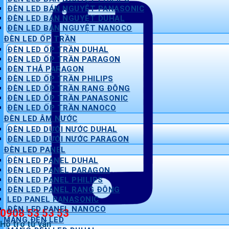
ĐÈN LED BÁN NGUYỆT PANASONIC
ĐÈN LED BÁN NGUYỆT DUHAL
ĐÈN LED BÁN NGUYỆT NANOCO
ĐÈN LED ỐP TRẦN
ĐÈN LED ỐP TRẦN DUHAL
ĐÈN LED ỐP TRẦN PARAGON
ĐÈN THẢ PARAGON
ĐÈN LED ỐP TRẦN PHILIPS
ĐÈN LED ỐP TRẦN RẠNG ĐÔNG
ĐÈN LED ỐP TRẦN PANASONIC
ĐÈN LED ỐP TRẦN NANOCO
ĐÈN LED ÂM NƯỚC
ĐÈN LED DƯỚI NƯỚC DUHAL
ĐÈN LED DƯỚI NƯỚC PARAGON
ĐÈN LED PANEL
ĐÈN LED PANEL DUHAL
ĐÈN LED PANEL PARAGON
ĐÈN LED PANEL PHILIPS
ĐÈN LED PANEL RẠNG ĐÔNG
LED PANEL PANASONIC
ĐÈN LED PANEL NANOCO
0908 53 53 53
MÁNG ĐÈN LED
Hỗ trợ tư vấn