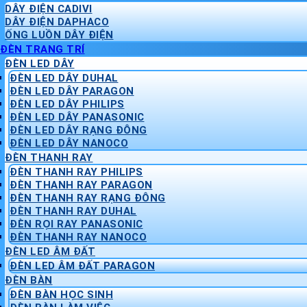
DÂY ĐIỆN CADIVI
DÂY ĐIỆN DAPHACO
ỐNG LUỒN DÂY ĐIỆN
ĐÈN TRANG TRÍ
ĐÈN LED DÂY
ĐÈN LED DÂY DUHAL
ĐÈN LED DÂY PARAGON
ĐÈN LED DÂY PHILIPS
ĐÈN LED DÂY PANASONIC
ĐÈN LED DÂY RẠNG ĐÔNG
ĐÈN LED DÂY NANOCO
ĐÈN THANH RAY
ĐÈN THANH RAY PHILIPS
ĐÈN THANH RAY PARAGON
ĐÈN THANH RAY RẠNG ĐÔNG
ĐÈN THANH RAY DUHAL
ĐÈN RỌI RAY PANASONIC
ĐÈN THANH RAY NANOCO
ĐÈN LED ÂM ĐẤT
ĐÈN LED ÂM ĐẤT PARAGON
ĐÈN BÀN
ĐÈN BÀN HỌC SINH