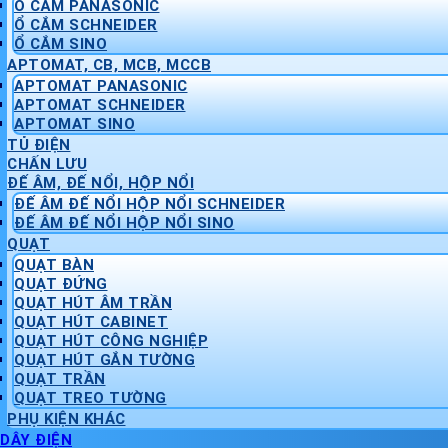
Ổ CẮM PANASONIC
Ổ CẮM SCHNEIDER
Ổ CẮM SINO
APTOMAT, CB, MCB, MCCB
APTOMAT PANASONIC
APTOMAT SCHNEIDER
APTOMAT SINO
TỦ ĐIỆN
CHẤN LƯU
ĐẾ ÂM, ĐẾ NỔI, HỘP NỔI
ĐẾ ÂM ĐẾ NỔI HỘP NỔI SCHNEIDER
ĐẾ ÂM ĐẾ NỔI HỘP NỔI SINO
QUẠT
QUẠT BÀN
QUẠT ĐỨNG
QUẠT HÚT ÂM TRẦN
QUẠT HÚT CABINET
QUẠT HÚT CÔNG NGHIỆP
QUẠT HÚT GẮN TƯỜNG
QUẠT TRẦN
QUẠT TREO TƯỜNG
PHỤ KIỆN KHÁC
DÂY ĐIỆN