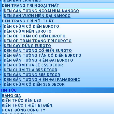
ĐÈN BÀN LÀM VIỆC
ĐÈN TRANG TRÍ NGOẠI THẤT
ĐÈN GẮN TƯỜNG NGOÀI NHÀ NANOCO
ĐÈN SÂN VƯỜN HIỆN ĐẠI NANOCO
ĐÈN TRANG TRÍ NỘI THẤT
ĐÈN CHÙM CỔ ĐIỂN EUROTO
ĐÈN CHÙM NẾN EUROTO
ĐÈN ỐP TRẦN CỔ ĐIỂN EUROTO
ĐÈN ỐP TRẦN TRANG TRÍ EUROTO
ĐÈN CÂY ĐỨNG EUROTO
ĐÈN GẮN TƯỜNG CỔ ĐIỂN EUROTO
ĐÈN GẮN TƯỜNG TÂN CỔ ĐIỂN EUROTO
ĐÈN GẮN TƯỜNG HIỆN ĐẠI EUROTO
ĐÈN CHÙM PHA LÊ 355 DECOR
ĐÈN CHÙM THẢ 355 DECOR
ĐÈN GẮN TƯỜNG 355 DECOR
ĐÈN GẮN TƯỜNG HIỆN ĐẠI PANASONIC
ĐÈN CHÙM CỔ ĐIỂN 355 DECOR
TIN TỨC
BẢNG GIÁ
KIẾN THỨC ĐÈN LED
KIẾN THỨC THIẾT BỊ ĐIỆN
HOẠT ĐỘNG CÔNG TY