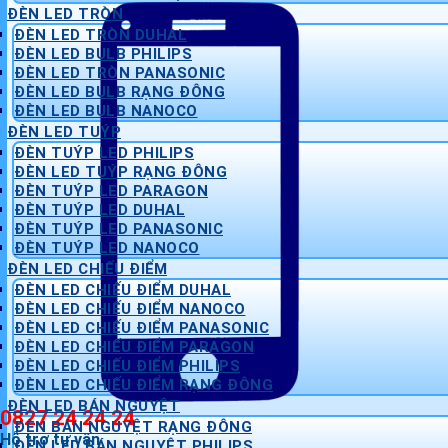
ĐÈN LED TRÒN
ĐÈN LED TRÒN DUHAL
ĐÈN LED BULB PHILIPS
ĐÈN LED TRÒN PANASONIC
ĐÈN LED BULB RẠNG ĐÔNG
ĐÈN LED BULB NANOCO
ĐÈN LED TUÝP
ĐÈN TUÝP LED PHILIPS
ĐÈN LED TUÝP RẠNG ĐÔNG
ĐÈN TUÝP LED PARAGON
ĐÈN TUÝP LED DUHAL
ĐÈN TUÝP LED PANASONIC
ĐÈN TUÝP LED NANOCO
ĐÈN LED CHIẾU ĐIỂM
ĐÈN LED CHIẾU ĐIỂM DUHAL
ĐÈN LED CHIẾU ĐIỂM NANOCO
ĐÈN LED CHIẾU ĐIỂM PANASONIC
ĐÈN LED CHIẾU ĐIỂM PARAGON
ĐÈN LED CHIẾU ĐIỂM PHILIPS
ĐÈN LED CHIẾU ĐIỂM RẠNG ĐÔNG
ĐÈN LED BÁN NGUYỆT
0827 24 24 24
ĐÈN BÁN NGUYỆT RẠNG ĐÔNG
Hỗ trợ tư vấn
ĐÈN LED BÁN NGUYỆT PHILIPS