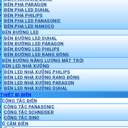
ĐÈN PHA PARAGON
ĐÈN PHA LED DUHAL
ĐÈN PHA PHILIPS
ĐÈN PHA LED PANASONIC
ĐÈN PHA LED NANOCO
ĐÈN ĐƯỜNG LED
ĐÈN ĐƯỜNG LED DUHAL
ĐÈN ĐƯỜNG LED PARAGON
ĐÈN ĐƯỜNG LED PHILIPS
ĐÈN ĐƯỜNG LED RẠNG ĐÔNG
ĐÈN ĐƯỜNG NĂNG LƯỢNG MẶT TRỜI
ĐÈN LED NHÀ XƯỞNG
ĐÈN LED NHÀ XƯỞNG PHILIPS
ĐÈN LED NHÀ XƯỞNG RẠNG ĐÔNG
ĐÈN LED NHÀ XƯỞNG PARAGON
ĐÈN LED NHÀ XƯỞNG DUHAL
THIẾT BỊ ĐIỆN
CÔNG TẮC ĐIỆN
CÔNG TẮC PANASONIC
CÔNG TẮC SCHNEIDER
CÔNG TẮC SINO
Ổ CẮM ĐIỆN