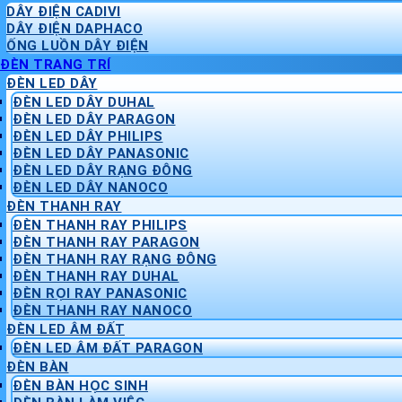
DÂY ĐIỆN CADIVI
DÂY ĐIỆN DAPHACO
ỐNG LUỒN DÂY ĐIỆN
ĐÈN TRANG TRÍ
ĐÈN LED DÂY
ĐÈN LED DÂY DUHAL
ĐÈN LED DÂY PARAGON
ĐÈN LED DÂY PHILIPS
ĐÈN LED DÂY PANASONIC
ĐÈN LED DÂY RẠNG ĐÔNG
ĐÈN LED DÂY NANOCO
ĐÈN THANH RAY
ĐÈN THANH RAY PHILIPS
ĐÈN THANH RAY PARAGON
ĐÈN THANH RAY RẠNG ĐÔNG
ĐÈN THANH RAY DUHAL
ĐÈN RỌI RAY PANASONIC
ĐÈN THANH RAY NANOCO
ĐÈN LED ÂM ĐẤT
ĐÈN LED ÂM ĐẤT PARAGON
ĐÈN BÀN
ĐÈN BÀN HỌC SINH