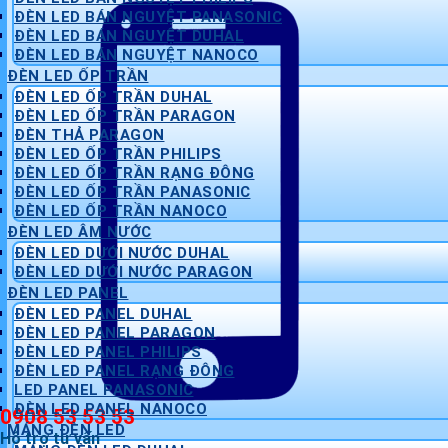
ĐÈN LED BÁN NGUYỆT PANASONIC
ĐÈN LED BÁN NGUYỆT DUHAL
ĐÈN LED BÁN NGUYỆT NANOCO
ĐÈN LED ỐP TRẦN
ĐÈN LED ỐP TRẦN DUHAL
ĐÈN LED ỐP TRẦN PARAGON
ĐÈN THẢ PARAGON
ĐÈN LED ỐP TRẦN PHILIPS
ĐÈN LED ỐP TRẦN RẠNG ĐÔNG
ĐÈN LED ỐP TRẦN PANASONIC
ĐÈN LED ỐP TRẦN NANOCO
ĐÈN LED ÂM NƯỚC
ĐÈN LED DƯỚI NƯỚC DUHAL
ĐÈN LED DƯỚI NƯỚC PARAGON
ĐÈN LED PANEL
ĐÈN LED PANEL DUHAL
ĐÈN LED PANEL PARAGON
ĐÈN LED PANEL PHILIPS
ĐÈN LED PANEL RẠNG ĐÔNG
LED PANEL PANASONIC
ĐÈN LED PANEL NANOCO
0908 53 53 53
MÁNG ĐÈN LED
Hỗ trợ tư vấn