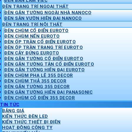
ĐÈN BÀN LÀM VIỆC
ĐÈN TRANG TRÍ NGOẠI THẤT
ĐÈN GẮN TƯỜNG NGOÀI NHÀ NANOCO
ĐÈN SÂN VƯỜN HIỆN ĐẠI NANOCO
ĐÈN TRANG TRÍ NỘI THẤT
ĐÈN CHÙM CỔ ĐIỂN EUROTO
ĐÈN CHÙM NẾN EUROTO
ĐÈN ỐP TRẦN CỔ ĐIỂN EUROTO
ĐÈN ỐP TRẦN TRANG TRÍ EUROTO
ĐÈN CÂY ĐỨNG EUROTO
ĐÈN GẮN TƯỜNG CỔ ĐIỂN EUROTO
ĐÈN GẮN TƯỜNG TÂN CỔ ĐIỂN EUROTO
ĐÈN GẮN TƯỜNG HIỆN ĐẠI EUROTO
ĐÈN CHÙM PHA LÊ 355 DECOR
ĐÈN CHÙM THẢ 355 DECOR
ĐÈN GẮN TƯỜNG 355 DECOR
ĐÈN GẮN TƯỜNG HIỆN ĐẠI PANASONIC
ĐÈN CHÙM CỔ ĐIỂN 355 DECOR
TIN TỨC
BẢNG GIÁ
KIẾN THỨC ĐÈN LED
KIẾN THỨC THIẾT BỊ ĐIỆN
HOẠT ĐỘNG CÔNG TY