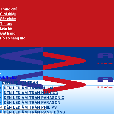
Bỏ
qua
Trang chủ
nội
Giới thiệu
dung
Sản phẩm
Tin tức
Liên hệ
Đặt hàng
Hồ sơ năng lực
ĐÈN LED
ĐÈN LED ÂM TRẦN
ĐÈN LED ÂM TRẦN DUHAL
ĐÈN LED ÂM TRẦN NANOCO
ĐÈN LED ÂM TRẦN PANASONIC
ĐÈN LED ÂM TRẦN PARAGON
Tìm
ĐÈN LED ÂM TRẦN PHILIPS
kiếm:
ĐÈN LED ÂM TRẦN RẠNG ĐÔNG