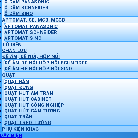
Ổ CẮM PANASONIC
Ổ CẮM SCHNEIDER
Ổ CẮM SINO
APTOMAT, CB, MCB, MCCB
APTOMAT PANASONIC
APTOMAT SCHNEIDER
APTOMAT SINO
TỦ ĐIỆN
CHẤN LƯU
ĐẾ ÂM, ĐẾ NỔI, HỘP NỔI
ĐẾ ÂM ĐẾ NỔI HỘP NỔI SCHNEIDER
ĐẾ ÂM ĐẾ NỔI HỘP NỔI SINO
QUẠT
QUẠT BÀN
QUẠT ĐỨNG
QUẠT HÚT ÂM TRẦN
QUẠT HÚT CABINET
QUẠT HÚT CÔNG NGHIỆP
QUẠT HÚT GẮN TƯỜNG
QUẠT TRẦN
QUẠT TREO TƯỜNG
PHỤ KIỆN KHÁC
DÂY ĐIỆN