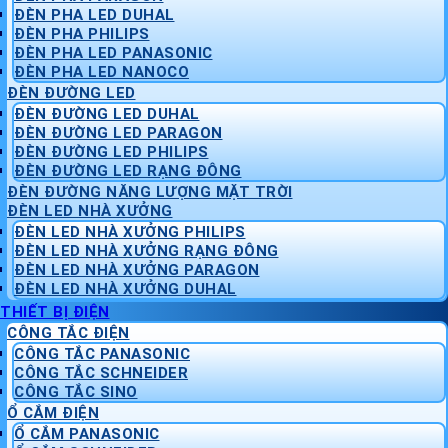
ĐÈN PHA LED DUHAL
ĐÈN PHA PHILIPS
ĐÈN PHA LED PANASONIC
ĐÈN PHA LED NANOCO
ĐÈN ĐƯỜNG LED
ĐÈN ĐƯỜNG LED DUHAL
ĐÈN ĐƯỜNG LED PARAGON
ĐÈN ĐƯỜNG LED PHILIPS
ĐÈN ĐƯỜNG LED RẠNG ĐÔNG
ĐÈN ĐƯỜNG NĂNG LƯỢNG MẶT TRỜI
ĐÈN LED NHÀ XƯỞNG
ĐÈN LED NHÀ XƯỞNG PHILIPS
ĐÈN LED NHÀ XƯỞNG RẠNG ĐÔNG
ĐÈN LED NHÀ XƯỞNG PARAGON
ĐÈN LED NHÀ XƯỞNG DUHAL
THIẾT BỊ ĐIỆN
CÔNG TẮC ĐIỆN
CÔNG TẮC PANASONIC
CÔNG TẮC SCHNEIDER
CÔNG TẮC SINO
Ổ CẮM ĐIỆN
Ổ CẮM PANASONIC