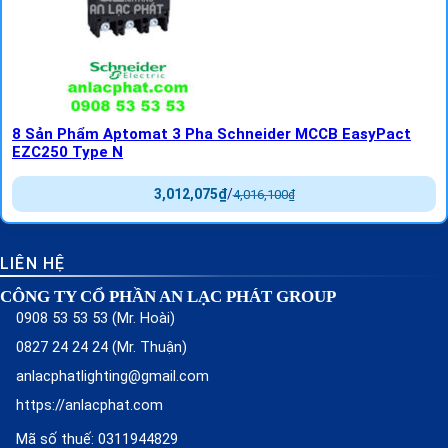
8 Sản Phẩm Aptomat 3 Pha Schneider MCCB EasyPact
EZC250 Type N
3,012,075
₫
/
4,016,100
₫
LIÊN HỆ
CÔNG TY CỔ PHẦN AN LẠC PHÁT GROUP
0908 53 53 53 (Mr. Hoài)
0827 24 24 24 (Mr. Thuận)
anlacphatlighting@gmail.com
https://anlacphat.com
Mã số thuế: 0311944829