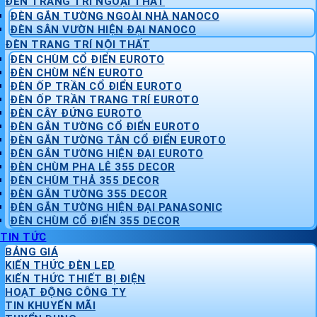
ĐÈN TRANG TRÍ NGOẠI THẤT
ĐÈN GẮN TƯỜNG NGOÀI NHÀ NANOCO
ĐÈN SÂN VƯỜN HIỆN ĐẠI NANOCO
ĐÈN TRANG TRÍ NỘI THẤT
ĐÈN CHÙM CỔ ĐIỂN EUROTO
ĐÈN CHÙM NẾN EUROTO
ĐÈN ỐP TRẦN CỔ ĐIỂN EUROTO
ĐÈN ỐP TRẦN TRANG TRÍ EUROTO
ĐÈN CÂY ĐỨNG EUROTO
ĐÈN GẮN TƯỜNG CỔ ĐIỂN EUROTO
ĐÈN GẮN TƯỜNG TÂN CỔ ĐIỂN EUROTO
ĐÈN GẮN TƯỜNG HIỆN ĐẠI EUROTO
ĐÈN CHÙM PHA LÊ 355 DECOR
ĐÈN CHÙM THẢ 355 DECOR
ĐÈN GẮN TƯỜNG 355 DECOR
ĐÈN GẮN TƯỜNG HIỆN ĐẠI PANASONIC
ĐÈN CHÙM CỔ ĐIỂN 355 DECOR
TIN TỨC
BẢNG GIÁ
KIẾN THỨC ĐÈN LED
KIẾN THỨC THIẾT BỊ ĐIỆN
HOẠT ĐỘNG CÔNG TY
TIN KHUYẾN MÃI