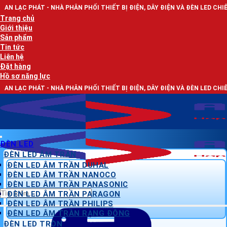
Bỏ
NHÀ PHÂN PHỐI THIẾT BỊ ĐIỆN, DÂY ĐIỆN VÀ ĐÈN LED CHIẾU SÁNG
qua
Trang chủ
nội
Giới thiệu
dung
Sản phẩm
Tin tức
Liên hệ
Đặt hàng
Hồ sơ năng lực
NHÀ PHÂN PHỐI THIẾT BỊ ĐIỆN, DÂY ĐIỆN VÀ ĐÈN LED CHIẾU SÁNG
ĐÈN LED
ĐÈN LED ÂM TRẦN
ĐÈN LED ÂM TRẦN DUHAL
ĐÈN LED ÂM TRẦN NANOCO
ĐÈN LED ÂM TRẦN PANASONIC
Tìm
ĐÈN LED ÂM TRẦN PARAGON
kiếm:
ĐÈN LED ÂM TRẦN PHILIPS
ĐÈN LED ÂM TRẦN RẠNG ĐÔNG
ĐÈN LED TRÒN