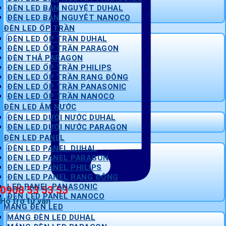
ĐÈN LED BÁN NGUYỆT DUHAL
ĐÈN LED BÁN NGUYỆT NANOCO
ĐÈN LED ỐP TRẦN
ĐÈN LED ỐP TRẦN DUHAL
ĐÈN LED ỐP TRẦN PARAGON
ĐÈN THẢ PARAGON
ĐÈN LED ỐP TRẦN PHILIPS
ĐÈN LED ỐP TRẦN RẠNG ĐÔNG
ĐÈN LED ỐP TRẦN PANASONIC
ĐÈN LED ỐP TRẦN NANOCO
ĐÈN LED ÂM NƯỚC
ĐÈN LED DƯỚI NƯỚC DUHAL
ĐÈN LED DƯỚI NƯỚC PARAGON
ĐÈN LED PANEL
ĐÈN LED PANEL DUHAL
ĐÈN LED PANEL PARAGON
ĐÈN LED PANEL PHILIPS
ĐÈN LED PANEL RẠNG ĐÔNG
LED PANEL PANASONIC
0908 53 53 53
ĐÈN LED PANEL NANOCO
Hỗ trợ tư vấn
MÁNG ĐÈN LED
MÁNG ĐÈN LED DUHAL