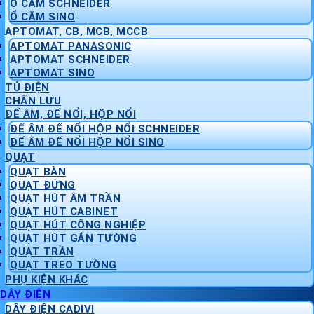
Ổ CẮM SCHNEIDER
Ổ CẮM SINO
APTOMAT, CB, MCB, MCCB
APTOMAT PANASONIC
APTOMAT SCHNEIDER
APTOMAT SINO
TỦ ĐIỆN
CHẤN LƯU
ĐẾ ÂM, ĐẾ NỔI, HỘP NỔI
ĐẾ ÂM ĐẾ NỔI HỘP NỔI SCHNEIDER
ĐẾ ÂM ĐẾ NỔI HỘP NỔI SINO
QUẠT
QUẠT BÀN
QUẠT ĐỨNG
QUẠT HÚT ÂM TRẦN
QUẠT HÚT CABINET
QUẠT HÚT CÔNG NGHIỆP
QUẠT HÚT GẮN TƯỜNG
QUẠT TRẦN
QUẠT TREO TƯỜNG
PHỤ KIỆN KHÁC
DÂY ĐIỆN
DÂY ĐIỆN CADIVI