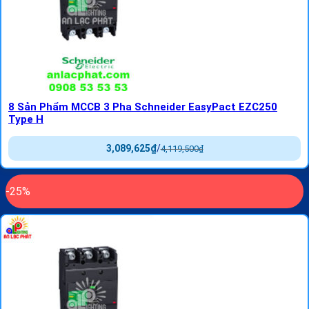
8 Sản Phẩm MCCB 3 Pha Schneider EasyPact EZC250
Type H
3,089,625
₫
/
4,119,500
₫
-25%