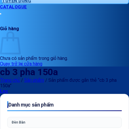
TUYỂN DỤNG
CATALOGUE
Giỏ hàng
Chưa có sản phẩm trong giỏ hàng.
Quay trở lại cửa hàng
cb 3 pha 150a
Trang chủ
/
Sản phẩm
/
Sản phẩm được gắn thẻ “cb 3 pha
150a”
Lọc
Danh mục sản phẩm
Đèn Bàn