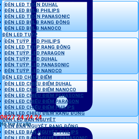
ĐÈN LED TRÒN DUHAL
ĐÈN LED BULB PHILIPS
ĐÈN LED TRÒN PANASONIC
ĐÈN LED BULB RẠNG ĐÔNG
ĐÈN LED BULB NANOCO
ĐÈN LED TUÝP
ĐÈN TUÝP LED PHILIPS
ĐÈN LED TUÝP RẠNG ĐÔNG
ĐÈN TUÝP LED PARAGON
ĐÈN TUÝP LED DUHAL
ĐÈN TUÝP LED PANASONIC
ĐÈN TUÝP LED NANOCO
ĐÈN LED CHIẾU ĐIỂM
ĐÈN LED CHIẾU ĐIỂM DUHAL
ĐÈN LED CHIẾU ĐIỂM NANOCO
ĐÈN LED CHIẾU ĐIỂM PANASONIC
ĐÈN LED CHIẾU ĐIỂM PARAGON
ĐÈN LED CHIẾU ĐIỂM PHILIPS
ĐÈN LED CHIẾU ĐIỂM RẠNG ĐÔNG
0827 24 24 24
ĐÈN LED BÁN NGUYỆT
Hỗ trợ tư vấn
ĐÈN BÁN NGUYỆT RẠNG ĐÔNG
ĐÈN LED BÁN NGUYỆT PHILIPS
ĐÈN LED BÁN NGUYỆT PANASONIC