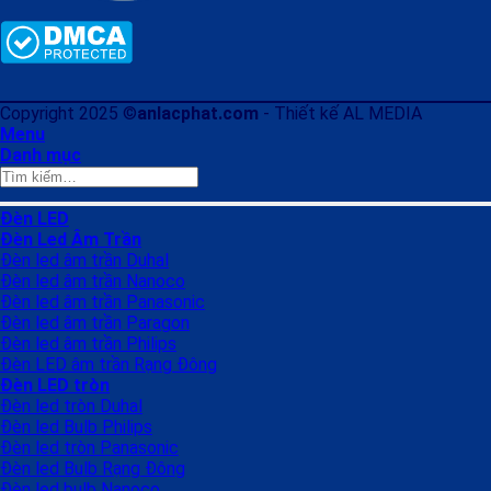
Copyright 2025 ©
anlacphat.com
- Thiết kế AL MEDIA
Menu
Danh mục
Tìm
kiếm:
Đèn LED
Đèn Led Âm Trần
Đèn led âm trần Duhal
Đèn led âm trần Nanoco
Đèn led âm trần Panasonic
Đèn led âm trần Paragon
Đèn led âm trần Philips
Đèn LED âm trần Rạng Đông
Đèn LED tròn
Đèn led tròn Duhal
Đèn led Bulb Philips
Đèn led tròn Panasonic
Đèn led Bulb Rạng Đông
Đèn led bulb Nanoco