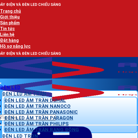
Bỏ
 LED CHIẾU SÁNG
qua
Trang chủ
nội
Giới thiệu
dung
Sản phẩm
Tin tức
Liên hệ
Đặt hàng
Hồ sơ năng lực
 LED CHIẾU SÁNG
ĐÈN LED
ĐÈN LED ÂM TRẦN
ĐÈN LED ÂM TRẦN DUHAL
ĐÈN LED ÂM TRẦN NANOCO
ĐÈN LED ÂM TRẦN PANASONIC
Tìm
ĐÈN LED ÂM TRẦN PARAGON
kiếm:
ĐÈN LED ÂM TRẦN PHILIPS
ĐÈN LED ÂM TRẦN RẠNG ĐÔNG
ĐÈN LED TRÒN