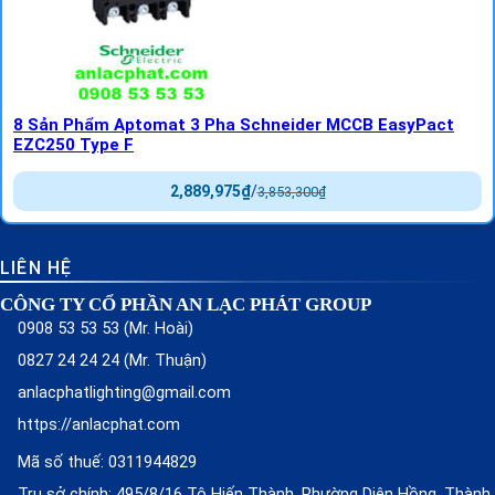
8 Sản Phẩm Aptomat 3 Pha Schneider MCCB EasyPact
EZC250 Type F
2,889,975
₫
/
3,853,300
₫
LIÊN HỆ
CÔNG TY CỔ PHẦN AN LẠC PHÁT GROUP
0908 53 53 53 (Mr. Hoài)
0827 24 24 24 (Mr. Thuận)
anlacphatlighting@gmail.com
https://anlacphat.com
Mã số thuế: 0311944829
Trụ sở chính: 495/8/16 Tô Hiến Thành, Phường Diên Hồng, Thành