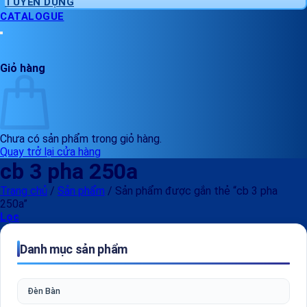
TUYỂN DỤNG
CATALOGUE
Giỏ hàng
Chưa có sản phẩm trong giỏ hàng.
Quay trở lại cửa hàng
cb 3 pha 250a
Trang chủ
/
Sản phẩm
/
Sản phẩm được gắn thẻ “cb 3 pha
250a”
Lọc
Danh mục sản phẩm
Đèn Bàn