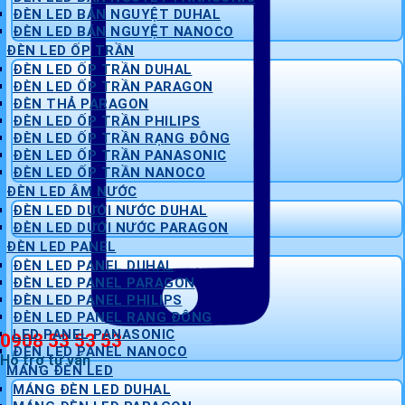
ĐÈN LED BÁN NGUYỆT DUHAL
ĐÈN LED BÁN NGUYỆT NANOCO
ĐÈN LED ỐP TRẦN
ĐÈN LED ỐP TRẦN DUHAL
ĐÈN LED ỐP TRẦN PARAGON
ĐÈN THẢ PARAGON
ĐÈN LED ỐP TRẦN PHILIPS
ĐÈN LED ỐP TRẦN RẠNG ĐÔNG
ĐÈN LED ỐP TRẦN PANASONIC
ĐÈN LED ỐP TRẦN NANOCO
ĐÈN LED ÂM NƯỚC
ĐÈN LED DƯỚI NƯỚC DUHAL
ĐÈN LED DƯỚI NƯỚC PARAGON
ĐÈN LED PANEL
ĐÈN LED PANEL DUHAL
ĐÈN LED PANEL PARAGON
ĐÈN LED PANEL PHILIPS
ĐÈN LED PANEL RẠNG ĐÔNG
LED PANEL PANASONIC
0908 53 53 53
ĐÈN LED PANEL NANOCO
Hỗ trợ tư vấn
MÁNG ĐÈN LED
MÁNG ĐÈN LED DUHAL