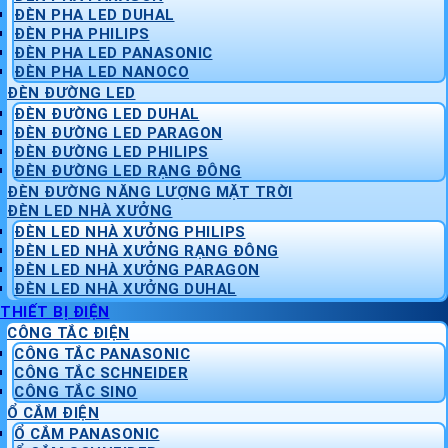
ĐÈN PHA LED DUHAL
ĐÈN PHA PHILIPS
ĐÈN PHA LED PANASONIC
ĐÈN PHA LED NANOCO
ĐÈN ĐƯỜNG LED
ĐÈN ĐƯỜNG LED DUHAL
ĐÈN ĐƯỜNG LED PARAGON
ĐÈN ĐƯỜNG LED PHILIPS
ĐÈN ĐƯỜNG LED RẠNG ĐÔNG
ĐÈN ĐƯỜNG NĂNG LƯỢNG MẶT TRỜI
ĐÈN LED NHÀ XƯỞNG
ĐÈN LED NHÀ XƯỞNG PHILIPS
ĐÈN LED NHÀ XƯỞNG RẠNG ĐÔNG
ĐÈN LED NHÀ XƯỞNG PARAGON
ĐÈN LED NHÀ XƯỞNG DUHAL
THIẾT BỊ ĐIỆN
CÔNG TẮC ĐIỆN
CÔNG TẮC PANASONIC
CÔNG TẮC SCHNEIDER
CÔNG TẮC SINO
Ổ CẮM ĐIỆN
Ổ CẮM PANASONIC