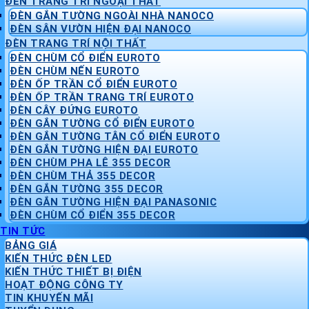
ĐÈN TRANG TRÍ NGOẠI THẤT
ĐÈN GẮN TƯỜNG NGOÀI NHÀ NANOCO
ĐÈN SÂN VƯỜN HIỆN ĐẠI NANOCO
ĐÈN TRANG TRÍ NỘI THẤT
ĐÈN CHÙM CỔ ĐIỂN EUROTO
ĐÈN CHÙM NẾN EUROTO
ĐÈN ỐP TRẦN CỔ ĐIỂN EUROTO
ĐÈN ỐP TRẦN TRANG TRÍ EUROTO
ĐÈN CÂY ĐỨNG EUROTO
ĐÈN GẮN TƯỜNG CỔ ĐIỂN EUROTO
ĐÈN GẮN TƯỜNG TÂN CỔ ĐIỂN EUROTO
ĐÈN GẮN TƯỜNG HIỆN ĐẠI EUROTO
ĐÈN CHÙM PHA LÊ 355 DECOR
ĐÈN CHÙM THẢ 355 DECOR
ĐÈN GẮN TƯỜNG 355 DECOR
ĐÈN GẮN TƯỜNG HIỆN ĐẠI PANASONIC
ĐÈN CHÙM CỔ ĐIỂN 355 DECOR
TIN TỨC
BẢNG GIÁ
KIẾN THỨC ĐÈN LED
KIẾN THỨC THIẾT BỊ ĐIỆN
HOẠT ĐỘNG CÔNG TY
TIN KHUYẾN MÃI