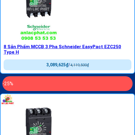
8 Sản Phẩm MCCB 3 Pha Schneider EasyPact EZC250
Type H
3,089,625
₫
/
4,119,500
₫
-25%