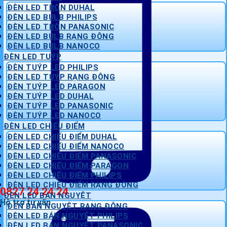
ĐÈN LED TRÒN DUHAL
ĐÈN LED BULB PHILIPS
ĐÈN LED TRÒN PANASONIC
ĐÈN LED BULB RẠNG ĐÔNG
ĐÈN LED BULB NANOCO
ĐÈN LED TUÝP
ĐÈN TUÝP LED PHILIPS
ĐÈN LED TUÝP RẠNG ĐÔNG
ĐÈN TUÝP LED PARAGON
ĐÈN TUÝP LED DUHAL
ĐÈN TUÝP LED PANASONIC
ĐÈN TUÝP LED NANOCO
ĐÈN LED CHIẾU ĐIỂM
ĐÈN LED CHIẾU ĐIỂM DUHAL
ĐÈN LED CHIẾU ĐIỂM NANOCO
ĐÈN LED CHIẾU ĐIỂM PANASONIC
ĐÈN LED CHIẾU ĐIỂM PARAGON
ĐÈN LED CHIẾU ĐIỂM PHILIPS
ĐÈN LED CHIẾU ĐIỂM RẠNG ĐÔNG
0827 24 24 24
ĐÈN LED BÁN NGUYỆT
Hỗ trợ tư vấn
ĐÈN BÁN NGUYỆT RẠNG ĐÔNG
ĐÈN LED BÁN NGUYỆT PHILIPS
ĐÈN LED BÁN NGUYỆT PANASONIC