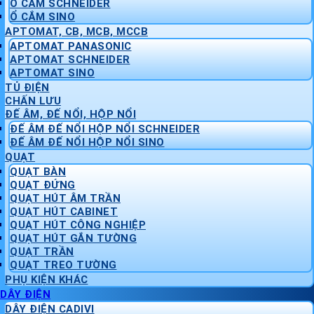
Ổ CẮM SCHNEIDER
Ổ CẮM SINO
APTOMAT, CB, MCB, MCCB
APTOMAT PANASONIC
APTOMAT SCHNEIDER
APTOMAT SINO
TỦ ĐIỆN
CHẤN LƯU
ĐẾ ÂM, ĐẾ NỔI, HỘP NỔI
ĐẾ ÂM ĐẾ NỔI HỘP NỔI SCHNEIDER
ĐẾ ÂM ĐẾ NỔI HỘP NỔI SINO
QUẠT
QUẠT BÀN
QUẠT ĐỨNG
QUẠT HÚT ÂM TRẦN
QUẠT HÚT CABINET
QUẠT HÚT CÔNG NGHIỆP
QUẠT HÚT GẮN TƯỜNG
QUẠT TRẦN
QUẠT TREO TƯỜNG
PHỤ KIỆN KHÁC
DÂY ĐIỆN
DÂY ĐIỆN CADIVI