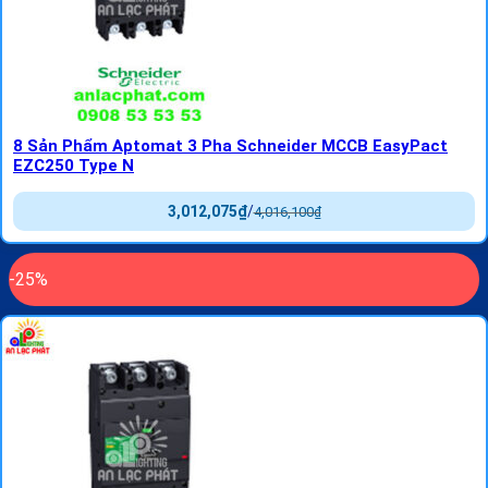
8 Sản Phẩm Aptomat 3 Pha Schneider MCCB EasyPact
EZC250 Type N
3,012,075
₫
/
4,016,100
₫
-25%